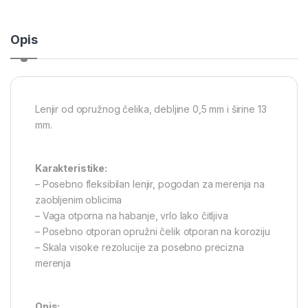
Opis
Lenjir od opružnog čelika, debljine 0,5 mm i širine 13
mm.
Karakteristike:
– Posebno fleksibilan lenjir, pogodan za merenja na
zaobljenim oblicima
– Vaga otporna na habanje, vrlo lako čitljiva
– Posebno otporan opružni čelik otporan na koroziju
– Skala visoke rezolucije za posebno precizna
merenja
Opis: