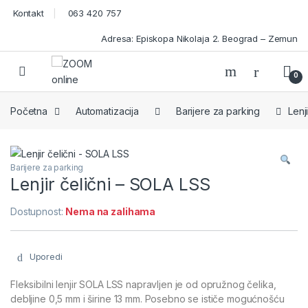
Skip to navigation
Skip to content
Kontakt
063 420 757
Adresa: Episkopa Nikolaja 2. Beograd – Zemun
Open
0
Početna
Automatizacija
Barijere za parking
Lenj
Barijere za parking
Lenjir čelični – SOLA LSS
Dostupnost:
Nema na zalihama
Uporedi
Fleksibilni lenjir SOLA LSS napravljen je od opružnog čelika,
debljine 0,5 mm i širine 13 mm. Posebno se ističe mogućnošću