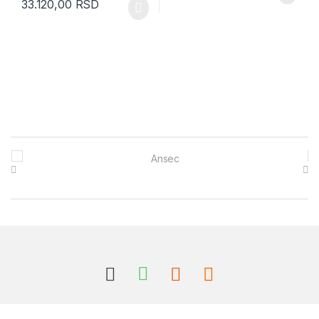
33.120,00
RSD
Brands Carousel