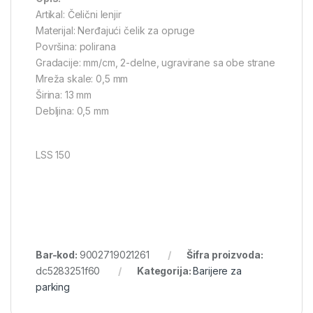
Artikal: Čelični lenjir
Materijal: Nerđajući čelik za opruge
Površina: polirana
Gradacije: mm/cm, 2-delne, ugravirane sa obe strane
Mreža skale: 0,5 mm
Širina: 13 mm
Debljina: 0,5 mm
LSS 150
Bar-kod:
9002719021261
Šifra proizvoda:
dc5283251f60
Kategorija:
Barijere za
parking