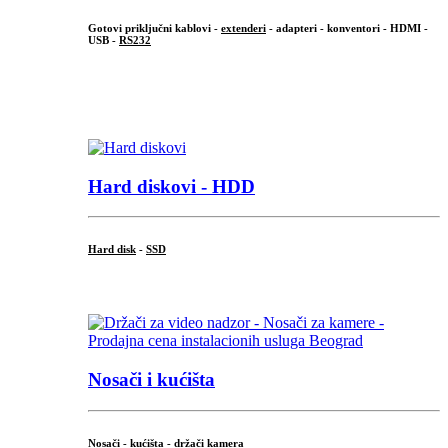
Gotovi priključni kablovi -
extenderi
- adapteri - konventori - HDMI -
USB -
RS232
...
.
Hard diskovi - HDD
Hard disk
-
SSD
...
Nosači i kućišta
Nosači - kućišta - držači kamera