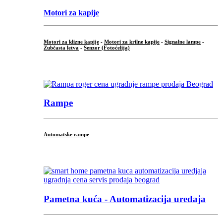
Motori za kapije
Motori za klizne kapije
-
Motori za krilne kapije
-
Signalne lampe
-
Zubčasta letva
-
Senzor (Fotoćelija)
...
Rampe
Automatske rampe
...
Pametna kuća - Automatizacija uređaja