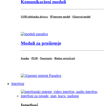
Komunikacioni moduli
GSM telefonska dojava
-
IP internet modul
-
Glasovni modul
...
Moduli za proširenje
Zonsko
-
PGM
-
Napajanje
-
Ripiter pojačivači
...
Interfoni
Interfoni