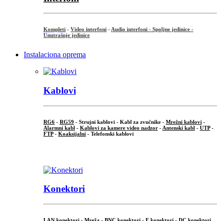
Kompleti
-
Video interfoni
-
Audio interfoni - Spoljne jedinice -
Unutrašnje jedinice
Instalaciona oprema
Kablovi
RG6
-
RG59
- Strujni kablovi - Kabl za zvučnike -
Mrežni kablovi
-
Alarmni kabl
-
Kablovi za kamere video nadzor
-
Antenski kabl
-
UTP
-
FTP
-
Koaksijalni
- Telefonski kablovi
...
Konektori
LAN konektori - Mreža -
BNC konektori
-
F konektori
-
DC konektori