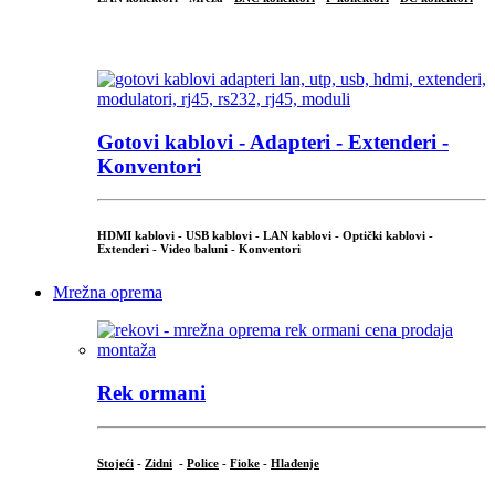
...
Gotovi kablovi - Adapteri - Extenderi -
Konventori
HDMI kablovi - USB kablovi - LAN kablovi - Optički kablovi -
Extenderi - Video baluni - Konventori
Mrežna oprema
Rek ormani
Stojeći
-
Zidni
-
Police
-
Fioke
-
Hlađenje