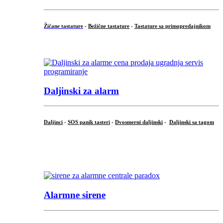
Žičane tastature
-
Bežične tastature
-
Tastature sa primopredajnikom
...
Daljinski za alarm
Daljinci
-
SOS panik tasteri
-
Dvosmerni daljinski
-
Daljinski sa tagom
...
.
Alarmne sirene