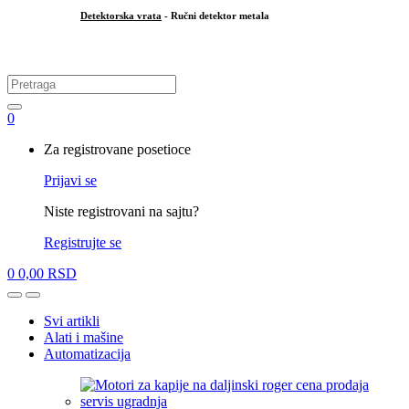
Detektorska vrata
- Ručni detektor metala
.
Search
for:
0
My
Za registrovane posetioce
Account
Prijavi se
Niste registrovani na sajtu?
Registrujte se
0
0,00
RSD
Open
Close
Svi artikli
Alati i mašine
Automatizacija