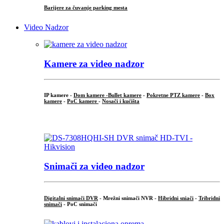
Barijere za čuvanje parking mesta
Video Nadzor
Kamere za video nadzor
IP kamere -
Dom kamere -
Bullet kamere
-
Pokretne PTZ kamere
-
Box
kamere
-
PoC kamere
-
Nosači i kućišta
.
Snimači za video nadzor
Digitalni snimači DVR
- Mrežni snimači NVR -
Hibridni sniači
-
Tribridni
snimači
- PoC snimači