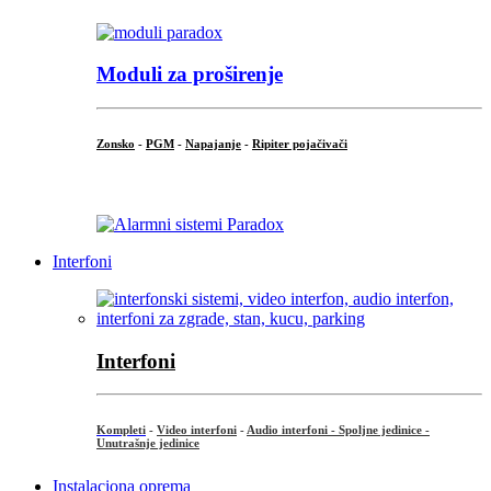
Moduli za proširenje
Zonsko
-
PGM
-
Napajanje
-
Ripiter pojačivači
...
Interfoni
Interfoni
Kompleti
-
Video interfoni
-
Audio interfoni - Spoljne jedinice -
Unutrašnje jedinice
Instalaciona oprema