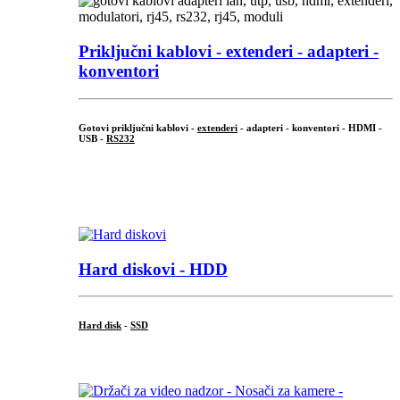
Priključni
kablovi - extenderi - adapteri -
konventori
Gotovi priključni kablovi -
extenderi
- adapteri - konventori - HDMI -
USB -
RS232
...
.
Hard diskovi - HDD
Hard disk
-
SSD
...