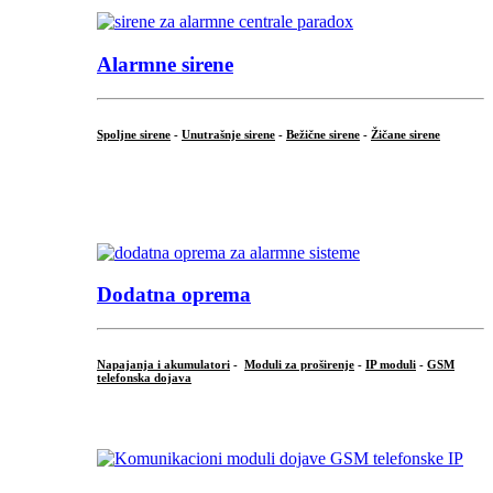
Alarmne sirene
Spoljne sirene
-
Unutrašnje sirene
-
Bežične sirene
-
Žičane sirene
...
.
Dodatna oprema
Napajanja i akumulatori
-
Moduli za proširenje
-
IP moduli
-
GSM
telefonska dojava
...