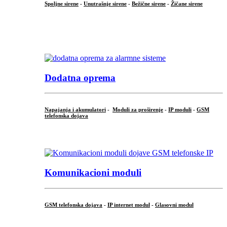
Spoljne sirene
-
Unutrašnje sirene
-
Bežične sirene
-
Žičane sirene
...
.
Dodatna oprema
Napajanja i akumulatori
-
Moduli za proširenje
-
IP moduli
-
GSM
telefonska dojava
...
Komunikacioni moduli
GSM telefonska dojava
-
IP internet modul
-
Glasovni modul
...