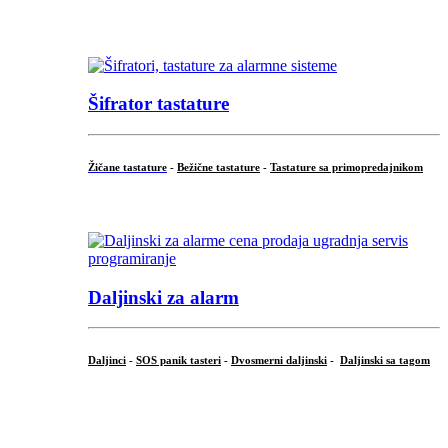
...
Šifrator tastature
Žičane tastature
-
Bežične tastature
-
Tastature sa primopredajnikom
...
Daljinski za alarm
Daljinci
-
SOS panik tasteri
-
Dvosmerni daljinski
-
Daljinski sa tagom
...
.