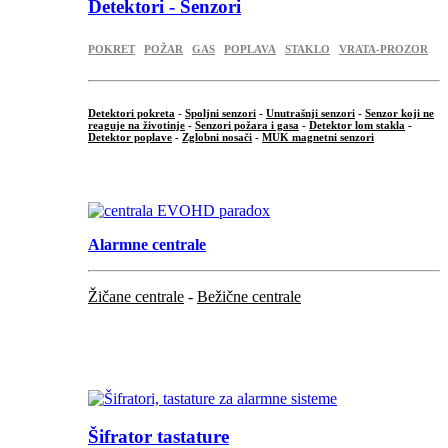
Detektori - Senzori
POKRET
POŽAR
GAS
POPLAVA
STAKLO
VRATA-PROZOR
Detektori pokreta
-
Spoljni senzori
-
Unutrašnji senzori
-
Senzor koji ne
reaguje na životinje
-
Senzori požara i gasa
-
Detektor lom stakla
-
Detektor poplave
-
Zglobni nosači
-
MUK magnetni senzori
.
Alarmne centrale
Žičane centrale
-
Bežične centrale
...
...
Šifrator tastature