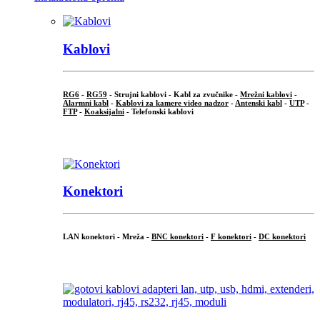
Kablovi
RG6
-
RG59
- Strujni kablovi - Kabl za zvučnike -
Mrežni kablovi
-
Alarmni kabl
-
Kablovi za kamere video nadzor
-
Antenski kabl
-
UTP
-
FTP
-
Koaksijalni
- Telefonski kablovi
...
Konektori
LAN konektori - Mreža -
BNC konektori
-
F konektori
-
DC konektori
...