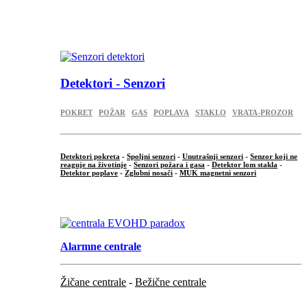
...
.
Detektori - Senzori
POKRET
POŽAR
GAS
POPLAVA
STAKLO
VRATA-PROZOR
Detektori pokreta
-
Spoljni senzori
-
Unutrašnji senzori
-
Senzor koji ne
reaguje na životinje
-
Senzori požara i gasa
-
Detektor lom stakla
-
Detektor poplave
-
Zglobni nosači
-
MUK magnetni senzori
.
Alarmne centrale
Žičane centrale
-
Bežične centrale
...