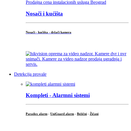
Nosači i kućišta
Nosači - kućišta - držači kamera
...
Detekcija provale
Kompleti - Alarmni sistemi
Paradox alarm
-
UniGuard alarm
-
Bežični
-
Žičani
...