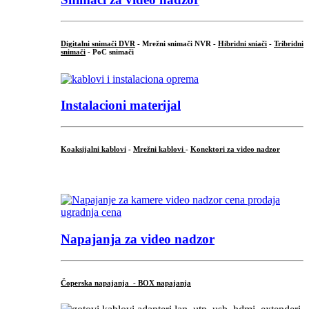
Digitalni snimači DVR
- Mrežni snimači NVR -
Hibridni sniači
-
Tribridni
snimači
- PoC snimači
Instalacioni materijal
Koaksijalni kablovi
-
Mrežni kablovi
-
Konektori za video nadzor
...
Napajanja za video nadzor
Čoperska napajanja - BOX napajanja