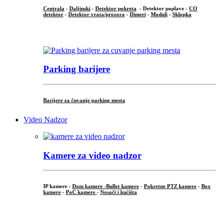
Centrala
-
Daljinski
-
Detektor pokreta
- Detektor poplave -
CO
detektor
-
Detektor vrata/prozora
-
Dimeri
-
Moduli
-
Sklopka
...
Parking barijere
Barijere za čuvanje parking mesta
Video Nadzor
Kamere za video nadzor
IP kamere -
Dom kamere -
Bullet kamere
-
Pokretne PTZ kamere
-
Box
kamere
-
PoC kamere
-
Nosači i kućišta
.