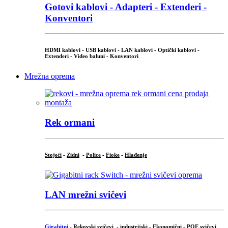
Gotovi kablovi - Adapteri - Extenderi -
Konventori
HDMI kablovi - USB kablovi - LAN kablovi - Optički kablovi -
Extenderi - Video baluni - Konventori
Mrežna oprema
Rek ormani
Stojeći
-
Zidni
-
Police
-
Fioke
-
Hlađenje
LAN mrežni svičevi
Gigabitni
-
Rekovski svičevi
-
industrijski
-
Ekonomični
-
POE svičevi