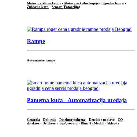
Motori za klizne kapije
-
Motori za krilne kapije
-
Signalne lampe
-
Zubčasta letva
-
Senzor (Fotoćelija)
...
Rampe
Automatske rampe
...
Pametna kuća - Automatizacija uređaja
Centrala
-
Daljinski
-
Detektor pokreta
- Detektor poplave -
CO
detektor
-
Detektor vrata/prozora
-
Dimeri
-
Moduli
-
Sklopka
...