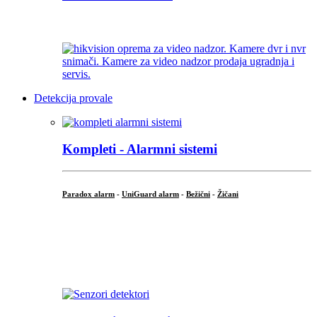
...
Detekcija provale
Kompleti - Alarmni sistemi
Paradox alarm
-
UniGuard alarm
-
Bežični
-
Žičani
...
...
.