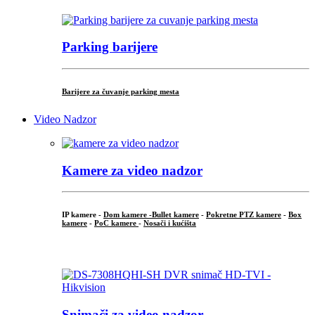
Parking barijere
Barijere za čuvanje parking mesta
Video Nadzor
Kamere za video nadzor
IP kamere -
Dom kamere -
Bullet kamere
-
Pokretne PTZ kamere
-
Box
kamere
-
PoC kamere
-
Nosači i kućišta
.
Snimači za video nadzor