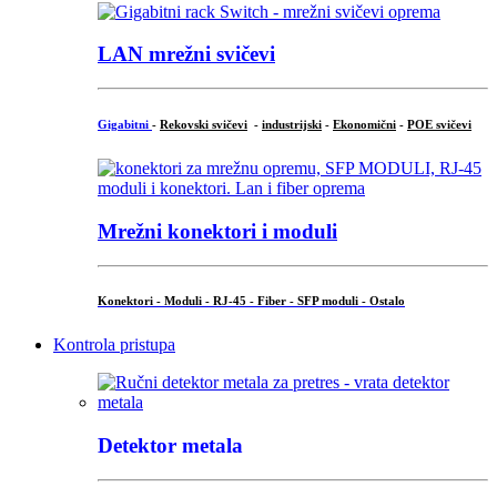
LAN mrežni svičevi
Gigabitni
-
Rekovski svičevi
-
industrijski
-
Ekonomični
-
POE svičevi
Mrežni konektori i moduli
Konektori - Moduli - RJ-45 - Fiber - SFP moduli - Ostalo
Kontrola pristupa
Detektor metala