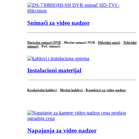
Snimači za video nadzor
Digitalni snimači DVR
- Mrežni snimači NVR -
Hibridni sniači
-
Tribridni
snimači
- PoC snimači
Instalacioni materijal
Koaksijalni kablovi
-
Mrežni kablovi
-
Konektori za video nadzor
...
Napajanja za video nadzor