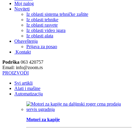
Moj nalog
Noviteti
Iz oblasti sistema tehničke zaštite
Iz oblasti tehnike
Iz oblasti rasvete
Iz oblasti video igara
Iz oblasti alata
Obaveštenja
Prijava za posao
Kontakt
Podrška
063 420757
Email: info@zoom.rs
PROIZVODI
Svi artikli
Alati i mašine
Automatizacija
Motori za kapije