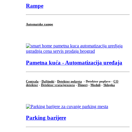
Rampe
Automatske rampe
...
Pametna kuća - Automatizacija uređaja
Centrala
-
Daljinski
-
Detektor pokreta
- Detektor poplave -
CO
detektor
-
Detektor vrata/prozora
-
Dimeri
-
Moduli
-
Sklopka
...
Parking barijere