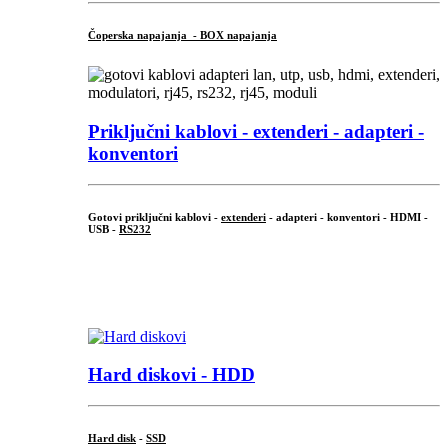
Čoperska napajanja - BOX napajanja
Priključni
kablovi - extenderi - adapteri -
konventori
Gotovi priključni kablovi -
extenderi
- adapteri - konventori - HDMI -
USB -
RS232
...
.
Hard diskovi - HDD
Hard disk
-
SSD