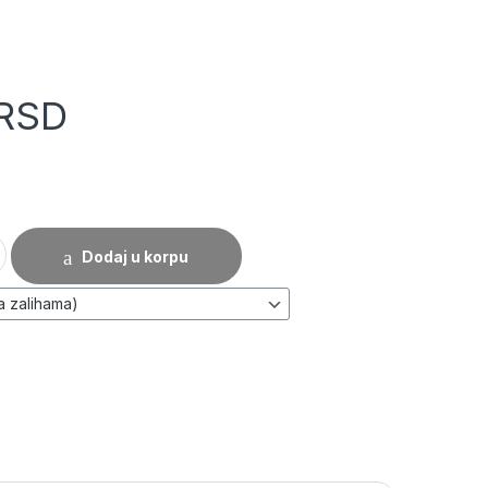
RSD
pa - prekidač 3W LED količina
Dodaj u korpu