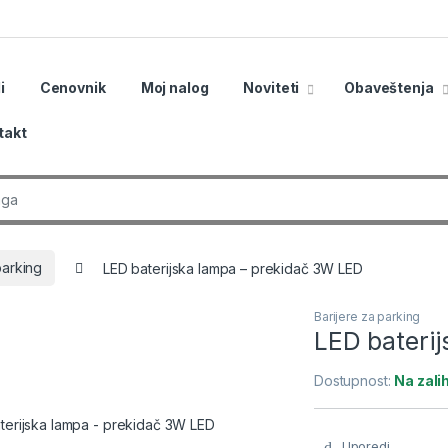
i
Cenovnik
Moj nalog
Noviteti
Obaveštenja
takt
r:
parking
LED baterijska lampa – prekidač 3W LED
Barijere za parking
LED bateri
Dostupnost:
Na zal
Uporedi