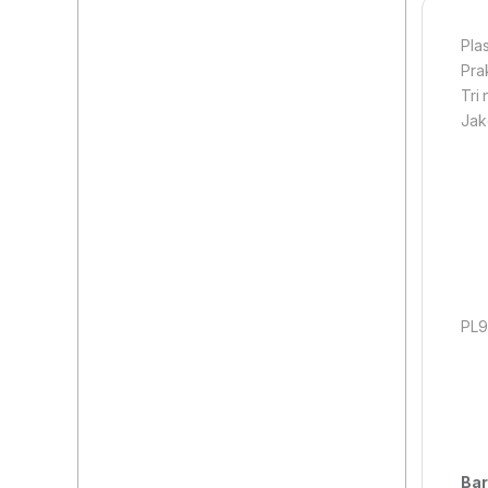
Pla
Pra
Tri
Jak
PL9
Bar