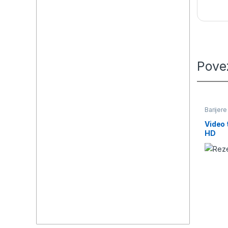
Pove
Barijere
Video 
HD