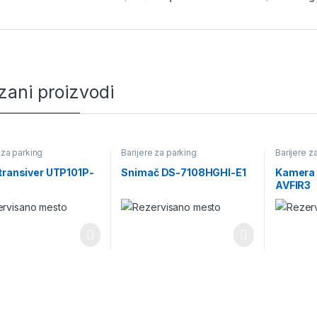
zani proizvodi
 za parking
Barijere za parking
Barijere z
transiver UTP101P-
Snimač DS-7108HGHI-E1
Kamera
AVFIR3