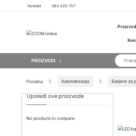
Skip to navigation
Skip to content
Kontakt
063 420 757
Proizvod
Kon
Search fo
PROIZVODI
Početna
Automatizacija
Barijere za 
Uporedi ove proizvode
No products to compare