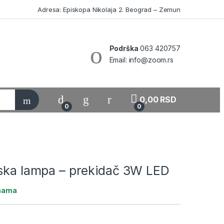
Adresa: Episkopa Nikolaja 2. Beograd – Zemun
Podrška
063 420757
Email: info@zoom.rs
My Account
0,00
RSD
0
0
jska lampa – prekidač 3W LED
ihama