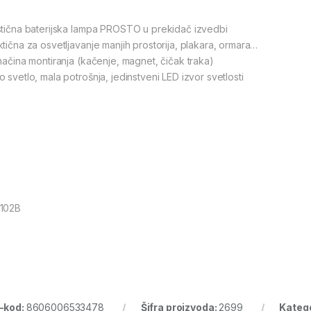
stična baterijska lampa PROSTO u prekidač izvedbi
ktična za osvetljavanje manjih prostorija, plakara, ormara…
 načina montiranja (kačenje, magnet, čičak traka)
o svetlo, mala potrošnja, jedinstveni LED izvor svetlosti
102B
-kod:
8606006533478
Šifra proizvoda:
2699
Katego