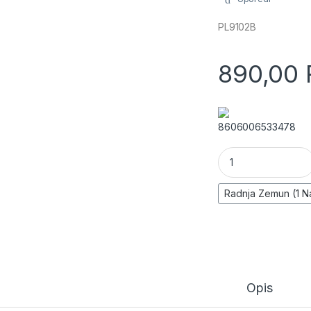
PL9102B
890,00
8606006533478
LED baterijska lam
Opis