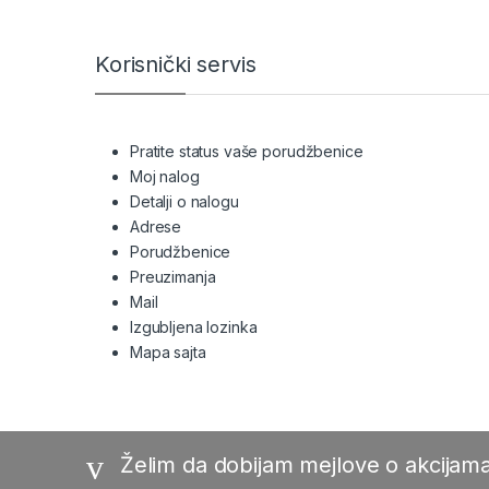
Brands Carousel
Korisnički servis
Pratite status vaše porudžbenice
Moj nalog
Detalji o nalogu
Adrese
Porudžbenice
Preuzimanja
Mail
Izgubljena lozinka
Mapa sajta
Želim da dobijam mejlove o akcijama