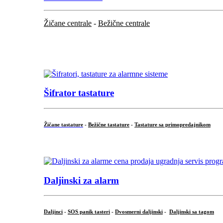
Žičane centrale
-
Bežične centrale
...
...
Šifrator tastature
Žičane tastature
-
Bežične tastature
-
Tastature sa primopredajnikom
...
Daljinski za alarm
Daljinci
-
SOS panik tasteri
-
Dvosmerni daljinski
-
Daljinski sa tagom