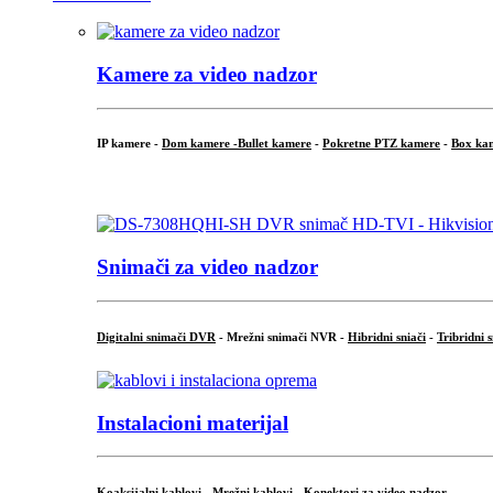
Kamere za video nadzor
IP kamere -
Dom kamere -
Bullet kamere
-
Pokretne PTZ kamere
-
Box ka
.
Snimači za video nadzor
Digitalni snimači DVR
- Mrežni snimači NVR -
Hibridni sniači
-
Tribridni 
Instalacioni materijal
Koaksijalni kablovi
-
Mrežni kablovi
-
Konektori za video nadzor