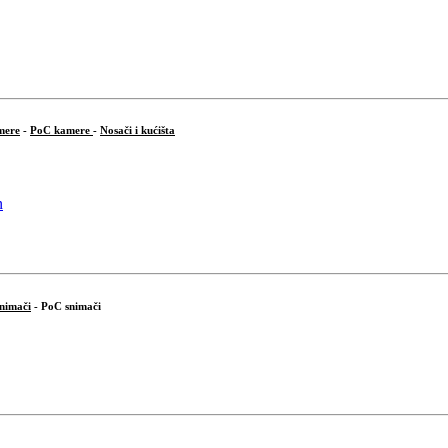
mere
-
PoC kamere
-
Nosači i kućišta
snimači
- PoC snimači