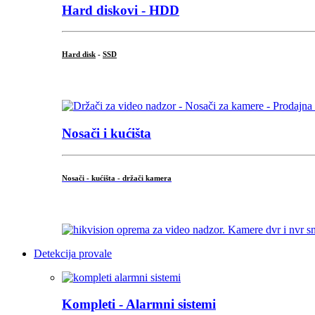
Hard diskovi - HDD
Hard disk
-
SSD
...
Nosači i kućišta
Nosači - kućišta - držači kamera
...
Detekcija provale
Kompleti - Alarmni sistemi