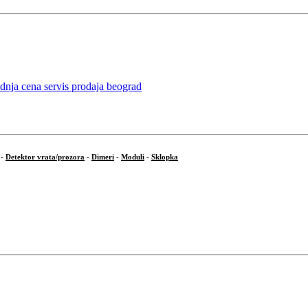
-
Detektor vrata/prozora
-
Dimeri
-
Moduli
-
Sklopka