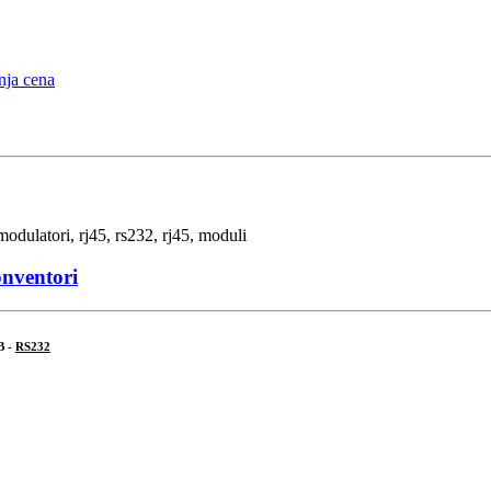
onventori
B -
RS232