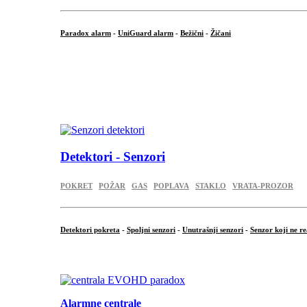
Paradox alarm
-
UniGuard alarm
-
Bežični
-
Žičani
...
...
.
Detektori - Senzori
POKRET
POŽAR
GAS
POPLAVA
STAKLO
VRATA-PROZOR
Detektori pokreta
-
Spoljni senzori
-
Unutrašnji senzori
-
Senzor koji ne re
.
Alarmne centrale