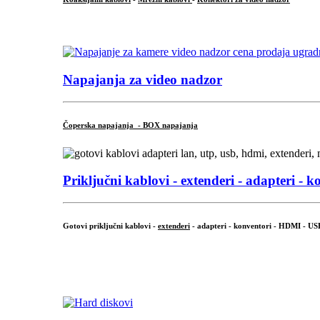
...
Napajanja za video nadzor
Čoperska napajanja - BOX napajanja
Priključni
kablovi - extenderi - adapteri - k
Gotovi priključni kablovi -
extenderi
- adapteri - konventori - HDMI - US
...
.