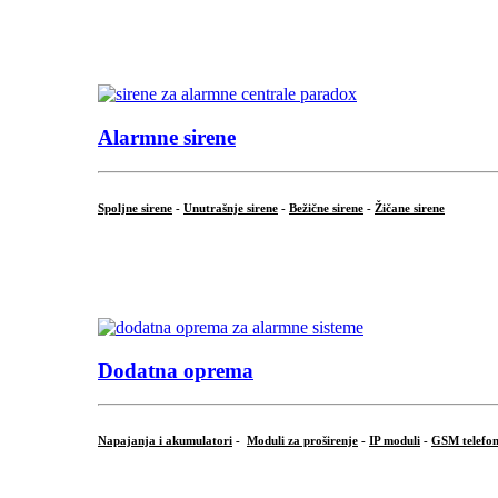
...
.
Alarmne sirene
Spoljne sirene
-
Unutrašnje sirene
-
Bežične sirene
-
Žičane sirene
...
.
Dodatna oprema
Napajanja i akumulatori
-
Moduli za proširenje
-
IP moduli
-
GSM telefon
...