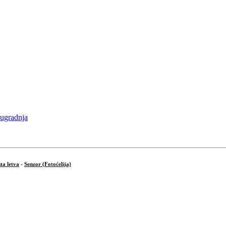
ta letva
-
Senzor (Fotoćelija)