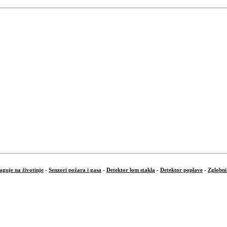
aguje na životinje
-
Senzori požara i gasa
-
Detektor lom stakla
-
Detektor poplave
-
Zglobni