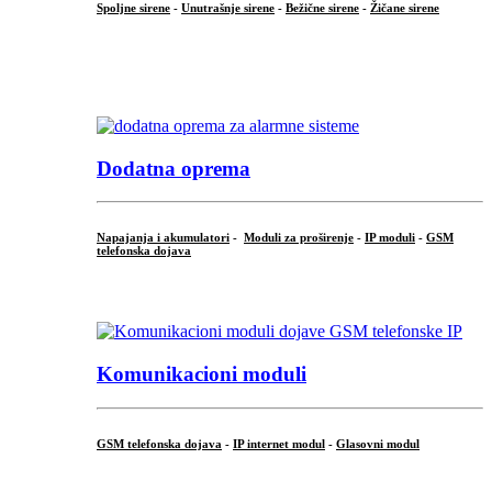
Spoljne sirene
-
Unutrašnje sirene
-
Bežične sirene
-
Žičane sirene
...
.
Dodatna oprema
Napajanja i akumulatori
-
Moduli za proširenje
-
IP moduli
-
GSM
telefonska dojava
...
Komunikacioni moduli
GSM telefonska dojava
-
IP internet modul
-
Glasovni modul
...