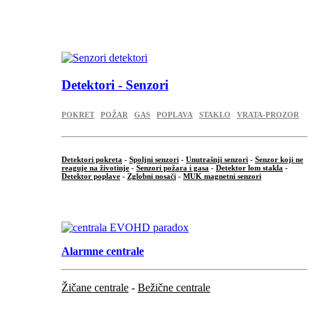
...
.
Detektori - Senzori
POKRET
POŽAR
GAS
POPLAVA
STAKLO
VRATA-PROZOR
Detektori pokreta
-
Spoljni senzori
-
Unutrašnji senzori
-
Senzor koji ne
reaguje na životinje
-
Senzori požara i gasa
-
Detektor lom stakla
-
Detektor poplave
-
Zglobni nosači
-
MUK magnetni senzori
.
Alarmne centrale
Žičane centrale
-
Bežične centrale
...