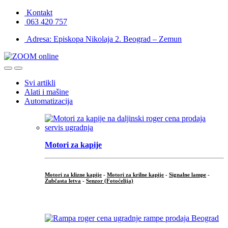
Skip
Skip
Kontakt
to
to
063 420 757
navigation
content
Adresa: Episkopa Nikolaja 2. Beograd – Zemun
Open
Close
Svi artikli
Alati i mašine
Automatizacija
Motori za kapije
Motori za klizne kapije
-
Motori za krilne kapije
-
Signalne lampe
-
Zubčasta letva
-
Senzor (Fotoćelija)
...