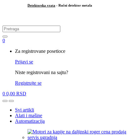
Detektorska vrata
- Ručni detektor metala
.
Search
for:
0
My
Za registrovane posetioce
Account
Prijavi se
Niste registrovani na sajtu?
Registrujte se
0
0,00
RSD
Open
Close
Svi artikli
Alati i mašine
Automatizacija