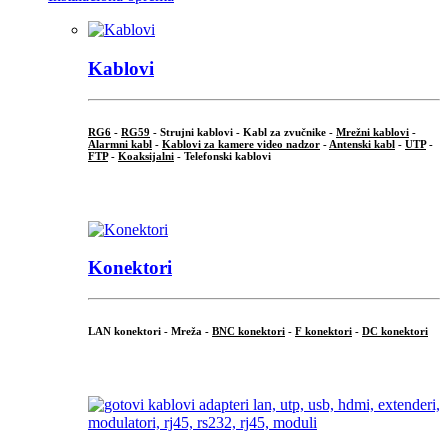
Kablovi
RG6
-
RG59
- Strujni kablovi - Kabl za zvučnike -
Mrežni kablovi
-
Alarmni kabl
-
Kablovi za kamere video nadzor
-
Antenski kabl
-
UTP
-
FTP
-
Koaksijalni
- Telefonski kablovi
...
Konektori
LAN konektori - Mreža -
BNC konektori
-
F konektori
-
DC konektori
...