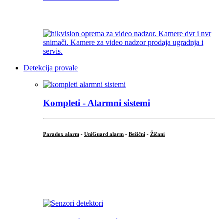
...
Detekcija provale
Kompleti - Alarmni sistemi
Paradox alarm
-
UniGuard alarm
-
Bežični
-
Žičani
...
...
.