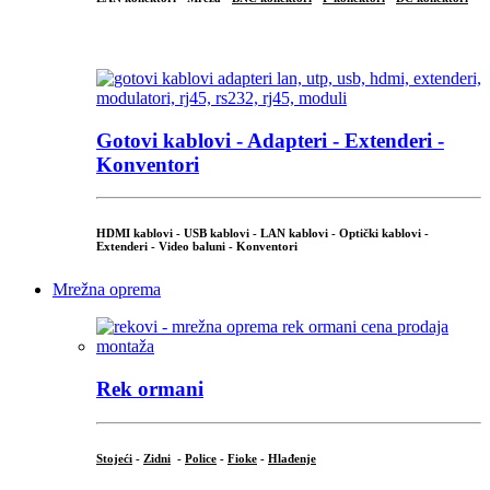
...
Gotovi kablovi - Adapteri - Extenderi -
Konventori
HDMI kablovi - USB kablovi - LAN kablovi - Optički kablovi -
Extenderi - Video baluni - Konventori
Mrežna oprema
Rek ormani
Stojeći
-
Zidni
-
Police
-
Fioke
-
Hlađenje