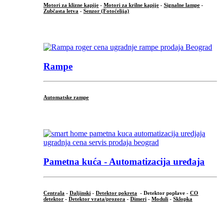
Motori za klizne kapije
-
Motori za krilne kapije
-
Signalne lampe
-
Zubčasta letva
-
Senzor (Fotoćelija)
...
Rampe
Automatske rampe
...
Pametna kuća - Automatizacija uređaja
Centrala
-
Daljinski
-
Detektor pokreta
- Detektor poplave -
CO
detektor
-
Detektor vrata/prozora
-
Dimeri
-
Moduli
-
Sklopka
...