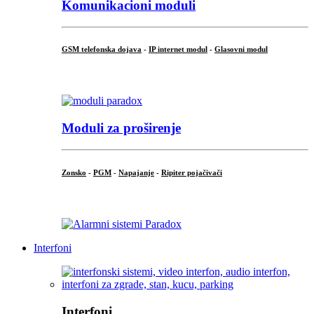
Komunikacioni moduli
GSM telefonska dojava
-
IP internet modul
-
Glasovni modul
...
Moduli za proširenje
Zonsko
-
PGM
-
Napajanje
-
Ripiter pojačivači
...
Interfoni
Interfoni