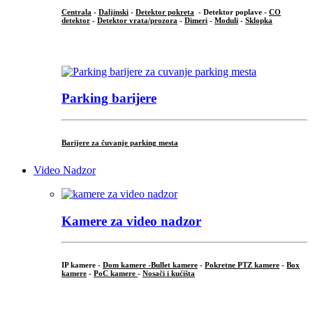
Centrala
-
Daljinski
-
Detektor pokreta
- Detektor poplave -
CO
detektor
-
Detektor vrata/prozora
-
Dimeri
-
Moduli
-
Sklopka
...
Parking barijere
Barijere za čuvanje parking mesta
Video Nadzor
Kamere za video nadzor
IP kamere -
Dom kamere -
Bullet kamere
-
Pokretne PTZ kamere
-
Box
kamere
-
PoC kamere
-
Nosači i kućišta
.