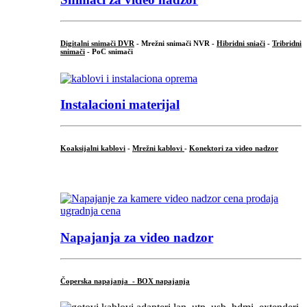
Digitalni snimači DVR
- Mrežni snimači NVR -
Hibridni sniači
-
Tribridni
snimači
- PoC snimači
Instalacioni materijal
Koaksijalni kablovi
-
Mrežni kablovi
-
Konektori za video nadzor
...
Napajanja za video nadzor
Čoperska napajanja - BOX napajanja