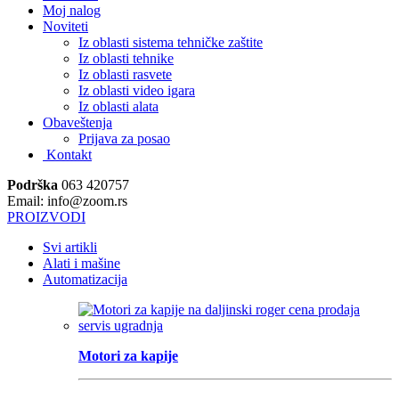
Moj nalog
Noviteti
Iz oblasti sistema tehničke zaštite
Iz oblasti tehnike
Iz oblasti rasvete
Iz oblasti video igara
Iz oblasti alata
Obaveštenja
Prijava za posao
Kontakt
Podrška
063 420757
Email: info@zoom.rs
PROIZVODI
Svi artikli
Alati i mašine
Automatizacija
Motori za kapije