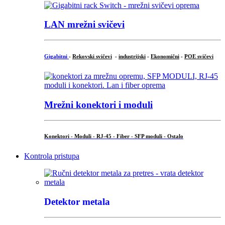
LAN mrežni svičevi
Gigabitni
-
Rekovski svičevi
-
industrijski
-
Ekonomični
-
POE svičevi
Mrežni konektori i moduli
Konektori - Moduli - RJ-45 - Fiber - SFP moduli - Ostalo
Kontrola pristupa
Detektor metala