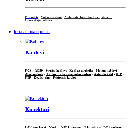
Kompleti
-
Video interfoni
-
Audio interfoni - Spoljne jedinice -
Unutrašnje jedinice
Instalaciona oprema
Kablovi
RG6
-
RG59
- Strujni kablovi - Kabl za zvučnike -
Mrežni kablovi
-
Alarmni kabl
-
Kablovi za kamere video nadzor
-
Antenski kabl
-
UTP
-
FTP
-
Koaksijalni
- Telefonski kablovi
...
Konektori
LAN konektori - Mreža -
BNC konektori
-
F konektori
-
DC konektori