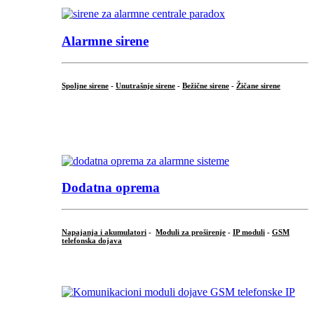
Alarmne sirene
Spoljne sirene
-
Unutrašnje sirene
-
Bežične sirene
-
Žičane sirene
...
.
Dodatna oprema
Napajanja i akumulatori
-
Moduli za proširenje
-
IP moduli
-
GSM
telefonska dojava
...