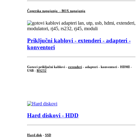
Čoperska napajanja - BOX napajanja
Priključni
kablovi - extenderi - adapteri -
konventori
Gotovi priključni kablovi -
extenderi
- adapteri - konventori - HDMI -
USB -
RS232
...
.
Hard diskovi - HDD
Hard disk
-
SSD