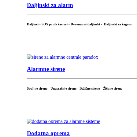
Daljinski za alarm
Daljinci
-
SOS panik tasteri
-
Dvosmerni daljinski
-
Daljinski sa tagom
...
.
Alarmne sirene
Spoljne sirene
-
Unutrašnje sirene
-
Bežične sirene
-
Žičane sirene
...
.
Dodatna oprema