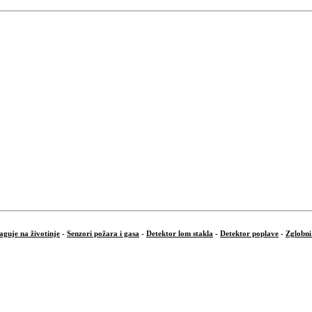
aguje na životinje
-
Senzori požara i gasa
-
Detektor lom stakla
-
Detektor poplave
-
Zglobni