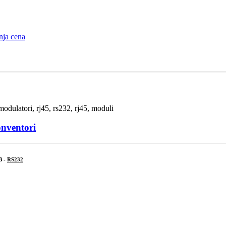
onventori
B -
RS232