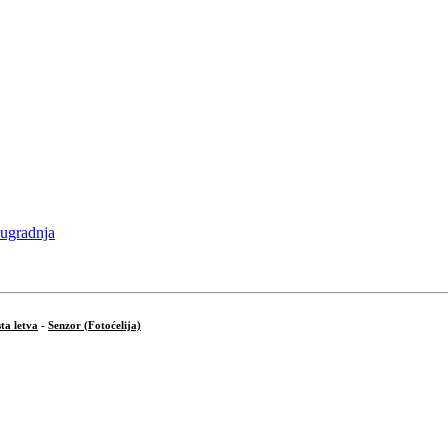
ta letva
-
Senzor (Fotoćelija)