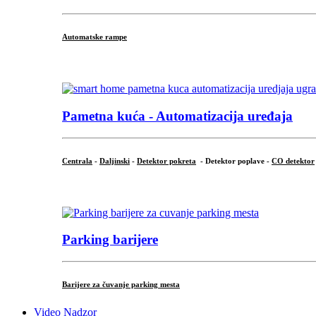
Automatske rampe
...
Pametna kuća - Automatizacija uređaja
Centrala
-
Daljinski
-
Detektor pokreta
- Detektor poplave -
CO detektor
...
Parking barijere
Barijere za čuvanje parking mesta
Video Nadzor