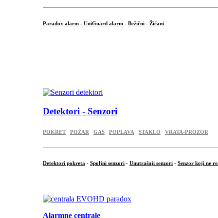
Paradox alarm
-
UniGuard alarm
-
Bežični
-
Žičani
...
...
.
Detektori - Senzori
POKRET
POŽAR
GAS
POPLAVA
STAKLO
VRATA-PROZOR
Detektori pokreta
-
Spoljni senzori
-
Unutrašnji senzori
-
Senzor koji ne re
.
Alarmne centrale