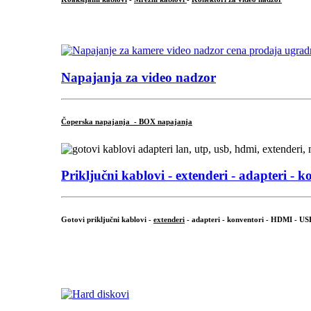
...
Napajanja za video nadzor
Čoperska napajanja - BOX napajanja
Priključni
kablovi - extenderi - adapteri - k
Gotovi priključni kablovi -
extenderi
- adapteri - konventori - HDMI - US
...
.