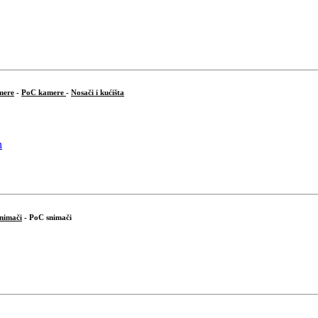
mere
-
PoC kamere
-
Nosači i kućišta
snimači
- PoC snimači