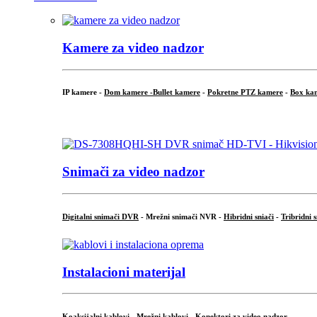
Kamere za video nadzor
IP kamere -
Dom kamere -
Bullet kamere
-
Pokretne PTZ kamere
-
Box ka
.
Snimači za video nadzor
Digitalni snimači DVR
- Mrežni snimači NVR -
Hibridni sniači
-
Tribridni 
Instalacioni materijal
Koaksijalni kablovi
-
Mrežni kablovi
-
Konektori za video nadzor