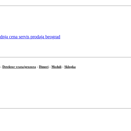
-
Detektor vrata/prozora
-
Dimeri
-
Moduli
-
Sklopka