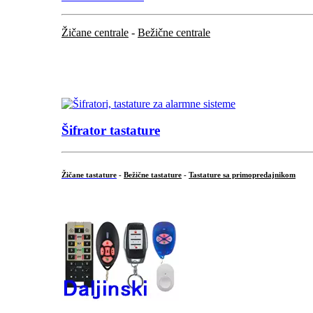
Žičane centrale
-
Bežične centrale
...
...
Šifrator tastature
Žičane tastature
-
Bežične tastature
-
Tastature sa primopredajnikom
...