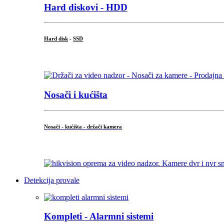
Hard diskovi - HDD
Hard disk
-
SSD
...
Nosači i kućišta
Nosači - kućišta - držači kamera
...
Detekcija provale
Kompleti - Alarmni sistemi