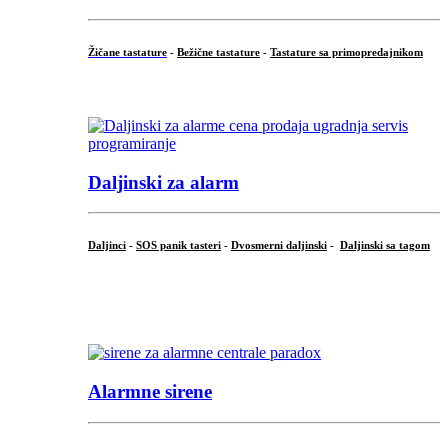
Žičane tastature
-
Bežične tastature
-
Tastature sa primopredajnikom
...
Daljinski za alarm
Daljinci
-
SOS panik tasteri
-
Dvosmerni daljinski
-
Daljinski sa tagom
...
.
Alarmne sirene