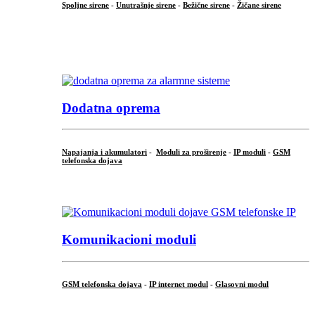
Spoljne sirene
-
Unutrašnje sirene
-
Bežične sirene
-
Žičane sirene
...
.
Dodatna oprema
Napajanja i akumulatori
-
Moduli za proširenje
-
IP moduli
-
GSM
telefonska dojava
...
Komunikacioni moduli
GSM telefonska dojava
-
IP internet modul
-
Glasovni modul
...