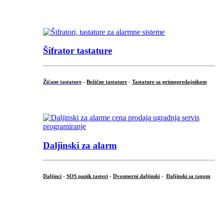
...
Šifrator tastature
Žičane tastature
-
Bežične tastature
-
Tastature sa primopredajnikom
...
Daljinski za alarm
Daljinci
-
SOS panik tasteri
-
Dvosmerni daljinski
-
Daljinski sa tagom
...
.