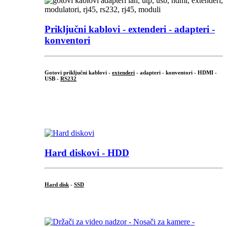
Priključni
kablovi - extenderi - adapteri -
konventori
Gotovi priključni kablovi -
extenderi
- adapteri - konventori - HDMI -
USB -
RS232
...
.
Hard diskovi - HDD
Hard disk
-
SSD
...