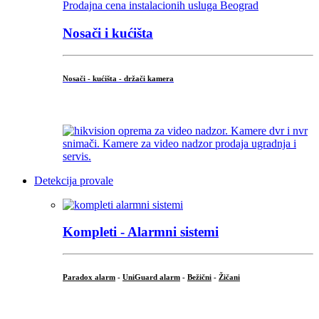
Nosači i kućišta
Nosači - kućišta - držači kamera
...
Detekcija provale
Kompleti - Alarmni sistemi
Paradox alarm
-
UniGuard alarm
-
Bežični
-
Žičani
...