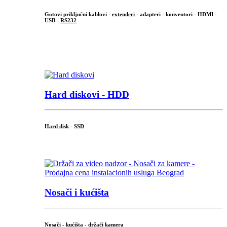
Gotovi priključni kablovi -
extenderi
- adapteri - konventori - HDMI -
USB -
RS232
...
.
Hard diskovi - HDD
Hard disk
-
SSD
...
Nosači i kućišta
Nosači - kućišta - držači kamera