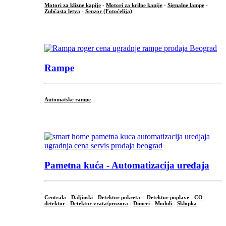
Motori za klizne kapije
-
Motori za krilne kapije
-
Signalne lampe
-
Zubčasta letva
-
Senzor (Fotoćelija)
...
Rampe
Automatske rampe
...
Pametna kuća - Automatizacija uređaja
Centrala
-
Daljinski
-
Detektor pokreta
- Detektor poplave -
CO
detektor
-
Detektor vrata/prozora
-
Dimeri
-
Moduli
-
Sklopka
...