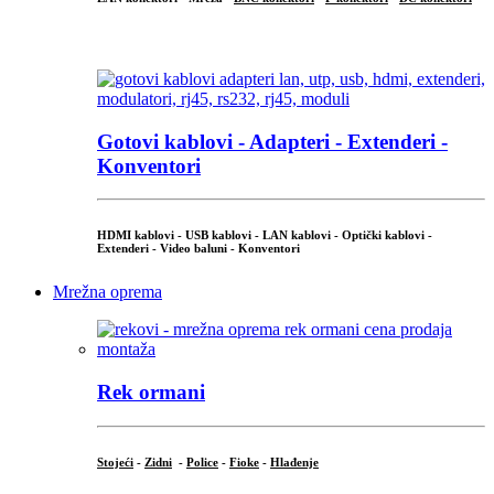
...
Gotovi kablovi - Adapteri - Extenderi -
Konventori
HDMI kablovi - USB kablovi - LAN kablovi - Optički kablovi -
Extenderi - Video baluni - Konventori
Mrežna oprema
Rek ormani
Stojeći
-
Zidni
-
Police
-
Fioke
-
Hlađenje