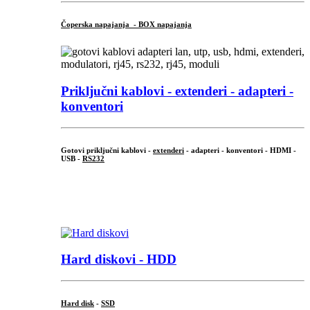
Čoperska napajanja - BOX napajanja
Priključni
kablovi - extenderi - adapteri -
konventori
Gotovi priključni kablovi -
extenderi
- adapteri - konventori - HDMI -
USB -
RS232
...
.
Hard diskovi - HDD
Hard disk
-
SSD