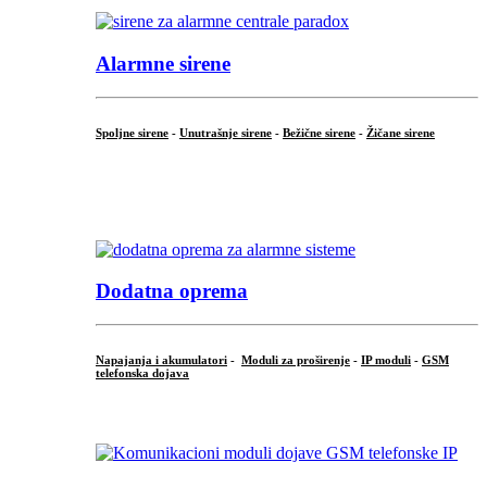
Alarmne sirene
Spoljne sirene
-
Unutrašnje sirene
-
Bežične sirene
-
Žičane sirene
...
.
Dodatna oprema
Napajanja i akumulatori
-
Moduli za proširenje
-
IP moduli
-
GSM
telefonska dojava
...