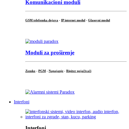
Komunikacioni moduli
GSM telefonska dojava
-
IP internet modul
-
Glasovni modul
...
Moduli za proširenje
Zonsko
-
PGM
-
Napajanje
-
Ripiter pojačivači
...
Interfoni
Interfoni