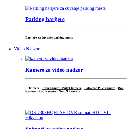
Parking barijere
Barijere za čuvanje parking mesta
Video Nadzor
Kamere za video nadzor
IP kamere -
Dom kamere -
Bullet kamere
-
Pokretne PTZ kamere
-
Box
kamere
-
PoC kamere
-
Nosači i kućišta
.
Snimači za video nadzor