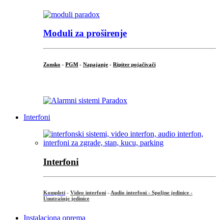
Moduli za proširenje
Zonsko
-
PGM
-
Napajanje
-
Ripiter pojačivači
...
Interfoni
Interfoni
Kompleti
-
Video interfoni
-
Audio interfoni - Spoljne jedinice -
Unutrašnje jedinice
Instalaciona oprema