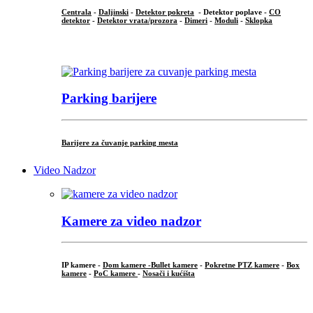
Centrala
-
Daljinski
-
Detektor pokreta
- Detektor poplave -
CO
detektor
-
Detektor vrata/prozora
-
Dimeri
-
Moduli
-
Sklopka
...
Parking barijere
Barijere za čuvanje parking mesta
Video Nadzor
Kamere za video nadzor
IP kamere -
Dom kamere -
Bullet kamere
-
Pokretne PTZ kamere
-
Box
kamere
-
PoC kamere
-
Nosači i kućišta
.