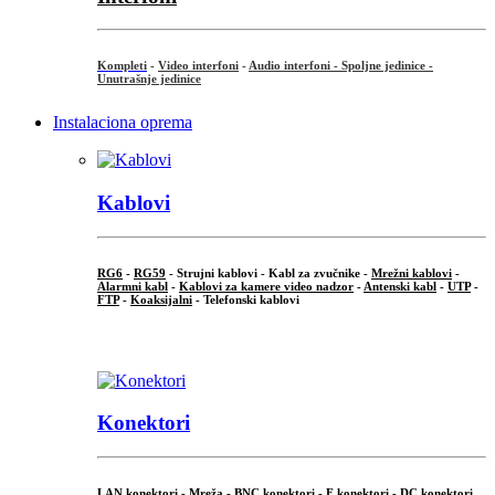
Kompleti
-
Video interfoni
-
Audio interfoni - Spoljne jedinice -
Unutrašnje jedinice
Instalaciona oprema
Kablovi
RG6
-
RG59
- Strujni kablovi - Kabl za zvučnike -
Mrežni kablovi
-
Alarmni kabl
-
Kablovi za kamere video nadzor
-
Antenski kabl
-
UTP
-
FTP
-
Koaksijalni
- Telefonski kablovi
...
Konektori
LAN konektori - Mreža -
BNC konektori
-
F konektori
-
DC konektori