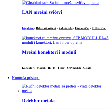
LAN mrežni svičevi
Gigabitni
-
Rekovski svičevi
-
industrijski
-
Ekonomični
-
POE svičevi
Mrežni konektori i moduli
Konektori - Moduli - RJ-45 - Fiber - SFP moduli - Ostalo
Kontrola pristupa
Detektor metala