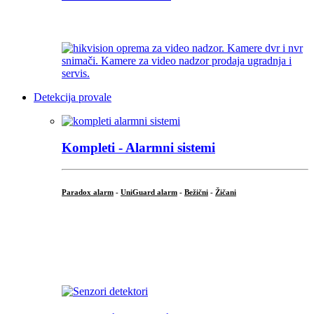
...
Detekcija provale
Kompleti - Alarmni sistemi
Paradox alarm
-
UniGuard alarm
-
Bežični
-
Žičani
...
...
.