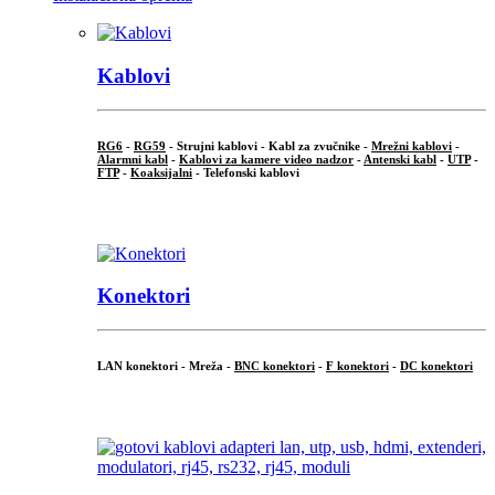
Kablovi
RG6
-
RG59
- Strujni kablovi - Kabl za zvučnike -
Mrežni kablovi
-
Alarmni kabl
-
Kablovi za kamere video nadzor
-
Antenski kabl
-
UTP
-
FTP
-
Koaksijalni
- Telefonski kablovi
...
Konektori
LAN konektori - Mreža -
BNC konektori
-
F konektori
-
DC konektori
...