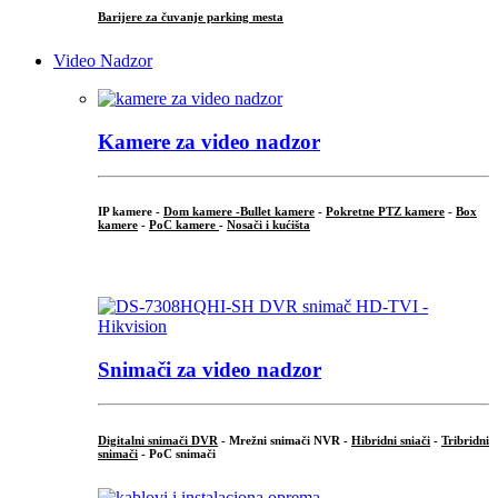
Barijere za čuvanje parking mesta
Video Nadzor
Kamere za video nadzor
IP kamere -
Dom kamere -
Bullet kamere
-
Pokretne PTZ kamere
-
Box
kamere
-
PoC kamere
-
Nosači i kućišta
.
Snimači za video nadzor
Digitalni snimači DVR
- Mrežni snimači NVR -
Hibridni sniači
-
Tribridni
snimači
- PoC snimači