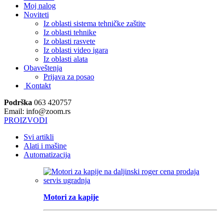
Moj nalog
Noviteti
Iz oblasti sistema tehničke zaštite
Iz oblasti tehnike
Iz oblasti rasvete
Iz oblasti video igara
Iz oblasti alata
Obaveštenja
Prijava za posao
Kontakt
Podrška
063 420757
Email: info@zoom.rs
PROIZVODI
Svi artikli
Alati i mašine
Automatizacija
Motori za kapije