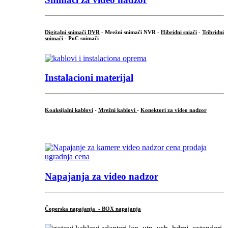
Digitalni snimači DVR
- Mrežni snimači NVR -
Hibridni sniači
-
Tribridni
snimači
- PoC snimači
Instalacioni materijal
Koaksijalni kablovi
-
Mrežni kablovi
-
Konektori za video nadzor
...
Napajanja za video nadzor
Čoperska napajanja - BOX napajanja