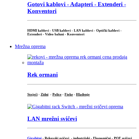
Gotovi kablovi - Adapteri - Extenderi -
Konventori
HDMI kablovi - USB kablovi - LAN kablovi - Optički kablovi -
Extenderi - Video baluni - Konventori
Mrežna oprema
Rek ormani
Stojeći
-
Zidni
-
Police
-
Fioke
-
Hlađenje
LAN mrežni svičevi
Gigabitni
-
Rekovski svičevi
-
industrijski
-
Ekonomični
-
POE svičevi