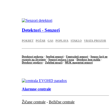
...
.
Detektori - Senzori
POKRET
POŽAR
GAS
POPLAVA
STAKLO
VRATA-PROZOR
Detektori pokreta
-
Spoljni senzori
-
Unutrašnji senzori
-
Senzor koji ne
reaguje na životinje
-
Senzori požara i gasa
-
Detektor lom stakla
-
Detektor poplave
-
Zglobni nosači
-
MUK magnetni senzori
.
Alarmne centrale
Žičane centrale
-
Bežične centrale
...