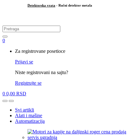
Detektorska vrata
- Ručni detektor metala
.
Search
for:
0
My
Za registrovane posetioce
Account
Prijavi se
Niste registrovani na sajtu?
Registrujte se
0
0,00
RSD
Open
Close
Svi artikli
Alati i mašine
Automatizacija