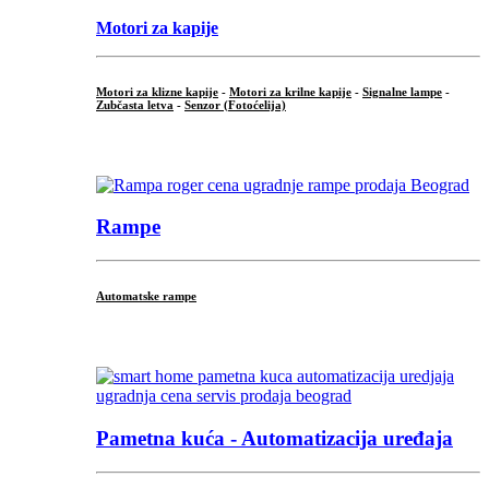
Motori za kapije
Motori za klizne kapije
-
Motori za krilne kapije
-
Signalne lampe
-
Zubčasta letva
-
Senzor (Fotoćelija)
...
Rampe
Automatske rampe
...
Pametna kuća - Automatizacija uređaja