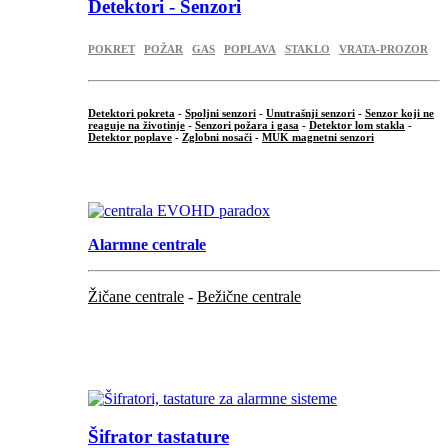
Detektori - Senzori
POKRET
POŽAR
GAS
POPLAVA
STAKLO
VRATA-PROZOR
Detektori pokreta
-
Spoljni senzori
-
Unutrašnji senzori
-
Senzor koji ne
reaguje na životinje
-
Senzori požara i gasa
-
Detektor lom stakla
-
Detektor poplave
-
Zglobni nosači
-
MUK magnetni senzori
.
Alarmne centrale
Žičane centrale
-
Bežične centrale
...
...
Šifrator tastature