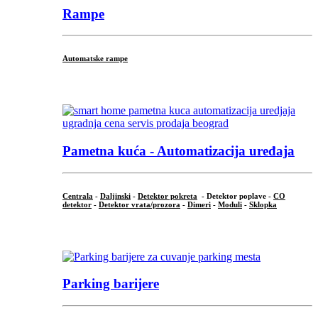
Rampe
Automatske rampe
...
Pametna kuća - Automatizacija uređaja
Centrala
-
Daljinski
-
Detektor pokreta
- Detektor poplave -
CO
detektor
-
Detektor vrata/prozora
-
Dimeri
-
Moduli
-
Sklopka
...
Parking barijere