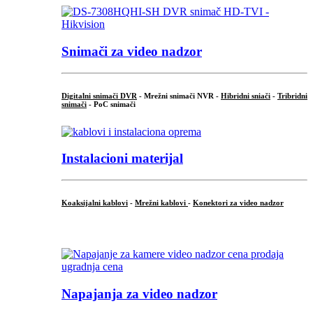
Snimači za video nadzor
Digitalni snimači DVR
- Mrežni snimači NVR -
Hibridni sniači
-
Tribridni
snimači
- PoC snimači
Instalacioni materijal
Koaksijalni kablovi
-
Mrežni kablovi
-
Konektori za video nadzor
...
Napajanja za video nadzor