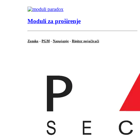
Moduli za proširenje
Zonsko
-
PGM
-
Napajanje
-
Ripiter pojačivači
...