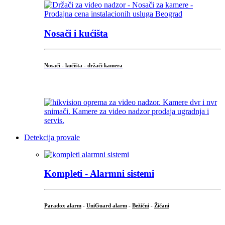
Nosači i kućišta
Nosači - kućišta - držači kamera
...
Detekcija provale
Kompleti - Alarmni sistemi
Paradox alarm
-
UniGuard alarm
-
Bežični
-
Žičani