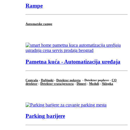
Rampe
Automatske rampe
...
Pametna kuća - Automatizacija uređaja
Centrala
-
Daljinski
-
Detektor pokreta
- Detektor poplave -
CO
detektor
-
Detektor vrata/prozora
-
Dimeri
-
Moduli
-
Sklopka
...
Parking barijere