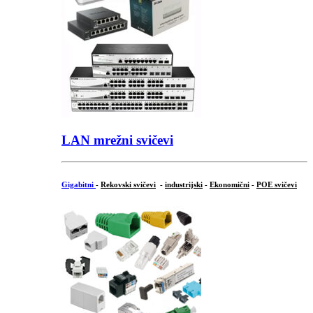
LAN mrežni svičevi
Gigabitni
-
Rekovski svičevi
-
industrijski
-
Ekonomični
-
POE svičevi