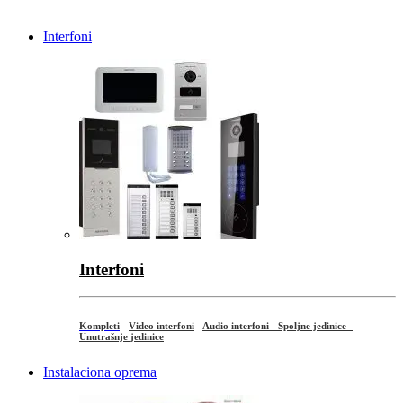
Interfoni
Interfoni
Kompleti
-
Video interfoni
-
Audio interfoni - Spoljne jedinice -
Unutrašnje jedinice
Instalaciona oprema