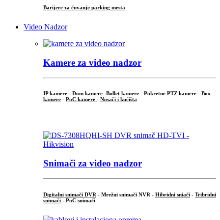
Barijere za čuvanje parking mesta
Video Nadzor
Kamere za video nadzor
IP kamere -
Dom kamere -
Bullet kamere
-
Pokretne PTZ kamere
-
Box
kamere
-
PoC kamere
-
Nosači i kućišta
.
Snimači za video nadzor
Digitalni snimači DVR
- Mrežni snimači NVR -
Hibridni sniači
-
Tribridni
snimači
- PoC snimači