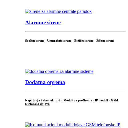
.
Alarmne sirene
Spoljne sirene
-
Unutrašnje sirene
-
Bežične sirene
-
Žičane sirene
...
.
Dodatna oprema
Napajanja i akumulatori
-
Moduli za proširenje
-
IP moduli
-
GSM
telefonska dojava
...