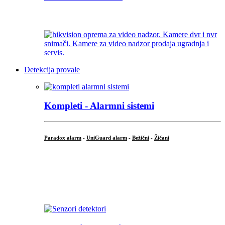
...
Detekcija provale
Kompleti - Alarmni sistemi
Paradox alarm
-
UniGuard alarm
-
Bežični
-
Žičani
...
...
.