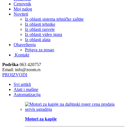
Cenovnik
Moj nalog
Noviteti
Iz oblasti sistema tehničke zaštite
Iz oblasti tehnike
Iz oblasti rasvete
Iz oblasti video igara
Iz oblasti alata
Obaveštenja
Prijava za posao
Kontakt
Podrška
063 420757
Email: info@zoom.rs
PROIZVODI
Svi artikli
Alati i mašine
Automatizacija
Motori za kapije