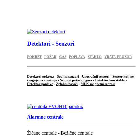
...
...
.
Detektori - Senzori
POKRET
POŽAR
GAS
POPLAVA
STAKLO
VRATA-PROZOR
Detektori pokreta
-
Spoljni senzori
-
Unutrašnji senzori
-
Senzor koji ne
reaguje na životinje
-
Senzori požara i gasa
-
Detektor lom stakla
-
Detektor poplave
-
Zglobni nosači
-
MUK magnetni senzori
.
Alarmne centrale
Žičane centrale
-
Bežične centrale