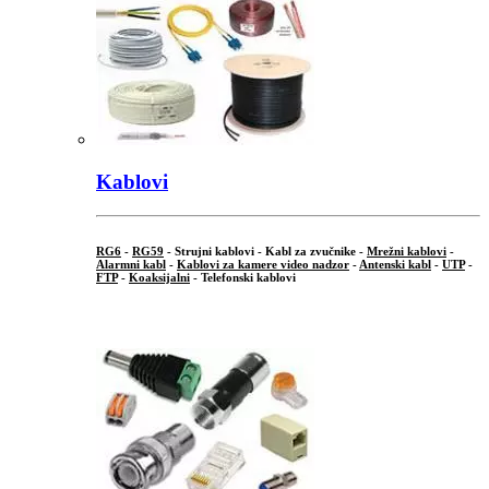
Kablovi
RG6
-
RG59
- Strujni kablovi - Kabl za zvučnike -
Mrežni kablovi
-
Alarmni kabl
-
Kablovi za kamere video nadzor
-
Antenski kabl
-
UTP
-
FTP
-
Koaksijalni
- Telefonski kablovi
...