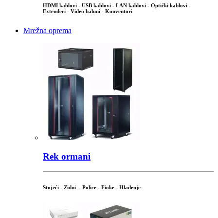
HDMI kablovi - USB kablovi - LAN kablovi - Optički kablovi -
Extenderi - Video baluni - Konventori
Mrežna oprema
Rek ormani
Stojeći
-
Zidni
-
Police
-
Fioke
-
Hlađenje