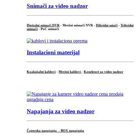
Snimači za video nadzor
Digitalni snimači DVR
- Mrežni snimači NVR -
Hibridni sniači
-
Tribridni
snimači
- PoC snimači
Instalacioni materijal
Koaksijalni kablovi
-
Mrežni kablovi
-
Konektori za video nadzor
...
Napajanja za video nadzor
Čoperska napajanja - BOX napajanja