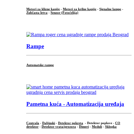
Motori za klizne kapije
-
Motori za krilne kapije
-
Signalne lampe
-
Zubčasta letva
-
Senzor (Fotoćelija)
...
Rampe
Automatske rampe
...
Pametna kuća - Automatizacija uređaja
Centrala
-
Daljinski
-
Detektor pokreta
- Detektor poplave -
CO
detektor
-
Detektor vrata/prozora
-
Dimeri
-
Moduli
-
Sklopka