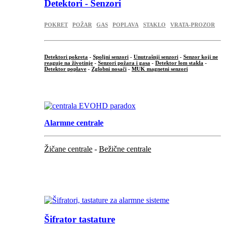
Detektori - Senzori
POKRET
POŽAR
GAS
POPLAVA
STAKLO
VRATA-PROZOR
Detektori pokreta
-
Spoljni senzori
-
Unutrašnji senzori
-
Senzor koji ne
reaguje na životinje
-
Senzori požara i gasa
-
Detektor lom stakla
-
Detektor poplave
-
Zglobni nosači
-
MUK magnetni senzori
.
Alarmne centrale
Žičane centrale
-
Bežične centrale
...
...
Šifrator tastature