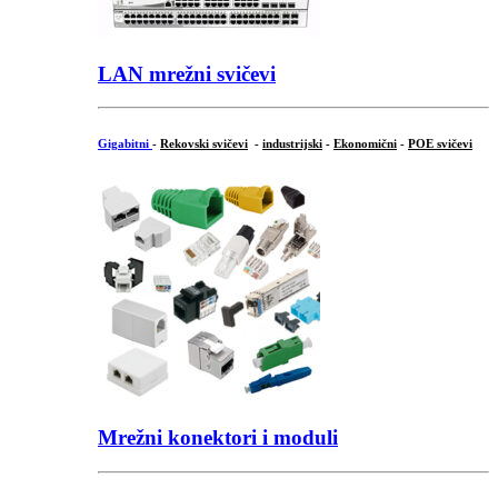
LAN mrežni svičevi
Gigabitni
-
Rekovski svičevi
-
industrijski
-
Ekonomični
-
POE svičevi
Mrežni konektori i moduli