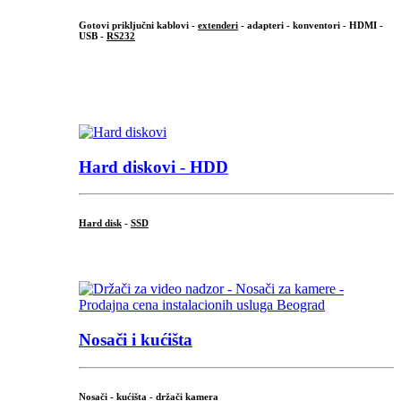
Gotovi priključni kablovi -
extenderi
- adapteri - konventori - HDMI -
USB -
RS232
...
.
Hard diskovi - HDD
Hard disk
-
SSD
...
Nosači i kućišta
Nosači - kućišta - držači kamera