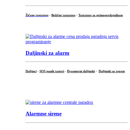
Žičane tastature
-
Bežične tastature
-
Tastature sa primopredajnikom
...
Daljinski za alarm
Daljinci
-
SOS panik tasteri
-
Dvosmerni daljinski
-
Daljinski sa tagom
...
.
Alarmne sirene