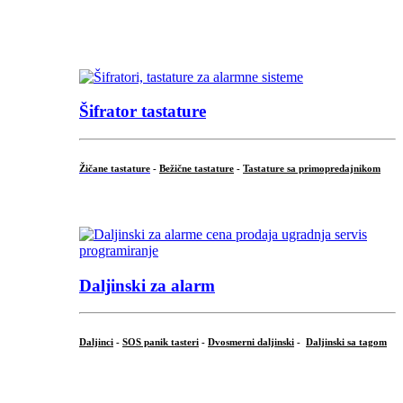
...
...
Šifrator tastature
Žičane tastature
-
Bežične tastature
-
Tastature sa primopredajnikom
...
Daljinski za alarm
Daljinci
-
SOS panik tasteri
-
Dvosmerni daljinski
-
Daljinski sa tagom
...