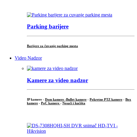
...
Parking barijere
Barijere za čuvanje parking mesta
Video Nadzor
Kamere za video nadzor
IP kamere -
Dom kamere -
Bullet kamere
-
Pokretne PTZ kamere
-
Box
kamere
-
PoC kamere
-
Nosači i kućišta
.