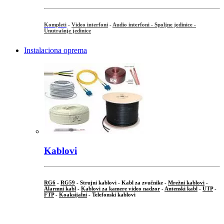
Kompleti
-
Video interfoni
-
Audio interfoni - Spoljne jedinice -
Unutrašnje jedinice
Instalaciona oprema
Kablovi
RG6
-
RG59
- Strujni kablovi - Kabl za zvučnike -
Mrežni kablovi
-
Alarmni kabl
-
Kablovi za kamere video nadzor
-
Antenski kabl
-
UTP
-
FTP
-
Koaksijalni
- Telefonski kablovi
...