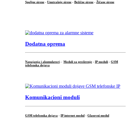
Spoljne sirene
-
Unutrašnje sirene
-
Bežične sirene
-
Žičane sirene
...
.
Dodatna oprema
Napajanja i akumulatori
-
Moduli za proširenje
-
IP moduli
-
GSM
telefonska dojava
...
Komunikacioni moduli
GSM telefonska dojava
-
IP internet modul
-
Glasovni modul
...