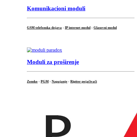
Komunikacioni moduli
GSM telefonska dojava
-
IP internet modul
-
Glasovni modul
...
Moduli za proširenje
Zonsko
-
PGM
-
Napajanje
-
Ripiter pojačivači
...