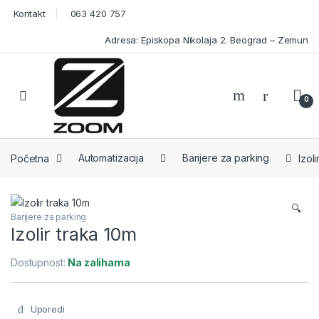
Skip to navigation
Skip to content
Kontakt
063 420 757
Adresa: Episkopa Nikolaja 2. Beograd – Zemun
Open
0
Početna
Automatizacija
Barijere za parking
Izol
🔍
Barijere za parking
Izolir traka 10m
Dostupnost:
Na zalihama
Uporedi