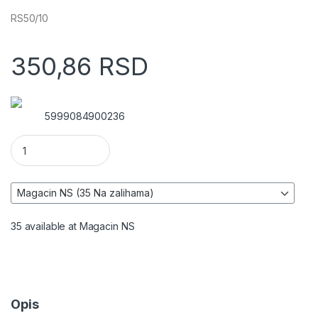
RS50/10
350,86
RSD
5999084900236
Izolir traka 10m količina
35 available at Magacin NS
Opis