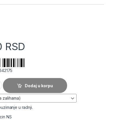
0
RSD
642175
rake 35W količina
Dodaj u korpu
uzimanje u radnji.
acin NS