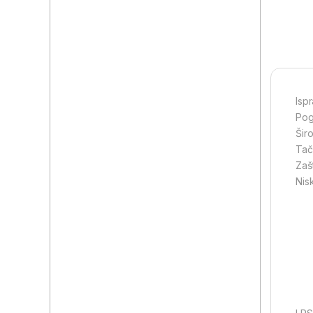
Isp
Pog
Šir
Tač
Zaš
Nis