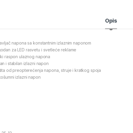
Opis
ravljač napona sa konstantnim izlaznim naponom
odan za LED rasvetu i svetleće reklame
oki raspon ulaznog napona
an i stabilan izlazni napon
tita od preopterećenja napona, struje i kratkog spoja
košumni izlazni napon