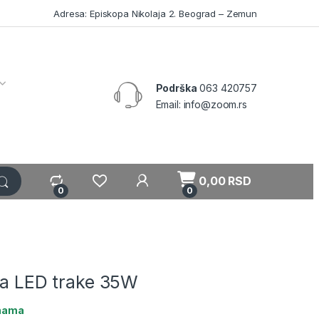
Adresa: Episkopa Nikolaja 2. Beograd – Zemun
Podrška
063 420757
Email: info@zoom.rs
My Account
0,00
RSD
0
0
za LED trake 35W
ihama