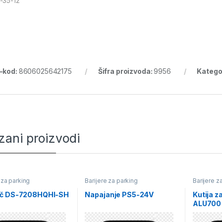
-35-12
-kod:
8606025642175
Šifra proizvoda:
9956
Katego
zani proizvodi
 za parking
Barijere za parking
Barijere z
č DS-7208HQHI-SH
Napajanje PS5-24V
Kutija z
ALU700