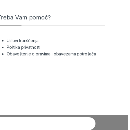
Treba Vam pomoć?
Uslovi korišćenja
Politika privatnosti
Obaveštenje o pravima i obavezama potrošača