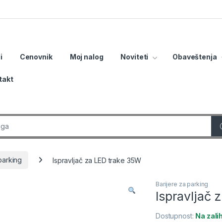
i
Cenovnik
Moj nalog
Noviteti
Obaveštenja
takt
r:
parking
Ispravljač za LED trake 35W
Barijere za parking
Ispravljač 
Dostupnost:
Na zal