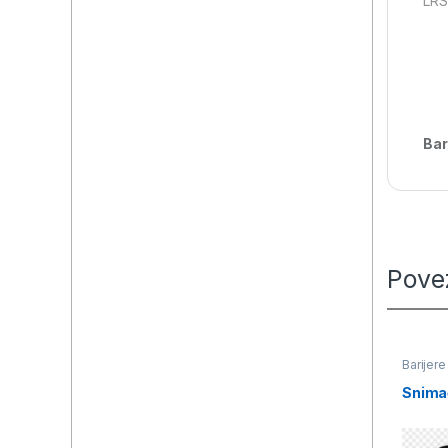
LRS
Bar
Pove
Barijere
Snima