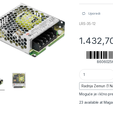
Uporedi
LRS-35-12
1.432,7
8606025
Ispravljač za LED t
Moguće je i lično pre
23 available at Mag