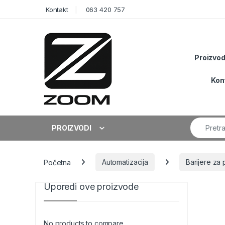
Skip to navigation
Skip to content
Kontakt
063 420 757
Proizvod
Kon
Search fo
PROIZVODI
Početna
Automatizacija
Barijere za 
Uporedi ove proizvode
No products to compare