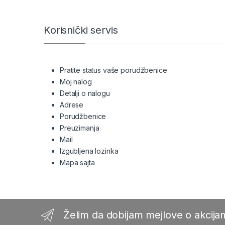
Korisnički servis
Pratite status vaše porudžbenice
Moj nalog
Detalji o nalogu
Adrese
Porudžbenice
Preuzimanja
Mail
Izgubljena lozinka
Mapa sajta
Želim da dobijam mejlove o akcijam