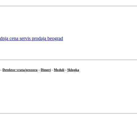
-
Detektor vrata/prozora
-
Dimeri
-
Moduli
-
Sklopka