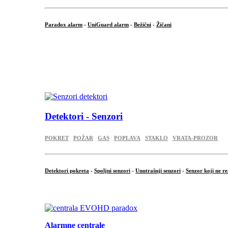
Paradox alarm
-
UniGuard alarm
-
Bežični
-
Žičani
...
...
.
Detektori - Senzori
POKRET
POŽAR
GAS
POPLAVA
STAKLO
VRATA-PROZOR
Detektori pokreta
-
Spoljni senzori
-
Unutrašnji senzori
-
Senzor koji ne re
.
Alarmne centrale