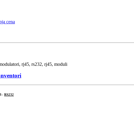
onventori
B -
RS232