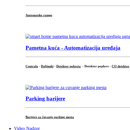
Automatske rampe
...
Pametna kuća - Automatizacija uređaja
Centrala
-
Daljinski
-
Detektor pokreta
- Detektor poplave -
CO detektor
...
Parking barijere
Barijere za čuvanje parking mesta
Video Nadzor