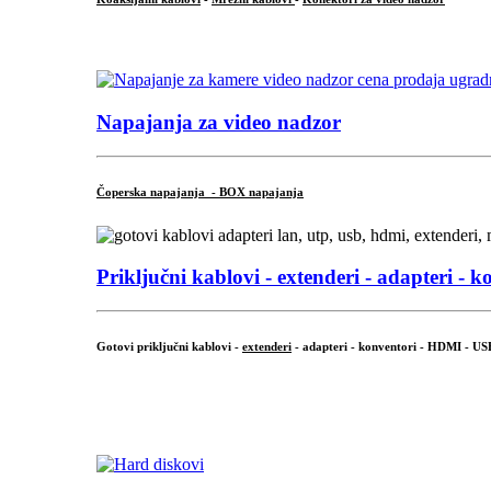
...
Napajanja za video nadzor
Čoperska napajanja - BOX napajanja
Priključni
kablovi - extenderi - adapteri - k
Gotovi priključni kablovi -
extenderi
- adapteri - konventori - HDMI - US
...
.