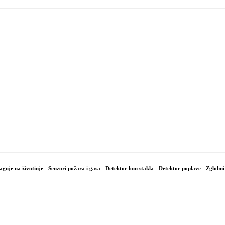
aguje na životinje
-
Senzori požara i gasa
-
Detektor lom stakla
-
Detektor poplave
-
Zglobni