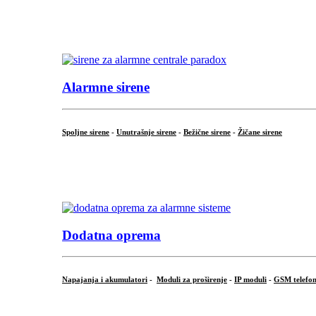
...
.
Alarmne sirene
Spoljne sirene
-
Unutrašnje sirene
-
Bežične sirene
-
Žičane sirene
...
.
Dodatna oprema
Napajanja i akumulatori
-
Moduli za proširenje
-
IP moduli
-
GSM telefon
...