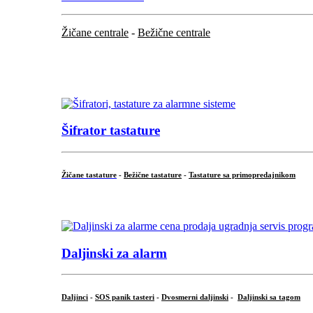
Žičane centrale
-
Bežične centrale
...
...
Šifrator tastature
Žičane tastature
-
Bežične tastature
-
Tastature sa primopredajnikom
...
Daljinski za alarm
Daljinci
-
SOS panik tasteri
-
Dvosmerni daljinski
-
Daljinski sa tagom