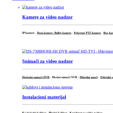
Kamere za video nadzor
IP kamere -
Dom kamere -
Bullet kamere
-
Pokretne PTZ kamere
-
Box ka
.
Snimači za video nadzor
Digitalni snimači DVR
- Mrežni snimači NVR -
Hibridni sniači
-
Tribridni 
Instalacioni materijal
Koaksijalni kablovi
-
Mrežni kablovi
-
Konektori za video nadzor