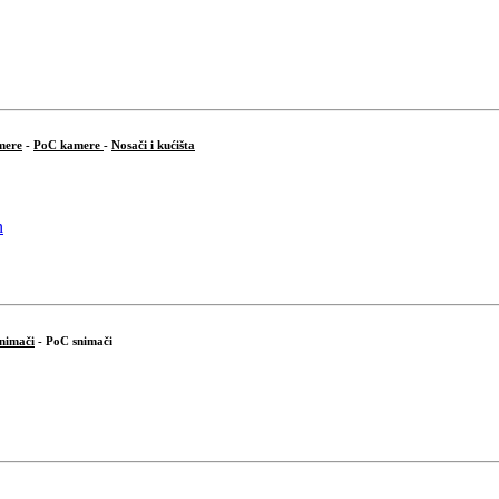
mere
-
PoC kamere
-
Nosači i kućišta
snimači
- PoC snimači