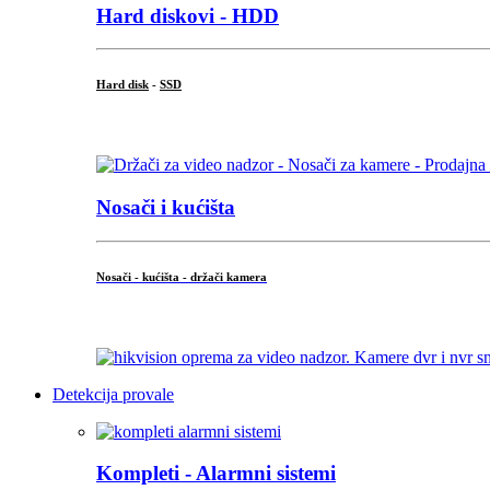
Hard diskovi - HDD
Hard disk
-
SSD
...
Nosači i kućišta
Nosači - kućišta - držači kamera
...
Detekcija provale
Kompleti - Alarmni sistemi