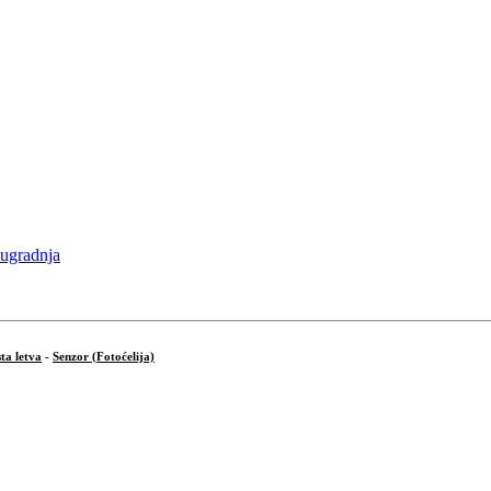
ta letva
-
Senzor (Fotoćelija)