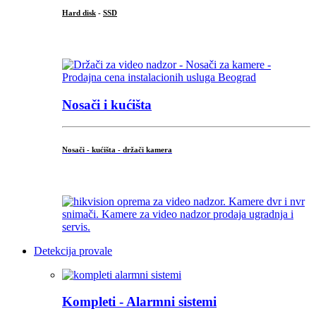
Hard disk
-
SSD
...
Nosači i kućišta
Nosači - kućišta - držači kamera
...
Detekcija provale
Kompleti - Alarmni sistemi