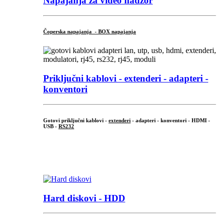
Napajanja za video nadzor
Čoperska napajanja - BOX napajanja
Priključni
kablovi - extenderi - adapteri -
konventori
Gotovi priključni kablovi -
extenderi
- adapteri - konventori - HDMI -
USB -
RS232
...
.
Hard diskovi - HDD