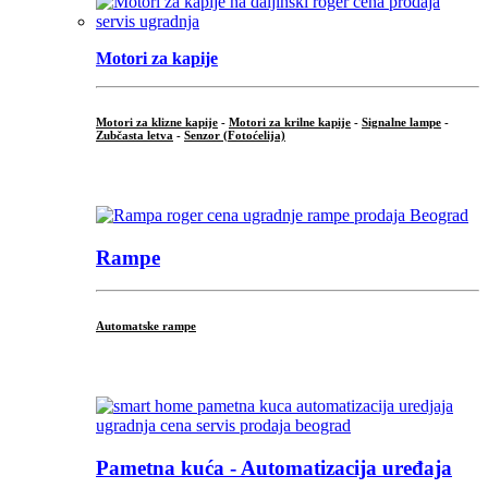
Motori za kapije
Motori za klizne kapije
-
Motori za krilne kapije
-
Signalne lampe
-
Zubčasta letva
-
Senzor (Fotoćelija)
...
Rampe
Automatske rampe
...
Pametna kuća - Automatizacija uređaja