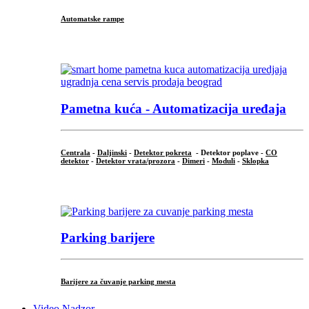
Automatske rampe
...
Pametna kuća - Automatizacija uređaja
Centrala
-
Daljinski
-
Detektor pokreta
- Detektor poplave -
CO
detektor
-
Detektor vrata/prozora
-
Dimeri
-
Moduli
-
Sklopka
...
Parking barijere
Barijere za čuvanje parking mesta
Video Nadzor