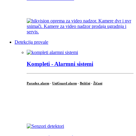
...
Detekcija provale
Kompleti - Alarmni sistemi
Paradox alarm
-
UniGuard alarm
-
Bežični
-
Žičani
...
...
.