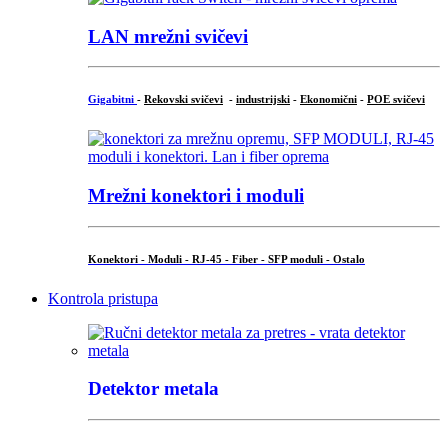
LAN mrežni svičevi
Gigabitni
-
Rekovski svičevi
-
industrijski
-
Ekonomični
-
POE svičevi
Mrežni konektori i moduli
Konektori - Moduli - RJ-45 - Fiber - SFP moduli - Ostalo
Kontrola pristupa
Detektor metala