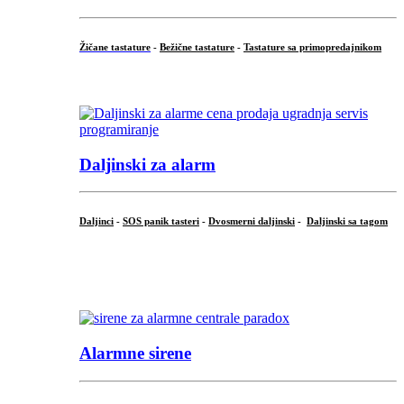
Žičane tastature
-
Bežične tastature
-
Tastature sa primopredajnikom
...
Daljinski za alarm
Daljinci
-
SOS panik tasteri
-
Dvosmerni daljinski
-
Daljinski sa tagom
...
.
Alarmne sirene