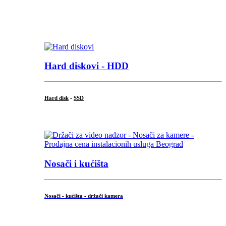
...
.
Hard diskovi - HDD
Hard disk
-
SSD
...
Nosači i kućišta
Nosači - kućišta - držači kamera
...