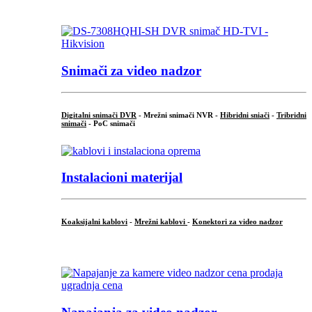
.
Snimači za video nadzor
Digitalni snimači DVR
- Mrežni snimači NVR -
Hibridni sniači
-
Tribridni
snimači
- PoC snimači
Instalacioni materijal
Koaksijalni kablovi
-
Mrežni kablovi
-
Konektori za video nadzor
...