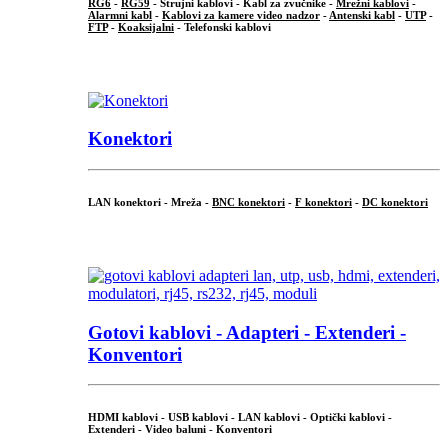
RG6
-
RG59
- Strujni kablovi - Kabl za zvučnike -
Mrežni kablovi
-
Alarmni kabl
-
Kablovi za kamere video nadzor
-
Antenski kabl
-
UTP
-
FTP
-
Koaksijalni
- Telefonski kablovi
...
Konektori
LAN konektori - Mreža -
BNC konektori
-
F konektori
-
DC konektori
...
Gotovi kablovi - Adapteri - Extenderi -
Konventori
HDMI kablovi - USB kablovi - LAN kablovi - Optički kablovi -
Extenderi - Video baluni - Konventori