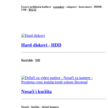
Gotovi priključni kablovi -
extenderi
- adapteri - konventori - HDMI -
USB -
RS232
...
.
Hard diskovi - HDD
Hard disk
-
SSD
...
Nosači i kućišta
Nosači - kućišta - držači kamera