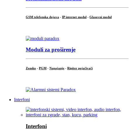
GSM telefonska dojava
-
IP internet modul
-
Glasovni modul
...
Moduli za proširenje
Zonsko
-
PGM
-
Napajanje
-
Ripiter pojačivači
...
Interfoni
Interfoni