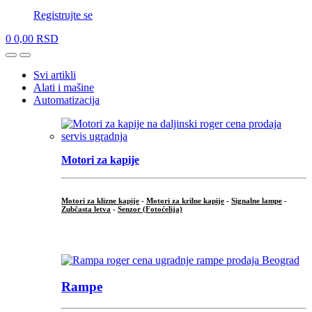
Registrujte se
0
0,00
RSD
Open
Close
Svi artikli
Alati i mašine
Automatizacija
Motori za kapije
Motori za klizne kapije
-
Motori za krilne kapije
-
Signalne lampe
-
Zubčasta letva
-
Senzor (Fotoćelija)
...
Rampe