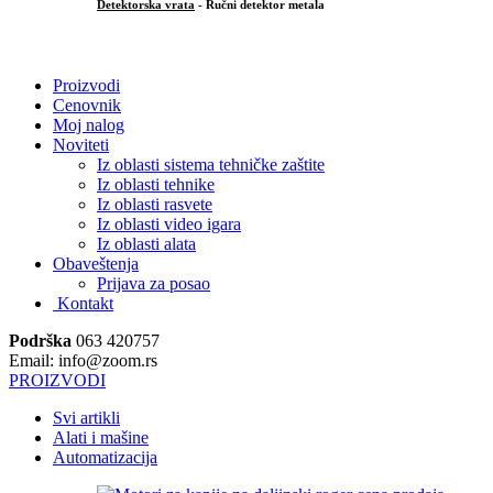
Detektorska vrata
- Ručni detektor metala
.
Proizvodi
Cenovnik
Moj nalog
Noviteti
Iz oblasti sistema tehničke zaštite
Iz oblasti tehnike
Iz oblasti rasvete
Iz oblasti video igara
Iz oblasti alata
Obaveštenja
Prijava za posao
Kontakt
Podrška
063 420757
Email: info@zoom.rs
PROIZVODI
Svi artikli
Alati i mašine
Automatizacija