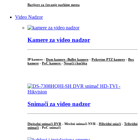
Barijere za čuvanje parking mesta
Video Nadzor
Kamere za video nadzor
IP kamere -
Dom kamere -
Bullet kamere
-
Pokretne PTZ kamere
-
Box
kamere
-
PoC kamere
-
Nosači i kućišta
.
Snimači za video nadzor
Digitalni snimači DVR
- Mrežni snimači NVR -
Hibridni sniači
-
Tribridni
snimači
- PoC snimači