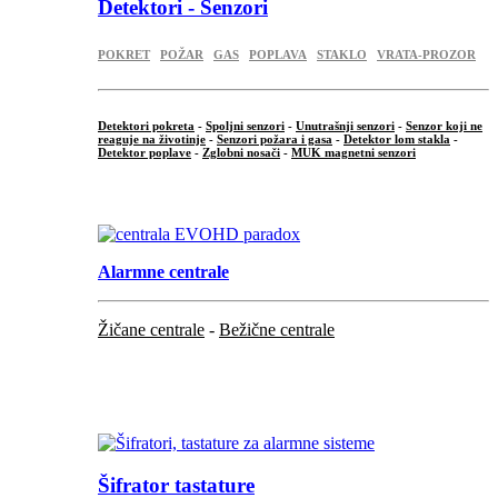
Detektori - Senzori
POKRET
POŽAR
GAS
POPLAVA
STAKLO
VRATA-PROZOR
Detektori pokreta
-
Spoljni senzori
-
Unutrašnji senzori
-
Senzor koji ne
reaguje na životinje
-
Senzori požara i gasa
-
Detektor lom stakla
-
Detektor poplave
-
Zglobni nosači
-
MUK magnetni senzori
.
Alarmne centrale
Žičane centrale
-
Bežične centrale
...
...
Šifrator tastature