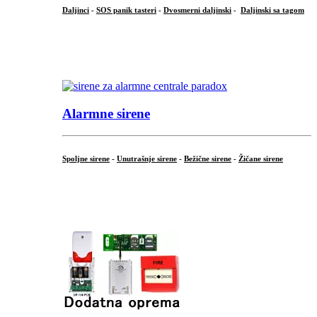
Daljinci
-
SOS panik tasteri
-
Dvosmerni daljinski
-
Daljinski sa tagom
...
.
Alarmne sirene
Spoljne sirene
-
Unutrašnje sirene
-
Bežične sirene
-
Žičane sirene
...
.