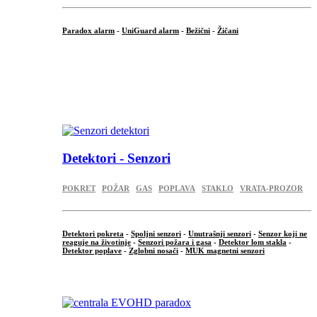
Paradox alarm
-
UniGuard alarm
-
Bežični
-
Žičani
...
...
.
Detektori - Senzori
POKRET
POŽAR
GAS
POPLAVA
STAKLO
VRATA-PROZOR
Detektori pokreta
-
Spoljni senzori
-
Unutrašnji senzori
-
Senzor koji ne
reaguje na životinje
-
Senzori požara i gasa
-
Detektor lom stakla
-
Detektor poplave
-
Zglobni nosači
-
MUK magnetni senzori
.