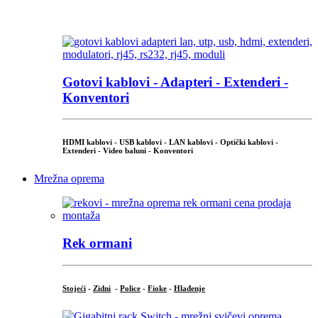
...
Gotovi kablovi - Adapteri - Extenderi -
Konventori
HDMI kablovi - USB kablovi - LAN kablovi - Optički kablovi -
Extenderi - Video baluni - Konventori
Mrežna oprema
Rek ormani
Stojeći
-
Zidni
-
Police
-
Fioke
-
Hlađenje