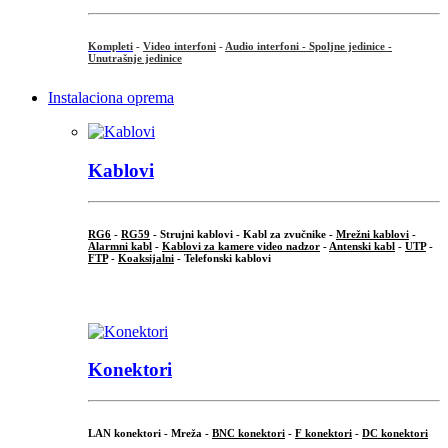
Kompleti
-
Video interfoni
-
Audio interfoni - Spoljne jedinice -
Unutrašnje jedinice
Instalaciona oprema
Kablovi
RG6
-
RG59
- Strujni kablovi - Kabl za zvučnike -
Mrežni kablovi
-
Alarmni kabl
-
Kablovi za kamere video nadzor
-
Antenski kabl
-
UTP
-
FTP
-
Koaksijalni
- Telefonski kablovi
...
Konektori
LAN konektori - Mreža -
BNC konektori
-
F konektori
-
DC konektori