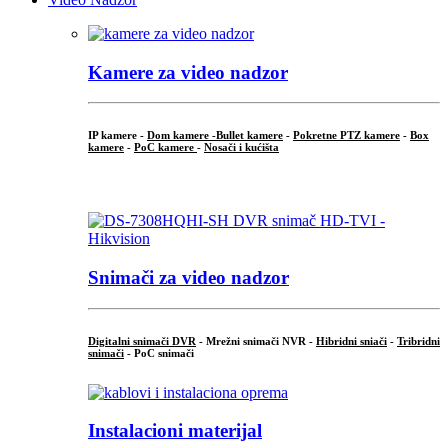
Kamere za video nadzor
IP kamere -
Dom kamere -
Bullet kamere
-
Pokretne PTZ kamere
-
Box
kamere
-
PoC kamere
-
Nosači i kućišta
.
Snimači za video nadzor
Digitalni snimači DVR
- Mrežni snimači NVR -
Hibridni sniači
-
Tribridni
snimači
- PoC snimači
Instalacioni materijal