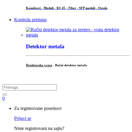
Konektori - Moduli - RJ-45 - Fiber - SFP moduli - Ostalo
Kontrola pristupa
Detektor metala
Detektorska vrata
- Ručni detektor metala
.
Search
for:
0
My
Za registrovane posetioce
Account
Prijavi se
Niste registrovani na sajtu?