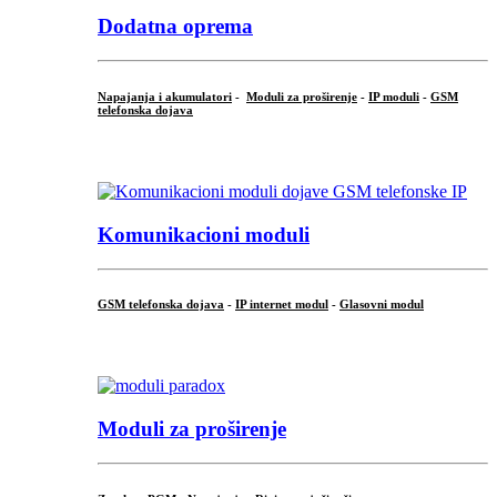
Dodatna oprema
Napajanja i akumulatori
-
Moduli za proširenje
-
IP moduli
-
GSM
telefonska dojava
...
Komunikacioni moduli
GSM telefonska dojava
-
IP internet modul
-
Glasovni modul
...
Moduli za proširenje