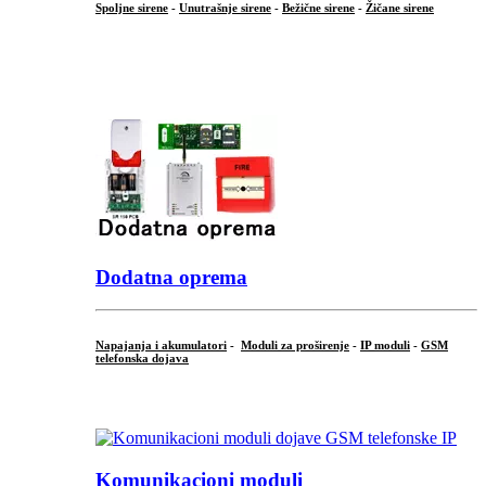
Spoljne sirene
-
Unutrašnje sirene
-
Bežične sirene
-
Žičane sirene
...
.
Dodatna oprema
Napajanja i akumulatori
-
Moduli za proširenje
-
IP moduli
-
GSM
telefonska dojava
...
Komunikacioni moduli