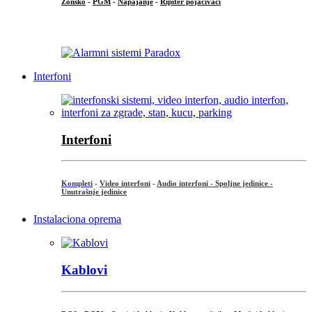
Zonsko
-
PGM
-
Napajanje
-
Ripiter pojačivači
...
Interfoni
Interfoni
Kompleti
-
Video interfoni
-
Audio interfoni - Spoljne jedinice -
Unutrašnje jedinice
Instalaciona oprema
Kablovi