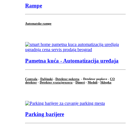
Rampe
Automatske rampe
...
Pametna kuća - Automatizacija uređaja
Centrala
-
Daljinski
-
Detektor pokreta
- Detektor poplave -
CO
detektor
-
Detektor vrata/prozora
-
Dimeri
-
Moduli
-
Sklopka
...
Parking barijere