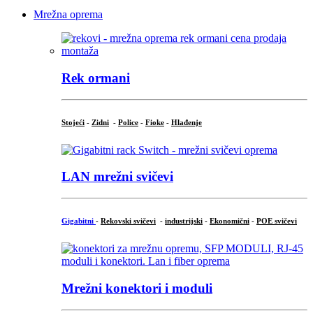
Mrežna oprema
Rek ormani
Stojeći
-
Zidni
-
Police
-
Fioke
-
Hlađenje
LAN mrežni svičevi
Gigabitni
-
Rekovski svičevi
-
industrijski
-
Ekonomični
-
POE svičevi
Mrežni konektori i moduli