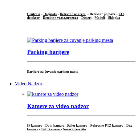
Centrala
-
Daljinski
-
Detektor pokreta
- Detektor poplave -
CO
detektor
-
Detektor vrata/prozora
-
Dimeri
-
Moduli
-
Sklopka
...
Parking barijere
Barijere za čuvanje parking mesta
Video Nadzor
Kamere za video nadzor
IP kamere -
Dom kamere -
Bullet kamere
-
Pokretne PTZ kamere
-
Box
kamere
-
PoC kamere
-
Nosači i kućišta