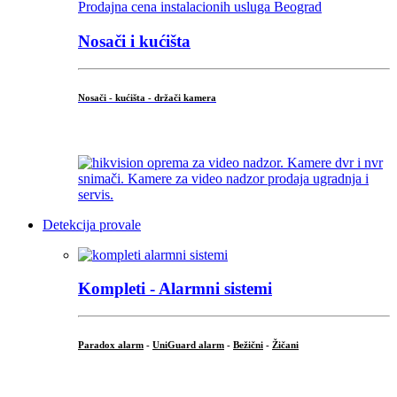
Nosači i kućišta
Nosači - kućišta - držači kamera
...
Detekcija provale
Kompleti - Alarmni sistemi
Paradox alarm
-
UniGuard alarm
-
Bežični
-
Žičani
...