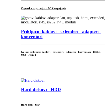
Čoperska napajanja - BOX napajanja
Priključni
kablovi - extenderi - adapteri -
konventori
Gotovi priključni kablovi -
extenderi
- adapteri - konventori - HDMI -
USB -
RS232
...
.
Hard diskovi - HDD
Hard disk
-
SSD