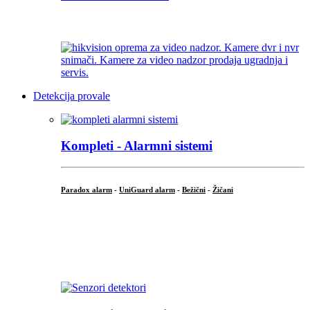
...
Detekcija provale
Kompleti - Alarmni sistemi
Paradox alarm
-
UniGuard alarm
-
Bežični
-
Žičani
...
...
.