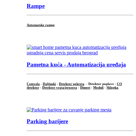
Rampe
Automatske rampe
...
Pametna kuća - Automatizacija uređaja
Centrala
-
Daljinski
-
Detektor pokreta
- Detektor poplave -
CO
detektor
-
Detektor vrata/prozora
-
Dimeri
-
Moduli
-
Sklopka
...
Parking barijere