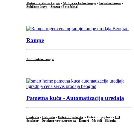
Motori za klizne kapije
-
Motori za krilne kapije
-
Signalne lampe
-
Zubčasta letva
-
Senzor (Fotoćelija)
...
Rampe
Automatske rampe
...
Pametna kuća - Automatizacija uređaja
Centrala
-
Daljinski
-
Detektor pokreta
- Detektor poplave -
CO
detektor
-
Detektor vrata/prozora
-
Dimeri
-
Moduli
-
Sklopka
...