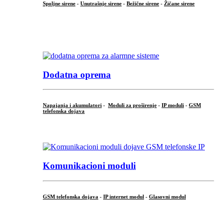
Spoljne sirene
-
Unutrašnje sirene
-
Bežične sirene
-
Žičane sirene
...
.
Dodatna oprema
Napajanja i akumulatori
-
Moduli za proširenje
-
IP moduli
-
GSM
telefonska dojava
...
Komunikacioni moduli
GSM telefonska dojava
-
IP internet modul
-
Glasovni modul
...