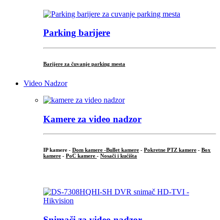
Parking barijere
Barijere za čuvanje parking mesta
Video Nadzor
Kamere za video nadzor
IP kamere -
Dom kamere -
Bullet kamere
-
Pokretne PTZ kamere
-
Box
kamere
-
PoC kamere
-
Nosači i kućišta
.
Snimači za video nadzor