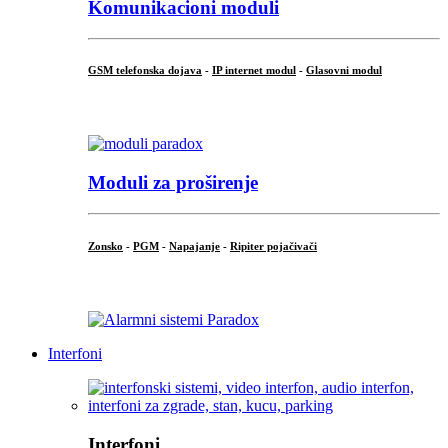
Komunikacioni moduli
GSM telefonska dojava
-
IP internet modul
-
Glasovni modul
...
Moduli za proširenje
Zonsko
-
PGM
-
Napajanje
-
Ripiter pojačivači
...
Interfoni
Interfoni