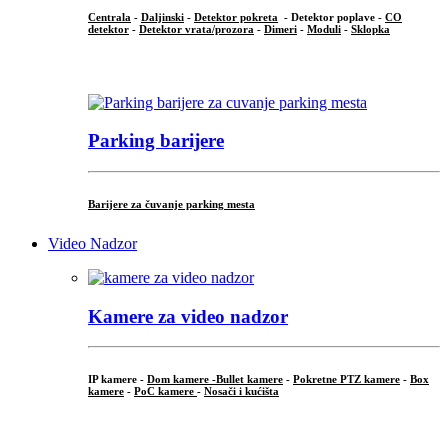
Centrala
-
Daljinski
-
Detektor pokreta
- Detektor poplave -
CO
detektor
-
Detektor vrata/prozora
-
Dimeri
-
Moduli
-
Sklopka
...
Parking barijere
Barijere za čuvanje parking mesta
Video Nadzor
Kamere za video nadzor
IP kamere -
Dom kamere -
Bullet kamere
-
Pokretne PTZ kamere
-
Box
kamere
-
PoC kamere
-
Nosači i kućišta
.