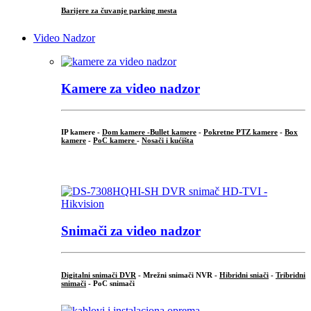
Barijere za čuvanje parking mesta
Video Nadzor
Kamere za video nadzor
IP kamere -
Dom kamere -
Bullet kamere
-
Pokretne PTZ kamere
-
Box
kamere
-
PoC kamere
-
Nosači i kućišta
.
Snimači za video nadzor
Digitalni snimači DVR
- Mrežni snimači NVR -
Hibridni sniači
-
Tribridni
snimači
- PoC snimači