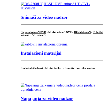
Snimači za video nadzor
Digitalni snimači DVR
- Mrežni snimači NVR -
Hibridni sniači
-
Tribridni
snimači
- PoC snimači
Instalacioni materijal
Koaksijalni kablovi
-
Mrežni kablovi
-
Konektori za video nadzor
...
Napajanja za video nadzor