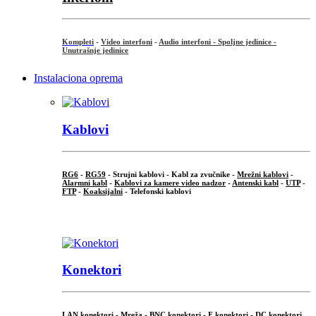
Kompleti
-
Video interfoni
-
Audio interfoni - Spoljne jedinice -
Unutrašnje jedinice
Instalaciona oprema
Kablovi
RG6
-
RG59
- Strujni kablovi - Kabl za zvučnike -
Mrežni kablovi
-
Alarmni kabl
-
Kablovi za kamere video nadzor
-
Antenski kabl
-
UTP
-
FTP
-
Koaksijalni
- Telefonski kablovi
...
Konektori
LAN konektori - Mreža -
BNC konektori
-
F konektori
-
DC konektori