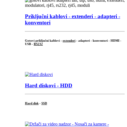
Priključni
kablovi - extenderi - adapteri -
konventori
Gotovi priključni kablovi -
extenderi
- adapteri - konventori - HDMI -
USB -
RS232
...
.
Hard diskovi - HDD
Hard disk
-
SSD
...