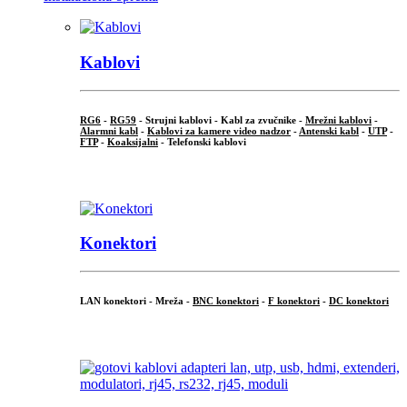
Kablovi
RG6
-
RG59
- Strujni kablovi - Kabl za zvučnike -
Mrežni kablovi
-
Alarmni kabl
-
Kablovi za kamere video nadzor
-
Antenski kabl
-
UTP
-
FTP
-
Koaksijalni
- Telefonski kablovi
...
Konektori
LAN konektori - Mreža -
BNC konektori
-
F konektori
-
DC konektori
...