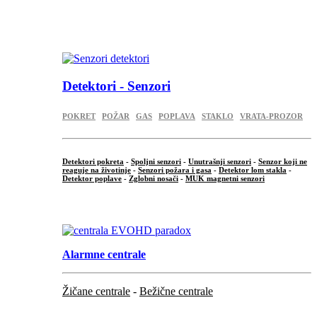
...
.
Detektori - Senzori
POKRET
POŽAR
GAS
POPLAVA
STAKLO
VRATA-PROZOR
Detektori pokreta
-
Spoljni senzori
-
Unutrašnji senzori
-
Senzor koji ne
reaguje na životinje
-
Senzori požara i gasa
-
Detektor lom stakla
-
Detektor poplave
-
Zglobni nosači
-
MUK magnetni senzori
.
Alarmne centrale
Žičane centrale
-
Bežične centrale
...