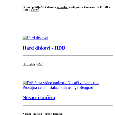
Gotovi priključni kablovi -
extenderi
- adapteri - konventori - HDMI -
USB -
RS232
...
.
Hard diskovi - HDD
Hard disk
-
SSD
...
Nosači i kućišta
Nosači - kućišta - držači kamera