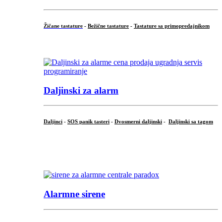
Žičane tastature
-
Bežične tastature
-
Tastature sa primopredajnikom
...
Daljinski za alarm
Daljinci
-
SOS panik tasteri
-
Dvosmerni daljinski
-
Daljinski sa tagom
...
.
Alarmne sirene