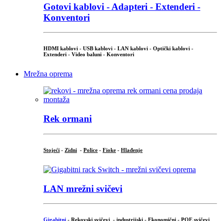
Gotovi kablovi - Adapteri - Extenderi -
Konventori
HDMI kablovi - USB kablovi - LAN kablovi - Optički kablovi -
Extenderi - Video baluni - Konventori
Mrežna oprema
Rek ormani
Stojeći
-
Zidni
-
Police
-
Fioke
-
Hlađenje
LAN mrežni svičevi
Gigabitni
-
Rekovski svičevi
-
industrijski
-
Ekonomični
-
POE svičevi