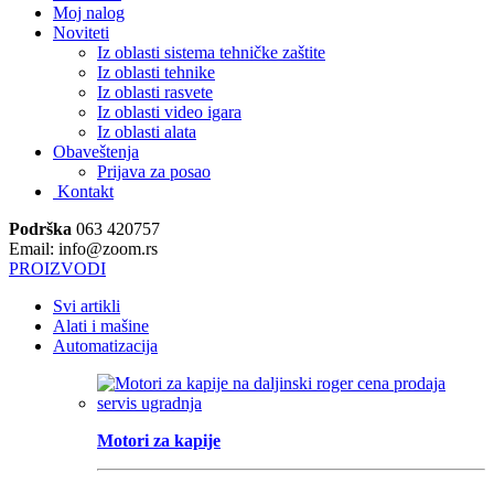
Moj nalog
Noviteti
Iz oblasti sistema tehničke zaštite
Iz oblasti tehnike
Iz oblasti rasvete
Iz oblasti video igara
Iz oblasti alata
Obaveštenja
Prijava za posao
Kontakt
Podrška
063 420757
Email: info@zoom.rs
PROIZVODI
Svi artikli
Alati i mašine
Automatizacija
Motori za kapije