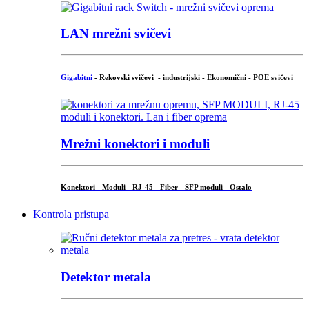
LAN mrežni svičevi
Gigabitni
-
Rekovski svičevi
-
industrijski
-
Ekonomični
-
POE svičevi
Mrežni konektori i moduli
Konektori - Moduli - RJ-45 - Fiber - SFP moduli - Ostalo
Kontrola pristupa
Detektor metala