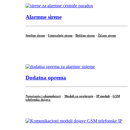
Alarmne sirene
Spoljne sirene
-
Unutrašnje sirene
-
Bežične sirene
-
Žičane sirene
...
.
Dodatna oprema
Napajanja i akumulatori
-
Moduli za proširenje
-
IP moduli
-
GSM
telefonska dojava
...