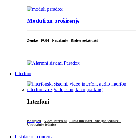
Moduli za proširenje
Zonsko
-
PGM
-
Napajanje
-
Ripiter pojačivači
...
Interfoni
Interfoni
Kompleti
-
Video interfoni
-
Audio interfoni - Spoljne jedinice -
Unutrašnje jedinice
Instalaciona oprema