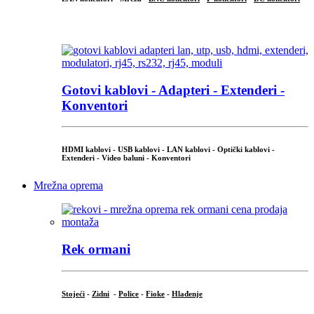
...
Gotovi kablovi - Adapteri - Extenderi -
Konventori
HDMI kablovi - USB kablovi - LAN kablovi - Optički kablovi -
Extenderi - Video baluni - Konventori
Mrežna oprema
Rek ormani
Stojeći
-
Zidni
-
Police
-
Fioke
-
Hlađenje