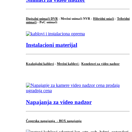
Digitalni snimači DVR
- Mrežni snimači NVR -
Hibridni sniači
-
Tribridni
snimači
- PoC snimači
Instalacioni materijal
Koaksijalni kablovi
-
Mrežni kablovi
-
Konektori za video nadzor
...
Napajanja za video nadzor
Čoperska napajanja - BOX napajanja