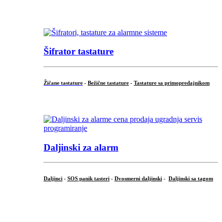
...
Šifrator tastature
Žičane tastature
-
Bežične tastature
-
Tastature sa primopredajnikom
...
Daljinski za alarm
Daljinci
-
SOS panik tasteri
-
Dvosmerni daljinski
-
Daljinski sa tagom
...
.