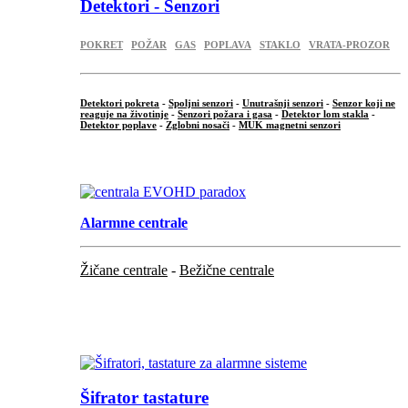
Detektori - Senzori
POKRET
POŽAR
GAS
POPLAVA
STAKLO
VRATA-PROZOR
Detektori pokreta
-
Spoljni senzori
-
Unutrašnji senzori
-
Senzor koji ne
reaguje na životinje
-
Senzori požara i gasa
-
Detektor lom stakla
-
Detektor poplave
-
Zglobni nosači
-
MUK magnetni senzori
.
Alarmne centrale
Žičane centrale
-
Bežične centrale
...
...
Šifrator tastature