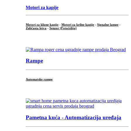
Motori za kapije
Motori za klizne kapije
-
Motori za krilne kapije
-
Signalne lampe
-
Zubčasta letva
-
Senzor (Fotoćelija)
...
Rampe
Automatske rampe
...
Pametna kuća - Automatizacija uređaja