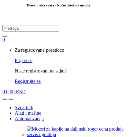
Detektorska vrata
- Ručni detektor metala
.
Search
for:
0
My
Za registrovane posetioce
Account
Prijavi se
Niste registrovani na sajtu?
Registrujte se
0
0,00
RSD
Open
Close
Svi artikli
Alati i mašine
Automatizacija