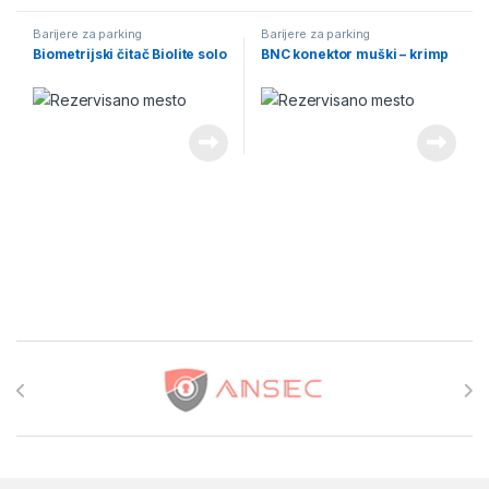
Barijere za parking
Barijere za parking
Biometrijski čitač Biolite solo
BNC konektor muški – krimp
Brands Carousel