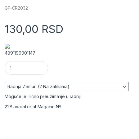
GP-CR2032
130,00
RSD
4891199001147
GP dugmasta baterija CR2032 količina
Moguće je i lično preuzimanje u radnji.
228 available at Magacin NS