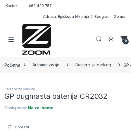
Skip to navigation
Skip to content
Kontakt
063 420 757
Adresa: Episkopa Nikolaja 2. Beograd – Zemun
Open
0
Početna
Automatizacija
Barijere za parking
GP 
Barijere za parking
GP dugmasta baterija CR2032
Dostupnost:
Na zalihama
Uporedi