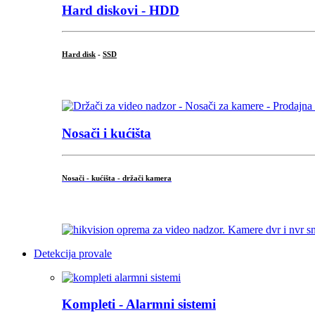
Hard diskovi - HDD
Hard disk
-
SSD
...
Nosači i kućišta
Nosači - kućišta - držači kamera
...
Detekcija provale
Kompleti - Alarmni sistemi