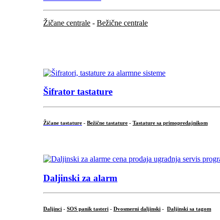
Žičane centrale
-
Bežične centrale
...
...
Šifrator tastature
Žičane tastature
-
Bežične tastature
-
Tastature sa primopredajnikom
...
Daljinski za alarm
Daljinci
-
SOS panik tasteri
-
Dvosmerni daljinski
-
Daljinski sa tagom