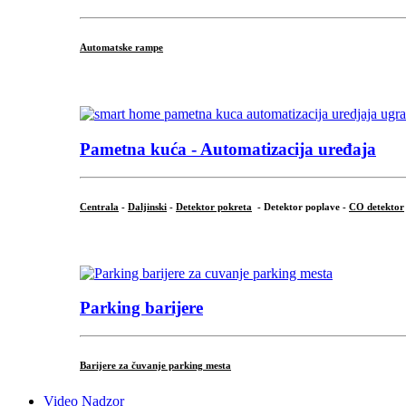
Automatske rampe
...
Pametna kuća - Automatizacija uređaja
Centrala
-
Daljinski
-
Detektor pokreta
- Detektor poplave -
CO detektor
...
Parking barijere
Barijere za čuvanje parking mesta
Video Nadzor