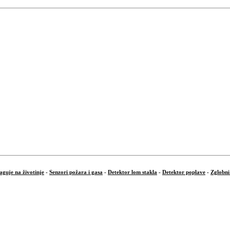
aguje na životinje
-
Senzori požara i gasa
-
Detektor lom stakla
-
Detektor poplave
-
Zglobni