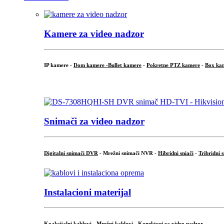
Kamere za video nadzor
IP kamere -
Dom kamere -
Bullet kamere
-
Pokretne PTZ kamere
-
Box ka
.
Snimači za video nadzor
Digitalni snimači DVR
- Mrežni snimači NVR -
Hibridni sniači
-
Tribridni 
Instalacioni materijal
Koaksijalni kablovi
-
Mrežni kablovi
-
Konektori za video nadzor