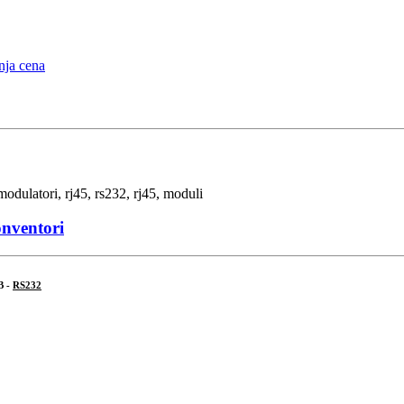
onventori
B -
RS232