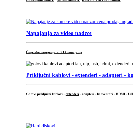
...
Napajanja za video nadzor
Čoperska napajanja - BOX napajanja
Priključni
kablovi - extenderi - adapteri - k
Gotovi priključni kablovi -
extenderi
- adapteri - konventori - HDMI - US
...
.