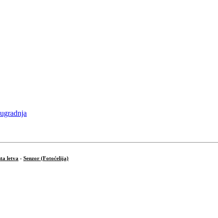
ta letva
-
Senzor (Fotoćelija)