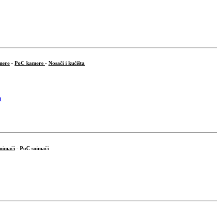
mere
-
PoC kamere
-
Nosači i kućišta
snimači
- PoC snimači