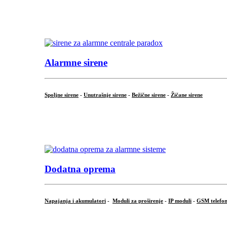
...
.
Alarmne sirene
Spoljne sirene
-
Unutrašnje sirene
-
Bežične sirene
-
Žičane sirene
...
.
Dodatna oprema
Napajanja i akumulatori
-
Moduli za proširenje
-
IP moduli
-
GSM telefon
...