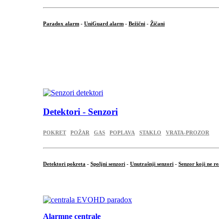
Paradox alarm
-
UniGuard alarm
-
Bežični
-
Žičani
...
...
.
Detektori - Senzori
POKRET
POŽAR
GAS
POPLAVA
STAKLO
VRATA-PROZOR
Detektori pokreta
-
Spoljni senzori
-
Unutrašnji senzori
-
Senzor koji ne re
.
Alarmne centrale