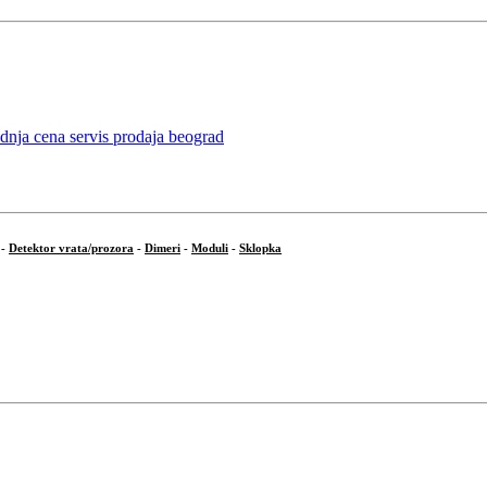
-
Detektor vrata/prozora
-
Dimeri
-
Moduli
-
Sklopka