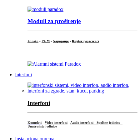
Moduli za proširenje
Zonsko
-
PGM
-
Napajanje
-
Ripiter pojačivači
...
Interfoni
Interfoni
Kompleti
-
Video interfoni
-
Audio interfoni - Spoljne jedinice -
Unutrašnje jedinice
Instalaciona oprema