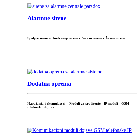
Alarmne sirene
Spoljne sirene
-
Unutrašnje sirene
-
Bežične sirene
-
Žičane sirene
...
.
Dodatna oprema
Napajanja i akumulatori
-
Moduli za proširenje
-
IP moduli
-
GSM
telefonska dojava
...