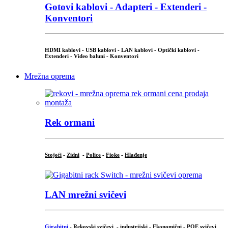
Gotovi kablovi - Adapteri - Extenderi -
Konventori
HDMI kablovi - USB kablovi - LAN kablovi - Optički kablovi -
Extenderi - Video baluni - Konventori
Mrežna oprema
Rek ormani
Stojeći
-
Zidni
-
Police
-
Fioke
-
Hlađenje
LAN mrežni svičevi
Gigabitni
-
Rekovski svičevi
-
industrijski
-
Ekonomični
-
POE svičevi