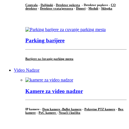
Centrala
-
Daljinski
-
Detektor pokreta
- Detektor poplave -
CO
detektor
-
Detektor vrata/prozora
-
Dimeri
-
Moduli
-
Sklopka
...
Parking barijere
Barijere za čuvanje parking mesta
Video Nadzor
Kamere za video nadzor
IP kamere -
Dom kamere -
Bullet kamere
-
Pokretne PTZ kamere
-
Box
kamere
-
PoC kamere
-
Nosači i kućišta
.