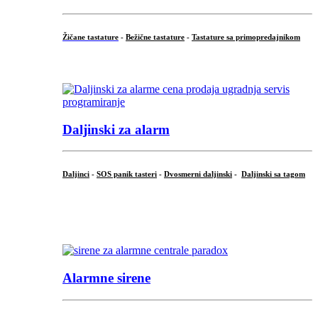
Žičane tastature
-
Bežične tastature
-
Tastature sa primopredajnikom
...
Daljinski za alarm
Daljinci
-
SOS panik tasteri
-
Dvosmerni daljinski
-
Daljinski sa tagom
...
.
Alarmne sirene