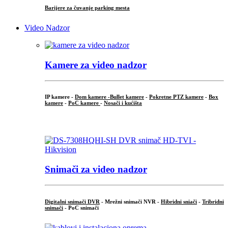
Barijere za čuvanje parking mesta
Video Nadzor
Kamere za video nadzor
IP kamere -
Dom kamere -
Bullet kamere
-
Pokretne PTZ kamere
-
Box
kamere
-
PoC kamere
-
Nosači i kućišta
.
Snimači za video nadzor
Digitalni snimači DVR
- Mrežni snimači NVR -
Hibridni sniači
-
Tribridni
snimači
- PoC snimači