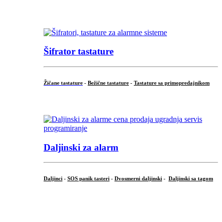
...
Šifrator tastature
Žičane tastature
-
Bežične tastature
-
Tastature sa primopredajnikom
...
Daljinski za alarm
Daljinci
-
SOS panik tasteri
-
Dvosmerni daljinski
-
Daljinski sa tagom
...
.