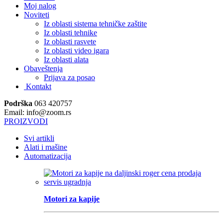
Moj nalog
Noviteti
Iz oblasti sistema tehničke zaštite
Iz oblasti tehnike
Iz oblasti rasvete
Iz oblasti video igara
Iz oblasti alata
Obaveštenja
Prijava za posao
Kontakt
Podrška
063 420757
Email: info@zoom.rs
PROIZVODI
Svi artikli
Alati i mašine
Automatizacija
Motori za kapije