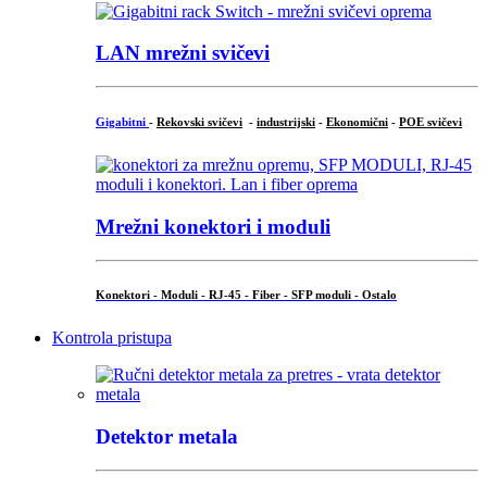
LAN mrežni svičevi
Gigabitni
-
Rekovski svičevi
-
industrijski
-
Ekonomični
-
POE svičevi
Mrežni konektori i moduli
Konektori - Moduli - RJ-45 - Fiber - SFP moduli - Ostalo
Kontrola pristupa
Detektor metala