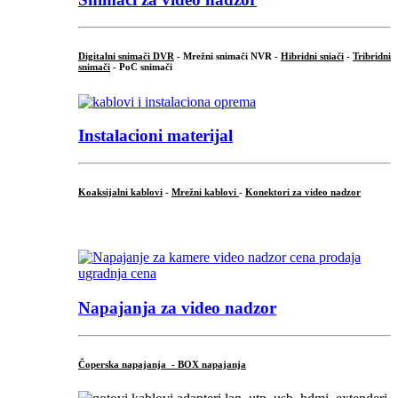
Digitalni snimači DVR
- Mrežni snimači NVR -
Hibridni sniači
-
Tribridni
snimači
- PoC snimači
Instalacioni materijal
Koaksijalni kablovi
-
Mrežni kablovi
-
Konektori za video nadzor
...
Napajanja za video nadzor
Čoperska napajanja - BOX napajanja