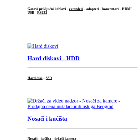
Gotovi priključni kablovi -
extenderi
- adapteri - konventori - HDMI -
USB -
RS232
...
.
Hard diskovi - HDD
Hard disk
-
SSD
...
Nosači i kućišta
Nosači - kućišta - držači kamera