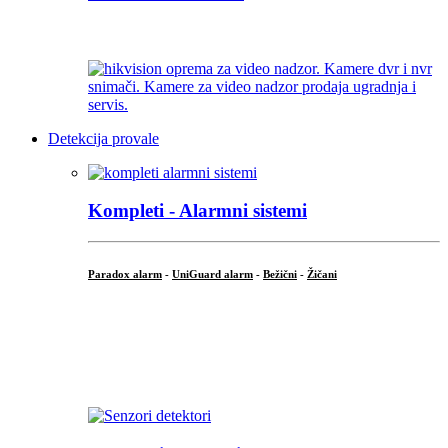
...
Detekcija provale
Kompleti - Alarmni sistemi
Paradox alarm
-
UniGuard alarm
-
Bežični
-
Žičani
...
...
.