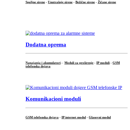
Spoljne sirene
-
Unutrašnje sirene
-
Bežične sirene
-
Žičane sirene
...
.
Dodatna oprema
Napajanja i akumulatori
-
Moduli za proširenje
-
IP moduli
-
GSM
telefonska dojava
...
Komunikacioni moduli
GSM telefonska dojava
-
IP internet modul
-
Glasovni modul
...