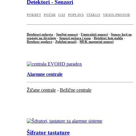
Detektori - Senzori
POKRET
POŽAR
GAS
POPLAVA
STAKLO
VRATA-PROZOR
Detektori pokreta
-
Spoljni senzori
-
Unutrašnji senzori
-
Senzor koji ne
reaguje na životinje
-
Senzori požara i gasa
-
Detektor lom stakla
-
Detektor poplave
-
Zglobni nosači
-
MUK magnetni senzori
.
Alarmne centrale
Žičane centrale
-
Bežične centrale
...
...
Šifrator tastature