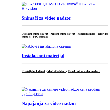
Snimači za video nadzor
Digitalni snimači DVR
- Mrežni snimači NVR -
Hibridni sniači
-
Tribridni
snimači
- PoC snimači
Instalacioni materijal
Koaksijalni kablovi
-
Mrežni kablovi
-
Konektori za video nadzor
...
Napajanja za video nadzor