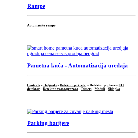
Rampe
Automatske rampe
...
Pametna kuća - Automatizacija uređaja
Centrala
-
Daljinski
-
Detektor pokreta
- Detektor poplave -
CO
detektor
-
Detektor vrata/prozora
-
Dimeri
-
Moduli
-
Sklopka
...
Parking barijere