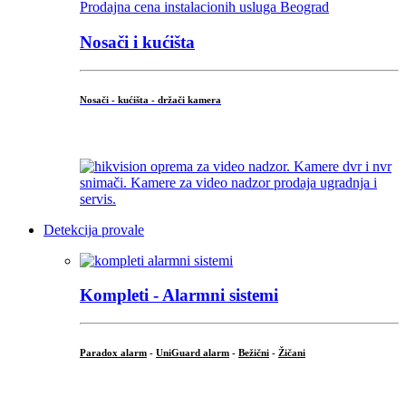
Nosači i kućišta
Nosači - kućišta - držači kamera
...
Detekcija provale
Kompleti - Alarmni sistemi
Paradox alarm
-
UniGuard alarm
-
Bežični
-
Žičani
...