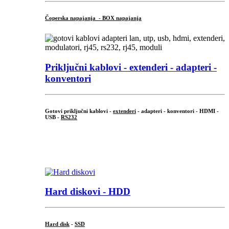
Čoperska napajanja - BOX napajanja
Priključni
kablovi - extenderi - adapteri -
konventori
Gotovi priključni kablovi -
extenderi
- adapteri - konventori - HDMI -
USB -
RS232
...
.
Hard diskovi - HDD
Hard disk
-
SSD