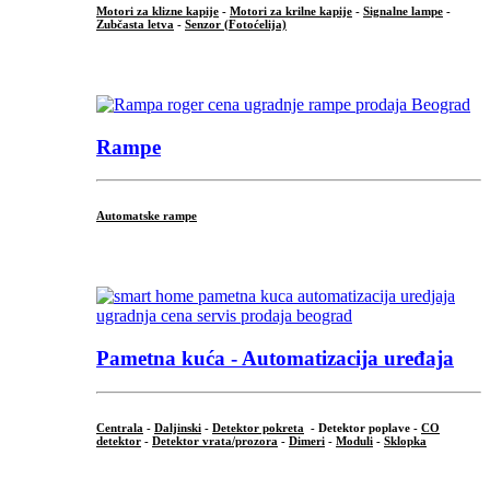
Motori za klizne kapije
-
Motori za krilne kapije
-
Signalne lampe
-
Zubčasta letva
-
Senzor (Fotoćelija)
...
Rampe
Automatske rampe
...
Pametna kuća - Automatizacija uređaja
Centrala
-
Daljinski
-
Detektor pokreta
- Detektor poplave -
CO
detektor
-
Detektor vrata/prozora
-
Dimeri
-
Moduli
-
Sklopka
...