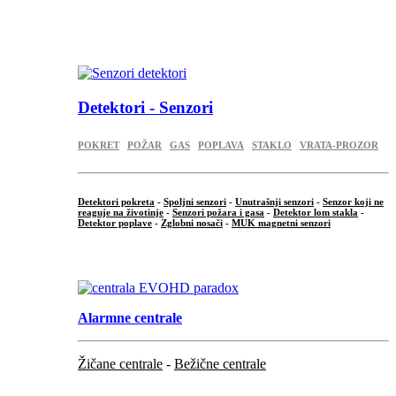
...
.
Detektori - Senzori
POKRET
POŽAR
GAS
POPLAVA
STAKLO
VRATA-PROZOR
Detektori pokreta
-
Spoljni senzori
-
Unutrašnji senzori
-
Senzor koji ne
reaguje na životinje
-
Senzori požara i gasa
-
Detektor lom stakla
-
Detektor poplave
-
Zglobni nosači
-
MUK magnetni senzori
.
Alarmne centrale
Žičane centrale
-
Bežične centrale
...