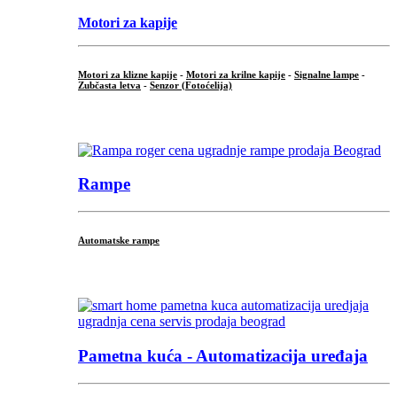
Motori za kapije
Motori za klizne kapije
-
Motori za krilne kapije
-
Signalne lampe
-
Zubčasta letva
-
Senzor (Fotoćelija)
...
Rampe
Automatske rampe
...
Pametna kuća - Automatizacija uređaja