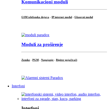
Komunikacioni moduli
GSM telefonska dojava
-
IP internet modul
-
Glasovni modul
...
Moduli za proširenje
Zonsko
-
PGM
-
Napajanje
-
Ripiter pojačivači
...
Interfoni
Interfoni