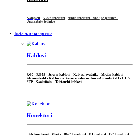
Kompleti
-
Video interfoni
-
Audio interfoni - Spoljne jedinice -
Unutrašnje jedinice
Instalaciona oprema
Kablovi
RG6
-
RG59
- Strujni kablovi - Kabl za zvučnike -
Mrežni kablovi
-
Alarmni kabl
-
Kablovi za kamere video nadzor
-
Antenski kabl
-
UTP
-
FTP
-
Koaksijalni
- Telefonski kablovi
...
Konektori
LAN konektori - Mreža -
BNC konektori
-
F konektori
-
DC konektori