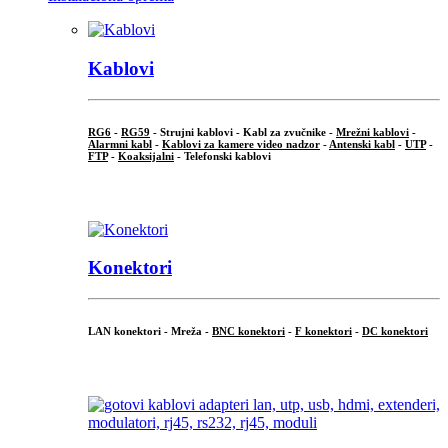
Kablovi
RG6
-
RG59
- Strujni kablovi - Kabl za zvučnike -
Mrežni kablovi
-
Alarmni kabl
-
Kablovi za kamere video nadzor
-
Antenski kabl
-
UTP
-
FTP
-
Koaksijalni
- Telefonski kablovi
...
Konektori
LAN konektori - Mreža -
BNC konektori
-
F konektori
-
DC konektori
...