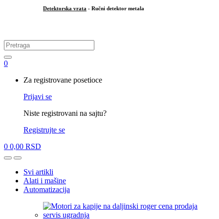
Detektorska vrata
- Ručni detektor metala
.
Search
for:
0
My
Za registrovane posetioce
Account
Prijavi se
Niste registrovani na sajtu?
Registrujte se
0
0,00
RSD
Open
Close
Svi artikli
Alati i mašine
Automatizacija