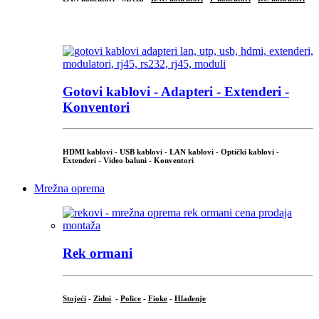
...
Gotovi kablovi - Adapteri - Extenderi -
Konventori
HDMI kablovi - USB kablovi - LAN kablovi - Optički kablovi -
Extenderi - Video baluni - Konventori
Mrežna oprema
Rek ormani
Stojeći
-
Zidni
-
Police
-
Fioke
-
Hlađenje