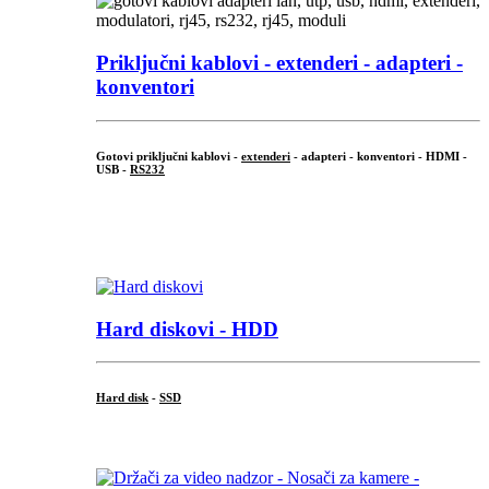
Priključni
kablovi - extenderi - adapteri -
konventori
Gotovi priključni kablovi -
extenderi
- adapteri - konventori - HDMI -
USB -
RS232
...
.
Hard diskovi - HDD
Hard disk
-
SSD
...