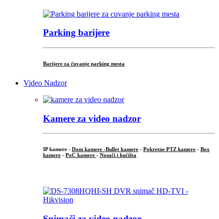
Parking barijere
Barijere za čuvanje parking mesta
Video Nadzor
Kamere za video nadzor
IP kamere -
Dom kamere -
Bullet kamere
-
Pokretne PTZ kamere
-
Box
kamere
-
PoC kamere
-
Nosači i kućišta
.
Snimači za video nadzor