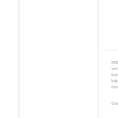
R
YO
seč
kom
kak
čet
Ovaj