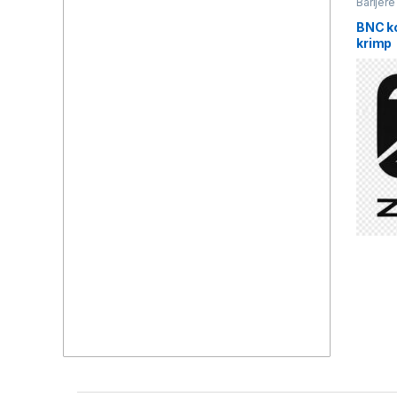
Barijere
BNC ko
krimp