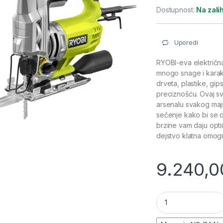
Dostupnost:
Na zal
Uporedi
RYOBI-eva električn
mnogo snage i karakt
drveta, plastike, gip
preciznošću. Ovaj 
arsenalu svakog majst
sečenje kako bi se o
brzine vam daju opti
dejstvo klatna omogu
9.240,0
Električna ubodna 