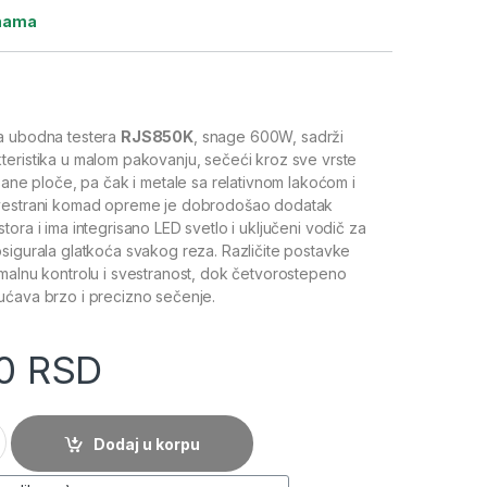
ihama
a ubodna testera
RJS850K
, snage 600W, sadrži
eristika u malom pakovanju, sečeći kroz sve vrste
sane ploče, pa čak i metale sa relativnom lakoćom i
svestrani komad opreme je dobrodošao dodatak
ora i ima integrisano LED svetlo i uključeni vodič za
sigurala glatkoća svakog reza. Različite postavke
malnu kontrolu i svestranost, dok četvorostepeno
ćava brzo i precizno sečenje.
0
RSD
testera 600W - RYOBI RJS850K količina
Dodaj u korpu