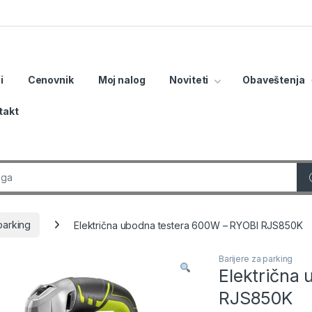
i
Cenovnik
Moj nalog
Noviteti
Obaveštenja
takt
r:
parking
Električna ubodna testera 600W – RYOBI RJS850K
Barijere za parking
Električna
RJS850K