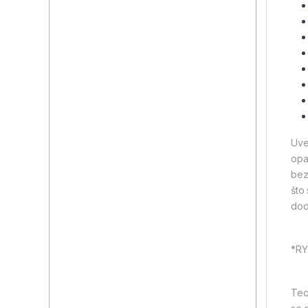
Uve
opa
bez
što
dod
*RY
Tech