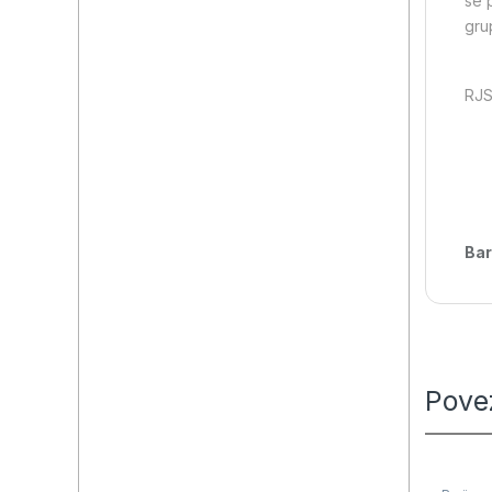
se 
gru
RJ
Bar
Pove