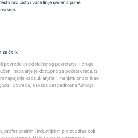
to bilo čisto i vaše linije sečenja jasne.
ovršine.
 za čelik.
ili povrede usled slučajnog pokretanja ili druge
ljučen i napajanje je dostupno za početak rada. Iz
ra napajanja kada uklanjate ili menjate pribor (kao
ezgoda i povreda, a svaka bezbednosna funkcija
m, profesionalnim i industrijskim proizvodima koji