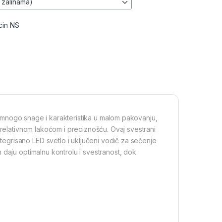
cin NS
mnogo snage i karakteristika u malom pakovanju,
relativnom lakoćom i preciznošću. Ovaj svestrani
grisano LED svetlo i uključeni vodič za sečenje
 daju optimalnu kontrolu i svestranost, dok