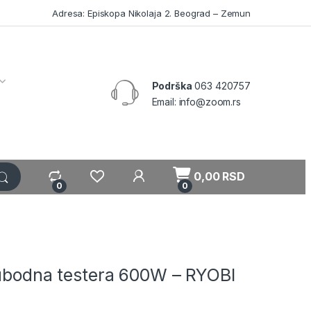
Adresa: Episkopa Nikolaja 2. Beograd – Zemun
Podrška
063 420757
Email: info@zoom.rs
My Account
0,00
RSD
0
0
 ubodna testera 600W – RYOBI