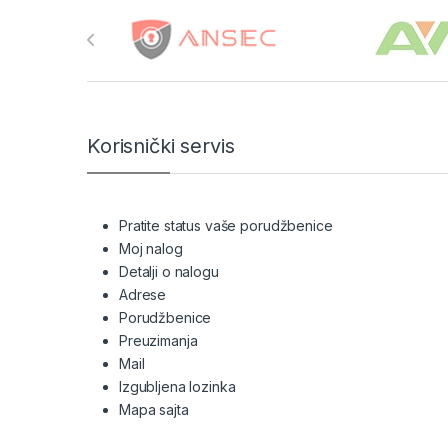
Brands Carousel
Korisnički servis
Pratite status vaše porudžbenice
Moj nalog
Detalji o nalogu
Adrese
Porudžbenice
Preuzimanja
Mail
Izgubljena lozinka
Mapa sajta