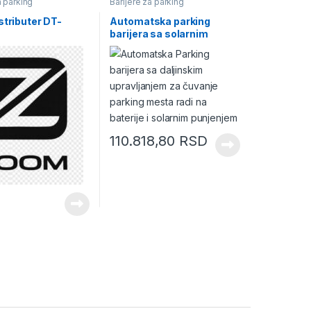
a parking
Barijere za parking
stributer DT-
Automatska parking
barijera sa solarnim
punjenjem Parksun
Cardnin
110.818,80
RSD