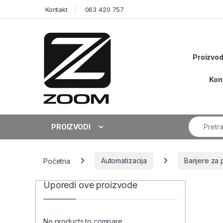
Skip to navigation
Skip to content
Kontakt
063 420 757
Proizvod
Kon
Search fo
PROIZVODI
Početna
Automatizacija
Barijere za 
Uporedi ove proizvode
No products to compare