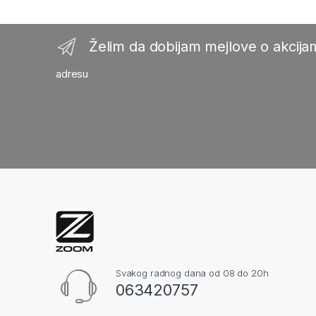
Želim da dobijam mejlove o akcijam
adresu
Svakog radnog dana od 08 do 20h
063420757