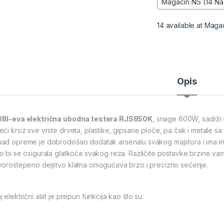
14 available at Maga
Opis
BI-eva električna ubodna testera RJS850K
, snage 600W, sadrži 
eći kroz sve vrste drveta, plastike, gipsane ploče, pa čak i metale sa 
ad opreme je dobrodošao dodatak arsenalu svakog majstora i ima inte
o bi se osigurala glatkoća svakog reza. Različite postavke brzine vam
vorostepeno dejstvo klatna omogućava brzo i precizno sečenje.
 električni alat je prepun funkcija kao što su: