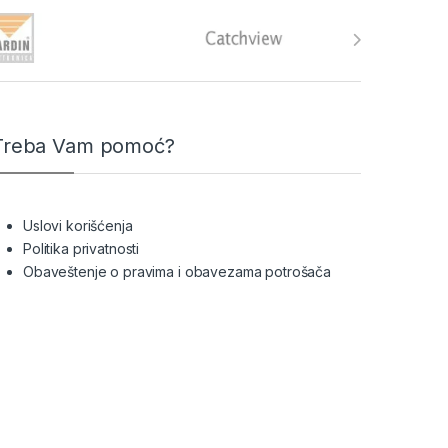
Treba Vam pomoć?
Uslovi korišćenja
Politika privatnosti
Obaveštenje o pravima i obavezama potrošača