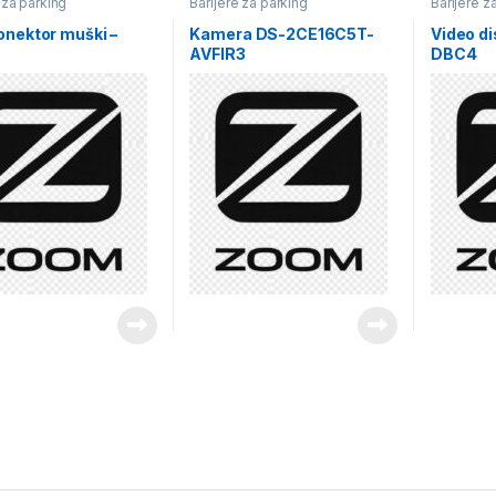
 za parking
Barijere za parking
Barijere z
nektor muški –
Kamera DS-2CE16C5T-
Video di
AVFIR3
DBC4