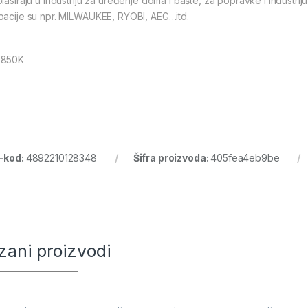
plasiraju u industriju za uređenje doma i bašte, za popravke i industr
pacije su npr. MILWAUKEE, RYOBI, AEG…itd.
S850K
-kod:
4892210128348
Šifra proizvoda:
405fea4eb9be
zani proizvodi