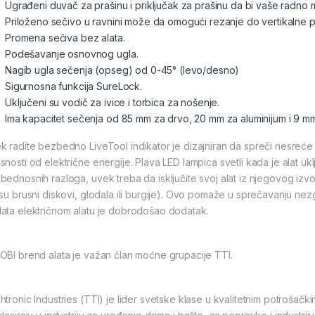
Ugrađeni duvač za prašinu i priključak za prašinu da bi vaše radno mes
Priloženo sečivo u ravnini može da omogući rezanje do vertikalne p
Promena sečiva bez alata.
Podešavanje osnovnog ugla.
Nagib ugla sečenja (opseg) od 0-45° (levo/desno)
Sigurnosna funkcija SureLock.
Uključeni su vodič za ivice i torbica za nošenje.
Ima kapacitet sečenja od 85 mm za drvo, 20 mm za aluminijum i 9 mm
k radite bezbedno LiveTool indikator je dizajniran da spreči nesreće 
snosti od električne energije. Plava LED lampica svetli kada je alat uk
bednosnih razloga, uvek treba da isključite svoj alat iz njegovog izvo
 su brusni diskovi, glodala ili burgije). Ovo pomaže u sprečavanju n
ata električnom alatu je dobrodošao dodatak.
OBI brend alata je važan član moćne grupacije TTI.
tronic Industries (TTI) je lider svetske klase u kvalitetnim potrošački