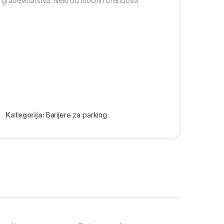
iju građevinarstva. Neki od moćnih brendova
Kategorija:
Barijere za parking