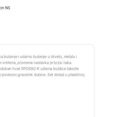
cin NS
 bušenje i udarno bušenje u drvetu, metalu i
em vretena, promena nastavka je brza i laka.
 udoban hvat. RPD680-K udarna bušilica takođe
i podesivi graničnik dubine. Set dolazi u plastičnoj