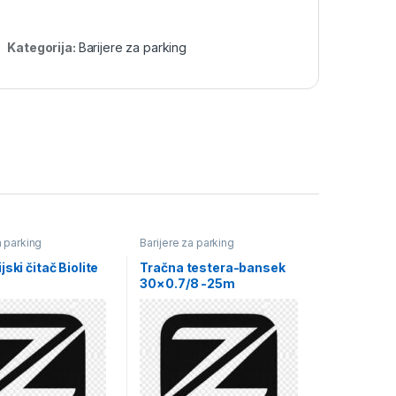
Kategorija:
Barijere za parking
a parking
Barijere za parking
ski čitač Biolite
Tračna testera-bansek
30×0.7/8 -25m