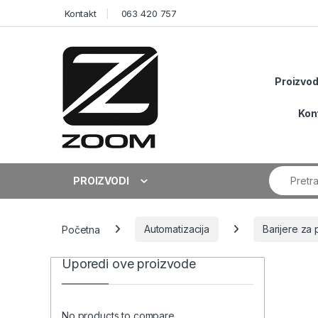
Skip to navigation
Skip to content
Kontakt
063 420 757
Proizvod
Kon
Search fo
PROIZVODI
Početna
Automatizacija
Barijere za 
Uporedi ove proizvode
No products to compare