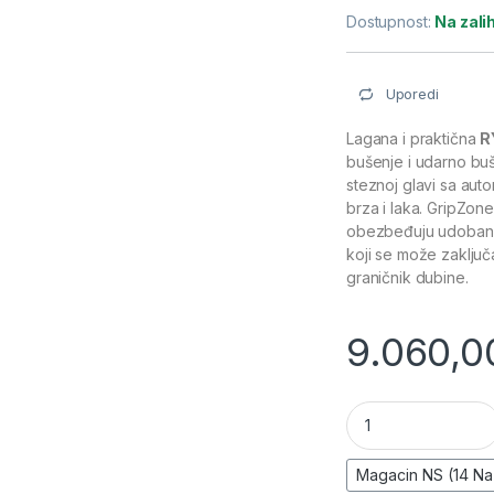
Dostupnost:
Na zal
Uporedi
Lagana i praktična
R
bušenje i udarno buše
steznoj glavi sa au
brza i laka. GripZon
obezbeđuju udoban h
koji se može zaključa
graničnik dubine.
9.060,0
Električna bušilic