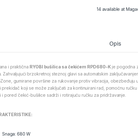
14 available at Maga
Opis
ana i praktična
RYOBI bušilica sa čekićem RPD680-K
je pogodna za
u. Zahvaljujući brzokretnoj steznoj glavi sa automatskim zaključavanj
pZone, gumirane površine za rukovanje protiv vibracija, obezbeđuju
i prekidač koji se može zaključati za kontinuirani rad, pomoćnu ručku 
ji i pored čekić-bušilice sadrži i rotirajuću ručku za pridržavanje.
RAKTERISTIKE:
Snaga: 680 W