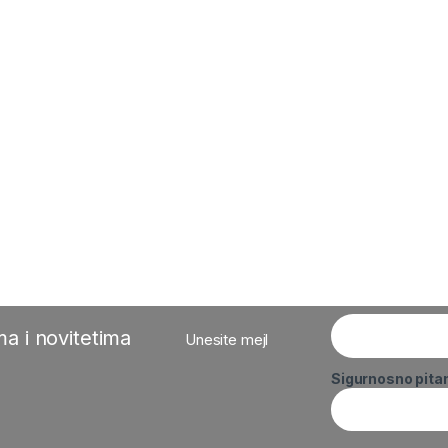
a i novitetima
Unesite mejl
Sigurnosno pita