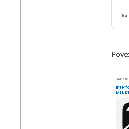
Bar
Pove
Barijere
Interf
DT601