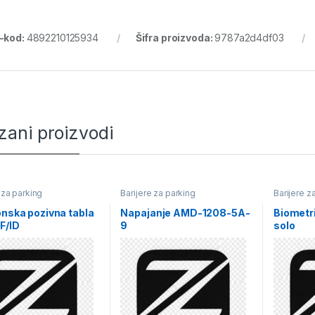
-kod:
4892210125934
Šifra proizvoda:
9787a2d4df03
zani proizvodi
 za parking
Barijere za parking
Barijere z
onska pozivna tabla
Napajanje AMD-1208-5A-
Biometrij
F/ID
9
solo