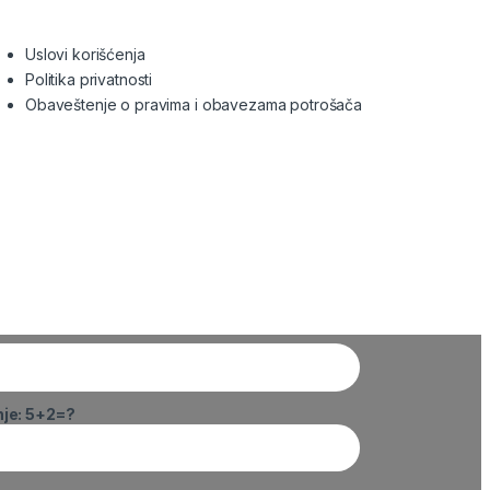
Uslovi korišćenja
Politika privatnosti
Obaveštenje o pravima i obavezama potrošača
nje: 5+2=?