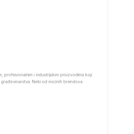
m, profesionalnim i industrijskim proizvodima koji
iju građevinarstva. Neki od moćnih brendova