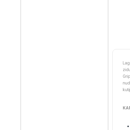
Lag
zid
Gri
nud
kuti
KA