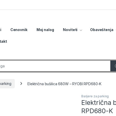
i
Cenovnik
Moj nalog
Noviteti
Obaveštenja
takt
r:
parking
Električna bušilica 680W – RYOBI RPD680-K
Barijere za parking
Električna 
RPD680-K