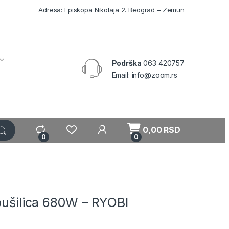
Adresa: Episkopa Nikolaja 2. Beograd – Zemun
Podrška
063 420757
Email: info@zoom.rs
My Account
0,00
RSD
0
0
bušilica 680W – RYOBI