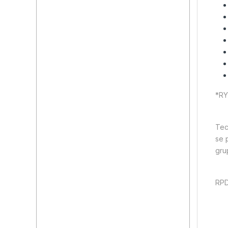
*RY
Tech
se 
gru
RP