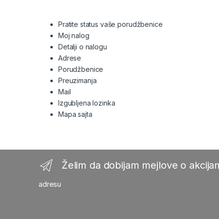
Pratite status vaše porudžbenice
Moj nalog
Detalji o nalogu
Adrese
Porudžbenice
Preuzimanja
Mail
Izgubljena lozinka
Mapa sajta
Želim da dobijam mejlove o akcijam
adresu