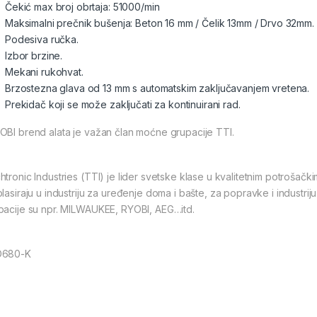
Čekić max broj obrtaja: 51000/min
Maksimalni prečnik bušenja: Beton 16 mm / Čelik 13mm / Drvo 32mm.
Podesiva ručka.
Izbor brzine.
Mekani rukohvat.
Brzostezna glava od 13 mm s automatskim zaključavanjem vretena.
Prekidač koji se može zaključati za kontinuirani rad.
OBI brend alata je važan član moćne grupacije TTI.
tronic Industries (TTI) je lider svetske klase u kvalitetnim potrošački
plasiraju u industriju za uređenje doma i bašte, za popravke i industr
pacije su npr. MILWAUKEE, RYOBI, AEG…itd.
D680-K