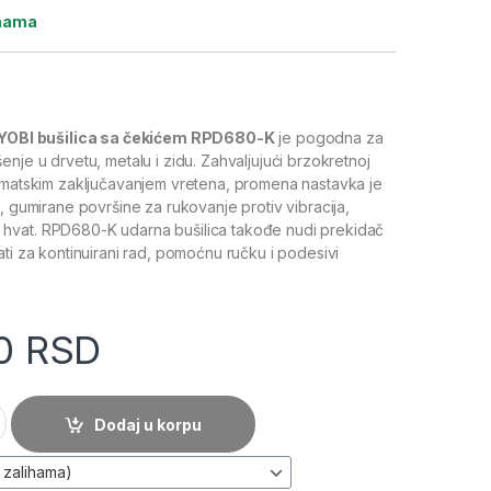
ihama
YOBI bušilica sa čekićem RPD680-K
je pogodna za
nje u drvetu, metalu i zidu. Zahvaljujući brzokretnoj
tomatskim zaključavanjem vretena, promena nastavka je
e, gumirane površine za rukovanje protiv vibracija,
vat. RPD680-K udarna bušilica takođe nudi prekidač
ti za kontinuirani rad, pomoćnu ručku i podesivi
0
RSD
a 680W - RYOBI RPD680-K količina
Dodaj u korpu