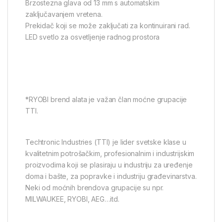
Brzostezna glava od 13 mm s automatskim
zaključavanjem vretena.
Prekidač koji se može zaključati za kontinuirani rad.
LED svetlo za osvetljenje radnog prostora
*RYOBI brend alata je važan član moćne grupacije
TTI.
Techtronic Industries (TTI) je lider svetske klase u
kvalitetnim potrošačkim, profesionalnim i industrijskim
proizvodima koji se plasiraju u industriju za uređenje
doma i bašte, za popravke i industriju građevinarstva.
Neki od moćnih brendova grupacije su npr.
MILWAUKEE, RYOBI, AEG…itd.