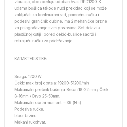
vibracija, obezbeđuju udoban hvat. RPD1200-K
udarna bušilica takođe nudi prekidač koji se može
zaključati za kontinuirani rad, pomoćnu ručku i
podesivi graničnik dubine. Ima 2 mehaničke brzine
za prilagođavanje svim poslovima. Set dolazi u
plastičnoj kutiji i pored čekić-bušilice sadrži i
rotirajuću ručku za pridržavanje.
KARAKTERISTIKE:
Snaga: 1200 W
Čekić max broj obrtaja: 19200-51200/min
Maksimalni prečnik bušenja: Beton 18-22 mm / Čelik
8-16mm / Drvo 25-50mm.
Maksimalni obrtni moment – 39 (Nm)
Podesiva ručka.
Izbor brzine.
Mekani rukohvat.