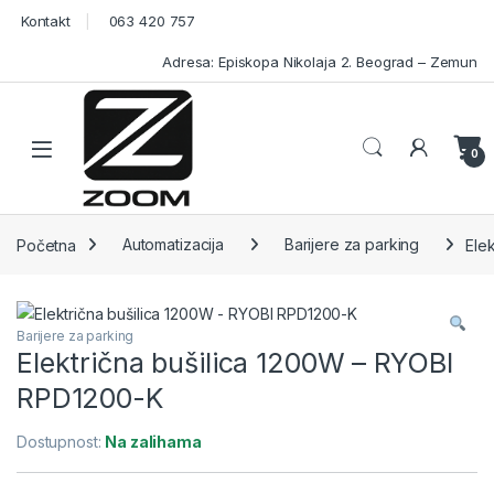
Skip to navigation
Skip to content
Kontakt
063 420 757
Adresa: Episkopa Nikolaja 2. Beograd – Zemun
Open
0
Početna
Automatizacija
Barijere za parking
Ele
Barijere za parking
Električna bušilica 1200W – RYOBI
RPD1200-K
Dostupnost:
Na zalihama