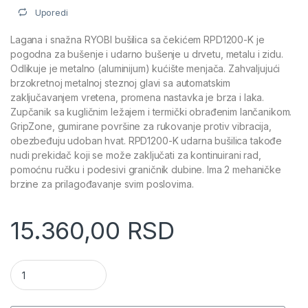
Uporedi
Lagana i snažna RYOBI bušilica sa čekićem RPD1200-K je
pogodna za bušenje i udarno bušenje u drvetu, metalu i zidu.
Odlikuje je metalno (aluminijum) kućište menjača. Zahvaljujući
brzokretnoj metalnoj steznoj glavi sa automatskim
zaključavanjem vretena, promena nastavka je brza i laka.
Zupčanik sa kugličnim ležajem i termički obrađenim lančanikom.
GripZone, gumirane površine za rukovanje protiv vibracija,
obezbeđuju udoban hvat. RPD1200-K udarna bušilica takođe
nudi prekidač koji se može zaključati za kontinuirani rad,
pomoćnu ručku i podesivi graničnik dubine. Ima 2 mehaničke
brzine za prilagođavanje svim poslovima.
15.360,00
RSD
Električna bušilica 1200W - RYOBI RPD1200-K količina