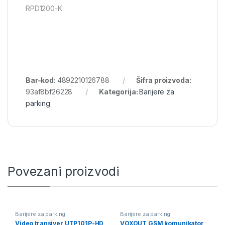
RPD1200-K
Bar-kod:
4892210126788
Šifra proizvoda:
93af8bf26228
Kategorija:
Barijere za
parking
Povezani proizvodi
Barijere za parking
Barijere za parking
Video transiver UTP101P-HD
VOXOUT GSM komunikator