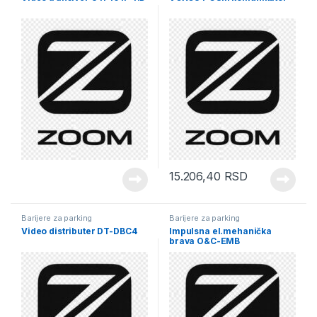
15.206,40
RSD
Barijere za parking
Barijere za parking
Video distributer DT-DBC4
Impulsna el.mehanička
brava O&C-EMB