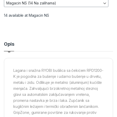
14 available at Magacin NS
Opis
Lagana i snažna RYOBI bušilica sa čekićem RPD1200-
K je pogodna za bušenje i udarno bušenje u drvetu,
metalu i zidu. Odlikuje je metalno (aluminijum) kućište
menjača. Zahvaljujući brzokretnoj metalnoj steznoj
glavi sa automatskim zaključavanjem vretena,
promena nastavka je brza i laka. Zupčanik sa
kugličnim ležajem i termički obrađenim lančanikom.
GripZone, gumirane površine za rukovanje protiv