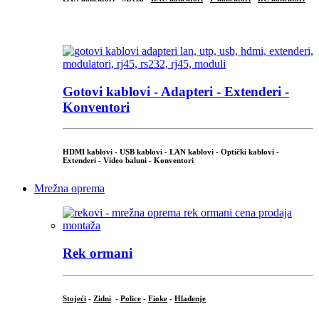
...
Gotovi kablovi - Adapteri - Extenderi -
Konventori
HDMI kablovi - USB kablovi - LAN kablovi - Optički kablovi -
Extenderi - Video baluni - Konventori
Mrežna oprema
Rek ormani
Stojeći
-
Zidni
-
Police
-
Fioke
-
Hlađenje