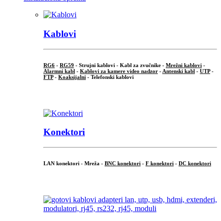
Kablovi
RG6
-
RG59
- Strujni kablovi - Kabl za zvučnike -
Mrežni kablovi
-
Alarmni kabl
-
Kablovi za kamere video nadzor
-
Antenski kabl
-
UTP
-
FTP
-
Koaksijalni
- Telefonski kablovi
...
Konektori
LAN konektori - Mreža -
BNC konektori
-
F konektori
-
DC konektori
...