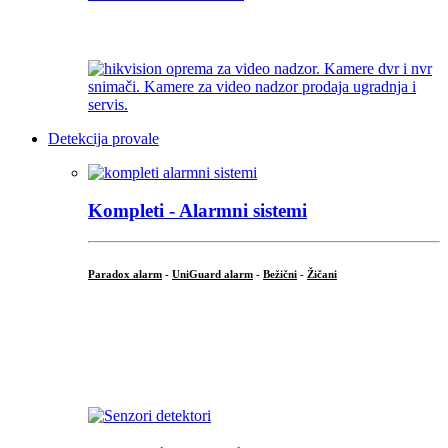
...
Detekcija provale
Kompleti - Alarmni sistemi
Paradox alarm
-
UniGuard alarm
-
Bežični
-
Žičani
...
...
.