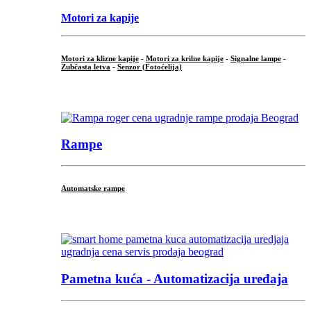
Motori za kapije
Motori za klizne kapije
-
Motori za krilne kapije
-
Signalne lampe
-
Zubčasta letva
-
Senzor (Fotoćelija)
...
Rampe
Automatske rampe
...
Pametna kuća - Automatizacija uređaja