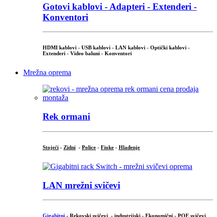
Gotovi kablovi - Adapteri - Extenderi -
Konventori
HDMI kablovi - USB kablovi - LAN kablovi - Optički kablovi -
Extenderi - Video baluni - Konventori
Mrežna oprema
Rek ormani
Stojeći
-
Zidni
-
Police
-
Fioke
-
Hlađenje
LAN mrežni svičevi
Gigabitni
-
Rekovski svičevi
-
industrijski
-
Ekonomični
-
POE svičevi