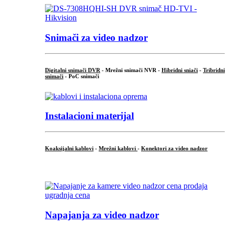
Snimači za video nadzor
Digitalni snimači DVR
- Mrežni snimači NVR -
Hibridni sniači
-
Tribridni
snimači
- PoC snimači
Instalacioni materijal
Koaksijalni kablovi
-
Mrežni kablovi
-
Konektori za video nadzor
...
Napajanja za video nadzor