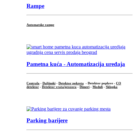
Rampe
Automatske rampe
...
Pametna kuća - Automatizacija uređaja
Centrala
-
Daljinski
-
Detektor pokreta
- Detektor poplave -
CO
detektor
-
Detektor vrata/prozora
-
Dimeri
-
Moduli
-
Sklopka
...
Parking barijere