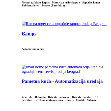
Motori za klizne kapije
-
Motori za krilne kapije
-
Signalne lampe
-
Zubčasta letva
-
Senzor (Fotoćelija)
...
Rampe
Automatske rampe
...
Pametna kuća - Automatizacija uređaja
Centrala
-
Daljinski
-
Detektor pokreta
- Detektor poplave -
CO
detektor
-
Detektor vrata/prozora
-
Dimeri
-
Moduli
-
Sklopka
...