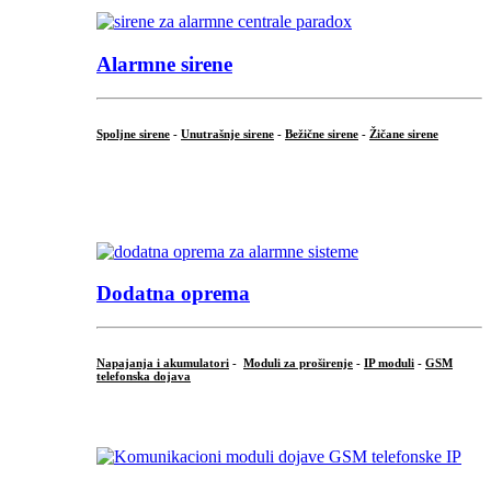
Alarmne sirene
Spoljne sirene
-
Unutrašnje sirene
-
Bežične sirene
-
Žičane sirene
...
.
Dodatna oprema
Napajanja i akumulatori
-
Moduli za proširenje
-
IP moduli
-
GSM
telefonska dojava
...