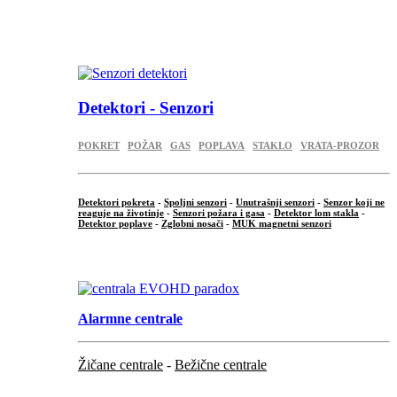
...
.
Detektori - Senzori
POKRET
POŽAR
GAS
POPLAVA
STAKLO
VRATA-PROZOR
Detektori pokreta
-
Spoljni senzori
-
Unutrašnji senzori
-
Senzor koji ne
reaguje na životinje
-
Senzori požara i gasa
-
Detektor lom stakla
-
Detektor poplave
-
Zglobni nosači
-
MUK magnetni senzori
.
Alarmne centrale
Žičane centrale
-
Bežične centrale
...