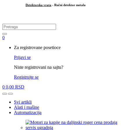
Detektorska vrata
- Ručni detektor metala
.
Search
for:
0
My
Za registrovane posetioce
Account
Prijavi se
Niste registrovani na sajtu?
Registrujte se
0
0,00
RSD
Open
Close
Svi artikli
Alati i mašine
Automatizacija