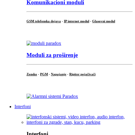
Komunikacioni moduli
GSM telefonska dojava
-
IP internet modul
-
Glasovni modul
...
Moduli za proširenje
Zonsko
-
PGM
-
Napajanje
-
Ripiter pojačivači
...
Interfoni
Interfoni