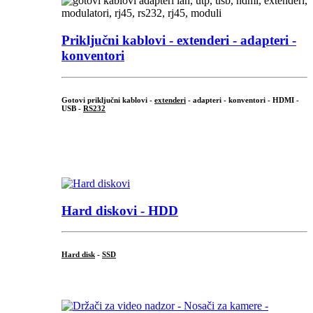
Priključni
kablovi - extenderi - adapteri -
konventori
Gotovi priključni kablovi -
extenderi
- adapteri - konventori - HDMI -
USB -
RS232
...
.
Hard diskovi - HDD
Hard disk
-
SSD
...