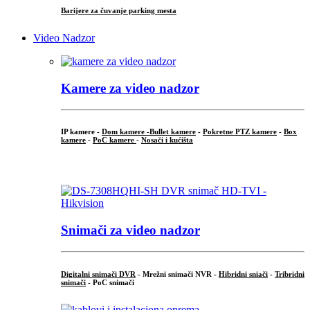
Barijere za čuvanje parking mesta
Video Nadzor
Kamere za video nadzor
IP kamere -
Dom kamere -
Bullet kamere
-
Pokretne PTZ kamere
-
Box
kamere
-
PoC kamere
-
Nosači i kućišta
.
Snimači za video nadzor
Digitalni snimači DVR
- Mrežni snimači NVR -
Hibridni sniači
-
Tribridni
snimači
- PoC snimači