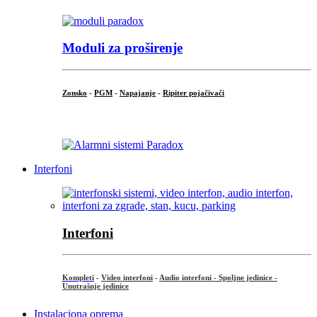
Moduli za proširenje
Zonsko
-
PGM
-
Napajanje
-
Ripiter pojačivači
...
Interfoni
Interfoni
Kompleti
-
Video interfoni
-
Audio interfoni - Spoljne jedinice -
Unutrašnje jedinice
Instalaciona oprema