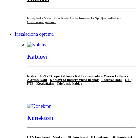
Kompleti
-
Video interfoni
-
Audio interfoni - Spoljne jedinice -
Unutrašnje jedinice
Instalaciona oprema
Kablovi
RG6
-
RG59
- Strujni kablovi - Kabl za zvučnike -
Mrežni kablovi
-
Alarmni kabl
-
Kablovi za kamere video nadzor
-
Antenski kabl
-
UTP
-
FTP
-
Koaksijalni
- Telefonski kablovi
...
Konektori
LAN konektori - Mreža -
BNC konektori
-
F konektori
-
DC konektori