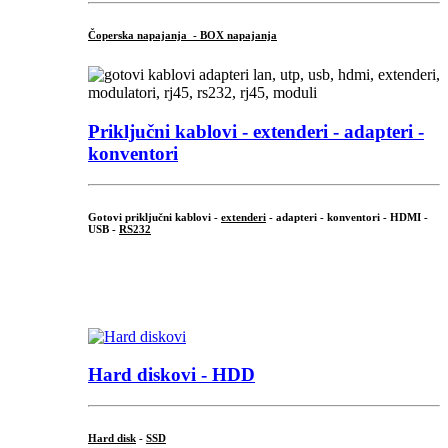
Čoperska napajanja - BOX napajanja
Priključni
kablovi - extenderi - adapteri -
konventori
Gotovi priključni kablovi -
extenderi
- adapteri - konventori - HDMI -
USB -
RS232
...
.
Hard diskovi - HDD
Hard disk
-
SSD