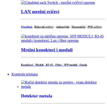
LAN mrežni svičevi
Gigabitni
-
Rekovski svičevi
-
industrijski
-
Ekonomični
-
POE svičevi
Mrežni konektori i moduli
Konektori - Moduli - RJ-45 - Fiber - SFP moduli - Ostalo
Kontrola pristupa
Detektor metala