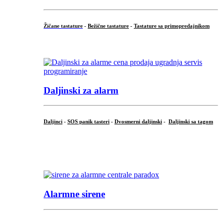
Žičane tastature
-
Bežične tastature
-
Tastature sa primopredajnikom
...
Daljinski za alarm
Daljinci
-
SOS panik tasteri
-
Dvosmerni daljinski
-
Daljinski sa tagom
...
.
Alarmne sirene