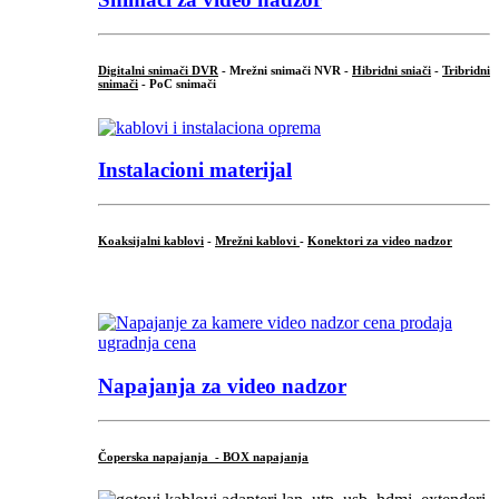
Digitalni snimači DVR
- Mrežni snimači NVR -
Hibridni sniači
-
Tribridni
snimači
- PoC snimači
Instalacioni materijal
Koaksijalni kablovi
-
Mrežni kablovi
-
Konektori za video nadzor
...
Napajanja za video nadzor
Čoperska napajanja - BOX napajanja