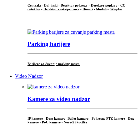
Centrala
-
Daljinski
-
Detektor pokreta
- Detektor poplave -
CO
detektor
-
Detektor vrata/prozora
-
Dimeri
-
Moduli
-
Sklopka
...
Parking barijere
Barijere za čuvanje parking mesta
Video Nadzor
Kamere za video nadzor
IP kamere -
Dom kamere -
Bullet kamere
-
Pokretne PTZ kamere
-
Box
kamere
-
PoC kamere
-
Nosači i kućišta
.