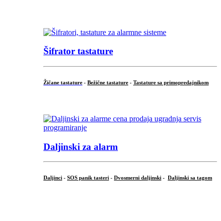
...
Šifrator tastature
Žičane tastature
-
Bežične tastature
-
Tastature sa primopredajnikom
...
Daljinski za alarm
Daljinci
-
SOS panik tasteri
-
Dvosmerni daljinski
-
Daljinski sa tagom
...
.