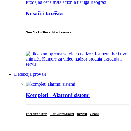
Nosači i kućišta
Nosači - kućišta - držači kamera
...
Detekcija provale
Kompleti - Alarmni sistemi
Paradox alarm
-
UniGuard alarm
-
Bežični
-
Žičani
...