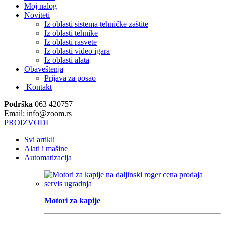
Moj nalog
Noviteti
Iz oblasti sistema tehničke zaštite
Iz oblasti tehnike
Iz oblasti rasvete
Iz oblasti video igara
Iz oblasti alata
Obaveštenja
Prijava za posao
Kontakt
Podrška
063 420757
Email: info@zoom.rs
PROIZVODI
Svi artikli
Alati i mašine
Automatizacija
Motori za kapije