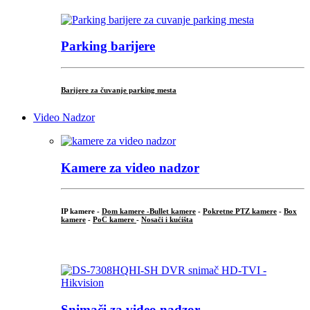
Parking barijere
Barijere za čuvanje parking mesta
Video Nadzor
Kamere za video nadzor
IP kamere -
Dom kamere -
Bullet kamere
-
Pokretne PTZ kamere
-
Box
kamere
-
PoC kamere
-
Nosači i kućišta
.
Snimači za video nadzor