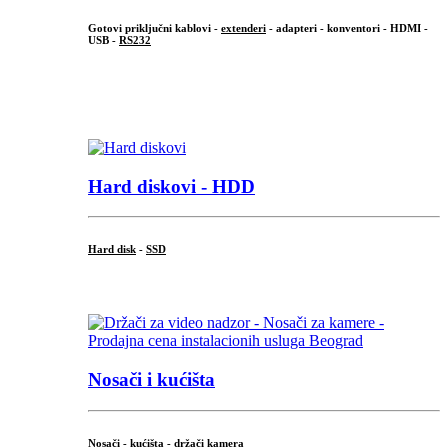
Gotovi priključni kablovi -
extenderi
- adapteri - konventori - HDMI -
USB -
RS232
...
.
Hard diskovi - HDD
Hard disk
-
SSD
...
Nosači i kućišta
Nosači - kućišta - držači kamera