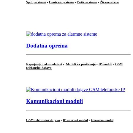
Spoljne sirene
-
Unutrašnje sirene
-
Bežične sirene
-
Žičane sirene
...
.
Dodatna oprema
Napajanja i akumulatori
-
Moduli za proširenje
-
IP moduli
-
GSM
telefonska dojava
...
Komunikacioni moduli
GSM telefonska dojava
-
IP internet modul
-
Glasovni modul
...