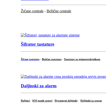
Žičane centrale
-
Bežične centrale
...
...
Šifrator tastature
Žičane tastature
-
Bežične tastature
-
Tastature sa primopredajnikom
...
Daljinski za alarm
Daljinci
-
SOS panik tasteri
-
Dvosmerni daljinski
-
Daljinski sa tagom