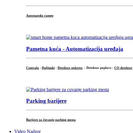
Automatske rampe
...
Pametna kuća - Automatizacija uređaja
Centrala
-
Daljinski
-
Detektor pokreta
- Detektor poplave -
CO detektor
...
Parking barijere
Barijere za čuvanje parking mesta
Video Nadzor