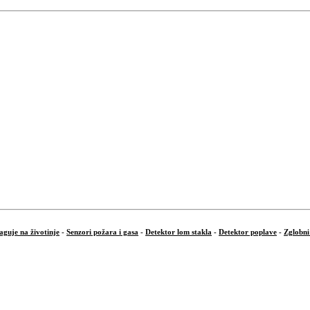
aguje na životinje
-
Senzori požara i gasa
-
Detektor lom stakla
-
Detektor poplave
-
Zglobni