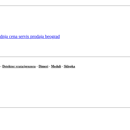
-
Detektor vrata/prozora
-
Dimeri
-
Moduli
-
Sklopka