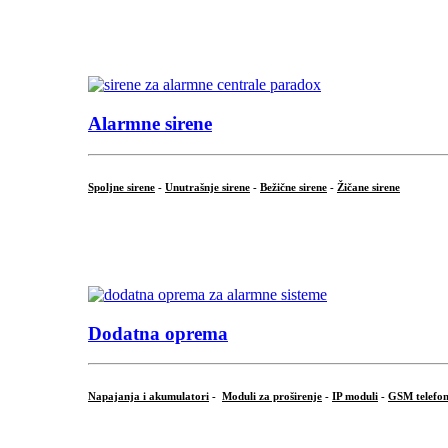
...
.
Alarmne sirene
Spoljne sirene
-
Unutrašnje sirene
-
Bežične sirene
-
Žičane sirene
...
.
Dodatna oprema
Napajanja i akumulatori
-
Moduli za proširenje
-
IP moduli
-
GSM telefon
...