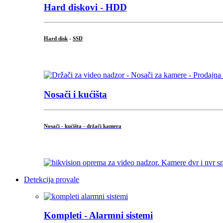
Hard diskovi - HDD
Hard disk
-
SSD
...
Nosači i kućišta
Nosači - kućišta - držači kamera
...
Detekcija provale
Kompleti - Alarmni sistemi