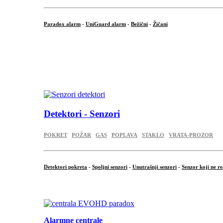
Paradox alarm
-
UniGuard alarm
-
Bežični
-
Žičani
...
...
.
Detektori - Senzori
POKRET
POŽAR
GAS
POPLAVA
STAKLO
VRATA-PROZOR
Detektori pokreta
-
Spoljni senzori
-
Unutrašnji senzori
-
Senzor koji ne re
.
Alarmne centrale