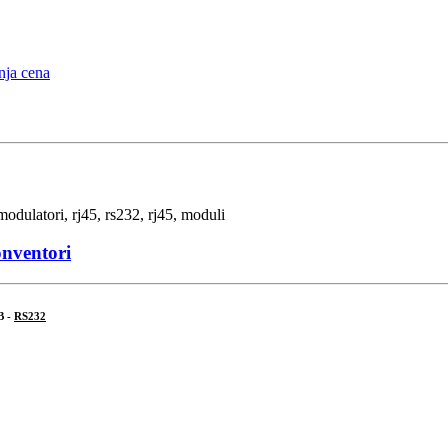
onventori
B -
RS232