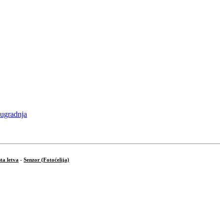
ta letva
-
Senzor (Fotoćelija)