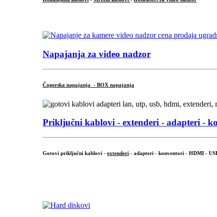
...
Napajanja za video nadzor
Čoperska napajanja - BOX napajanja
Priključni
kablovi - extenderi - adapteri - k
Gotovi priključni kablovi -
extenderi
- adapteri - konventori - HDMI - US
...
.