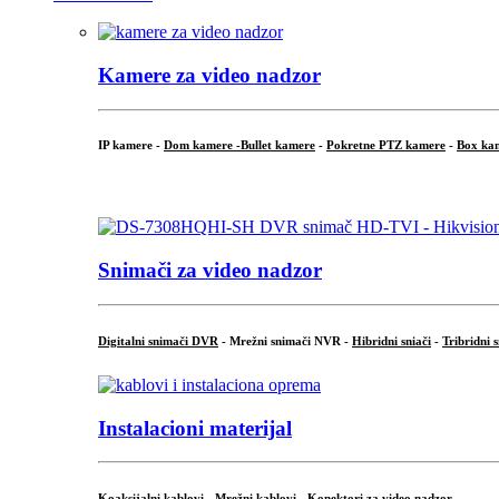
Kamere za video nadzor
IP kamere -
Dom kamere -
Bullet kamere
-
Pokretne PTZ kamere
-
Box ka
.
Snimači za video nadzor
Digitalni snimači DVR
- Mrežni snimači NVR -
Hibridni sniači
-
Tribridni 
Instalacioni materijal
Koaksijalni kablovi
-
Mrežni kablovi
-
Konektori za video nadzor