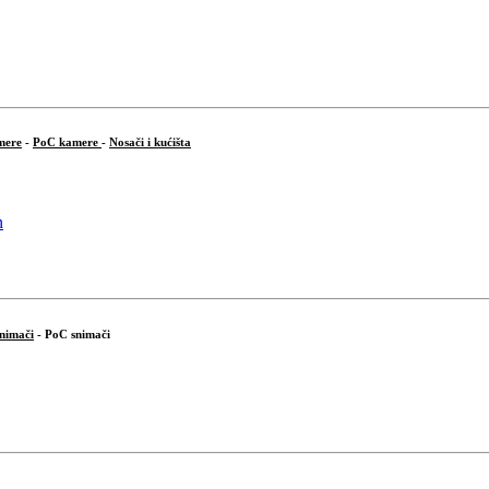
mere
-
PoC kamere
-
Nosači i kućišta
snimači
- PoC snimači