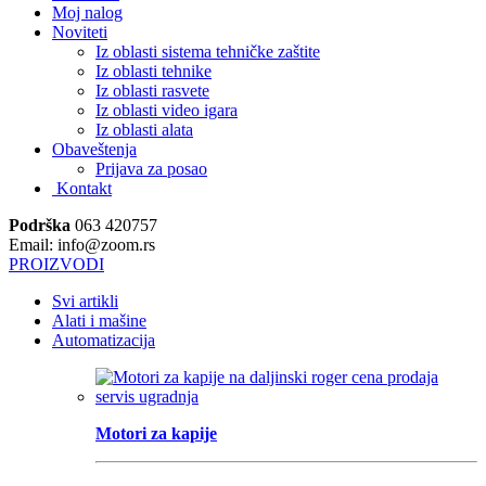
Moj nalog
Noviteti
Iz oblasti sistema tehničke zaštite
Iz oblasti tehnike
Iz oblasti rasvete
Iz oblasti video igara
Iz oblasti alata
Obaveštenja
Prijava za posao
Kontakt
Podrška
063 420757
Email: info@zoom.rs
PROIZVODI
Svi artikli
Alati i mašine
Automatizacija
Motori za kapije