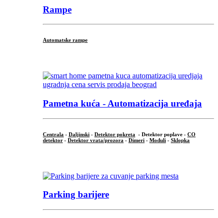
Rampe
Automatske rampe
...
Pametna kuća - Automatizacija uređaja
Centrala
-
Daljinski
-
Detektor pokreta
- Detektor poplave -
CO
detektor
-
Detektor vrata/prozora
-
Dimeri
-
Moduli
-
Sklopka
...
Parking barijere