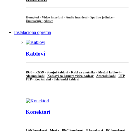
Kompleti
-
Video interfoni
-
Audio interfoni - Spoljne jedinice -
Unutrašnje jedinice
Instalaciona oprema
Kablovi
RG6
-
RG59
- Strujni kablovi - Kabl za zvučnike -
Mrežni kablovi
-
Alarmni kabl
-
Kablovi za kamere video nadzor
-
Antenski kabl
-
UTP
-
FTP
-
Koaksijalni
- Telefonski kablovi
...
Konektori
LAN konektori - Mreža -
BNC konektori
-
F konektori
-
DC konektori