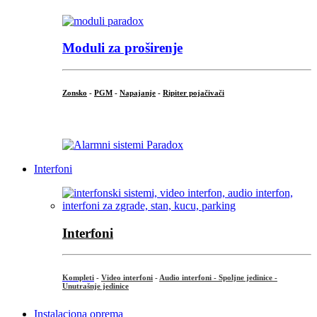
Moduli za proširenje
Zonsko
-
PGM
-
Napajanje
-
Ripiter pojačivači
...
Interfoni
Interfoni
Kompleti
-
Video interfoni
-
Audio interfoni - Spoljne jedinice -
Unutrašnje jedinice
Instalaciona oprema