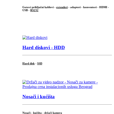
Gotovi priključni kablovi -
extenderi
- adapteri - konventori - HDMI -
USB -
RS232
...
.
Hard diskovi - HDD
Hard disk
-
SSD
...
Nosači i kućišta
Nosači - kućišta - držači kamera