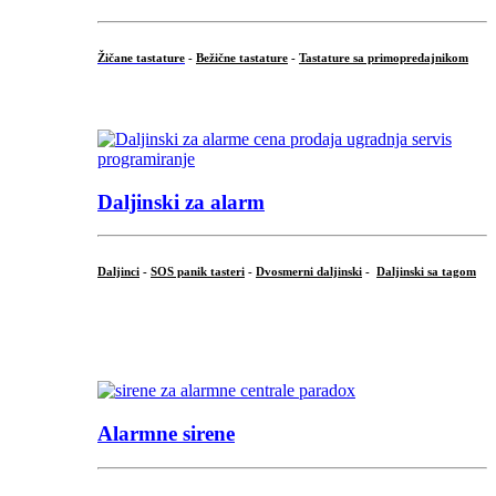
Žičane tastature
-
Bežične tastature
-
Tastature sa primopredajnikom
...
Daljinski za alarm
Daljinci
-
SOS panik tasteri
-
Dvosmerni daljinski
-
Daljinski sa tagom
...
.
Alarmne sirene