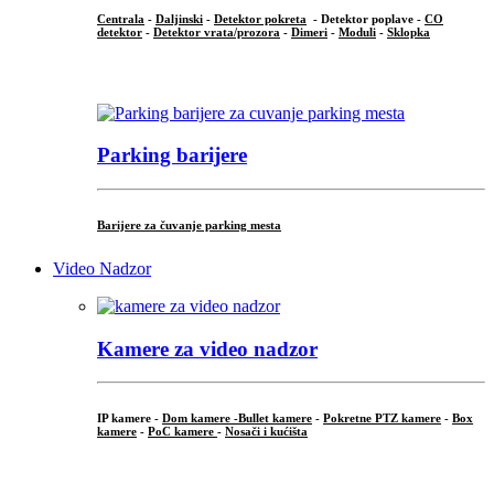
Centrala
-
Daljinski
-
Detektor pokreta
- Detektor poplave -
CO
detektor
-
Detektor vrata/prozora
-
Dimeri
-
Moduli
-
Sklopka
...
Parking barijere
Barijere za čuvanje parking mesta
Video Nadzor
Kamere za video nadzor
IP kamere -
Dom kamere -
Bullet kamere
-
Pokretne PTZ kamere
-
Box
kamere
-
PoC kamere
-
Nosači i kućišta
.