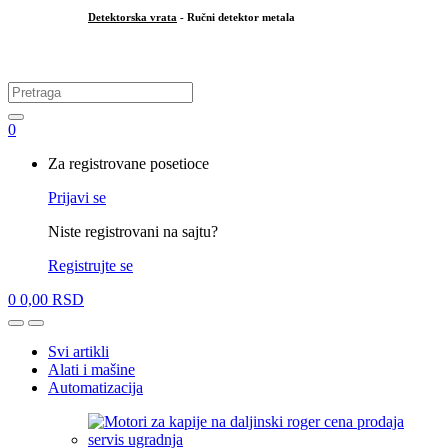
Detektorska vrata
- Ručni detektor metala
.
Search
for:
0
My
Za registrovane posetioce
Account
Prijavi se
Niste registrovani na sajtu?
Registrujte se
0
0,00
RSD
Open
Close
Svi artikli
Alati i mašine
Automatizacija