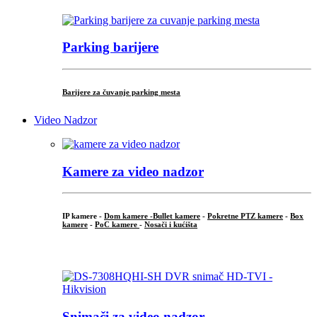
Parking barijere
Barijere za čuvanje parking mesta
Video Nadzor
Kamere za video nadzor
IP kamere -
Dom kamere -
Bullet kamere
-
Pokretne PTZ kamere
-
Box
kamere
-
PoC kamere
-
Nosači i kućišta
.
Snimači za video nadzor