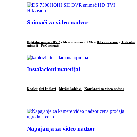
Snimači za video nadzor
Digitalni snimači DVR
- Mrežni snimači NVR -
Hibridni sniači
-
Tribridni
snimači
- PoC snimači
Instalacioni materijal
Koaksijalni kablovi
-
Mrežni kablovi
-
Konektori za video nadzor
...
Napajanja za video nadzor