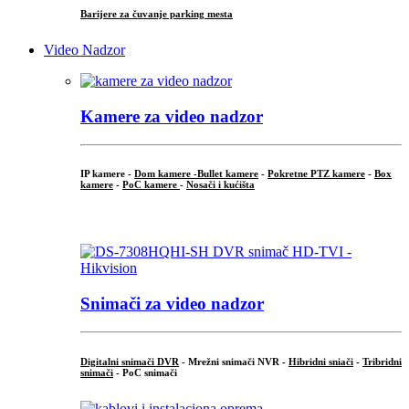
Barijere za čuvanje parking mesta
Video Nadzor
Kamere za video nadzor
IP kamere -
Dom kamere -
Bullet kamere
-
Pokretne PTZ kamere
-
Box
kamere
-
PoC kamere
-
Nosači i kućišta
.
Snimači za video nadzor
Digitalni snimači DVR
- Mrežni snimači NVR -
Hibridni sniači
-
Tribridni
snimači
- PoC snimači