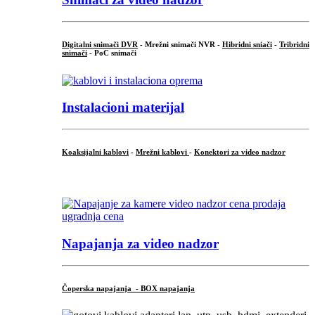
Digitalni snimači DVR
- Mrežni snimači NVR -
Hibridni sniači
-
Tribridni
snimači
- PoC snimači
Instalacioni materijal
Koaksijalni kablovi
-
Mrežni kablovi
-
Konektori za video nadzor
...
Napajanja za video nadzor
Čoperska napajanja - BOX napajanja