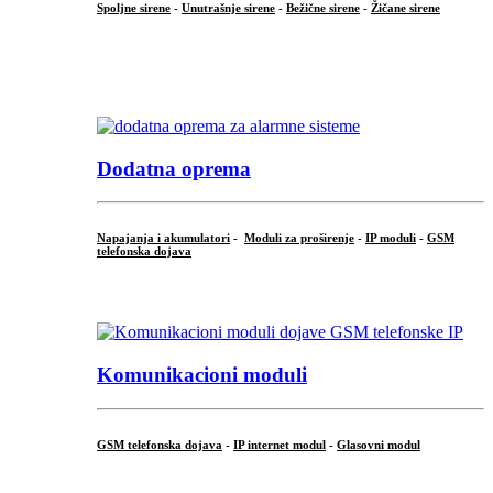
Spoljne sirene
-
Unutrašnje sirene
-
Bežične sirene
-
Žičane sirene
...
.
Dodatna oprema
Napajanja i akumulatori
-
Moduli za proširenje
-
IP moduli
-
GSM
telefonska dojava
...
Komunikacioni moduli
GSM telefonska dojava
-
IP internet modul
-
Glasovni modul
...