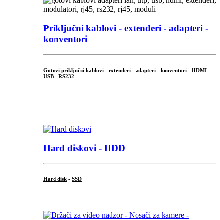
Priključni
kablovi - extenderi - adapteri -
konventori
Gotovi priključni kablovi -
extenderi
- adapteri - konventori - HDMI -
USB -
RS232
...
.
Hard diskovi - HDD
Hard disk
-
SSD
...