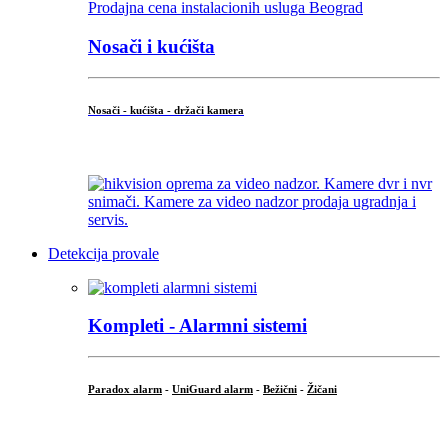
Nosači i kućišta
Nosači - kućišta - držači kamera
...
Detekcija provale
Kompleti - Alarmni sistemi
Paradox alarm
-
UniGuard alarm
-
Bežični
-
Žičani
...