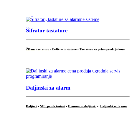
...
Šifrator tastature
Žičane tastature
-
Bežične tastature
-
Tastature sa primopredajnikom
...
Daljinski za alarm
Daljinci
-
SOS panik tasteri
-
Dvosmerni daljinski
-
Daljinski sa tagom
...
.