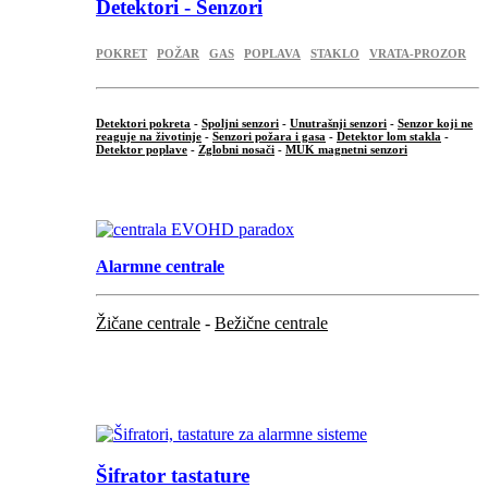
Detektori - Senzori
POKRET
POŽAR
GAS
POPLAVA
STAKLO
VRATA-PROZOR
Detektori pokreta
-
Spoljni senzori
-
Unutrašnji senzori
-
Senzor koji ne
reaguje na životinje
-
Senzori požara i gasa
-
Detektor lom stakla
-
Detektor poplave
-
Zglobni nosači
-
MUK magnetni senzori
.
Alarmne centrale
Žičane centrale
-
Bežične centrale
...
...
Šifrator tastature