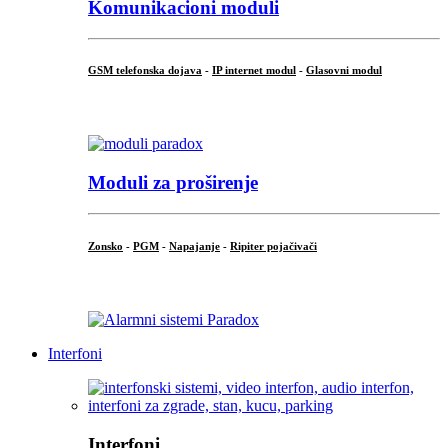
Komunikacioni moduli
GSM telefonska dojava
-
IP internet modul
-
Glasovni modul
...
Moduli za proširenje
Zonsko
-
PGM
-
Napajanje
-
Ripiter pojačivači
...
Interfoni
Interfoni