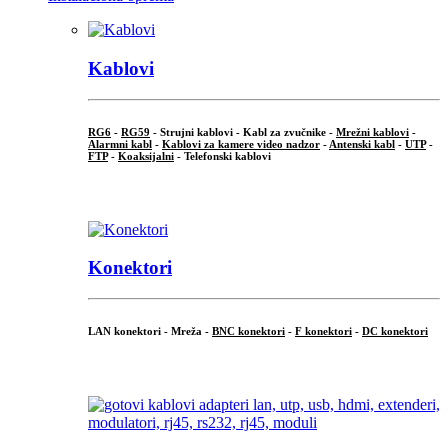
Kablovi
RG6
-
RG59
- Strujni kablovi - Kabl za zvučnike -
Mrežni kablovi
-
Alarmni kabl
-
Kablovi za kamere video nadzor
-
Antenski kabl
-
UTP
-
FTP
-
Koaksijalni
- Telefonski kablovi
...
Konektori
LAN konektori - Mreža -
BNC konektori
-
F konektori
-
DC konektori
...