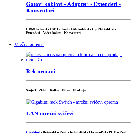
Gotovi kablovi - Adapteri - Extenderi -
Konventori
HDMI kablovi - USB kablovi - LAN kablovi - Optički kablovi -
Extenderi - Video baluni - Konventori
Mrežna oprema
Rek ormani
Stojeći
-
Zidni
-
Police
-
Fioke
-
Hlađenje
LAN mrežni svičevi
Gigabitni
-
Rekovski svičevi
-
industrijski
-
Ekonomični
-
POE svičevi