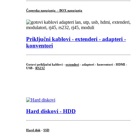
Čoperska napajanja - BOX napajanja
Priključni
kablovi - extenderi - adapteri -
konventori
Gotovi priključni kablovi -
extenderi
- adapteri - konventori - HDMI -
USB -
RS232
...
.
Hard diskovi - HDD
Hard disk
-
SSD