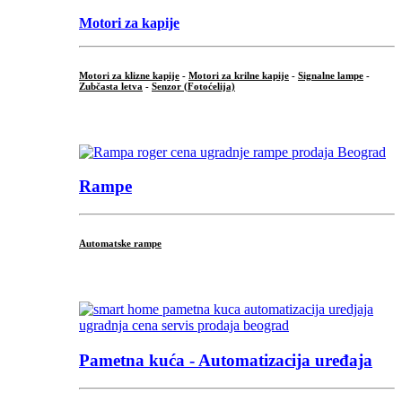
Motori za kapije
Motori za klizne kapije
-
Motori za krilne kapije
-
Signalne lampe
-
Zubčasta letva
-
Senzor (Fotoćelija)
...
Rampe
Automatske rampe
...
Pametna kuća - Automatizacija uređaja