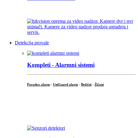
...
Detekcija provale
Kompleti - Alarmni sistemi
Paradox alarm
-
UniGuard alarm
-
Bežični
-
Žičani
...
...
.