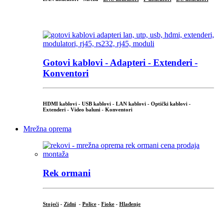
...
Gotovi kablovi - Adapteri - Extenderi -
Konventori
HDMI kablovi - USB kablovi - LAN kablovi - Optički kablovi -
Extenderi - Video baluni - Konventori
Mrežna oprema
Rek ormani
Stojeći
-
Zidni
-
Police
-
Fioke
-
Hlađenje