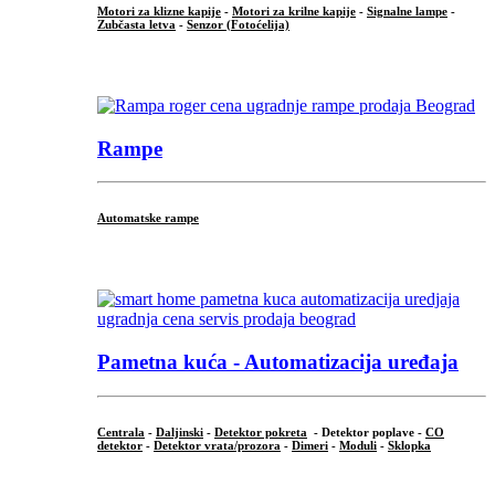
Motori za klizne kapije
-
Motori za krilne kapije
-
Signalne lampe
-
Zubčasta letva
-
Senzor (Fotoćelija)
...
Rampe
Automatske rampe
...
Pametna kuća - Automatizacija uređaja
Centrala
-
Daljinski
-
Detektor pokreta
- Detektor poplave -
CO
detektor
-
Detektor vrata/prozora
-
Dimeri
-
Moduli
-
Sklopka
...