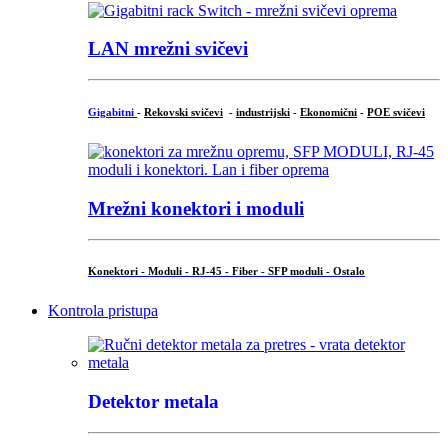
LAN mrežni svičevi
Gigabitni
-
Rekovski svičevi
-
industrijski
-
Ekonomični
-
POE svičevi
Mrežni konektori i moduli
Konektori - Moduli - RJ-45 - Fiber - SFP moduli - Ostalo
Kontrola pristupa
Detektor metala