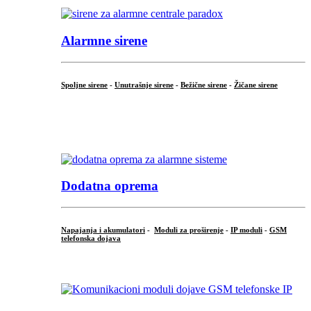
Alarmne sirene
Spoljne sirene
-
Unutrašnje sirene
-
Bežične sirene
-
Žičane sirene
...
.
Dodatna oprema
Napajanja i akumulatori
-
Moduli za proširenje
-
IP moduli
-
GSM
telefonska dojava
...