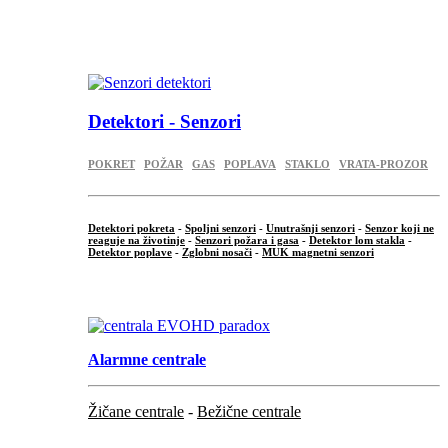
...
.
Detektori - Senzori
POKRET
POŽAR
GAS
POPLAVA
STAKLO
VRATA-PROZOR
Detektori pokreta
-
Spoljni senzori
-
Unutrašnji senzori
-
Senzor koji ne
reaguje na životinje
-
Senzori požara i gasa
-
Detektor lom stakla
-
Detektor poplave
-
Zglobni nosači
-
MUK magnetni senzori
.
Alarmne centrale
Žičane centrale
-
Bežične centrale
...