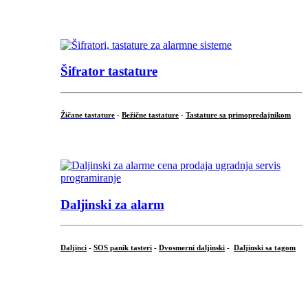
...
Šifrator tastature
Žičane tastature
-
Bežične tastature
-
Tastature sa primopredajnikom
...
Daljinski za alarm
Daljinci
-
SOS panik tasteri
-
Dvosmerni daljinski
-
Daljinski sa tagom
...
.