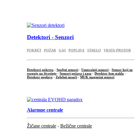
...
.
Detektori - Senzori
POKRET
POŽAR
GAS
POPLAVA
STAKLO
VRATA-PROZOR
Detektori pokreta
-
Spoljni senzori
-
Unutrašnji senzori
-
Senzor koji ne
reaguje na životinje
-
Senzori požara i gasa
-
Detektor lom stakla
-
Detektor poplave
-
Zglobni nosači
-
MUK magnetni senzori
.
Alarmne centrale
Žičane centrale
-
Bežične centrale
...