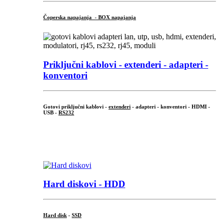
Čoperska napajanja - BOX napajanja
Priključni
kablovi - extenderi - adapteri -
konventori
Gotovi priključni kablovi -
extenderi
- adapteri - konventori - HDMI -
USB -
RS232
...
.
Hard diskovi - HDD
Hard disk
-
SSD