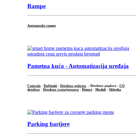
Rampe
Automatske rampe
...
Pametna kuća - Automatizacija uređaja
Centrala
-
Daljinski
-
Detektor pokreta
- Detektor poplave -
CO
detektor
-
Detektor vrata/prozora
-
Dimeri
-
Moduli
-
Sklopka
...
Parking barijere