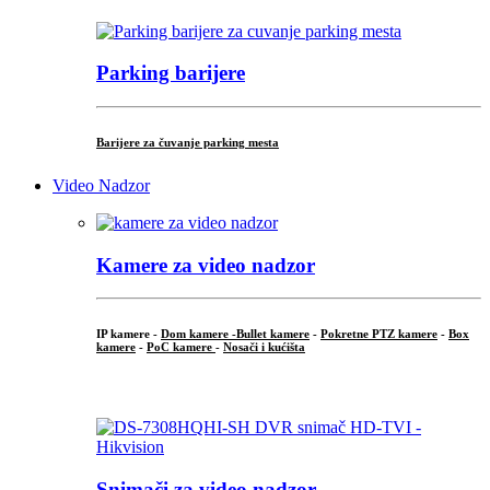
Parking barijere
Barijere za čuvanje parking mesta
Video Nadzor
Kamere za video nadzor
IP kamere -
Dom kamere -
Bullet kamere
-
Pokretne PTZ kamere
-
Box
kamere
-
PoC kamere
-
Nosači i kućišta
.
Snimači za video nadzor