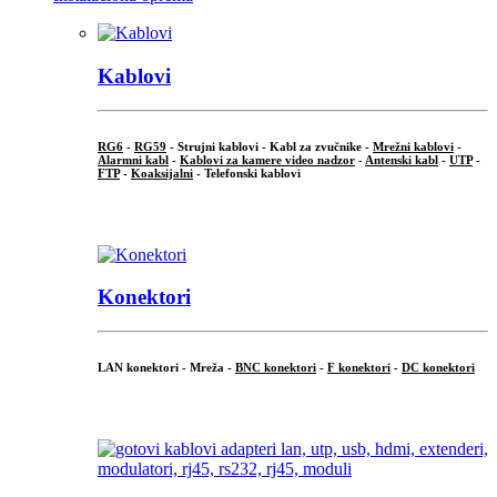
Kablovi
RG6
-
RG59
- Strujni kablovi - Kabl za zvučnike -
Mrežni kablovi
-
Alarmni kabl
-
Kablovi za kamere video nadzor
-
Antenski kabl
-
UTP
-
FTP
-
Koaksijalni
- Telefonski kablovi
...
Konektori
LAN konektori - Mreža -
BNC konektori
-
F konektori
-
DC konektori
...