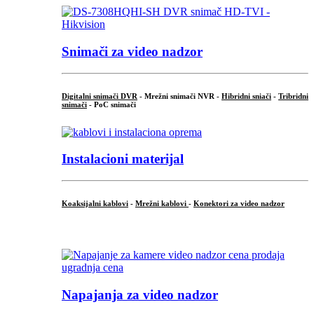
Snimači za video nadzor
Digitalni snimači DVR
- Mrežni snimači NVR -
Hibridni sniači
-
Tribridni
snimači
- PoC snimači
Instalacioni materijal
Koaksijalni kablovi
-
Mrežni kablovi
-
Konektori za video nadzor
...
Napajanja za video nadzor