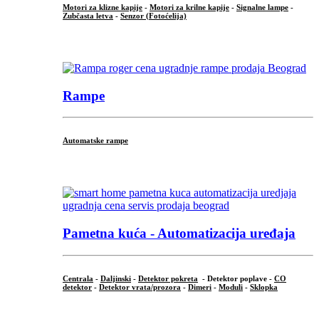
Motori za klizne kapije
-
Motori za krilne kapije
-
Signalne lampe
-
Zubčasta letva
-
Senzor (Fotoćelija)
...
Rampe
Automatske rampe
...
Pametna kuća - Automatizacija uređaja
Centrala
-
Daljinski
-
Detektor pokreta
- Detektor poplave -
CO
detektor
-
Detektor vrata/prozora
-
Dimeri
-
Moduli
-
Sklopka
...