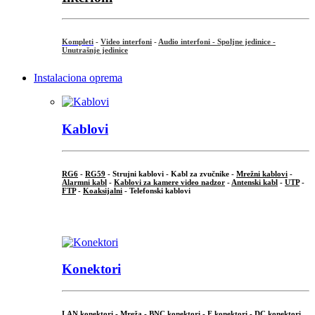
Kompleti
-
Video interfoni
-
Audio interfoni - Spoljne jedinice -
Unutrašnje jedinice
Instalaciona oprema
Kablovi
RG6
-
RG59
- Strujni kablovi - Kabl za zvučnike -
Mrežni kablovi
-
Alarmni kabl
-
Kablovi za kamere video nadzor
-
Antenski kabl
-
UTP
-
FTP
-
Koaksijalni
- Telefonski kablovi
...
Konektori
LAN konektori - Mreža -
BNC konektori
-
F konektori
-
DC konektori