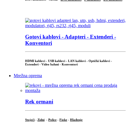
...
Gotovi kablovi - Adapteri - Extenderi -
Konventori
HDMI kablovi - USB kablovi - LAN kablovi - Optički kablovi -
Extenderi - Video baluni - Konventori
Mrežna oprema
Rek ormani
Stojeći
-
Zidni
-
Police
-
Fioke
-
Hlađenje