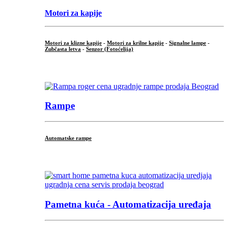
Motori za kapije
Motori za klizne kapije
-
Motori za krilne kapije
-
Signalne lampe
-
Zubčasta letva
-
Senzor (Fotoćelija)
...
Rampe
Automatske rampe
...
Pametna kuća - Automatizacija uređaja