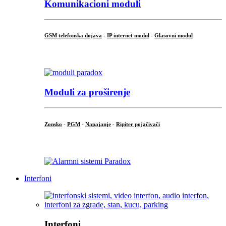
Komunikacioni moduli
GSM telefonska dojava
-
IP internet modul
-
Glasovni modul
...
Moduli za proširenje
Zonsko
-
PGM
-
Napajanje
-
Ripiter pojačivači
...
Interfoni
Interfoni