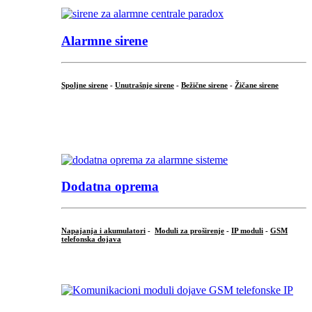
Alarmne sirene
Spoljne sirene
-
Unutrašnje sirene
-
Bežične sirene
-
Žičane sirene
...
.
Dodatna oprema
Napajanja i akumulatori
-
Moduli za proširenje
-
IP moduli
-
GSM
telefonska dojava
...