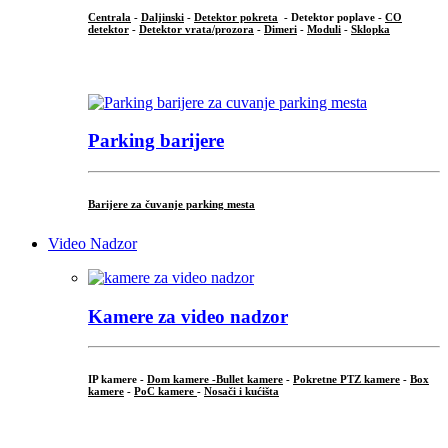
Centrala
-
Daljinski
-
Detektor pokreta
- Detektor poplave -
CO
detektor
-
Detektor vrata/prozora
-
Dimeri
-
Moduli
-
Sklopka
...
Parking barijere
Barijere za čuvanje parking mesta
Video Nadzor
Kamere za video nadzor
IP kamere -
Dom kamere -
Bullet kamere
-
Pokretne PTZ kamere
-
Box
kamere
-
PoC kamere
-
Nosači i kućišta
.