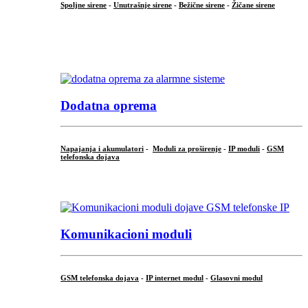
Spoljne sirene
-
Unutrašnje sirene
-
Bežične sirene
-
Žičane sirene
...
.
Dodatna oprema
Napajanja i akumulatori
-
Moduli za proširenje
-
IP moduli
-
GSM
telefonska dojava
...
Komunikacioni moduli
GSM telefonska dojava
-
IP internet modul
-
Glasovni modul
...