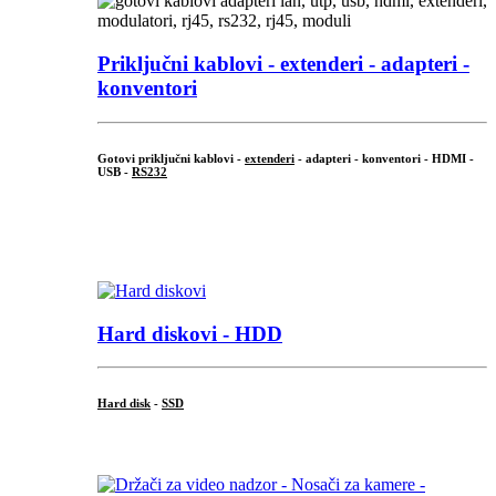
Priključni
kablovi - extenderi - adapteri -
konventori
Gotovi priključni kablovi -
extenderi
- adapteri - konventori - HDMI -
USB -
RS232
...
.
Hard diskovi - HDD
Hard disk
-
SSD
...