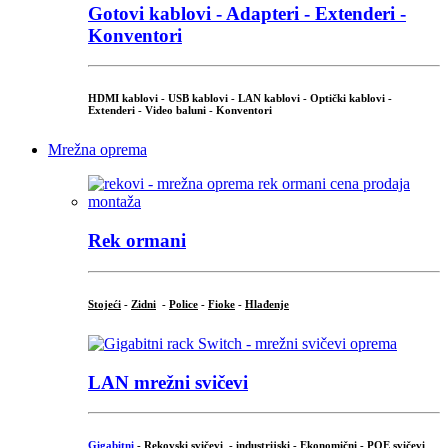
Gotovi kablovi - Adapteri - Extenderi -
Konventori
HDMI kablovi - USB kablovi - LAN kablovi - Optički kablovi -
Extenderi - Video baluni - Konventori
Mrežna oprema
Rek ormani
Stojeći
-
Zidni
-
Police
-
Fioke
-
Hlađenje
LAN mrežni svičevi
Gigabitni
-
Rekovski svičevi
-
industrijski
-
Ekonomični
-
POE svičevi