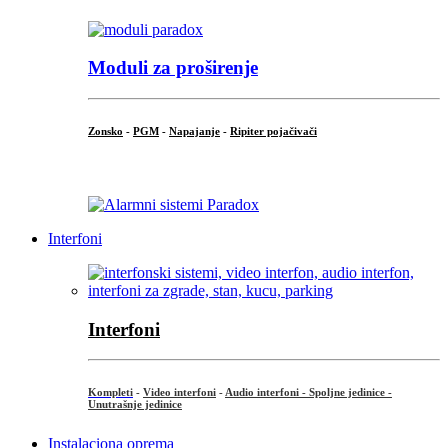
Moduli za proširenje
Zonsko
-
PGM
-
Napajanje
-
Ripiter pojačivači
...
Interfoni
Interfoni
Kompleti
-
Video interfoni
-
Audio interfoni - Spoljne jedinice -
Unutrašnje jedinice
Instalaciona oprema