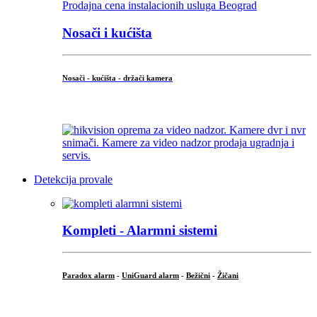
Nosači i kućišta
Nosači - kućišta - držači kamera
...
Detekcija provale
Kompleti - Alarmni sistemi
Paradox alarm
-
UniGuard alarm
-
Bežični
-
Žičani
...