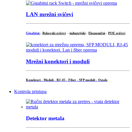
LAN mrežni svičevi
Gigabitni
-
Rekovski svičevi
-
industrijski
-
Ekonomični
-
POE svičevi
Mrežni konektori i moduli
Konektori - Moduli - RJ-45 - Fiber - SFP moduli - Ostalo
Kontrola pristupa
Detektor metala