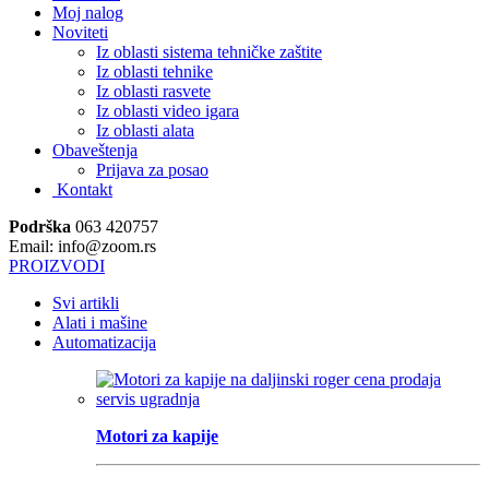
Moj nalog
Noviteti
Iz oblasti sistema tehničke zaštite
Iz oblasti tehnike
Iz oblasti rasvete
Iz oblasti video igara
Iz oblasti alata
Obaveštenja
Prijava za posao
Kontakt
Podrška
063 420757
Email: info@zoom.rs
PROIZVODI
Svi artikli
Alati i mašine
Automatizacija
Motori za kapije