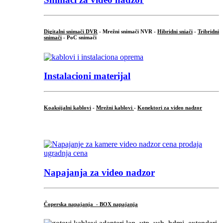
Digitalni snimači DVR
- Mrežni snimači NVR -
Hibridni sniači
-
Tribridni
snimači
- PoC snimači
Instalacioni materijal
Koaksijalni kablovi
-
Mrežni kablovi
-
Konektori za video nadzor
...
Napajanja za video nadzor
Čoperska napajanja - BOX napajanja