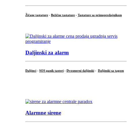
Žičane tastature
-
Bežične tastature
-
Tastature sa primopredajnikom
...
Daljinski za alarm
Daljinci
-
SOS panik tasteri
-
Dvosmerni daljinski
-
Daljinski sa tagom
...
.
Alarmne sirene