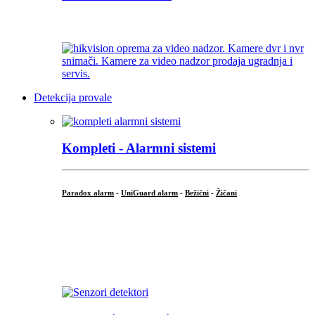
...
Detekcija provale
Kompleti - Alarmni sistemi
Paradox alarm
-
UniGuard alarm
-
Bežični
-
Žičani
...
...
.