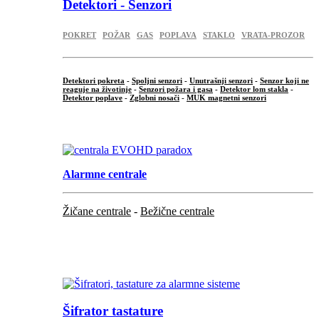
Detektori - Senzori
POKRET
POŽAR
GAS
POPLAVA
STAKLO
VRATA-PROZOR
Detektori pokreta
-
Spoljni senzori
-
Unutrašnji senzori
-
Senzor koji ne
reaguje na životinje
-
Senzori požara i gasa
-
Detektor lom stakla
-
Detektor poplave
-
Zglobni nosači
-
MUK magnetni senzori
.
Alarmne centrale
Žičane centrale
-
Bežične centrale
...
...
Šifrator tastature