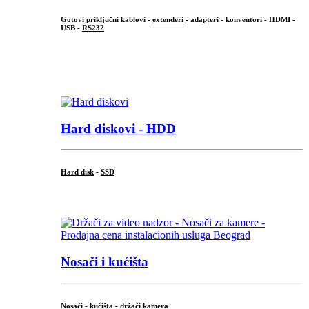
Gotovi priključni kablovi -
extenderi
- adapteri - konventori - HDMI -
USB -
RS232
...
.
Hard diskovi - HDD
Hard disk
-
SSD
...
Nosači i kućišta
Nosači - kućišta - držači kamera