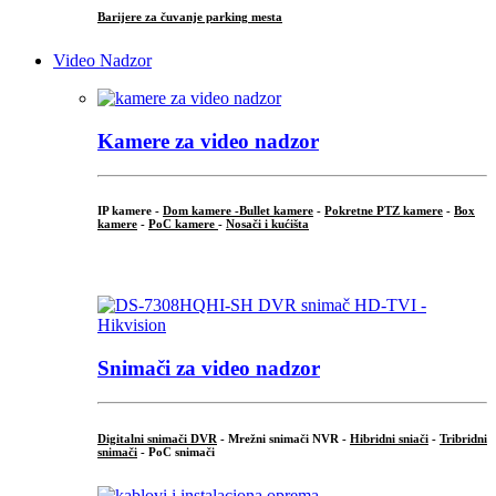
Barijere za čuvanje parking mesta
Video Nadzor
Kamere za video nadzor
IP kamere -
Dom kamere -
Bullet kamere
-
Pokretne PTZ kamere
-
Box
kamere
-
PoC kamere
-
Nosači i kućišta
.
Snimači za video nadzor
Digitalni snimači DVR
- Mrežni snimači NVR -
Hibridni sniači
-
Tribridni
snimači
- PoC snimači