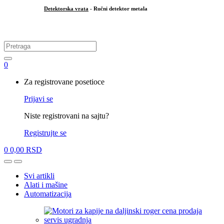
Detektorska vrata
- Ručni detektor metala
.
Search
for:
0
My
Za registrovane posetioce
Account
Prijavi se
Niste registrovani na sajtu?
Registrujte se
0
0,00
RSD
Open
Close
Svi artikli
Alati i mašine
Automatizacija