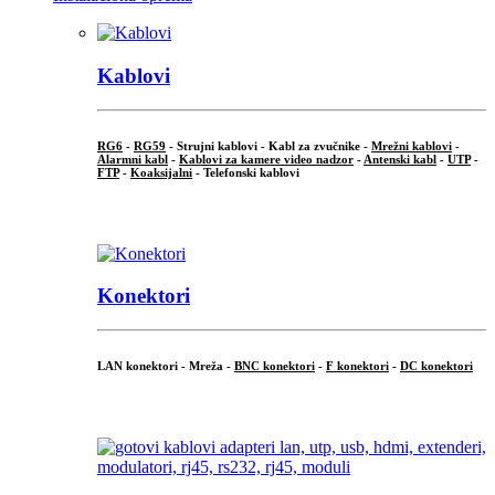
Kablovi
RG6
-
RG59
- Strujni kablovi - Kabl za zvučnike -
Mrežni kablovi
-
Alarmni kabl
-
Kablovi za kamere video nadzor
-
Antenski kabl
-
UTP
-
FTP
-
Koaksijalni
- Telefonski kablovi
...
Konektori
LAN konektori - Mreža -
BNC konektori
-
F konektori
-
DC konektori
...