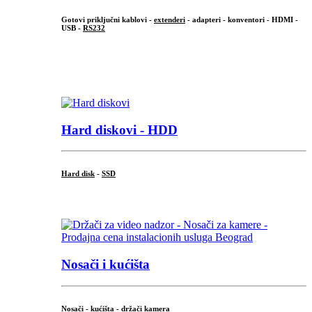
Gotovi priključni kablovi -
extenderi
- adapteri - konventori - HDMI -
USB -
RS232
...
.
Hard diskovi - HDD
Hard disk
-
SSD
...
Nosači i kućišta
Nosači - kućišta - držači kamera