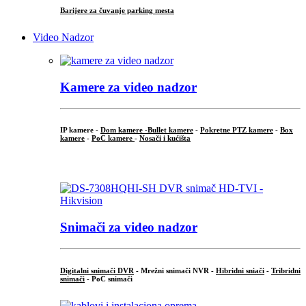
Barijere za čuvanje parking mesta
Video Nadzor
Kamere za video nadzor
IP kamere -
Dom kamere -
Bullet kamere
-
Pokretne PTZ kamere
-
Box
kamere
-
PoC kamere
-
Nosači i kućišta
.
Snimači za video nadzor
Digitalni snimači DVR
- Mrežni snimači NVR -
Hibridni sniači
-
Tribridni
snimači
- PoC snimači