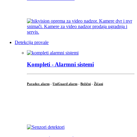
...
Detekcija provale
Kompleti - Alarmni sistemi
Paradox alarm
-
UniGuard alarm
-
Bežični
-
Žičani
...
...
.