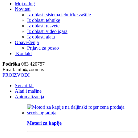
Moj nalog
Noviteti
Iz oblasti sistema tehničke zaštite
Iz oblasti tehnike
Iz oblasti rasvete
Iz oblasti video igara
Iz oblasti alata
Obaveštenja
Prijava za posao
Kontakt
Podrška
063 420757
Email: info@zoom.rs
PROIZVODI
Svi artikli
Alati i mašine
Automatizacija
Motori za kapije