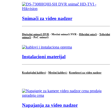
Snimači za video nadzor
Digitalni snimači DVR
- Mrežni snimači NVR -
Hibridni sniači
-
Tribridni
snimači
- PoC snimači
Instalacioni materijal
Koaksijalni kablovi
-
Mrežni kablovi
-
Konektori za video nadzor
...
Napajanja za video nadzor