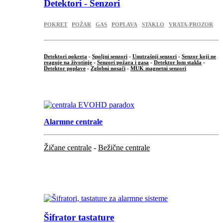
Detektori - Senzori
POKRET
POŽAR
GAS
POPLAVA
STAKLO
VRATA-PROZOR
Detektori pokreta
-
Spoljni senzori
-
Unutrašnji senzori
-
Senzor koji ne
reaguje na životinje
-
Senzori požara i gasa
-
Detektor lom stakla
-
Detektor poplave
-
Zglobni nosači
-
MUK magnetni senzori
.
Alarmne centrale
Žičane centrale
-
Bežične centrale
...
...
Šifrator tastature