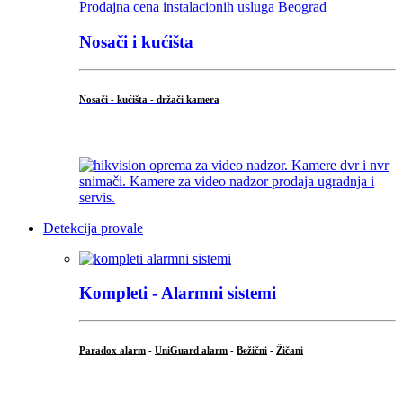
Nosači i kućišta
Nosači - kućišta - držači kamera
...
Detekcija provale
Kompleti - Alarmni sistemi
Paradox alarm
-
UniGuard alarm
-
Bežični
-
Žičani
...