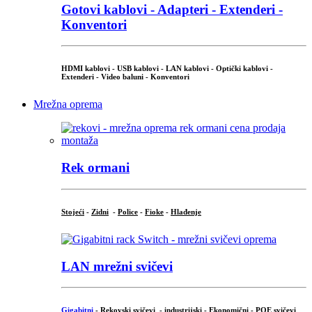
Gotovi kablovi - Adapteri - Extenderi -
Konventori
HDMI kablovi - USB kablovi - LAN kablovi - Optički kablovi -
Extenderi - Video baluni - Konventori
Mrežna oprema
Rek ormani
Stojeći
-
Zidni
-
Police
-
Fioke
-
Hlađenje
LAN mrežni svičevi
Gigabitni
-
Rekovski svičevi
-
industrijski
-
Ekonomični
-
POE svičevi