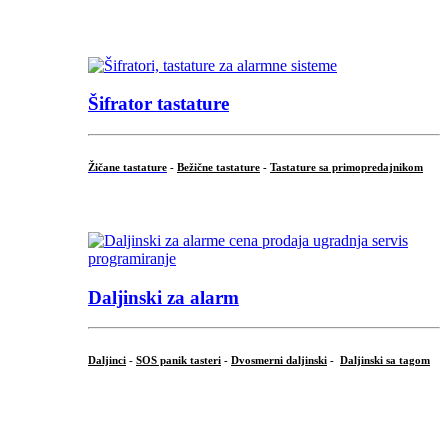
...
Šifrator tastature
Žičane tastature
-
Bežične tastature
-
Tastature sa primopredajnikom
...
Daljinski za alarm
Daljinci
-
SOS panik tasteri
-
Dvosmerni daljinski
-
Daljinski sa tagom
...
.