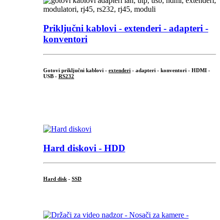
Priključni
kablovi - extenderi - adapteri -
konventori
Gotovi priključni kablovi -
extenderi
- adapteri - konventori - HDMI -
USB -
RS232
...
.
Hard diskovi - HDD
Hard disk
-
SSD
...