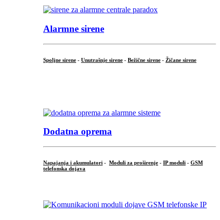
Alarmne sirene
Spoljne sirene
-
Unutrašnje sirene
-
Bežične sirene
-
Žičane sirene
...
.
Dodatna oprema
Napajanja i akumulatori
-
Moduli za proširenje
-
IP moduli
-
GSM
telefonska dojava
...