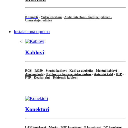
Kompleti
-
Video interfoni
-
Audio interfoni - Spoljne jedinice -
Unutrašnje jedinice
Instalaciona oprema
Kablovi
RG6
-
RG59
- Strujni kablovi - Kabl za zvučnike -
Mrežni kablovi
-
Alarmni kabl
-
Kablovi za kamere video nadzor
-
Antenski kabl
-
UTP
-
FTP
-
Koaksijalni
- Telefonski kablovi
...
Konektori
LAN konektori - Mreža -
BNC konektori
-
F konektori
-
DC konektori