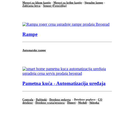
Motori za klizne kapije
-
Motori za krilne kapije
-
Signalne lampe
-
Zubčasta letva
-
Senzor (Fotoćelija)
...
Rampe
Automatske rampe
...
Pametna kuća - Automatizacija uređaja
Centrala
-
Daljinski
-
Detektor pokreta
- Detektor poplave -
CO
detektor
-
Detektor vrata/prozora
-
Dimeri
-
Moduli
-
Sklopka
...