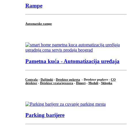
Rampe
Automatske rampe
...
Pametna kuća - Automatizacija uređaja
Centrala
-
Daljinski
-
Detektor pokreta
- Detektor poplave -
CO
detektor
-
Detektor vrata/prozora
-
Dimeri
-
Moduli
-
Sklopka
...
Parking barijere