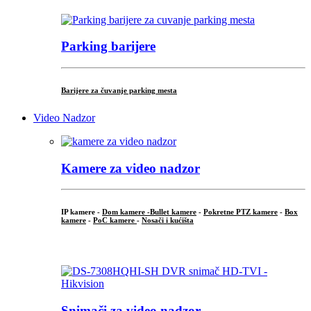
Parking barijere
Barijere za čuvanje parking mesta
Video Nadzor
Kamere za video nadzor
IP kamere -
Dom kamere -
Bullet kamere
-
Pokretne PTZ kamere
-
Box
kamere
-
PoC kamere
-
Nosači i kućišta
.
Snimači za video nadzor