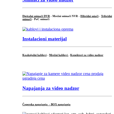
Digitalni snimači DVR
- Mrežni snimači NVR -
Hibridni sniači
-
Tribridni
snimači
- PoC snimači
Instalacioni materijal
Koaksijalni kablovi
-
Mrežni kablovi
-
Konektori za video nadzor
...
Napajanja za video nadzor
Čoperska napajanja - BOX napajanja