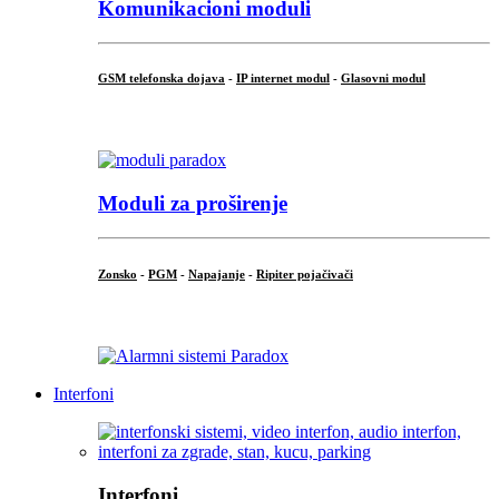
Komunikacioni moduli
GSM telefonska dojava
-
IP internet modul
-
Glasovni modul
...
Moduli za proširenje
Zonsko
-
PGM
-
Napajanje
-
Ripiter pojačivači
...
Interfoni
Interfoni