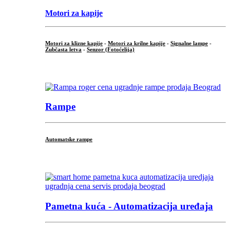
Motori za kapije
Motori za klizne kapije
-
Motori za krilne kapije
-
Signalne lampe
-
Zubčasta letva
-
Senzor (Fotoćelija)
...
Rampe
Automatske rampe
...
Pametna kuća - Automatizacija uređaja