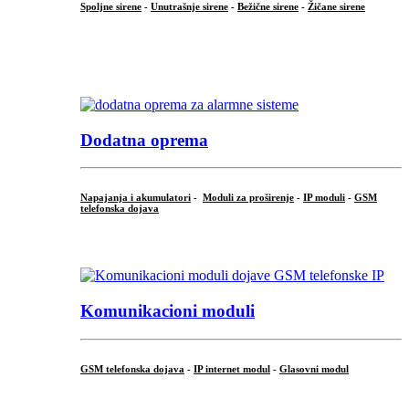
Spoljne sirene
-
Unutrašnje sirene
-
Bežične sirene
-
Žičane sirene
...
.
Dodatna oprema
Napajanja i akumulatori
-
Moduli za proširenje
-
IP moduli
-
GSM
telefonska dojava
...
Komunikacioni moduli
GSM telefonska dojava
-
IP internet modul
-
Glasovni modul
...