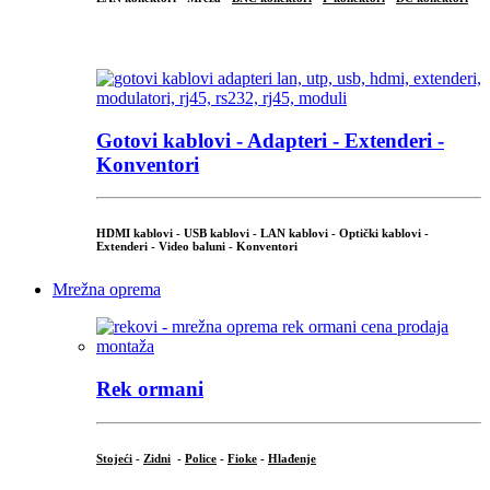
...
Gotovi kablovi - Adapteri - Extenderi -
Konventori
HDMI kablovi - USB kablovi - LAN kablovi - Optički kablovi -
Extenderi - Video baluni - Konventori
Mrežna oprema
Rek ormani
Stojeći
-
Zidni
-
Police
-
Fioke
-
Hlađenje