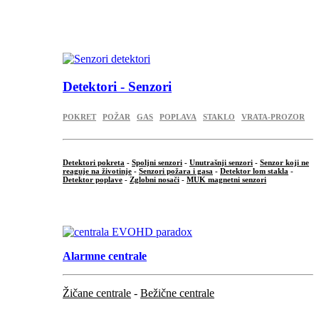
...
.
Detektori - Senzori
POKRET
POŽAR
GAS
POPLAVA
STAKLO
VRATA-PROZOR
Detektori pokreta
-
Spoljni senzori
-
Unutrašnji senzori
-
Senzor koji ne
reaguje na životinje
-
Senzori požara i gasa
-
Detektor lom stakla
-
Detektor poplave
-
Zglobni nosači
-
MUK magnetni senzori
.
Alarmne centrale
Žičane centrale
-
Bežične centrale
...