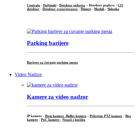
Centrala
-
Daljinski
-
Detektor pokreta
- Detektor poplave -
CO
detektor
-
Detektor vrata/prozora
-
Dimeri
-
Moduli
-
Sklopka
...
Parking barijere
Barijere za čuvanje parking mesta
Video Nadzor
Kamere za video nadzor
IP kamere -
Dom kamere -
Bullet kamere
-
Pokretne PTZ kamere
-
Box
kamere
-
PoC kamere
-
Nosači i kućišta
.