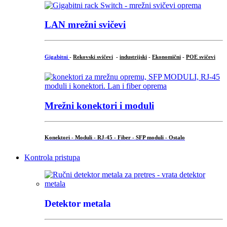
LAN mrežni svičevi
Gigabitni
-
Rekovski svičevi
-
industrijski
-
Ekonomični
-
POE svičevi
Mrežni konektori i moduli
Konektori - Moduli - RJ-45 - Fiber - SFP moduli - Ostalo
Kontrola pristupa
Detektor metala