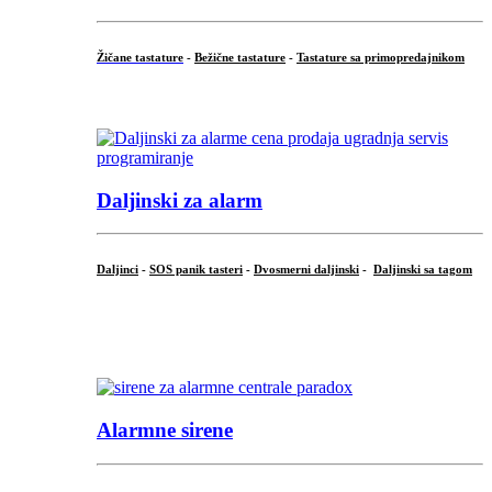
Žičane tastature
-
Bežične tastature
-
Tastature sa primopredajnikom
...
Daljinski za alarm
Daljinci
-
SOS panik tasteri
-
Dvosmerni daljinski
-
Daljinski sa tagom
...
.
Alarmne sirene