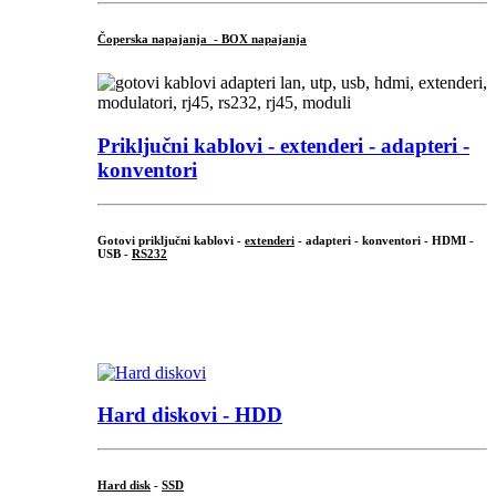
Čoperska napajanja - BOX napajanja
Priključni
kablovi - extenderi - adapteri -
konventori
Gotovi priključni kablovi -
extenderi
- adapteri - konventori - HDMI -
USB -
RS232
...
.
Hard diskovi - HDD
Hard disk
-
SSD