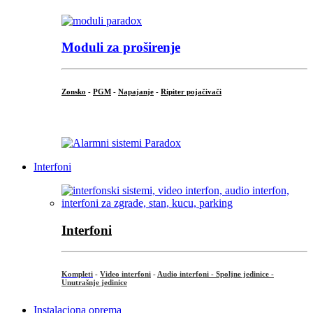
Moduli za proširenje
Zonsko
-
PGM
-
Napajanje
-
Ripiter pojačivači
...
Interfoni
Interfoni
Kompleti
-
Video interfoni
-
Audio interfoni - Spoljne jedinice -
Unutrašnje jedinice
Instalaciona oprema