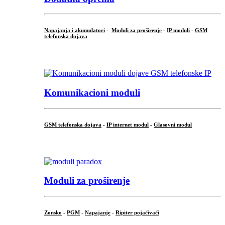
Napajanja i akumulatori
-
Moduli za proširenje
-
IP moduli
-
GSM
telefonska dojava
...
Komunikacioni moduli
GSM telefonska dojava
-
IP internet modul
-
Glasovni modul
...
Moduli za proširenje
Zonsko
-
PGM
-
Napajanje
-
Ripiter pojačivači