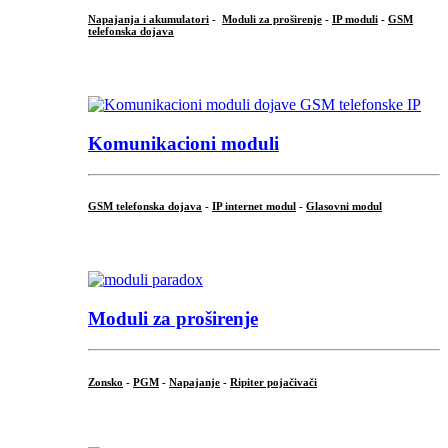
Napajanja i akumulatori
-
Moduli za proširenje
-
IP moduli
-
GSM
telefonska dojava
...
Komunikacioni moduli
GSM telefonska dojava
-
IP internet modul
-
Glasovni modul
...
Moduli za proširenje
Zonsko
-
PGM
-
Napajanje
-
Ripiter pojačivači
...