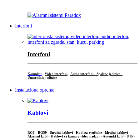
...
Interfoni
Interfoni
Kompleti
-
Video interfoni
-
Audio interfoni - Spoljne jedinice -
Unutrašnje jedinice
Instalaciona oprema
Kablovi
RG6
-
RG59
- Strujni kablovi - Kabl za zvučnike -
Mrežni kablovi
-
Alarmni kabl
-
Kablovi za kamere video nadzor
-
Antenski kabl
-
UTP
-
FTP
-
Koaksijalni
- Telefonski kablovi