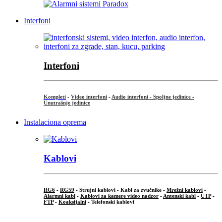
Interfoni
Interfoni
Kompleti
-
Video interfoni
-
Audio interfoni - Spoljne jedinice -
Unutrašnje jedinice
Instalaciona oprema
Kablovi
RG6
-
RG59
- Strujni kablovi - Kabl za zvučnike -
Mrežni kablovi
-
Alarmni kabl
-
Kablovi za kamere video nadzor
-
Antenski kabl
-
UTP
-
FTP
-
Koaksijalni
- Telefonski kablovi
...