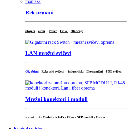
Rek ormani
Stojeći
-
Zidni
-
Police
-
Fioke
-
Hlađenje
LAN mrežni svičevi
Gigabitni
-
Rekovski svičevi
-
industrijski
-
Ekonomični
-
POE svičevi
Mrežni konektori i moduli
Konektori - Moduli - RJ-45 - Fiber - SFP moduli - Ostalo
Kontrola pristupa