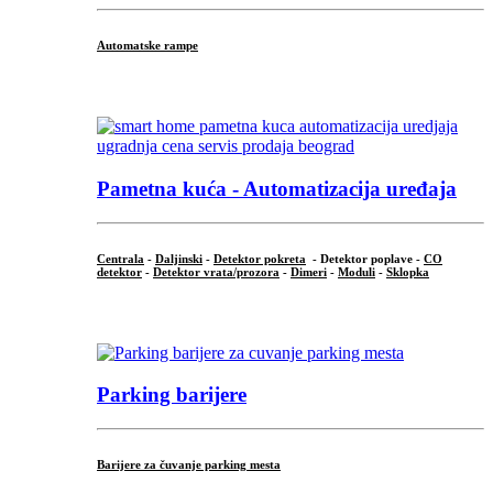
Automatske rampe
...
Pametna kuća - Automatizacija uređaja
Centrala
-
Daljinski
-
Detektor pokreta
- Detektor poplave -
CO
detektor
-
Detektor vrata/prozora
-
Dimeri
-
Moduli
-
Sklopka
...
Parking barijere
Barijere za čuvanje parking mesta