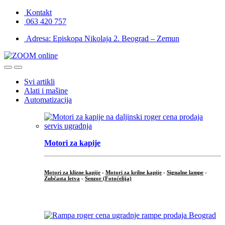
Skip
Skip
Kontakt
to
to
063 420 757
navigation
content
Adresa: Episkopa Nikolaja 2. Beograd – Zemun
Open
Close
Svi artikli
Alati i mašine
Automatizacija
Motori za kapije
Motori za klizne kapije
-
Motori za krilne kapije
-
Signalne lampe
-
Zubčasta letva
-
Senzor (Fotoćelija)
...