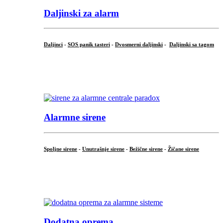
Daljinski za alarm
Daljinci
-
SOS panik tasteri
-
Dvosmerni daljinski
-
Daljinski sa tagom
...
.
Alarmne sirene
Spoljne sirene
-
Unutrašnje sirene
-
Bežične sirene
-
Žičane sirene
...
.
Dodatna oprema