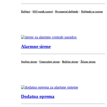
Daljinci
-
SOS panik tasteri
-
Dvosmerni daljinski
-
Daljinski sa tagom
...
.
Alarmne sirene
Spoljne sirene
-
Unutrašnje sirene
-
Bežične sirene
-
Žičane sirene
...
.
Dodatna oprema