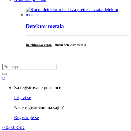
Detektor metala
Detektorska vrata
- Ručni detektor metala
.
Search
for:
0
My
Za registrovane posetioce
Account
Prijavi se
Niste registrovani na sajtu?
Registrujte se
0
0,00
RSD