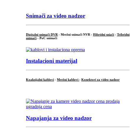
Snimači za video nadzor
Digitalni snimači DVR
- Mrežni snimači NVR -
Hibridni sniači
-
Tribridni
snimači
- PoC snimači
Instalacioni materijal
Koaksijalni kablovi
-
Mrežni kablovi
-
Konektori za video nadzor
...
Napajanja za video nadzor