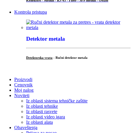
Konektori - Moduli - RJ-45 - Fiber - SFP moduli - Ostalo
Kontrola pristupa
Detektor metala
Detektorska vrata
- Ručni detektor metala
.
Proizvodi
Cenovnik
Moj nalog
Noviteti
Iz oblasti sistema tehničke zaštite
Iz oblasti tehnike
Iz oblasti rasvete
Iz oblasti video igara
Iz oblasti alata
Obaveštenja
Prijava za posao