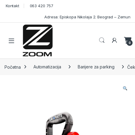
Skip to navigation
Skip to content
Kontakt
063 420 757
Adresa: Episkopa Nikolaja 2. Beograd – Zemun
Open
0
Početna
Automatizacija
Barijere za parking
Ček