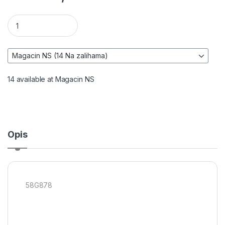
Čekić za demoliranje - GRAPHITE 58G878 količina
14 available at Magacin NS
Opis
58G878