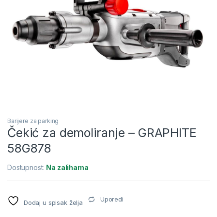
Barijere za parking
Čekić za demoliranje – GRAPHITE
58G878
Dostupnost:
Na zalihama
Uporedi
Dodaj u spisak želja