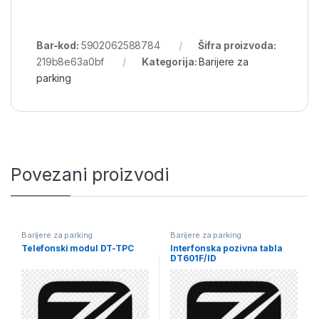
Bar-kod:
5902062588784
Šifra proizvoda:
219b8e63a0bf
Kategorija:
Barijere za
parking
Povezani proizvodi
Barijere za parking
Barijere za parking
Telefonski modul DT-TPC
Interfonska pozivna tabla
DT601F/ID