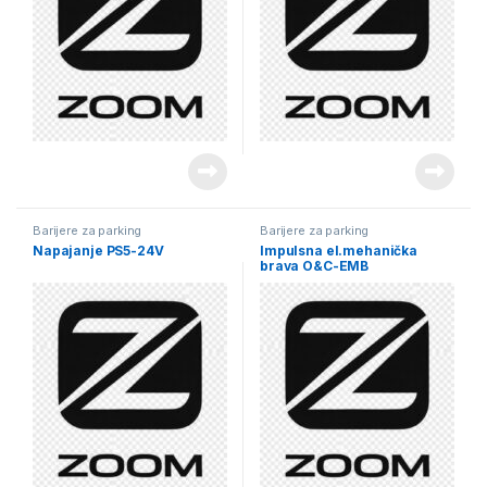
Barijere za parking
Barijere za parking
Napajanje PS5-24V
Impulsna el.mehanička
brava O&C-EMB