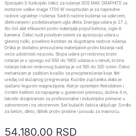
Specijalni 3-funkcijski čekić za rušenje SDS MAX GRAPHITE sa
motorom velike snage 1700 W neophodan je za napredne
radove ugradnje i rušenja. Sadrži načine bušenja sa udarcem,
dletovanjem i podešavanjem ugla dleta. Energija udara je 27 J,
što čini alat efikasnim protiv materijala poput betona, cigle ili
kamena. Čekić nudi poseban sistem za apsorpciju udara u
glavnoj ručki, posebno koristan za dugotrajne radove rušenja.
Drška je dodatno presvučena materijalom protiv klizanja radi
veće udobnosti na poslu. Stopa udara pri redovnoj brzini
rotacije je u opsegu od 950 do 1900 udaraca u minuti, brzina
rotacije tokom redovnog bušenja je od 160 do 320 o/min. Čekić
mehanizam je zaštićen kvačilo za preopterećenje koje štiti
uređaj od slučajnog pregrevanja. Kućište zupčanika alata je
ojačano legurom magnezijuma. Alat je opremljen fleksibilnim i
čvrstim kablom za napajanje u gumenom premazu, dužine 4 m,
takođe dizajniranom za profesionalne i industrijske primene u
zatvorenom i na otvorenom. Set bušaćih čekića uključuje: Svrdlo
za beton, dleto, štitnik protiv prašine i posudu za masnoću.
54.180,00
RSD