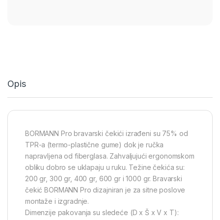
Opis
BORMANN Pro bravarski čekići izrađeni su 75% od
TPR-a (termo-plastične gume) dok je ručka
napravljena od fiberglasa. Zahvaljujući ergonomskom
obliku dobro se uklapaju u ruku. Težine čekića su:
200 gr, 300 gr, 400 gr, 600 gr i 1000 gr. Bravarski
čekić BORMANN Pro dizajniran je za sitne poslove
montaže i izgradnje.
Dimenzije pakovanja su sledeće (D x Š x V x T):