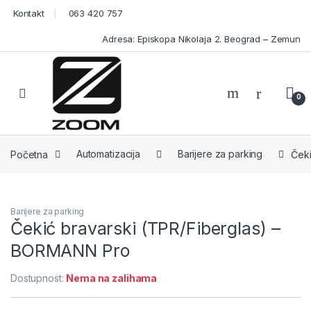
Skip to navigation
Skip to content
Kontakt
063 420 757
Adresa: Episkopa Nikolaja 2. Beograd – Zemun
Open
0
Početna
Automatizacija
Barijere za parking
Čeki
Barijere za parking
Čekić bravarski (TPR/Fiberglas) –
BORMANN Pro
Dostupnost:
Nema na zalihama