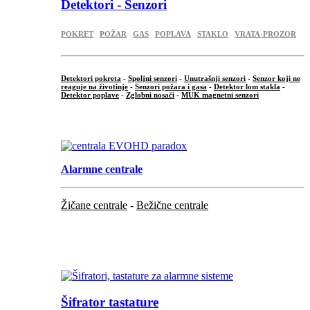
Detektori - Senzori
POKRET
POŽAR
GAS
POPLAVA
STAKLO
VRATA-PROZOR
Detektori pokreta
-
Spoljni senzori
-
Unutrašnji senzori
-
Senzor koji ne
reaguje na životinje
-
Senzori požara i gasa
-
Detektor lom stakla
-
Detektor poplave
-
Zglobni nosači
-
MUK magnetni senzori
.
Alarmne centrale
Žičane centrale
-
Bežične centrale
...
...
Šifrator tastature