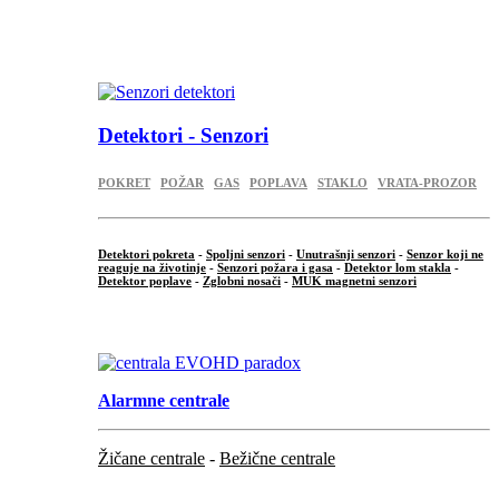
...
.
Detektori - Senzori
POKRET
POŽAR
GAS
POPLAVA
STAKLO
VRATA-PROZOR
Detektori pokreta
-
Spoljni senzori
-
Unutrašnji senzori
-
Senzor koji ne
reaguje na životinje
-
Senzori požara i gasa
-
Detektor lom stakla
-
Detektor poplave
-
Zglobni nosači
-
MUK magnetni senzori
.
Alarmne centrale
Žičane centrale
-
Bežične centrale
...