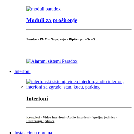
Moduli za proširenje
Zonsko
-
PGM
-
Napajanje
-
Ripiter pojačivači
...
Interfoni
Interfoni
Kompleti
-
Video interfoni
-
Audio interfoni - Spoljne jedinice -
Unutrašnje jedinice
Instalaciona oprema