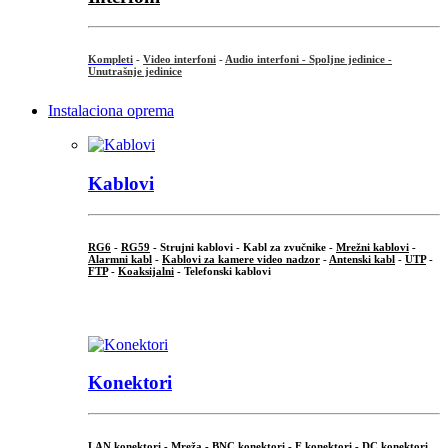
Kompleti
-
Video interfoni
-
Audio interfoni - Spoljne jedinice -
Unutrašnje jedinice
Instalaciona oprema
Kablovi
RG6
-
RG59
- Strujni kablovi - Kabl za zvučnike -
Mrežni kablovi
-
Alarmni kabl
-
Kablovi za kamere video nadzor
-
Antenski kabl
-
UTP
-
FTP
-
Koaksijalni
- Telefonski kablovi
...
Konektori
LAN konektori - Mreža -
BNC konektori
-
F konektori
-
DC konektori