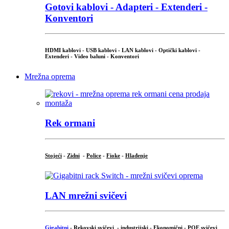
Gotovi kablovi - Adapteri - Extenderi -
Konventori
HDMI kablovi - USB kablovi - LAN kablovi - Optički kablovi -
Extenderi - Video baluni - Konventori
Mrežna oprema
Rek ormani
Stojeći
-
Zidni
-
Police
-
Fioke
-
Hlađenje
LAN mrežni svičevi
Gigabitni
-
Rekovski svičevi
-
industrijski
-
Ekonomični
-
POE svičevi