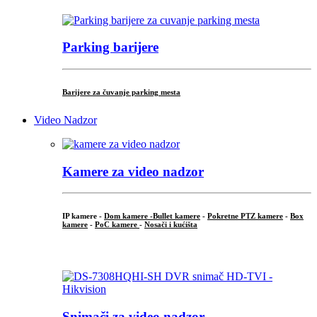
Parking barijere
Barijere za čuvanje parking mesta
Video Nadzor
Kamere za video nadzor
IP kamere -
Dom kamere -
Bullet kamere
-
Pokretne PTZ kamere
-
Box
kamere
-
PoC kamere
-
Nosači i kućišta
.
Snimači za video nadzor