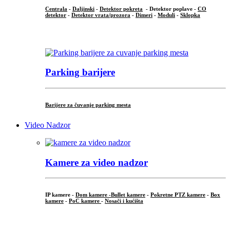
Centrala
-
Daljinski
-
Detektor pokreta
- Detektor poplave -
CO
detektor
-
Detektor vrata/prozora
-
Dimeri
-
Moduli
-
Sklopka
...
Parking barijere
Barijere za čuvanje parking mesta
Video Nadzor
Kamere za video nadzor
IP kamere -
Dom kamere -
Bullet kamere
-
Pokretne PTZ kamere
-
Box
kamere
-
PoC kamere
-
Nosači i kućišta
.