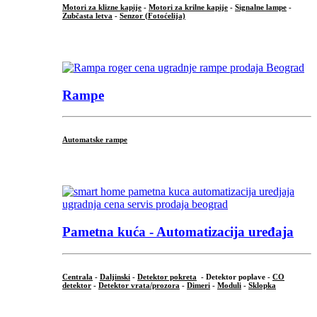
Motori za klizne kapije
-
Motori za krilne kapije
-
Signalne lampe
-
Zubčasta letva
-
Senzor (Fotoćelija)
...
Rampe
Automatske rampe
...
Pametna kuća - Automatizacija uređaja
Centrala
-
Daljinski
-
Detektor pokreta
- Detektor poplave -
CO
detektor
-
Detektor vrata/prozora
-
Dimeri
-
Moduli
-
Sklopka
...