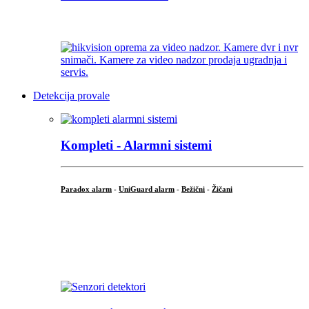
...
Detekcija provale
Kompleti - Alarmni sistemi
Paradox alarm
-
UniGuard alarm
-
Bežični
-
Žičani
...
...
.