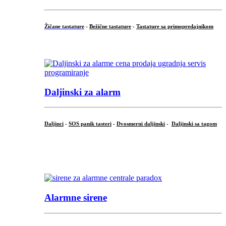
Žičane tastature
-
Bežične tastature
-
Tastature sa primopredajnikom
...
Daljinski za alarm
Daljinci
-
SOS panik tasteri
-
Dvosmerni daljinski
-
Daljinski sa tagom
...
.
Alarmne sirene