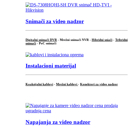
Snimači za video nadzor
Digitalni snimači DVR
- Mrežni snimači NVR -
Hibridni sniači
-
Tribridni
snimači
- PoC snimači
Instalacioni materijal
Koaksijalni kablovi
-
Mrežni kablovi
-
Konektori za video nadzor
...
Napajanja za video nadzor