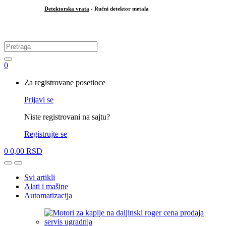
Detektorska vrata
- Ručni detektor metala
.
Search
for:
0
My
Za registrovane posetioce
Account
Prijavi se
Niste registrovani na sajtu?
Registrujte se
0
0,00
RSD
Open
Close
Svi artikli
Alati i mašine
Automatizacija