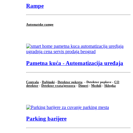
Rampe
Automatske rampe
...
Pametna kuća - Automatizacija uređaja
Centrala
-
Daljinski
-
Detektor pokreta
- Detektor poplave -
CO
detektor
-
Detektor vrata/prozora
-
Dimeri
-
Moduli
-
Sklopka
...
Parking barijere