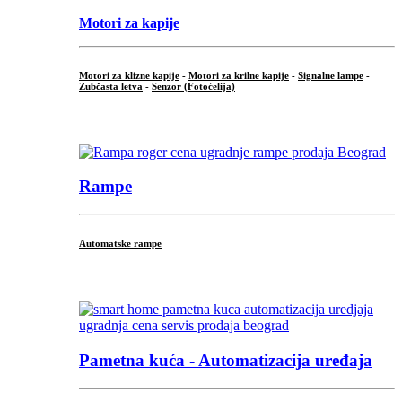
Motori za kapije
Motori za klizne kapije
-
Motori za krilne kapije
-
Signalne lampe
-
Zubčasta letva
-
Senzor (Fotoćelija)
...
Rampe
Automatske rampe
...
Pametna kuća - Automatizacija uređaja