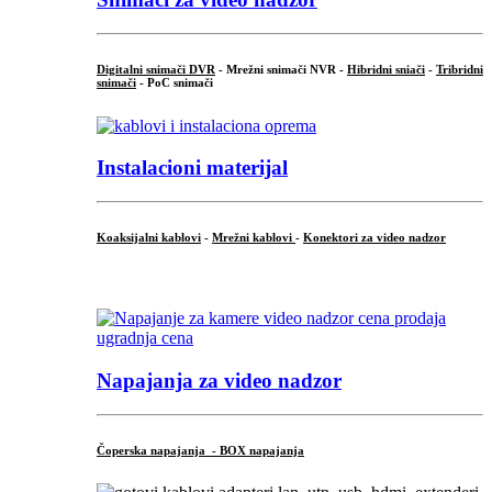
Digitalni snimači DVR
- Mrežni snimači NVR -
Hibridni sniači
-
Tribridni
snimači
- PoC snimači
Instalacioni materijal
Koaksijalni kablovi
-
Mrežni kablovi
-
Konektori za video nadzor
...
Napajanja za video nadzor
Čoperska napajanja - BOX napajanja