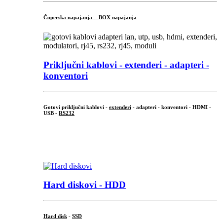
Čoperska napajanja - BOX napajanja
Priključni
kablovi - extenderi - adapteri -
konventori
Gotovi priključni kablovi -
extenderi
- adapteri - konventori - HDMI -
USB -
RS232
...
.
Hard diskovi - HDD
Hard disk
-
SSD