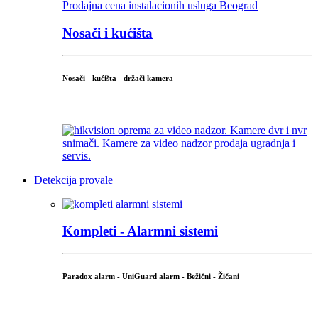
Nosači i kućišta
Nosači - kućišta - držači kamera
...
Detekcija provale
Kompleti - Alarmni sistemi
Paradox alarm
-
UniGuard alarm
-
Bežični
-
Žičani
...