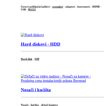
Gotovi priključni kablovi -
extenderi
- adapteri - konventori - HDMI -
USB -
RS232
...
.
Hard diskovi - HDD
Hard disk
-
SSD
...
Nosači i kućišta
Nosači - kućišta - držači kamera