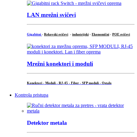
LAN mrežni svičevi
Gigabitni
-
Rekovski svičevi
-
industrijski
-
Ekonomični
-
POE svičevi
Mrežni konektori i moduli
Konektori - Moduli - RJ-45 - Fiber - SFP moduli - Ostalo
Kontrola pristupa
Detektor metala