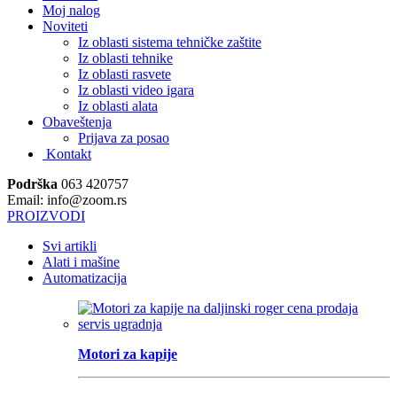
Moj nalog
Noviteti
Iz oblasti sistema tehničke zaštite
Iz oblasti tehnike
Iz oblasti rasvete
Iz oblasti video igara
Iz oblasti alata
Obaveštenja
Prijava za posao
Kontakt
Podrška
063 420757
Email: info@zoom.rs
PROIZVODI
Svi artikli
Alati i mašine
Automatizacija
Motori za kapije