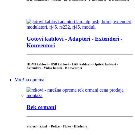
...
Gotovi kablovi - Adapteri - Extenderi -
Konventori
HDMI kablovi - USB kablovi - LAN kablovi - Optički kablovi -
Extenderi - Video baluni - Konventori
Mrežna oprema
Rek ormani
Stojeći
-
Zidni
-
Police
-
Fioke
-
Hlađenje