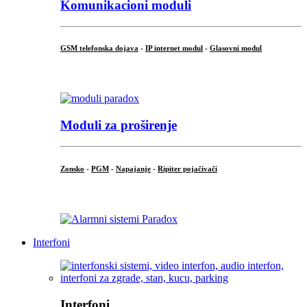
Komunikacioni moduli
GSM telefonska dojava
-
IP internet modul
-
Glasovni modul
...
Moduli za proširenje
Zonsko
-
PGM
-
Napajanje
-
Ripiter pojačivači
...
Interfoni
Interfoni