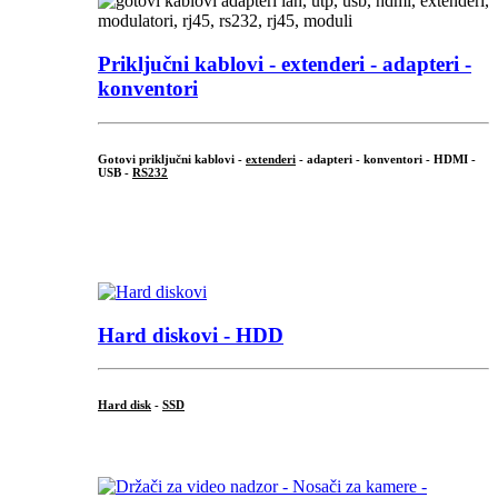
Priključni
kablovi - extenderi - adapteri -
konventori
Gotovi priključni kablovi -
extenderi
- adapteri - konventori - HDMI -
USB -
RS232
...
.
Hard diskovi - HDD
Hard disk
-
SSD
...