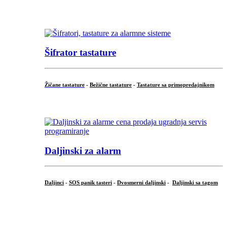
...
Šifrator tastature
Žičane tastature
-
Bežične tastature
-
Tastature sa primopredajnikom
...
Daljinski za alarm
Daljinci
-
SOS panik tasteri
-
Dvosmerni daljinski
-
Daljinski sa tagom
...
.