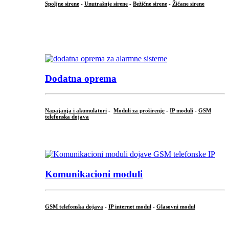
Spoljne sirene
-
Unutrašnje sirene
-
Bežične sirene
-
Žičane sirene
...
.
Dodatna oprema
Napajanja i akumulatori
-
Moduli za proširenje
-
IP moduli
-
GSM
telefonska dojava
...
Komunikacioni moduli
GSM telefonska dojava
-
IP internet modul
-
Glasovni modul
...