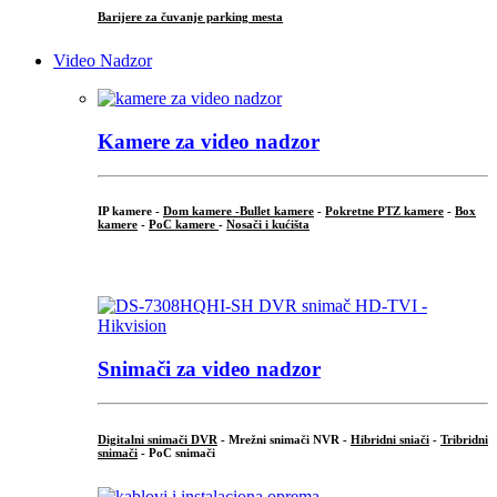
Barijere za čuvanje parking mesta
Video Nadzor
Kamere za video nadzor
IP kamere -
Dom kamere -
Bullet kamere
-
Pokretne PTZ kamere
-
Box
kamere
-
PoC kamere
-
Nosači i kućišta
.
Snimači za video nadzor
Digitalni snimači DVR
- Mrežni snimači NVR -
Hibridni sniači
-
Tribridni
snimači
- PoC snimači