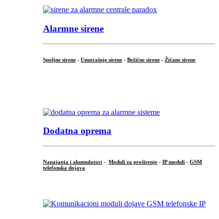
Alarmne sirene
Spoljne sirene
-
Unutrašnje sirene
-
Bežične sirene
-
Žičane sirene
...
.
Dodatna oprema
Napajanja i akumulatori
-
Moduli za proširenje
-
IP moduli
-
GSM
telefonska dojava
...