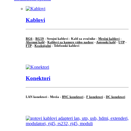
Kablovi
RG6
-
RG59
- Strujni kablovi - Kabl za zvučnike -
Mrežni kablovi
-
Alarmni kabl
-
Kablovi za kamere video nadzor
-
Antenski kabl
-
UTP
-
FTP
-
Koaksijalni
- Telefonski kablovi
...
Konektori
LAN konektori - Mreža -
BNC konektori
-
F konektori
-
DC konektori
...