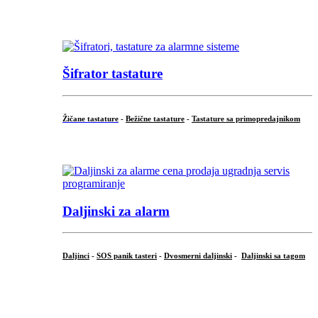
...
Šifrator tastature
Žičane tastature
-
Bežične tastature
-
Tastature sa primopredajnikom
...
Daljinski za alarm
Daljinci
-
SOS panik tasteri
-
Dvosmerni daljinski
-
Daljinski sa tagom
...
.