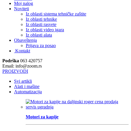
Moj nalog
Noviteti
Iz oblasti sistema tehničke zaštite
Iz oblasti tehnike
Iz oblasti rasvete
Iz oblasti video igara
Iz oblasti alata
Obaveštenja
Prijava za posao
Kontakt
Podrška
063 420757
Email: info@zoom.rs
PROIZVODI
Svi artikli
Alati i mašine
Automatizacija
Motori za kapije