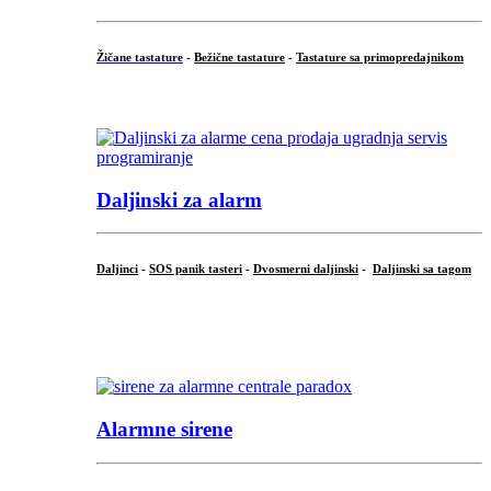
Žičane tastature
-
Bežične tastature
-
Tastature sa primopredajnikom
...
Daljinski za alarm
Daljinci
-
SOS panik tasteri
-
Dvosmerni daljinski
-
Daljinski sa tagom
...
.
Alarmne sirene