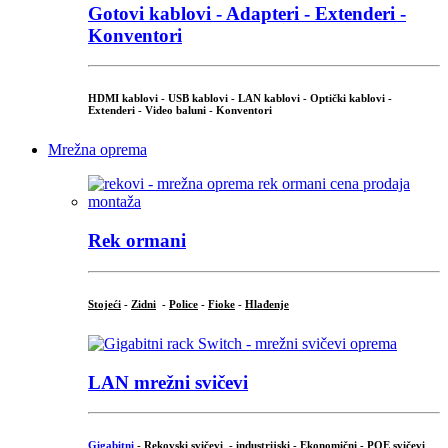
Gotovi kablovi - Adapteri - Extenderi -
Konventori
HDMI kablovi - USB kablovi - LAN kablovi - Optički kablovi -
Extenderi - Video baluni - Konventori
Mrežna oprema
Rek ormani
Stojeći
-
Zidni
-
Police
-
Fioke
-
Hlađenje
LAN mrežni svičevi
Gigabitni
-
Rekovski svičevi
-
industrijski
-
Ekonomični
-
POE svičevi