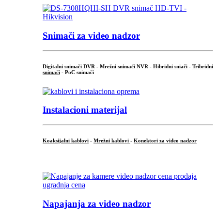
Snimači za video nadzor
Digitalni snimači DVR
- Mrežni snimači NVR -
Hibridni sniači
-
Tribridni
snimači
- PoC snimači
Instalacioni materijal
Koaksijalni kablovi
-
Mrežni kablovi
-
Konektori za video nadzor
...
Napajanja za video nadzor