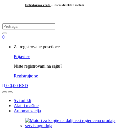
Detektorska vrata
- Ručni detektor metala
.
Search
for:
0
My
Za registrovane posetioce
Account
Prijavi se
Niste registrovani na sajtu?
Registrujte se
0
0,00
RSD
Open
Close
Svi artikli
Alati i mašine
Automatizacija