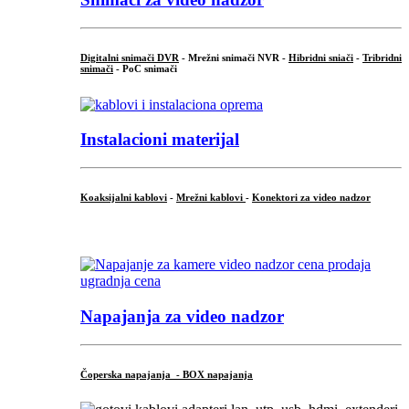
Digitalni snimači DVR
- Mrežni snimači NVR -
Hibridni sniači
-
Tribridni
snimači
- PoC snimači
Instalacioni materijal
Koaksijalni kablovi
-
Mrežni kablovi
-
Konektori za video nadzor
...
Napajanja za video nadzor
Čoperska napajanja - BOX napajanja