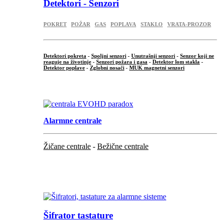
Detektori - Senzori
POKRET
POŽAR
GAS
POPLAVA
STAKLO
VRATA-PROZOR
Detektori pokreta
-
Spoljni senzori
-
Unutrašnji senzori
-
Senzor koji ne
reaguje na životinje
-
Senzori požara i gasa
-
Detektor lom stakla
-
Detektor poplave
-
Zglobni nosači
-
MUK magnetni senzori
.
Alarmne centrale
Žičane centrale
-
Bežične centrale
...
...
Šifrator tastature