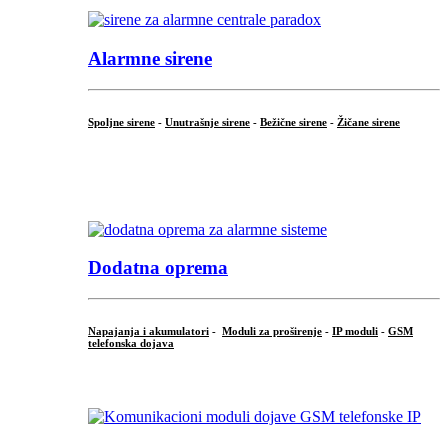
Alarmne sirene
Spoljne sirene
-
Unutrašnje sirene
-
Bežične sirene
-
Žičane sirene
...
.
Dodatna oprema
Napajanja i akumulatori
-
Moduli za proširenje
-
IP moduli
-
GSM
telefonska dojava
...