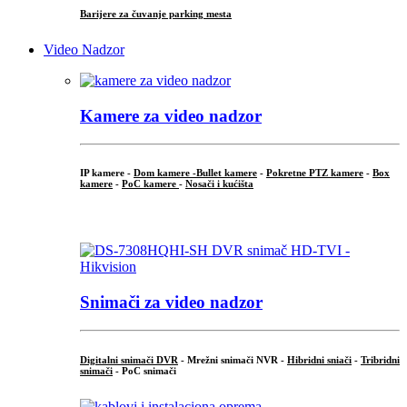
Barijere za čuvanje parking mesta
Video Nadzor
Kamere za video nadzor
IP kamere -
Dom kamere -
Bullet kamere
-
Pokretne PTZ kamere
-
Box
kamere
-
PoC kamere
-
Nosači i kućišta
.
Snimači za video nadzor
Digitalni snimači DVR
- Mrežni snimači NVR -
Hibridni sniači
-
Tribridni
snimači
- PoC snimači