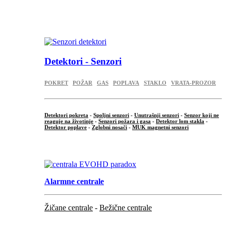
...
.
Detektori - Senzori
POKRET
POŽAR
GAS
POPLAVA
STAKLO
VRATA-PROZOR
Detektori pokreta
-
Spoljni senzori
-
Unutrašnji senzori
-
Senzor koji ne
reaguje na životinje
-
Senzori požara i gasa
-
Detektor lom stakla
-
Detektor poplave
-
Zglobni nosači
-
MUK magnetni senzori
.
Alarmne centrale
Žičane centrale
-
Bežične centrale
...