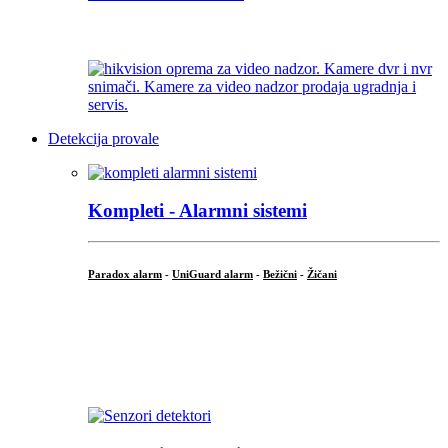
...
Detekcija provale
Kompleti - Alarmni sistemi
Paradox alarm
-
UniGuard alarm
-
Bežični
-
Žičani
...
...
.