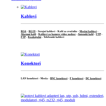
Kablovi
RG6
-
RG59
- Strujni kablovi - Kabl za zvučnike -
Mrežni kablovi
-
Alarmni kabl
-
Kablovi za kamere video nadzor
-
Antenski kabl
-
UTP
-
FTP
-
Koaksijalni
- Telefonski kablovi
...
Konektori
LAN konektori - Mreža -
BNC konektori
-
F konektori
-
DC konektori
...