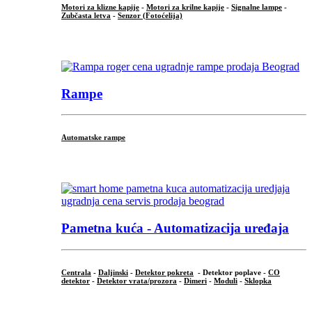
Motori za klizne kapije
-
Motori za krilne kapije
-
Signalne lampe
-
Zubčasta letva
-
Senzor (Fotoćelija)
...
Rampe
Automatske rampe
...
Pametna kuća - Automatizacija uređaja
Centrala
-
Daljinski
-
Detektor pokreta
- Detektor poplave -
CO
detektor
-
Detektor vrata/prozora
-
Dimeri
-
Moduli
-
Sklopka
...