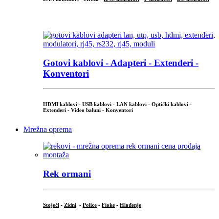
...
Gotovi kablovi - Adapteri - Extenderi -
Konventori
HDMI kablovi - USB kablovi - LAN kablovi - Optički kablovi -
Extenderi - Video baluni - Konventori
Mrežna oprema
Rek ormani
Stojeći
-
Zidni
-
Police
-
Fioke
-
Hlađenje