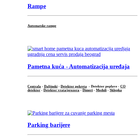
Rampe
Automatske rampe
...
Pametna kuća - Automatizacija uređaja
Centrala
-
Daljinski
-
Detektor pokreta
- Detektor poplave -
CO
detektor
-
Detektor vrata/prozora
-
Dimeri
-
Moduli
-
Sklopka
...
Parking barijere