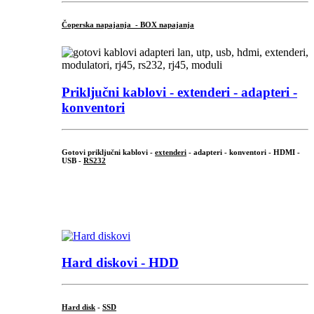
Čoperska napajanja - BOX napajanja
Priključni
kablovi - extenderi - adapteri -
konventori
Gotovi priključni kablovi -
extenderi
- adapteri - konventori - HDMI -
USB -
RS232
...
.
Hard diskovi - HDD
Hard disk
-
SSD