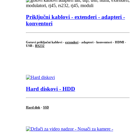
Priključni
kablovi - extenderi - adapteri -
konventori
Gotovi priključni kablovi -
extenderi
- adapteri - konventori - HDMI -
USB -
RS232
...
.
Hard diskovi - HDD
Hard disk
-
SSD
...