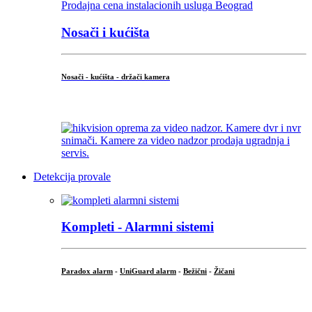
Nosači i kućišta
Nosači - kućišta - držači kamera
...
Detekcija provale
Kompleti - Alarmni sistemi
Paradox alarm
-
UniGuard alarm
-
Bežični
-
Žičani
...