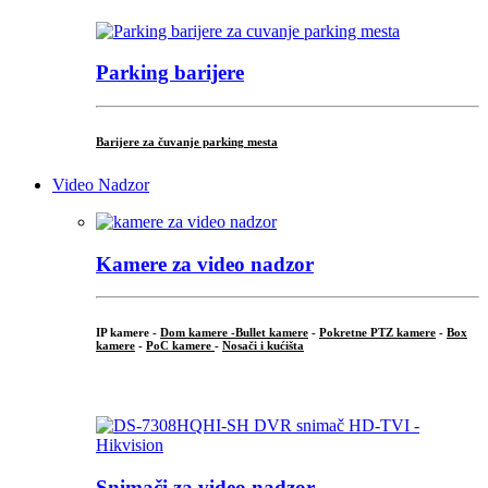
Parking barijere
Barijere za čuvanje parking mesta
Video Nadzor
Kamere za video nadzor
IP kamere -
Dom kamere -
Bullet kamere
-
Pokretne PTZ kamere
-
Box
kamere
-
PoC kamere
-
Nosači i kućišta
.
Snimači za video nadzor