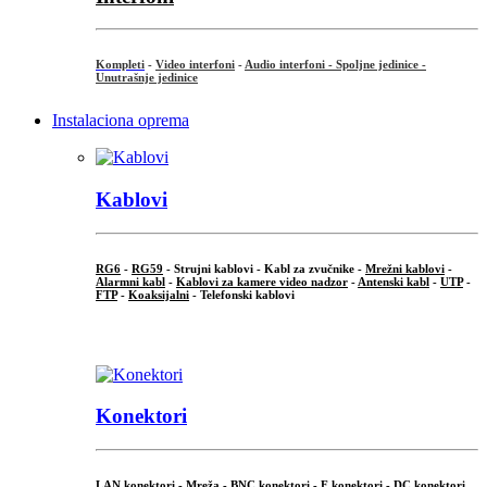
Kompleti
-
Video interfoni
-
Audio interfoni - Spoljne jedinice -
Unutrašnje jedinice
Instalaciona oprema
Kablovi
RG6
-
RG59
- Strujni kablovi - Kabl za zvučnike -
Mrežni kablovi
-
Alarmni kabl
-
Kablovi za kamere video nadzor
-
Antenski kabl
-
UTP
-
FTP
-
Koaksijalni
- Telefonski kablovi
...
Konektori
LAN konektori - Mreža -
BNC konektori
-
F konektori
-
DC konektori