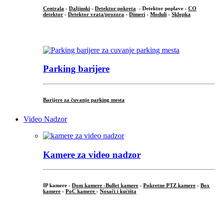
Centrala
-
Daljinski
-
Detektor pokreta
- Detektor poplave -
CO
detektor
-
Detektor vrata/prozora
-
Dimeri
-
Moduli
-
Sklopka
...
Parking barijere
Barijere za čuvanje parking mesta
Video Nadzor
Kamere za video nadzor
IP kamere -
Dom kamere -
Bullet kamere
-
Pokretne PTZ kamere
-
Box
kamere
-
PoC kamere
-
Nosači i kućišta
.