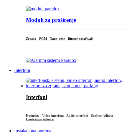
Moduli za proširenje
Zonsko
-
PGM
-
Napajanje
-
Ripiter pojačivači
...
Interfoni
Interfoni
Kompleti
-
Video interfoni
-
Audio interfoni - Spoljne jedinice -
Unutrašnje jedinice
Instalaciona oprema