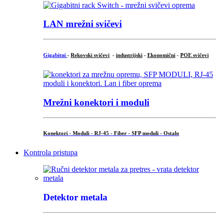
LAN mrežni svičevi
Gigabitni
-
Rekovski svičevi
-
industrijski
-
Ekonomični
-
POE svičevi
Mrežni konektori i moduli
Konektori - Moduli - RJ-45 - Fiber - SFP moduli - Ostalo
Kontrola pristupa
Detektor metala