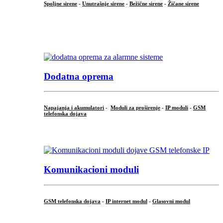
Spoljne sirene
-
Unutrašnje sirene
-
Bežične sirene
-
Žičane sirene
...
.
Dodatna oprema
Napajanja i akumulatori
-
Moduli za proširenje
-
IP moduli
-
GSM
telefonska dojava
...
Komunikacioni moduli
GSM telefonska dojava
-
IP internet modul
-
Glasovni modul
...