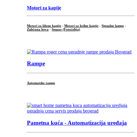
Motori za kapije
Motori za klizne kapije
-
Motori za krilne kapije
-
Signalne lampe
-
Zubčasta letva
-
Senzor (Fotoćelija)
...
Rampe
Automatske rampe
...
Pametna kuća - Automatizacija uređaja