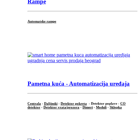
Rampe
Automatske rampe
...
Pametna kuća - Automatizacija uređaja
Centrala
-
Daljinski
-
Detektor pokreta
- Detektor poplave -
CO
detektor
-
Detektor vrata/prozora
-
Dimeri
-
Moduli
-
Sklopka
...