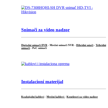
Snimači za video nadzor
Digitalni snimači DVR
- Mrežni snimači NVR -
Hibridni sniači
-
Tribridni
snimači
- PoC snimači
Instalacioni materijal
Koaksijalni kablovi
-
Mrežni kablovi
-
Konektori za video nadzor
...