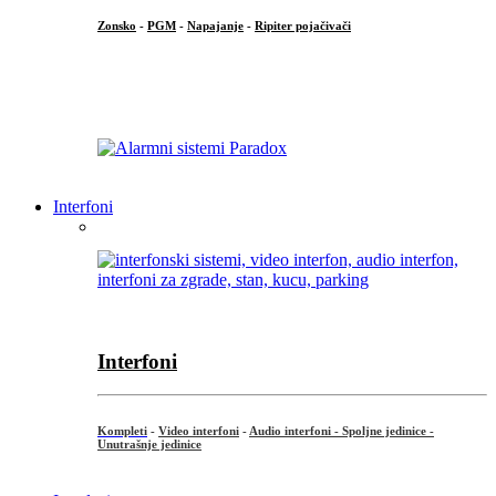
Zonsko
-
PGM
-
Napajanje
-
Ripiter pojačivači
...
Interfoni
Interfoni
Kompleti
-
Video interfoni
-
Audio interfoni - Spoljne jedinice -
Unutrašnje jedinice