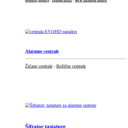
Detektor poplave
-
Zglobni nosači
-
MUK magnetni senzori
.
Alarmne centrale
Žičane centrale
-
Bežične centrale
...
...
Šifrator tastature