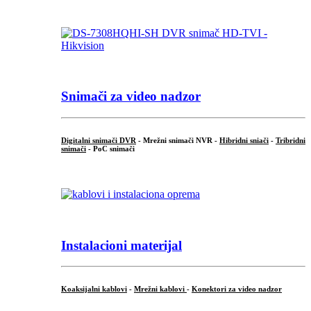
Snimači za video nadzor
Digitalni snimači DVR
- Mrežni snimači NVR -
Hibridni sniači
-
Tribridni
snimači
- PoC snimači
Instalacioni materijal
Koaksijalni kablovi
-
Mrežni kablovi
-
Konektori za video nadzor