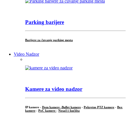
Parking barijere
Barijere za čuvanje parking mesta
Video Nadzor
Kamere za video nadzor
IP kamere -
Dom kamere -
Bullet kamere
-
Pokretne PTZ kamere
-
Box
kamere
-
PoC kamere
-
Nosači i kućišta
.