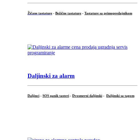
Žičane tastature
-
Bežične tastature
-
Tastature sa primopredajnikom
...
Daljinski za alarm
Daljinci
-
SOS panik tasteri
-
Dvosmerni daljinski
-
Daljinski sa tagom
...
.