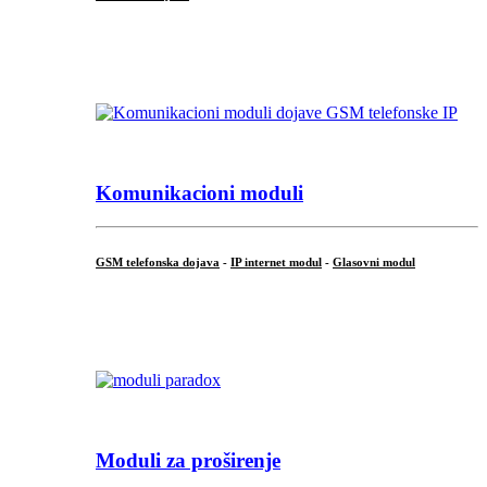
...
Komunikacioni moduli
GSM telefonska dojava
-
IP internet modul
-
Glasovni modul
...
Moduli za proširenje