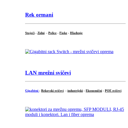
Rek ormani
Stojeći
-
Zidni
-
Police
-
Fioke
-
Hlađenje
LAN mrežni svičevi
Gigabitni
-
Rekovski svičevi
-
industrijski
-
Ekonomični
-
POE svičevi