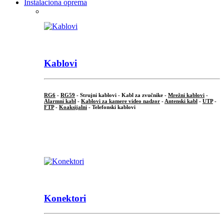
Instalaciona oprema
Kablovi
RG6
-
RG59
- Strujni kablovi - Kabl za zvučnike -
Mrežni kablovi
-
Alarmni kabl
-
Kablovi za kamere video nadzor
-
Antenski kabl
-
UTP
-
FTP
-
Koaksijalni
- Telefonski kablovi
...
Konektori