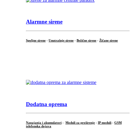
Alarmne sirene
Spoljne sirene
-
Unutrašnje sirene
-
Bežične sirene
-
Žičane sirene
...
.
Dodatna oprema
Napajanja i akumulatori
-
Moduli za proširenje
-
IP moduli
-
GSM
telefonska dojava