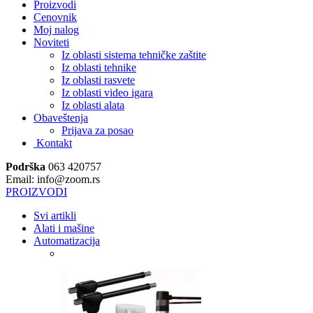
Proizvodi
Cenovnik
Moj nalog
Noviteti
Iz oblasti sistema tehničke zaštite
Iz oblasti tehnike
Iz oblasti rasvete
Iz oblasti video igara
Iz oblasti alata
Obaveštenja
Prijava za posao
Kontakt
Podrška
063 420757
Email: info@zoom.rs
PROIZVODI
Svi artikli
Alati i mašine
Automatizacija