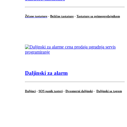
Žičane tastature
-
Bežične tastature
-
Tastature sa primopredajnikom
...
Daljinski za alarm
Daljinci
-
SOS panik tasteri
-
Dvosmerni daljinski
-
Daljinski sa tagom
...
.