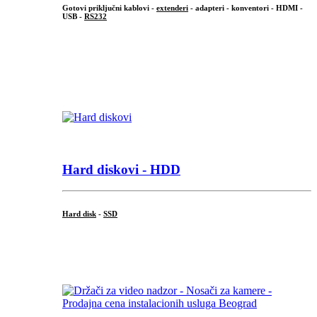
Gotovi priključni kablovi -
extenderi
- adapteri - konventori - HDMI -
USB -
RS232
...
.
Hard diskovi - HDD
Hard disk
-
SSD
...