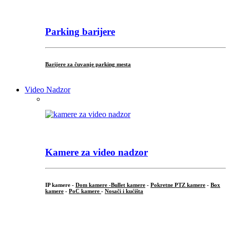
Parking barijere
Barijere za čuvanje parking mesta
Video Nadzor
Kamere za video nadzor
IP kamere -
Dom kamere -
Bullet kamere
-
Pokretne PTZ kamere
-
Box
kamere
-
PoC kamere
-
Nosači i kućišta
.