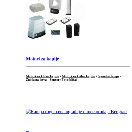
Motori za kapije
Motori za klizne kapije
-
Motori za krilne kapije
-
Signalne lampe
-
Zubčasta letva
-
Senzor (Fotoćelija)
...