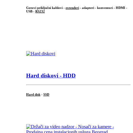
Gotovi priključni kablovi -
extenderi
- adapteri - konventori - HDMI -
USB -
RS232
...
.
Hard diskovi - HDD
Hard disk
-
SSD
...