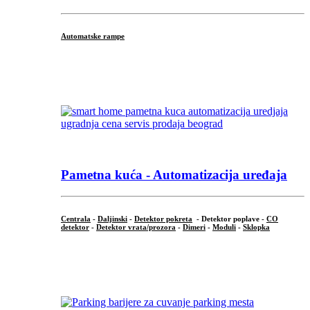
Automatske rampe
...
Pametna kuća - Automatizacija uređaja
Centrala
-
Daljinski
-
Detektor pokreta
- Detektor poplave -
CO
detektor
-
Detektor vrata/prozora
-
Dimeri
-
Moduli
-
Sklopka
...