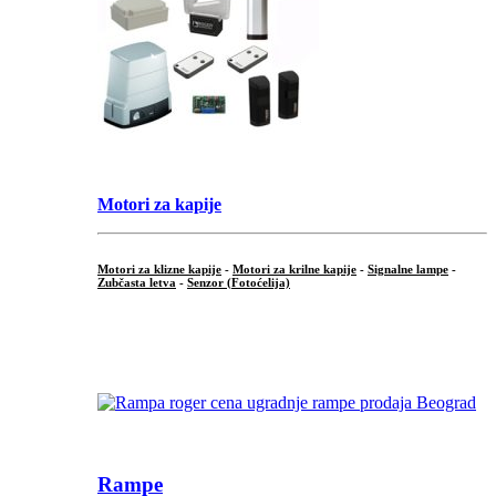
Motori za kapije
Motori za klizne kapije
-
Motori za krilne kapije
-
Signalne lampe
-
Zubčasta letva
-
Senzor (Fotoćelija)
...
Rampe