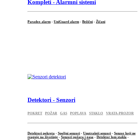
Kompleti - Alarmni sistemi
Paradox alarm
-
UniGuard alarm
-
Bežični
-
Žičani
...
...
.
Detektori - Senzori
POKRET
POŽAR
GAS
POPLAVA
STAKLO
VRATA-PROZOR
Detektori pokreta
-
Spoljni senzori
-
Unutrašnji senzori
-
Senzor koji ne
reaguje na životinje
-
Senzori požara i gasa
-
Detektor lom stakla
-