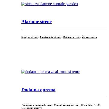
Alarmne sirene
Spoljne sirene
-
Unutrašnje sirene
-
Bežične sirene
-
Žičane sirene
...
.
Dodatna oprema
Napajanja i akumulatori
-
Moduli za proširenje
-
IP moduli
-
GSM
telefonska dojava