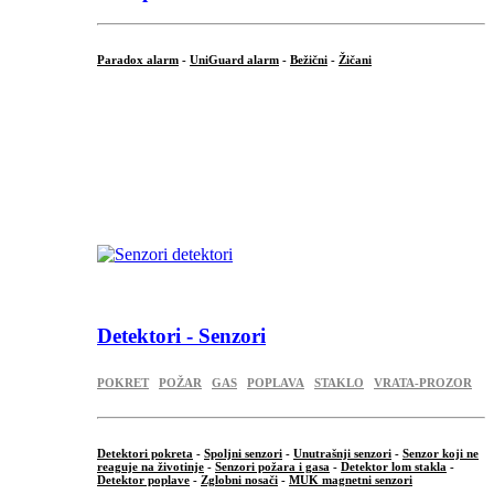
Paradox alarm
-
UniGuard alarm
-
Bežični
-
Žičani
...
...
.
Detektori - Senzori
POKRET
POŽAR
GAS
POPLAVA
STAKLO
VRATA-PROZOR
Detektori pokreta
-
Spoljni senzori
-
Unutrašnji senzori
-
Senzor koji ne
reaguje na životinje
-
Senzori požara i gasa
-
Detektor lom stakla
-
Detektor poplave
-
Zglobni nosači
-
MUK magnetni senzori