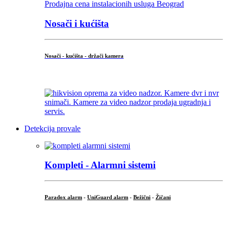
Nosači i kućišta
Nosači - kućišta - držači kamera
...
Detekcija provale
Kompleti - Alarmni sistemi
Paradox alarm
-
UniGuard alarm
-
Bežični
-
Žičani
...