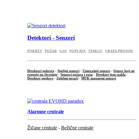
...
.
Detektori - Senzori
POKRET
POŽAR
GAS
POPLAVA
STAKLO
VRATA-PROZOR
Detektori pokreta
-
Spoljni senzori
-
Unutrašnji senzori
-
Senzor koji ne
reaguje na životinje
-
Senzori požara i gasa
-
Detektor lom stakla
-
Detektor poplave
-
Zglobni nosači
-
MUK magnetni senzori
.
Alarmne centrale
Žičane centrale
-
Bežične centrale
...