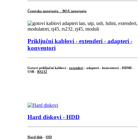
Čoperska napajanja - BOX napajanja
Priključni
kablovi - extenderi - adapteri -
konventori
Gotovi priključni kablovi -
extenderi
- adapteri - konventori - HDMI -
USB -
RS232
...
.
Hard diskovi - HDD
Hard disk
-
SSD