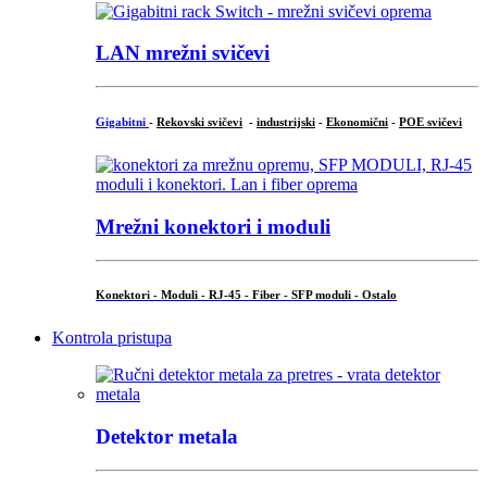
LAN mrežni svičevi
Gigabitni
-
Rekovski svičevi
-
industrijski
-
Ekonomični
-
POE svičevi
Mrežni konektori i moduli
Konektori - Moduli - RJ-45 - Fiber - SFP moduli - Ostalo
Kontrola pristupa
Detektor metala