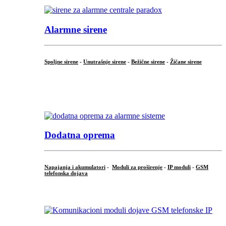
Alarmne sirene
Spoljne sirene
-
Unutrašnje sirene
-
Bežične sirene
-
Žičane sirene
...
.
Dodatna oprema
Napajanja i akumulatori
-
Moduli za proširenje
-
IP moduli
-
GSM
telefonska dojava
...