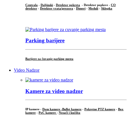
Centrala
-
Daljinski
-
Detektor pokreta
- Detektor poplave -
CO
detektor
-
Detektor vrata/prozora
-
Dimeri
-
Moduli
-
Sklopka
...
Parking barijere
Barijere za čuvanje parking mesta
Video Nadzor
Kamere za video nadzor
IP kamere -
Dom kamere -
Bullet kamere
-
Pokretne PTZ kamere
-
Box
kamere
-
PoC kamere
-
Nosači i kućišta
.