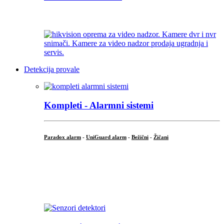
...
Detekcija provale
Kompleti - Alarmni sistemi
Paradox alarm
-
UniGuard alarm
-
Bežični
-
Žičani
...
...
.