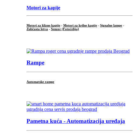
Motori za kapije
Motori za klizne kapije
-
Motori za krilne kapije
-
Signalne lampe
-
Zubčasta letva
-
Senzor (Fotoćelija)
...
Rampe
Automatske rampe
...
Pametna kuća - Automatizacija uređaja