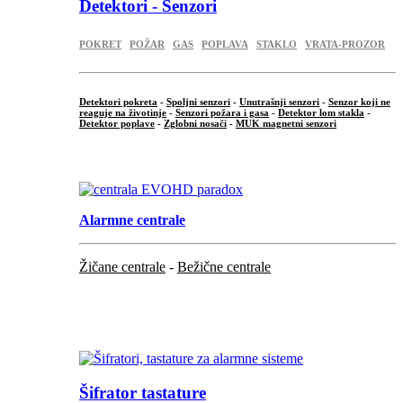
Detektori - Senzori
POKRET
POŽAR
GAS
POPLAVA
STAKLO
VRATA-PROZOR
Detektori pokreta
-
Spoljni senzori
-
Unutrašnji senzori
-
Senzor koji ne
reaguje na životinje
-
Senzori požara i gasa
-
Detektor lom stakla
-
Detektor poplave
-
Zglobni nosači
-
MUK magnetni senzori
.
Alarmne centrale
Žičane centrale
-
Bežične centrale
...
...
Šifrator tastature