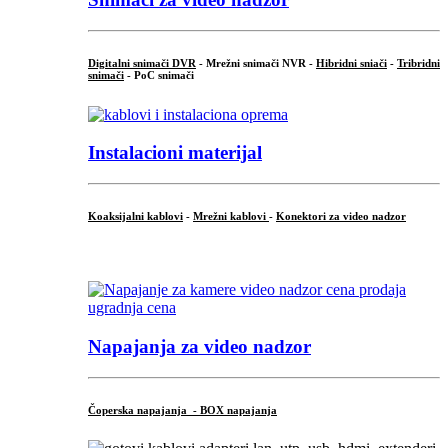
Digitalni snimači DVR
- Mrežni snimači NVR -
Hibridni sniači
-
Tribridni
snimači
- PoC snimači
Instalacioni materijal
Koaksijalni kablovi
-
Mrežni kablovi
-
Konektori za video nadzor
...
Napajanja za video nadzor
Čoperska napajanja - BOX napajanja