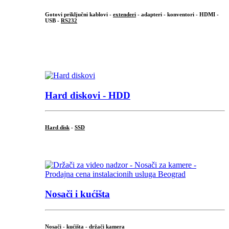
Gotovi priključni kablovi -
extenderi
- adapteri - konventori - HDMI -
USB -
RS232
...
.
Hard diskovi - HDD
Hard disk
-
SSD
...
Nosači i kućišta
Nosači - kućišta - držači kamera