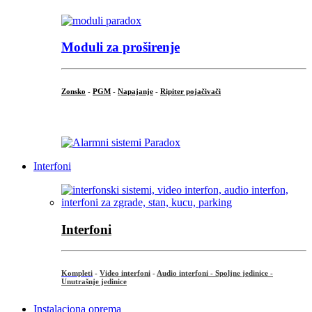
Moduli za proširenje
Zonsko
-
PGM
-
Napajanje
-
Ripiter pojačivači
...
Interfoni
Interfoni
Kompleti
-
Video interfoni
-
Audio interfoni - Spoljne jedinice -
Unutrašnje jedinice
Instalaciona oprema