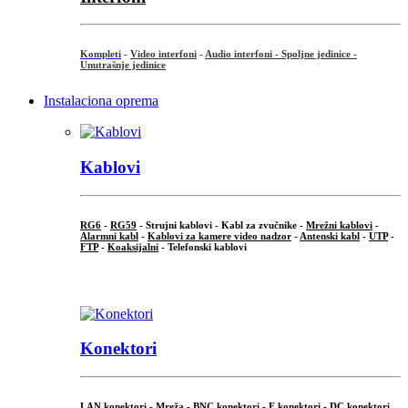
Kompleti
-
Video interfoni
-
Audio interfoni - Spoljne jedinice -
Unutrašnje jedinice
Instalaciona oprema
Kablovi
RG6
-
RG59
- Strujni kablovi - Kabl za zvučnike -
Mrežni kablovi
-
Alarmni kabl
-
Kablovi za kamere video nadzor
-
Antenski kabl
-
UTP
-
FTP
-
Koaksijalni
- Telefonski kablovi
...
Konektori
LAN konektori - Mreža -
BNC konektori
-
F konektori
-
DC konektori