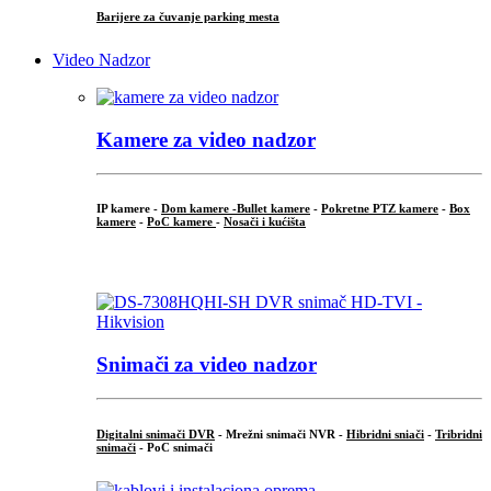
Barijere za čuvanje parking mesta
Video Nadzor
Kamere za video nadzor
IP kamere -
Dom kamere -
Bullet kamere
-
Pokretne PTZ kamere
-
Box
kamere
-
PoC kamere
-
Nosači i kućišta
.
Snimači za video nadzor
Digitalni snimači DVR
- Mrežni snimači NVR -
Hibridni sniači
-
Tribridni
snimači
- PoC snimači