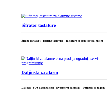
...
Šifrator tastature
Žičane tastature
-
Bežične tastature
-
Tastature sa primopredajnikom
...
Daljinski za alarm
Daljinci
-
SOS panik tasteri
-
Dvosmerni daljinski
-
Daljinski sa tagom
...
.