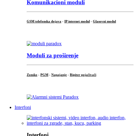
Komunikacioni moduli
GSM telefonska dojava
-
IP internet modul
-
Glasovni modul
...
Moduli za proširenje
Zonsko
-
PGM
-
Napajanje
-
Ripiter pojačivači
...
Interfoni
Interfoni