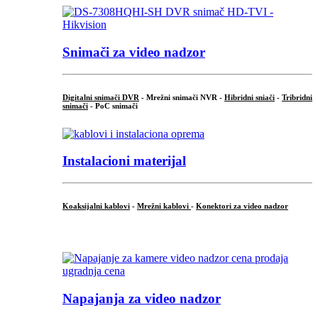
Snimači za video nadzor
Digitalni snimači DVR
- Mrežni snimači NVR -
Hibridni sniači
-
Tribridni
snimači
- PoC snimači
Instalacioni materijal
Koaksijalni kablovi
-
Mrežni kablovi
-
Konektori za video nadzor
...
Napajanja za video nadzor