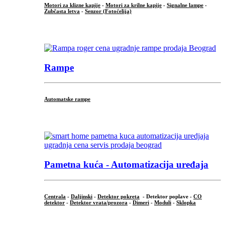
Motori za klizne kapije
-
Motori za krilne kapije
-
Signalne lampe
-
Zubčasta letva
-
Senzor (Fotoćelija)
...
Rampe
Automatske rampe
...
Pametna kuća - Automatizacija uređaja
Centrala
-
Daljinski
-
Detektor pokreta
- Detektor poplave -
CO
detektor
-
Detektor vrata/prozora
-
Dimeri
-
Moduli
-
Sklopka
...