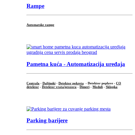
Rampe
Automatske rampe
...
Pametna kuća - Automatizacija uređaja
Centrala
-
Daljinski
-
Detektor pokreta
- Detektor poplave -
CO
detektor
-
Detektor vrata/prozora
-
Dimeri
-
Moduli
-
Sklopka
...
Parking barijere