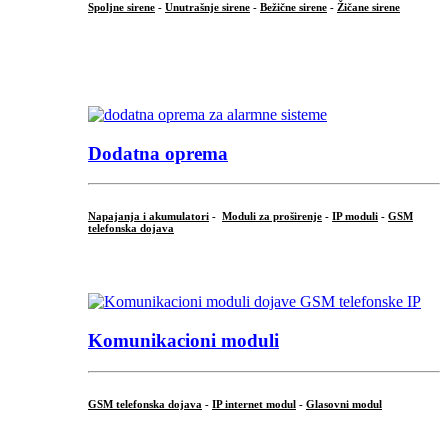
Spoljne sirene
-
Unutrašnje sirene
-
Bežične sirene
-
Žičane sirene
...
.
Dodatna oprema
Napajanja i akumulatori
-
Moduli za proširenje
-
IP moduli
-
GSM
telefonska dojava
...
Komunikacioni moduli
GSM telefonska dojava
-
IP internet modul
-
Glasovni modul
...