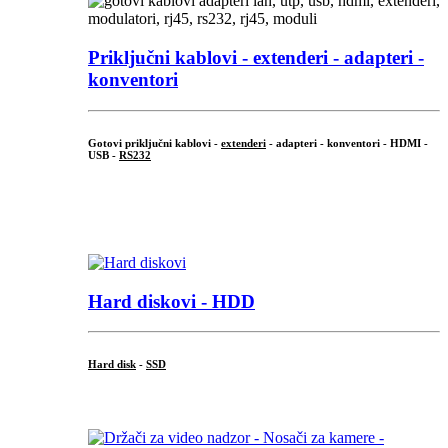
Priključni
kablovi - extenderi - adapteri -
konventori
Gotovi priključni kablovi -
extenderi
- adapteri - konventori - HDMI -
USB -
RS232
...
.
Hard diskovi - HDD
Hard disk
-
SSD
...