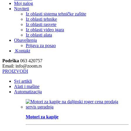
Moj nalog
Noviteti
Iz oblasti sistema tehničke zaštite
Iz oblasti tehnike
Iz oblasti rasvete
Iz oblasti video igara
Iz oblasti alata
Obaveštenja
Prijava za posao
Kontakt
Podrška
063 420757
Email: info@zoom.rs
PROIZVODI
Svi artikli
Alati i mašine
Automatizacija
Motori za kapije