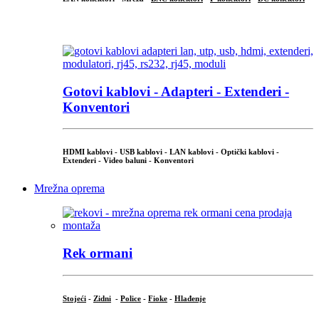
...
Gotovi kablovi - Adapteri - Extenderi -
Konventori
HDMI kablovi - USB kablovi - LAN kablovi - Optički kablovi -
Extenderi - Video baluni - Konventori
Mrežna oprema
Rek ormani
Stojeći
-
Zidni
-
Police
-
Fioke
-
Hlađenje