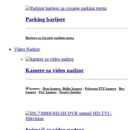
Parking barijere
Barijere za čuvanje parking mesta
Video Nadzor
Kamere za video nadzor
IP kamere -
Dom kamere -
Bullet kamere
-
Pokretne PTZ kamere
-
Box
kamere
-
PoC kamere
-
Nosači i kućišta
.
Snimači za video nadzor