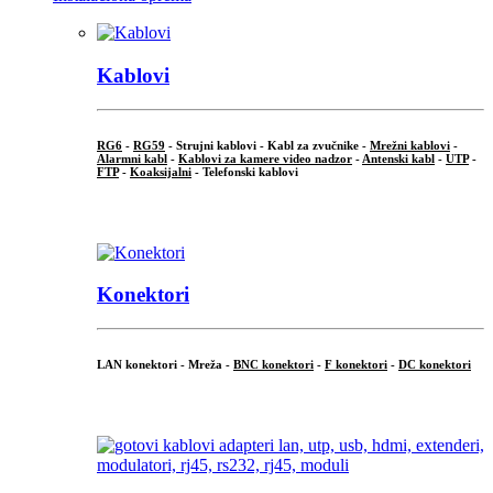
Kablovi
RG6
-
RG59
- Strujni kablovi - Kabl za zvučnike -
Mrežni kablovi
-
Alarmni kabl
-
Kablovi za kamere video nadzor
-
Antenski kabl
-
UTP
-
FTP
-
Koaksijalni
- Telefonski kablovi
...
Konektori
LAN konektori - Mreža -
BNC konektori
-
F konektori
-
DC konektori
...