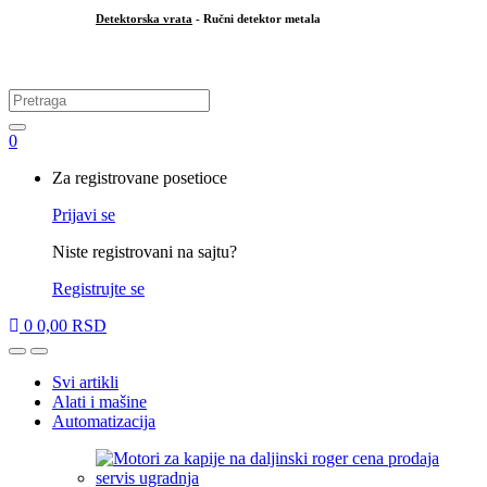
Detektorska vrata
- Ručni detektor metala
.
Search
for:
0
My
Za registrovane posetioce
Account
Prijavi se
Niste registrovani na sajtu?
Registrujte se
0
0,00
RSD
Open
Close
Svi artikli
Alati i mašine
Automatizacija