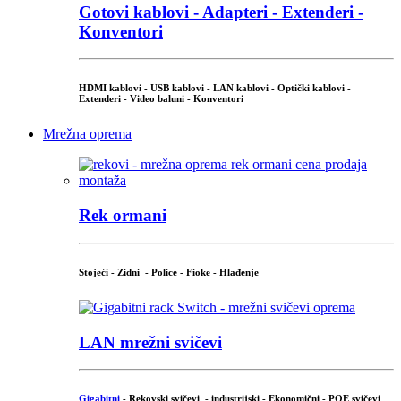
Gotovi kablovi - Adapteri - Extenderi -
Konventori
HDMI kablovi - USB kablovi - LAN kablovi - Optički kablovi -
Extenderi - Video baluni - Konventori
Mrežna oprema
Rek ormani
Stojeći
-
Zidni
-
Police
-
Fioke
-
Hlađenje
LAN mrežni svičevi
Gigabitni
-
Rekovski svičevi
-
industrijski
-
Ekonomični
-
POE svičevi