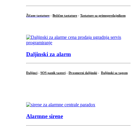
Žičane tastature
-
Bežične tastature
-
Tastature sa primopredajnikom
...
Daljinski za alarm
Daljinci
-
SOS panik tasteri
-
Dvosmerni daljinski
-
Daljinski sa tagom
...
.
Alarmne sirene