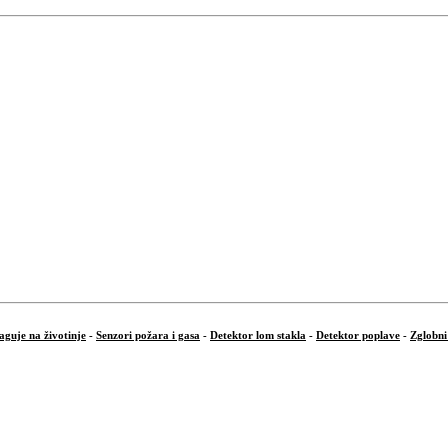
aguje na životinje
-
Senzori požara i gasa
-
Detektor lom stakla
-
Detektor poplave
-
Zglobni