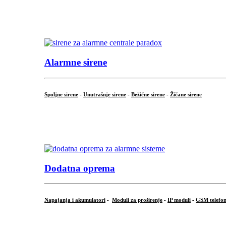
...
.
Alarmne sirene
Spoljne sirene
-
Unutrašnje sirene
-
Bežične sirene
-
Žičane sirene
...
.
Dodatna oprema
Napajanja i akumulatori
-
Moduli za proširenje
-
IP moduli
-
GSM telefon
...