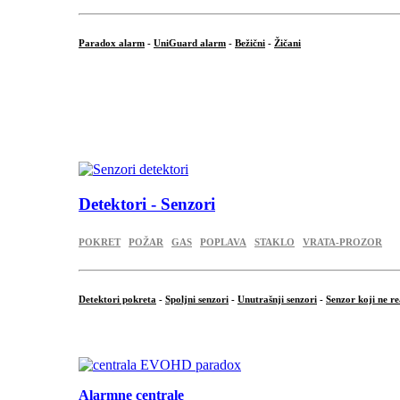
Paradox alarm
-
UniGuard alarm
-
Bežični
-
Žičani
...
...
.
Detektori - Senzori
POKRET
POŽAR
GAS
POPLAVA
STAKLO
VRATA-PROZOR
Detektori pokreta
-
Spoljni senzori
-
Unutrašnji senzori
-
Senzor koji ne re
.
Alarmne centrale