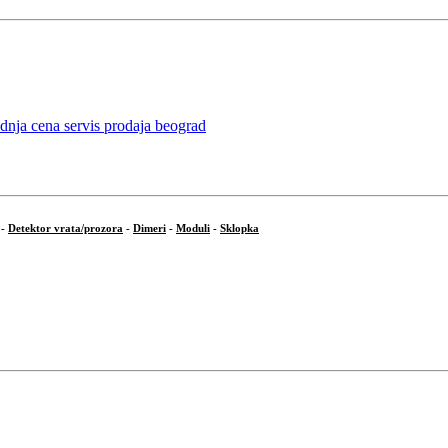
-
Detektor vrata/prozora
-
Dimeri
-
Moduli
-
Sklopka