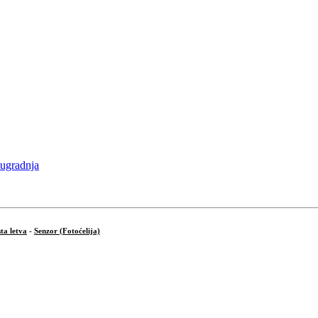
ta letva
-
Senzor (Fotoćelija)