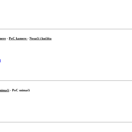
mere
-
PoC kamere
-
Nosači i kućišta
snimači
- PoC snimači