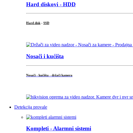
Hard diskovi - HDD
Hard disk
-
SSD
...
Nosači i kućišta
Nosači - kućišta - držači kamera
...
Detekcija provale
Kompleti - Alarmni sistemi