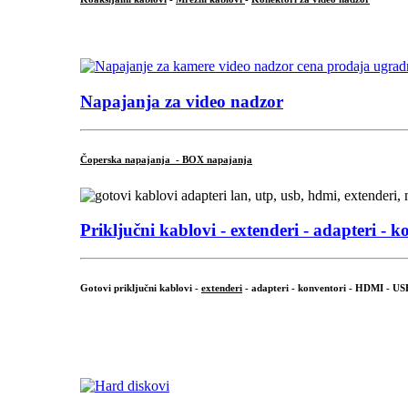
...
Napajanja za video nadzor
Čoperska napajanja - BOX napajanja
Priključni
kablovi - extenderi - adapteri - k
Gotovi priključni kablovi -
extenderi
- adapteri - konventori - HDMI - US
...
.