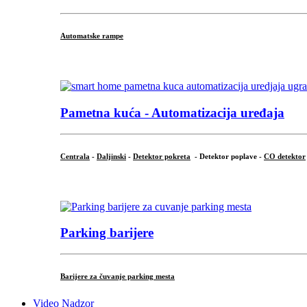
Automatske rampe
...
Pametna kuća - Automatizacija uređaja
Centrala
-
Daljinski
-
Detektor pokreta
- Detektor poplave -
CO detektor
...
Parking barijere
Barijere za čuvanje parking mesta
Video Nadzor