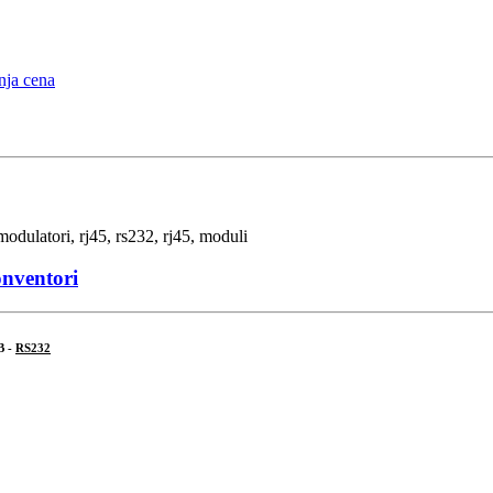
onventori
B -
RS232