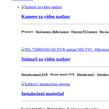
Kamere za video nadzor
IP kamere -
Dom kamere -
Bullet kamere
-
Pokretne PTZ kamere
-
Box ka
.
Snimači za video nadzor
Digitalni snimači DVR
- Mrežni snimači NVR -
Hibridni sniači
-
Tribridni 
Instalacioni materijal
Koaksijalni kablovi
-
Mrežni kablovi
-
Konektori za video nadzor