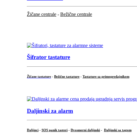
Žičane centrale
-
Bežične centrale
...
...
Šifrator tastature
Žičane tastature
-
Bežične tastature
-
Tastature sa primopredajnikom
...
Daljinski za alarm
Daljinci
-
SOS panik tasteri
-
Dvosmerni daljinski
-
Daljinski sa tagom