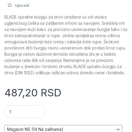
Uporedi
BLADE spiralne burgiju za drvo izrađene su od visoko
ugljeničnog čelika sa zašiljenim vrhom sa navojem. Središnji vrh
sa navojem služi kako za precizno usmeravanje burgije tako i za
brzo samopokretanje iz rupe. Jedna spoljašnja rezna oštrica
omogućava bušenje bez iverja i ostavlja čiste rupe. Širokom
površinom drži burgiju ravno usmerenom dok prolazi kroz rupu.
Burgija je celom dužinom termički obrađena što je u teškim
uslovima rada štiti od savijanja. Namenjena je za precizno
bušenje u (mekom i tvrdom) drvetu. BLADE spiralnu burgiju za
drvo (DIN 1052) odlikuje odličan odnos između cene i kvaliteta.
487,20
RSD
Burgija za drvo (spiralna) - BLADE BBDS količina