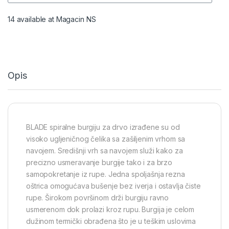
14 available at Magacin NS
Opis
BLADE spiralne burgiju za drvo izrađene su od
visoko ugljeničnog čelika sa zašiljenim vrhom sa
navojem. Središnji vrh sa navojem služi kako za
precizno usmeravanje burgije tako i za brzo
samopokretanje iz rupe. Jedna spoljašnja rezna
oštrica omogućava bušenje bez iverja i ostavlja čiste
rupe. Širokom površinom drži burgiju ravno
usmerenom dok prolazi kroz rupu. Burgija je celom
dužinom termički obrađena što je u teškim uslovima