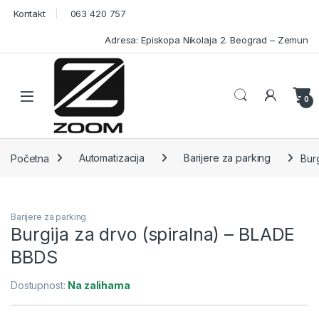
Skip to navigation
Skip to content
Kontakt
063 420 757
Adresa: Episkopa Nikolaja 2. Beograd – Zemun
Open
0
Početna
Automatizacija
Barijere za parking
Bur
Barijere za parking
Burgija za drvo (spiralna) – BLADE
BBDS
Dostupnost:
Na zalihama