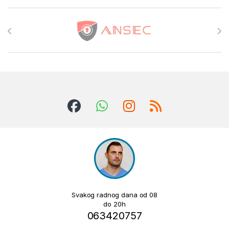
Brands Carousel
Svakog radnog dana od 08
do 20h
063420757