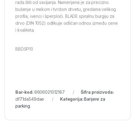
rada štiti od savijanja. Namenjena je za precizno
bušenje u mekom i tvrdom drvetu, gredama velikog
profila, iverici i šperploči. BLADE spiralnu burgiju za
drvo (DIN 1052) odlikuje odličan odnos između cene
i kvaliteta.
BBDSP10
Bar-kod:
8606021012187
Šifra proizvoda:
df71da549dae
Kategorija:
Barijere za
parking