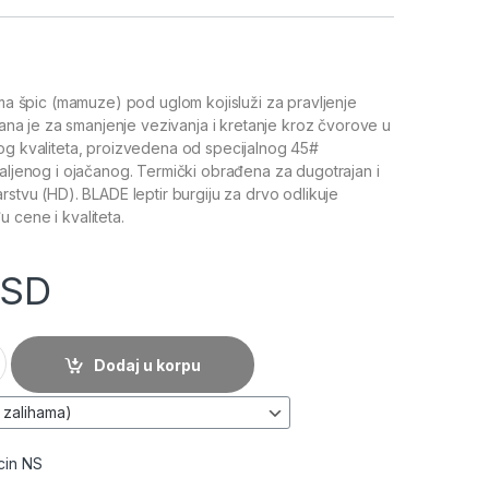
 ima špic (mamuze) pod uglom kojisluži za pravljenje
irana je za smanjenje vezivanja i kretanje kroz čvorove u
og kvaliteta, proizvedena od specijalnog 45#
kaljenog i ojačanog. Termički obrađena za dugotrajan i
rstvu (HD). BLADE leptir burgiju za drvo odlikuje
 cene i kvaliteta.
SD
ptir) - BLADE BBDL količina
Dodaj u korpu
cin NS