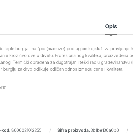
Opis
de leptir burgija ima špic (mamuze) pod uglom kojisluži za pravljenje či
tanje kroz čvorove u drvetu. Profesionalnog kvaliteta, proizvedena od
čanog. Termički obrađena za dugotrajan i teški rad u građevinarstvu (
tir burgiju za drvo odlikuje odličan odnos između cene i kvaliteta.
L10
-kod:
8606021012255
Šifra proizvoda:
3b1be130a0b0