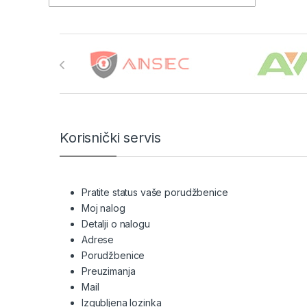
Brands Carousel
Korisnički servis
Pratite status vaše porudžbenice
Moj nalog
Detalji o nalogu
Adrese
Porudžbenice
Preuzimanja
Mail
Izgubljena lozinka