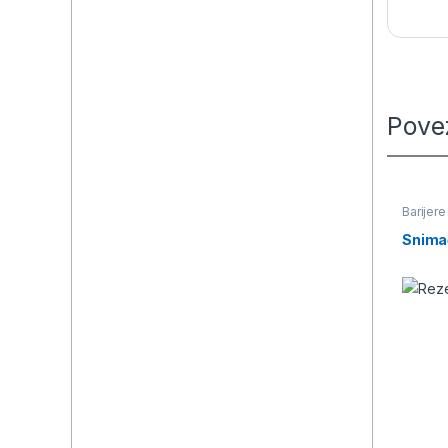
Pove
Barijere
Snima