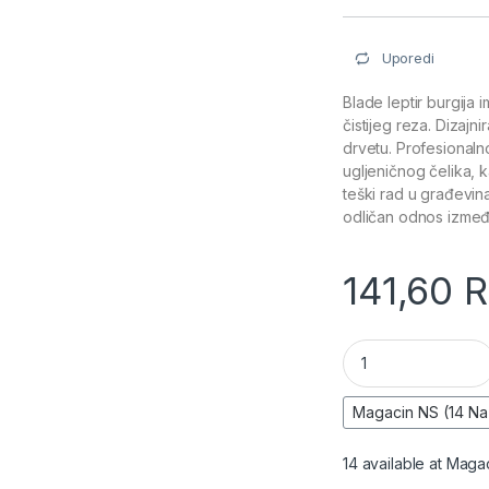
Uporedi
Blade leptir burgija
čistijeg reza. Dizajn
drvetu. Profesionaln
ugljeničnog čelika, 
teški rad u građevina
odličan odnos između
141,60
R
Burgija za drvo (le
14 available at Maga