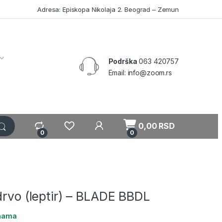
Adresa: Episkopa Nikolaja 2. Beograd – Zemun
Podrška
063 420757
Email: info@zoom.rs
My Account
0,00
RSD
0
0
drvo (leptir) – BLADE BBDL
ihama