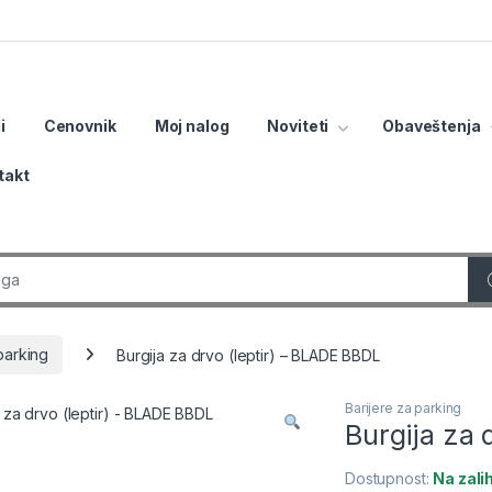
i
Cenovnik
Moj nalog
Noviteti
Obaveštenja
takt
r:
parking
Burgija za drvo (leptir) – BLADE BBDL
Barijere za parking
Burgija za 
Dostupnost:
Na zal