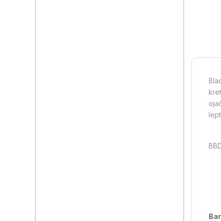
Bla
kre
oja
lep
BBD
Bar