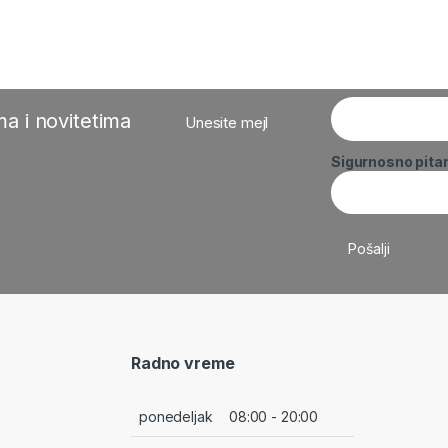
a i novitetima
Unesite mejl
Sigurnosno pita
Radno vreme
ponedeljak
08:00 - 20:00