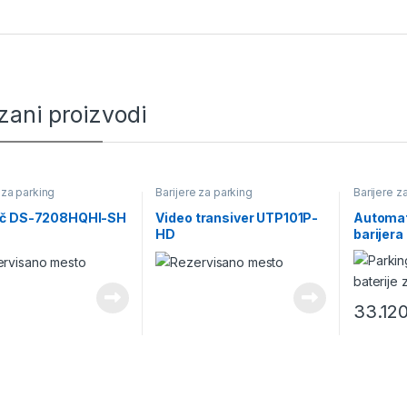
zani proizvodi
 za parking
Barijere za parking
Barijere z
č DS-7208HQHI-SH
Video transiver UTP101P-
Automat
HD
barijera
33.12