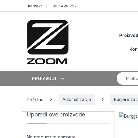
Skip to navigation
Skip to content
Kontakt
063 420 757
Proizvod
Kon
Search fo
PROIZVODI
Početna
Automatizacija
Barijere za 
Uporedi ove proizvode
No products to compare