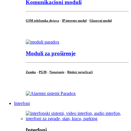
Komunikacioni moduli
GSM telefonska dojava
-
IP internet modul
-
Glasovni modul
...
Moduli za proširenje
Zonsko
-
PGM
-
Napajanje
-
Ripiter pojačivači
...
Interfoni
Interfoni