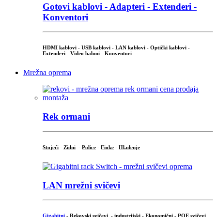
Gotovi kablovi - Adapteri - Extenderi -
Konventori
HDMI kablovi - USB kablovi - LAN kablovi - Optički kablovi -
Extenderi - Video baluni - Konventori
Mrežna oprema
Rek ormani
Stojeći
-
Zidni
-
Police
-
Fioke
-
Hlađenje
LAN mrežni svičevi
Gigabitni
-
Rekovski svičevi
-
industrijski
-
Ekonomični
-
POE svičevi