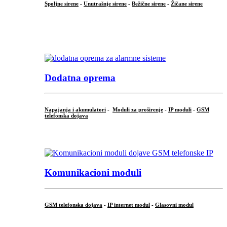
Spoljne sirene
-
Unutrašnje sirene
-
Bežične sirene
-
Žičane sirene
...
.
Dodatna oprema
Napajanja i akumulatori
-
Moduli za proširenje
-
IP moduli
-
GSM
telefonska dojava
...
Komunikacioni moduli
GSM telefonska dojava
-
IP internet modul
-
Glasovni modul
...