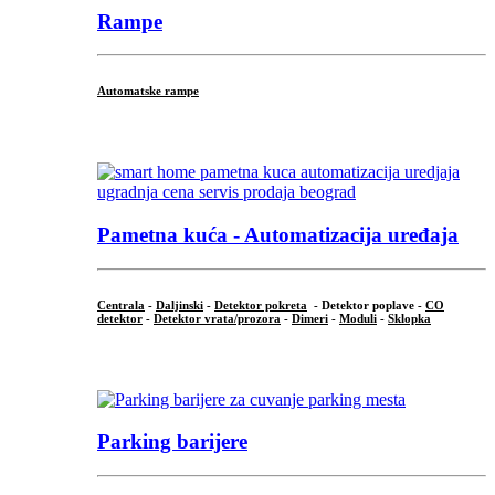
Rampe
Automatske rampe
...
Pametna kuća - Automatizacija uređaja
Centrala
-
Daljinski
-
Detektor pokreta
- Detektor poplave -
CO
detektor
-
Detektor vrata/prozora
-
Dimeri
-
Moduli
-
Sklopka
...
Parking barijere