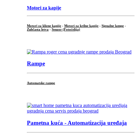
Motori za kapije
Motori za klizne kapije
-
Motori za krilne kapije
-
Signalne lampe
-
Zubčasta letva
-
Senzor (Fotoćelija)
...
Rampe
Automatske rampe
...
Pametna kuća - Automatizacija uređaja