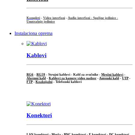
Kompleti
-
Video interfoni
-
Audio interfoni - Spoljne jedinice -
Unutrašnje jedinice
Instalaciona oprema
Kablovi
RG6
-
RG59
- Strujni kablovi - Kabl za zvučnike -
Mrežni kablovi
-
Alarmni kabl
-
Kablovi za kamere video nadzor
-
Antenski kabl
-
UTP
-
FTP
-
Koaksijalni
- Telefonski kablovi
...
Konektori
LAN konektori - Mreža -
BNC konektori
-
F konektori
-
DC konektori