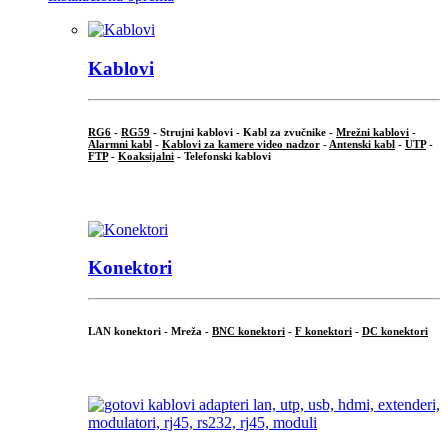
Kablovi
RG6
-
RG59
- Strujni kablovi - Kabl za zvučnike -
Mrežni kablovi
-
Alarmni kabl
-
Kablovi za kamere video nadzor
-
Antenski kabl
-
UTP
-
FTP
-
Koaksijalni
- Telefonski kablovi
...
Konektori
LAN konektori - Mreža -
BNC konektori
-
F konektori
-
DC konektori
...