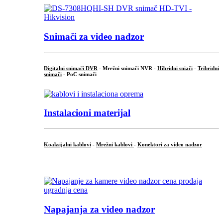
Snimači za video nadzor
Digitalni snimači DVR
- Mrežni snimači NVR -
Hibridni sniači
-
Tribridni
snimači
- PoC snimači
Instalacioni materijal
Koaksijalni kablovi
-
Mrežni kablovi
-
Konektori za video nadzor
...
Napajanja za video nadzor