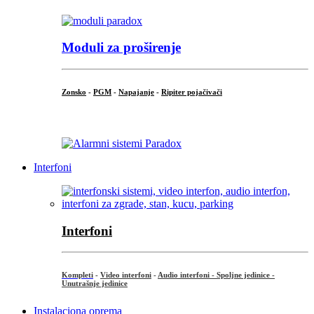
Moduli za proširenje
Zonsko
-
PGM
-
Napajanje
-
Ripiter pojačivači
...
Interfoni
Interfoni
Kompleti
-
Video interfoni
-
Audio interfoni - Spoljne jedinice -
Unutrašnje jedinice
Instalaciona oprema