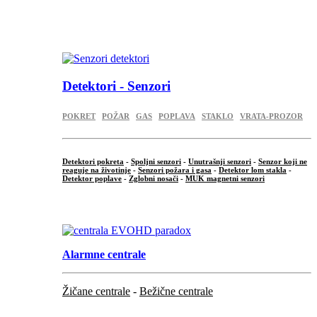
...
.
Detektori - Senzori
POKRET
POŽAR
GAS
POPLAVA
STAKLO
VRATA-PROZOR
Detektori pokreta
-
Spoljni senzori
-
Unutrašnji senzori
-
Senzor koji ne
reaguje na životinje
-
Senzori požara i gasa
-
Detektor lom stakla
-
Detektor poplave
-
Zglobni nosači
-
MUK magnetni senzori
.
Alarmne centrale
Žičane centrale
-
Bežične centrale
...