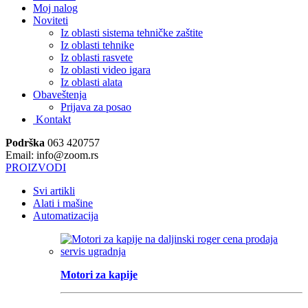
Moj nalog
Noviteti
Iz oblasti sistema tehničke zaštite
Iz oblasti tehnike
Iz oblasti rasvete
Iz oblasti video igara
Iz oblasti alata
Obaveštenja
Prijava za posao
Kontakt
Podrška
063 420757
Email: info@zoom.rs
PROIZVODI
Svi artikli
Alati i mašine
Automatizacija
Motori za kapije