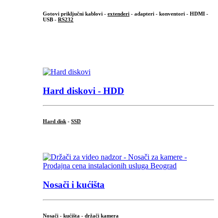
Gotovi priključni kablovi -
extenderi
- adapteri - konventori - HDMI -
USB -
RS232
...
.
Hard diskovi - HDD
Hard disk
-
SSD
...
Nosači i kućišta
Nosači - kućišta - držači kamera