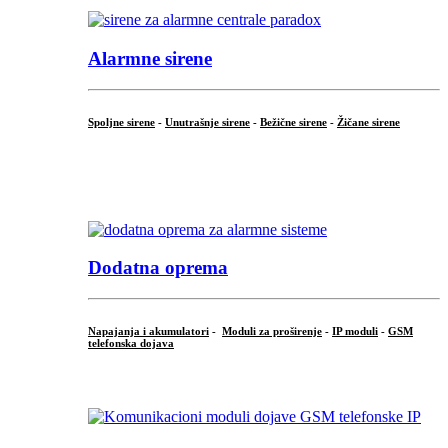
Alarmne sirene
Spoljne sirene
-
Unutrašnje sirene
-
Bežične sirene
-
Žičane sirene
...
.
Dodatna oprema
Napajanja i akumulatori
-
Moduli za proširenje
-
IP moduli
-
GSM
telefonska dojava
...