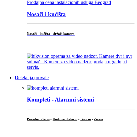
Nosači i kućišta
Nosači - kućišta - držači kamera
...
Detekcija provale
Kompleti - Alarmni sistemi
Paradox alarm
-
UniGuard alarm
-
Bežični
-
Žičani
...