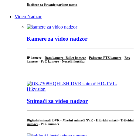
Barijere za čuvanje parking mesta
Video Nadzor
Kamere za video nadzor
IP kamere -
Dom kamere -
Bullet kamere
-
Pokretne PTZ kamere
-
Box
kamere
-
PoC kamere
-
Nosači i kućišta
.
Snimači za video nadzor
Digitalni snimači DVR
- Mrežni snimači NVR -
Hibridni sniači
-
Tribridni
snimači
- PoC snimači