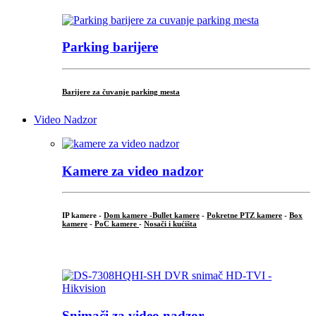
Parking barijere
Barijere za čuvanje parking mesta
Video Nadzor
Kamere za video nadzor
IP kamere -
Dom kamere -
Bullet kamere
-
Pokretne PTZ kamere
-
Box
kamere
-
PoC kamere
-
Nosači i kućišta
.
Snimači za video nadzor