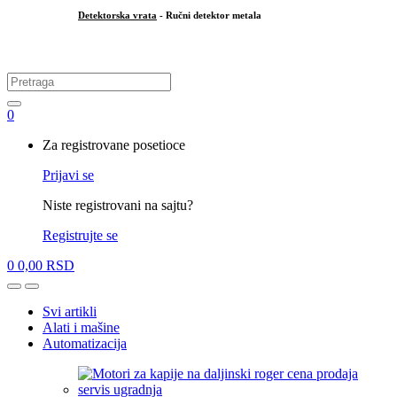
Detektorska vrata
- Ručni detektor metala
.
Search
for:
0
My
Za registrovane posetioce
Account
Prijavi se
Niste registrovani na sajtu?
Registrujte se
0
0,00
RSD
Open
Close
Svi artikli
Alati i mašine
Automatizacija