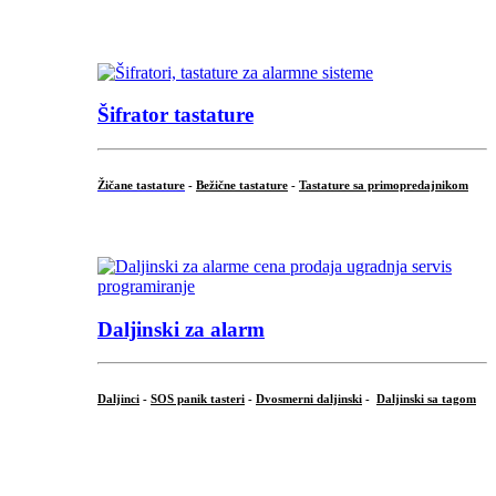
...
Šifrator tastature
Žičane tastature
-
Bežične tastature
-
Tastature sa primopredajnikom
...
Daljinski za alarm
Daljinci
-
SOS panik tasteri
-
Dvosmerni daljinski
-
Daljinski sa tagom
...
.