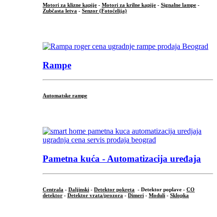
Motori za klizne kapije
-
Motori za krilne kapije
-
Signalne lampe
-
Zubčasta letva
-
Senzor (Fotoćelija)
...
Rampe
Automatske rampe
...
Pametna kuća - Automatizacija uređaja
Centrala
-
Daljinski
-
Detektor pokreta
- Detektor poplave -
CO
detektor
-
Detektor vrata/prozora
-
Dimeri
-
Moduli
-
Sklopka
...