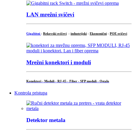
LAN mrežni svičevi
Gigabitni
-
Rekovski svičevi
-
industrijski
-
Ekonomični
-
POE svičevi
Mrežni konektori i moduli
Konektori - Moduli - RJ-45 - Fiber - SFP moduli - Ostalo
Kontrola pristupa
Detektor metala