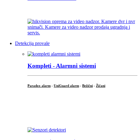
...
Detekcija provale
Kompleti - Alarmni sistemi
Paradox alarm
-
UniGuard alarm
-
Bežični
-
Žičani
...
...
.