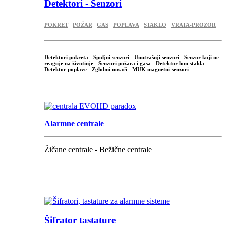
Detektori - Senzori
POKRET
POŽAR
GAS
POPLAVA
STAKLO
VRATA-PROZOR
Detektori pokreta
-
Spoljni senzori
-
Unutrašnji senzori
-
Senzor koji ne
reaguje na životinje
-
Senzori požara i gasa
-
Detektor lom stakla
-
Detektor poplave
-
Zglobni nosači
-
MUK magnetni senzori
.
Alarmne centrale
Žičane centrale
-
Bežične centrale
...
...
Šifrator tastature