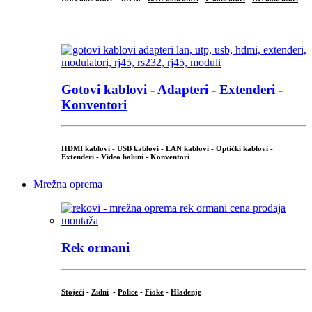
...
Gotovi kablovi - Adapteri - Extenderi -
Konventori
HDMI kablovi - USB kablovi - LAN kablovi - Optički kablovi -
Extenderi - Video baluni - Konventori
Mrežna oprema
Rek ormani
Stojeći
-
Zidni
-
Police
-
Fioke
-
Hlađenje