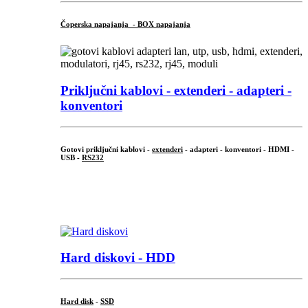
Čoperska napajanja - BOX napajanja
Priključni
kablovi - extenderi - adapteri -
konventori
Gotovi priključni kablovi -
extenderi
- adapteri - konventori - HDMI -
USB -
RS232
...
.
Hard diskovi - HDD
Hard disk
-
SSD