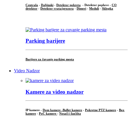
Centrala
-
Daljinski
-
Detektor pokreta
- Detektor poplave -
CO
detektor
-
Detektor vrata/prozora
-
Dimeri
-
Moduli
-
Sklopka
...
Parking barijere
Barijere za čuvanje parking mesta
Video Nadzor
Kamere za video nadzor
IP kamere -
Dom kamere -
Bullet kamere
-
Pokretne PTZ kamere
-
Box
kamere
-
PoC kamere
-
Nosači i kućišta
.