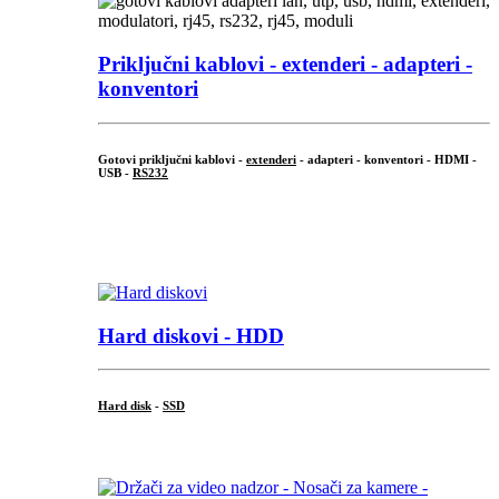
Priključni
kablovi - extenderi - adapteri -
konventori
Gotovi priključni kablovi -
extenderi
- adapteri - konventori - HDMI -
USB -
RS232
...
.
Hard diskovi - HDD
Hard disk
-
SSD
...