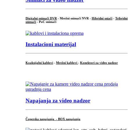
Digitalni snimači DVR
- Mrežni snimači NVR -
Hibridni sniači
-
Tribridni
snimači
- PoC snimači
Instalacioni materijal
Koaksijalni kablovi
-
Mrežni kablovi
-
Konektori za video nadzor
...
Napajanja za video nadzor
Čoperska napajanja - BOX napajanja