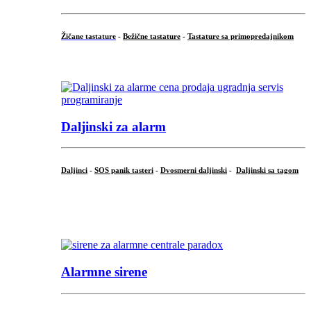
Žičane tastature
-
Bežične tastature
-
Tastature sa primopredajnikom
...
Daljinski za alarm
Daljinci
-
SOS panik tasteri
-
Dvosmerni daljinski
-
Daljinski sa tagom
...
.
Alarmne sirene