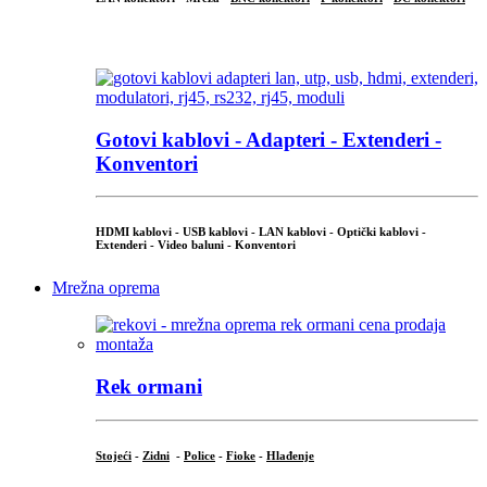
...
Gotovi kablovi - Adapteri - Extenderi -
Konventori
HDMI kablovi - USB kablovi - LAN kablovi - Optički kablovi -
Extenderi - Video baluni - Konventori
Mrežna oprema
Rek ormani
Stojeći
-
Zidni
-
Police
-
Fioke
-
Hlađenje