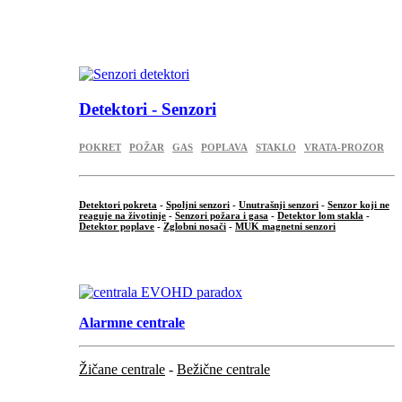
...
.
Detektori - Senzori
POKRET
POŽAR
GAS
POPLAVA
STAKLO
VRATA-PROZOR
Detektori pokreta
-
Spoljni senzori
-
Unutrašnji senzori
-
Senzor koji ne
reaguje na životinje
-
Senzori požara i gasa
-
Detektor lom stakla
-
Detektor poplave
-
Zglobni nosači
-
MUK magnetni senzori
.
Alarmne centrale
Žičane centrale
-
Bežične centrale
...