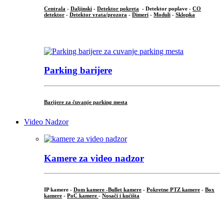
Centrala
-
Daljinski
-
Detektor pokreta
- Detektor poplave -
CO
detektor
-
Detektor vrata/prozora
-
Dimeri
-
Moduli
-
Sklopka
...
Parking barijere
Barijere za čuvanje parking mesta
Video Nadzor
Kamere za video nadzor
IP kamere -
Dom kamere -
Bullet kamere
-
Pokretne PTZ kamere
-
Box
kamere
-
PoC kamere
-
Nosači i kućišta
.