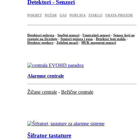
Detektori - Senzori
POKRET
POŽAR
GAS
POPLAVA
STAKLO
VRATA-PROZOR
Detektori pokreta
-
Spoljni senzori
-
Unutrašnji senzori
-
Senzor koji ne
reaguje na životinje
-
Senzori požara i gasa
-
Detektor lom stakla
-
Detektor poplave
-
Zglobni nosači
-
MUK magnetni senzori
.
Alarmne centrale
Žičane centrale
-
Bežične centrale
...
...
Šifrator tastature