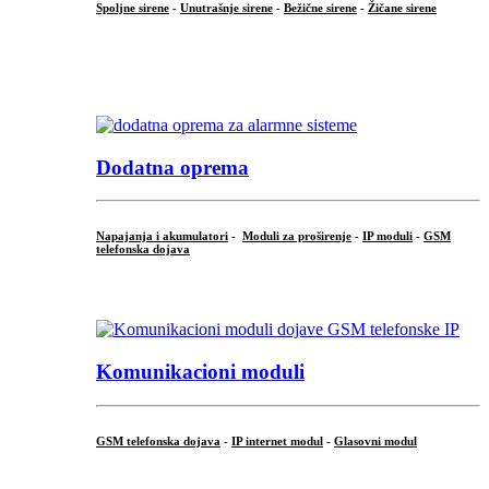
Spoljne sirene
-
Unutrašnje sirene
-
Bežične sirene
-
Žičane sirene
...
.
Dodatna oprema
Napajanja i akumulatori
-
Moduli za proširenje
-
IP moduli
-
GSM
telefonska dojava
...
Komunikacioni moduli
GSM telefonska dojava
-
IP internet modul
-
Glasovni modul
...