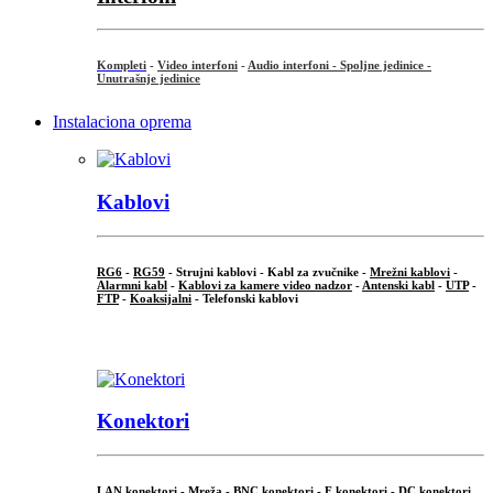
Kompleti
-
Video interfoni
-
Audio interfoni - Spoljne jedinice -
Unutrašnje jedinice
Instalaciona oprema
Kablovi
RG6
-
RG59
- Strujni kablovi - Kabl za zvučnike -
Mrežni kablovi
-
Alarmni kabl
-
Kablovi za kamere video nadzor
-
Antenski kabl
-
UTP
-
FTP
-
Koaksijalni
- Telefonski kablovi
...
Konektori
LAN konektori - Mreža -
BNC konektori
-
F konektori
-
DC konektori