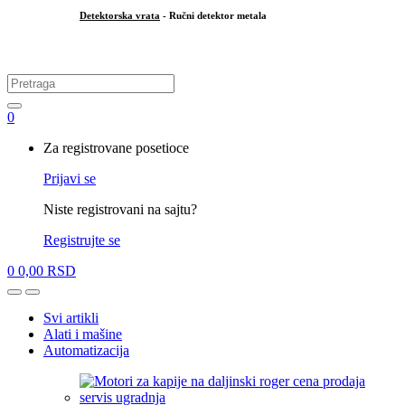
Detektorska vrata
- Ručni detektor metala
.
Search
for:
0
My
Za registrovane posetioce
Account
Prijavi se
Niste registrovani na sajtu?
Registrujte se
0
0,00
RSD
Open
Close
Svi artikli
Alati i mašine
Automatizacija