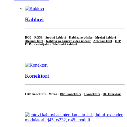
Kablovi
RG6
-
RG59
- Strujni kablovi - Kabl za zvučnike -
Mrežni kablovi
-
Alarmni kabl
-
Kablovi za kamere video nadzor
-
Antenski kabl
-
UTP
-
FTP
-
Koaksijalni
- Telefonski kablovi
...
Konektori
LAN konektori - Mreža -
BNC konektori
-
F konektori
-
DC konektori
...