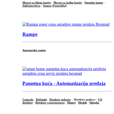
Motori za klizne kapije
-
Motori za krilne kapije
-
Signalne lampe
-
Zubčasta letva
-
Senzor (Fotoćelija)
...
Rampe
Automatske rampe
...
Pametna kuća - Automatizacija uređaja
Centrala
-
Daljinski
-
Detektor pokreta
- Detektor poplave -
CO
detektor
-
Detektor vrata/prozora
-
Dimeri
-
Moduli
-
Sklopka
...