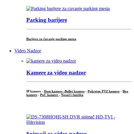
Parking barijere
Barijere za čuvanje parking mesta
Video Nadzor
Kamere za video nadzor
IP kamere -
Dom kamere -
Bullet kamere
-
Pokretne PTZ kamere
-
Box
kamere
-
PoC kamere
-
Nosači i kućišta
.
Snimači za video nadzor