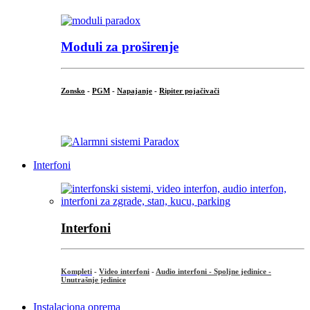
Moduli za proširenje
Zonsko
-
PGM
-
Napajanje
-
Ripiter pojačivači
...
Interfoni
Interfoni
Kompleti
-
Video interfoni
-
Audio interfoni - Spoljne jedinice -
Unutrašnje jedinice
Instalaciona oprema