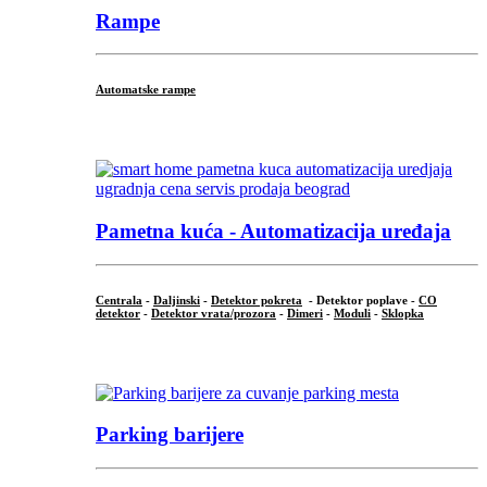
Rampe
Automatske rampe
...
Pametna kuća - Automatizacija uređaja
Centrala
-
Daljinski
-
Detektor pokreta
- Detektor poplave -
CO
detektor
-
Detektor vrata/prozora
-
Dimeri
-
Moduli
-
Sklopka
...
Parking barijere