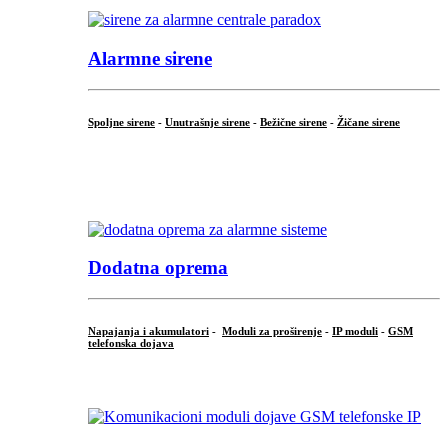
Alarmne sirene
Spoljne sirene
-
Unutrašnje sirene
-
Bežične sirene
-
Žičane sirene
...
.
Dodatna oprema
Napajanja i akumulatori
-
Moduli za proširenje
-
IP moduli
-
GSM
telefonska dojava
...