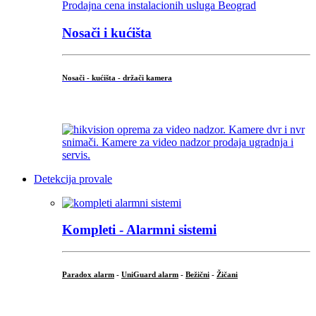
Nosači i kućišta
Nosači - kućišta - držači kamera
...
Detekcija provale
Kompleti - Alarmni sistemi
Paradox alarm
-
UniGuard alarm
-
Bežični
-
Žičani
...