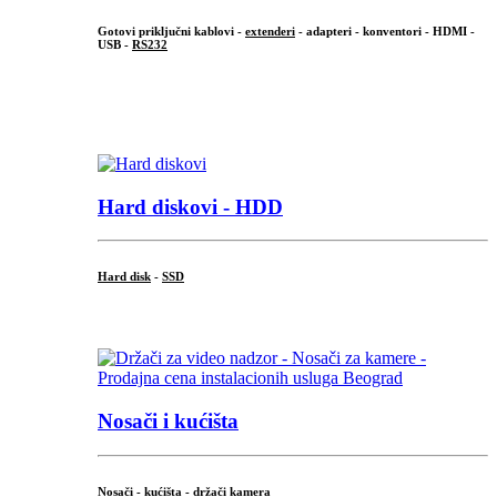
Gotovi priključni kablovi -
extenderi
- adapteri - konventori - HDMI -
USB -
RS232
...
.
Hard diskovi - HDD
Hard disk
-
SSD
...
Nosači i kućišta
Nosači - kućišta - držači kamera