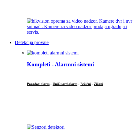
...
Detekcija provale
Kompleti - Alarmni sistemi
Paradox alarm
-
UniGuard alarm
-
Bežični
-
Žičani
...
...
.