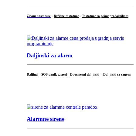
Žičane tastature
-
Bežične tastature
-
Tastature sa primopredajnikom
...
Daljinski za alarm
Daljinci
-
SOS panik tasteri
-
Dvosmerni daljinski
-
Daljinski sa tagom
...
.
Alarmne sirene