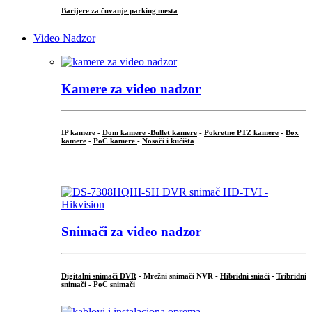
Barijere za čuvanje parking mesta
Video Nadzor
Kamere za video nadzor
IP kamere -
Dom kamere -
Bullet kamere
-
Pokretne PTZ kamere
-
Box
kamere
-
PoC kamere
-
Nosači i kućišta
.
Snimači za video nadzor
Digitalni snimači DVR
- Mrežni snimači NVR -
Hibridni sniači
-
Tribridni
snimači
- PoC snimači