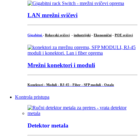
LAN mrežni svičevi
Gigabitni
-
Rekovski svičevi
-
industrijski
-
Ekonomični
-
POE svičevi
Mrežni konektori i moduli
Konektori - Moduli - RJ-45 - Fiber - SFP moduli - Ostalo
Kontrola pristupa
Detektor metala