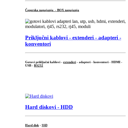
Čoperska napajanja - BOX napajanja
Priključni
kablovi - extenderi - adapteri -
konventori
Gotovi priključni kablovi -
extenderi
- adapteri - konventori - HDMI -
USB -
RS232
...
.
Hard diskovi - HDD
Hard disk
-
SSD