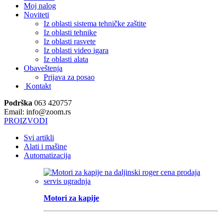
Moj nalog
Noviteti
Iz oblasti sistema tehničke zaštite
Iz oblasti tehnike
Iz oblasti rasvete
Iz oblasti video igara
Iz oblasti alata
Obaveštenja
Prijava za posao
Kontakt
Podrška
063 420757
Email: info@zoom.rs
PROIZVODI
Svi artikli
Alati i mašine
Automatizacija
Motori za kapije