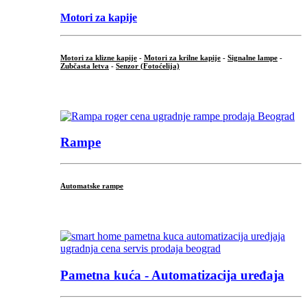
Motori za kapije
Motori za klizne kapije
-
Motori za krilne kapije
-
Signalne lampe
-
Zubčasta letva
-
Senzor (Fotoćelija)
...
Rampe
Automatske rampe
...
Pametna kuća - Automatizacija uređaja