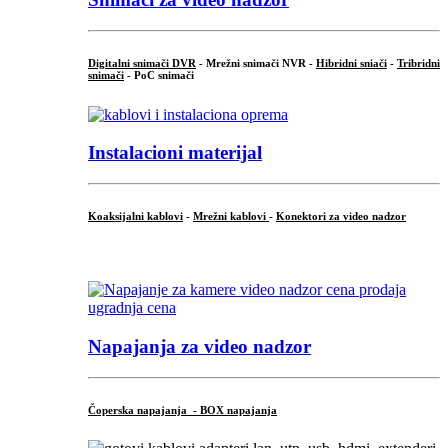
Digitalni snimači DVR
- Mrežni snimači NVR -
Hibridni sniači
-
Tribridni
snimači
- PoC snimači
Instalacioni materijal
Koaksijalni kablovi
-
Mrežni kablovi
-
Konektori za video nadzor
...
Napajanja za video nadzor
Čoperska napajanja - BOX napajanja