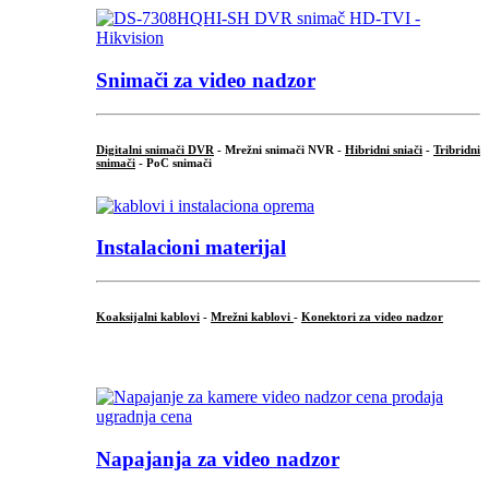
Snimači za video nadzor
Digitalni snimači DVR
- Mrežni snimači NVR -
Hibridni sniači
-
Tribridni
snimači
- PoC snimači
Instalacioni materijal
Koaksijalni kablovi
-
Mrežni kablovi
-
Konektori za video nadzor
...
Napajanja za video nadzor