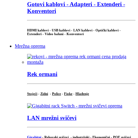
Gotovi kablovi - Adapteri - Extenderi -
Konventori
HDMI kablovi - USB kablovi - LAN kablovi - Optički kablovi -
Extenderi - Video baluni - Konventori
Mrežna oprema
Rek ormani
Stojeći
-
Zidni
-
Police
-
Fioke
-
Hlađenje
LAN mrežni svičevi
Gigabitni
-
Rekovski svičevi
-
industrijski
-
Ekonomični
-
POE svičevi