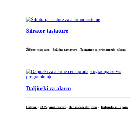
...
Šifrator tastature
Žičane tastature
-
Bežične tastature
-
Tastature sa primopredajnikom
...
Daljinski za alarm
Daljinci
-
SOS panik tasteri
-
Dvosmerni daljinski
-
Daljinski sa tagom
...
.