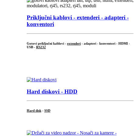
Priključni
kablovi - extenderi - adapteri -
konventori
Gotovi priključni kablovi -
extenderi
- adapteri - konventori - HDMI -
USB -
RS232
...
.
Hard diskovi - HDD
Hard disk
-
SSD
...