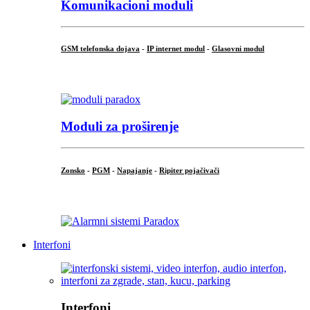
Komunikacioni moduli
GSM telefonska dojava
-
IP internet modul
-
Glasovni modul
...
Moduli za proširenje
Zonsko
-
PGM
-
Napajanje
-
Ripiter pojačivači
...
Interfoni
Interfoni