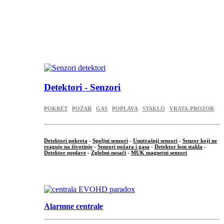
...
...
.
Detektori - Senzori
POKRET
POŽAR
GAS
POPLAVA
STAKLO
VRATA-PROZOR
Detektori pokreta
-
Spoljni senzori
-
Unutrašnji senzori
-
Senzor koji ne
reaguje na životinje
-
Senzori požara i gasa
-
Detektor lom stakla
-
Detektor poplave
-
Zglobni nosači
-
MUK magnetni senzori
.
Alarmne centrale