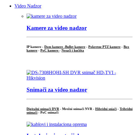
Video Nadzor
Kamere za video nadzor
IP kamere -
Dom kamere -
Bullet kamere
-
Pokretne PTZ kamere
-
Box
kamere
-
PoC kamere
-
Nosači i kućišta
.
Snimači za video nadzor
Digitalni snimači DVR
- Mrežni snimači NVR -
Hibridni sniači
-
Tribridni
snimači
- PoC snimači