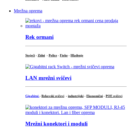
Mrežna oprema
Rek ormani
Stojeći
-
Zidni
-
Police
-
Fioke
-
Hlađenje
LAN mrežni svičevi
Gigabitni
-
Rekovski svičevi
-
industrijski
-
Ekonomični
-
POE svičevi
Mrežni konektori i moduli