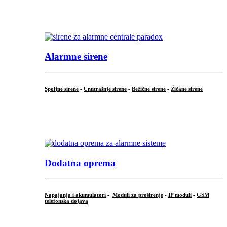
...
.
Alarmne sirene
Spoljne sirene
-
Unutrašnje sirene
-
Bežične sirene
-
Žičane sirene
...
.
Dodatna oprema
Napajanja i akumulatori
-
Moduli za proširenje
-
IP moduli
-
GSM
telefonska dojava
...