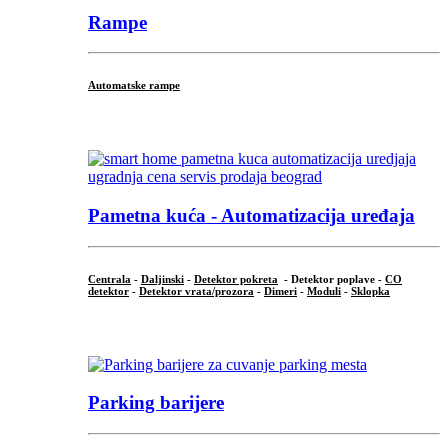
Rampe
Automatske rampe
...
Pametna kuća - Automatizacija uređaja
Centrala
-
Daljinski
-
Detektor pokreta
- Detektor poplave -
CO
detektor
-
Detektor vrata/prozora
-
Dimeri
-
Moduli
-
Sklopka
...
Parking barijere