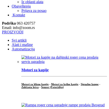
Iz oblasti alata
Obaveštenja
Prijava za posao
Kontakt
Podrška
063 420757
Email: info@zoom.rs
PROIZVODI
Svi artikli
Alati i mašine
Automatizacija
Motori za kapije
Motori za klizne kapije
-
Motori za krilne kapije
-
Signalne lampe
-
Zubčasta letva
-
Senzor (Fotoćelija)
...