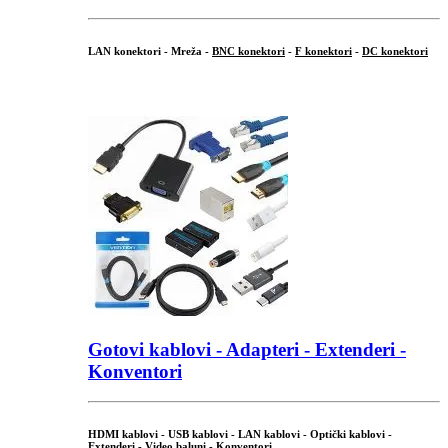
LAN konektori - Mreža -
BNC konektori
-
F konektori
-
DC konektori
...
Gotovi kablovi - Adapteri - Extenderi -
Konventori
HDMI kablovi - USB kablovi - LAN kablovi - Optički kablovi -
Extenderi - Video baluni - Konventori