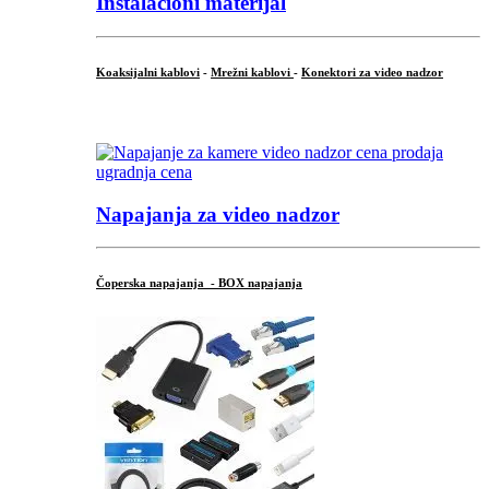
Instalacioni materijal
Koaksijalni kablovi
-
Mrežni kablovi
-
Konektori za video nadzor
...
Napajanja za video nadzor
Čoperska napajanja - BOX napajanja