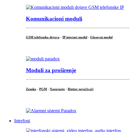
Komunikacioni moduli
GSM telefonska dojava
-
IP internet modul
-
Glasovni modul
...
Moduli za proširenje
Zonsko
-
PGM
-
Napajanje
-
Ripiter pojačivači
...
Interfoni