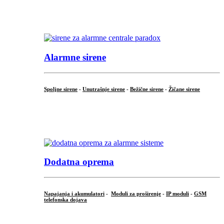
...
.
Alarmne sirene
Spoljne sirene
-
Unutrašnje sirene
-
Bežične sirene
-
Žičane sirene
...
.
Dodatna oprema
Napajanja i akumulatori
-
Moduli za proširenje
-
IP moduli
-
GSM
telefonska dojava
...