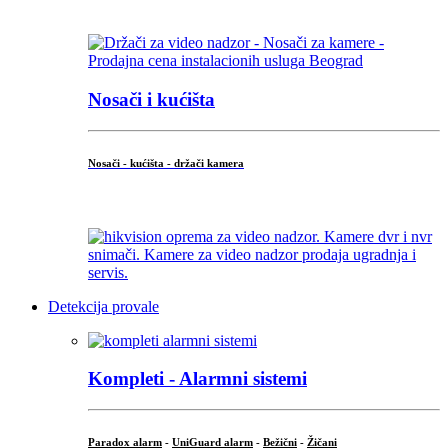
...
Nosači i kućišta
Nosači - kućišta - držači kamera
...
Detekcija provale
Kompleti - Alarmni sistemi
Paradox alarm
-
UniGuard alarm
-
Bežični
-
Žičani