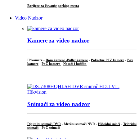
Barijere za čuvanje parking mesta
Video Nadzor
Kamere za video nadzor
IP kamere -
Dom kamere -
Bullet kamere
-
Pokretne PTZ kamere
-
Box
kamere
-
PoC kamere
-
Nosači i kućišta
.
Snimači za video nadzor
Digitalni snimači DVR
- Mrežni snimači NVR -
Hibridni sniači
-
Tribridni
snimači
- PoC snimači