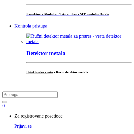
Konektori - Moduli - RJ-45 - Fiber - SFP moduli - Ostalo
Kontrola pristupa
Detektor metala
Detektorska vrata
- Ručni detektor metala
.
Search
for:
0
My
Za registrovane posetioce
Account
Prijavi se