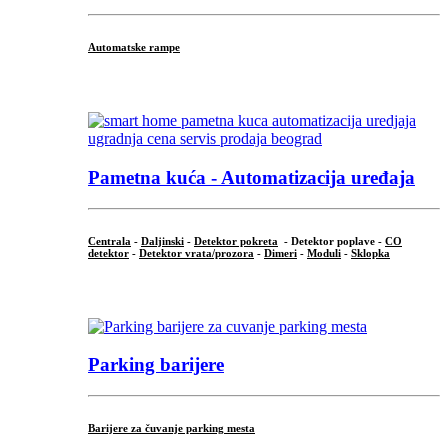
Automatske rampe
...
Pametna kuća - Automatizacija uređaja
Centrala
-
Daljinski
-
Detektor pokreta
- Detektor poplave -
CO
detektor
-
Detektor vrata/prozora
-
Dimeri
-
Moduli
-
Sklopka
...
Parking barijere
Barijere za čuvanje parking mesta