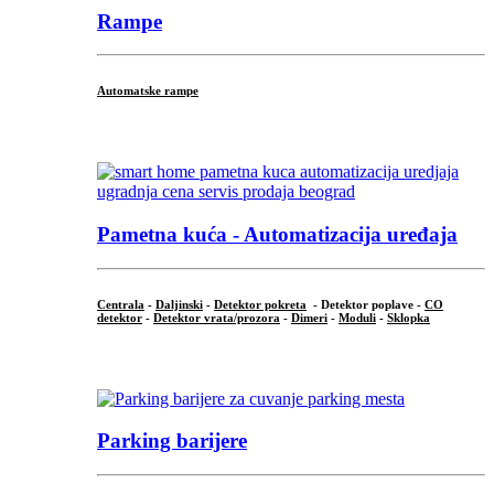
Rampe
Automatske rampe
...
Pametna kuća - Automatizacija uređaja
Centrala
-
Daljinski
-
Detektor pokreta
- Detektor poplave -
CO
detektor
-
Detektor vrata/prozora
-
Dimeri
-
Moduli
-
Sklopka
...
Parking barijere