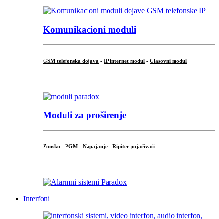
Komunikacioni moduli
GSM telefonska dojava
-
IP internet modul
-
Glasovni modul
...
Moduli za proširenje
Zonsko
-
PGM
-
Napajanje
-
Ripiter pojačivači
...
Interfoni