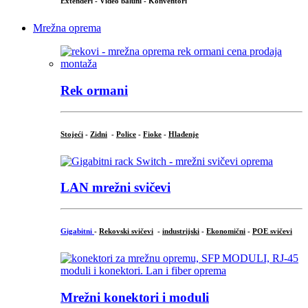
Extenderi - Video baluni - Konventori
Mrežna oprema
Rek ormani
Stojeći
-
Zidni
-
Police
-
Fioke
-
Hlađenje
LAN mrežni svičevi
Gigabitni
-
Rekovski svičevi
-
industrijski
-
Ekonomični
-
POE svičevi
Mrežni konektori i moduli