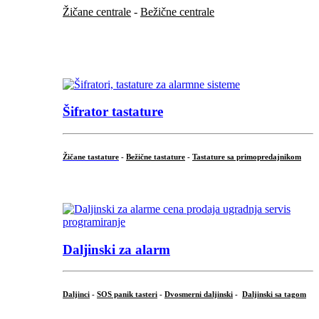
Žičane centrale
-
Bežične centrale
...
...
Šifrator tastature
Žičane tastature
-
Bežične tastature
-
Tastature sa primopredajnikom
...
Daljinski za alarm
Daljinci
-
SOS panik tasteri
-
Dvosmerni daljinski
-
Daljinski sa tagom