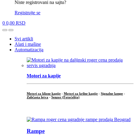
Niste registrovani na sajtu?
Registrujte se
0
0,00
RSD
Open
Close
Svi artikli
Alati i mašine
Automatizacija
Motori za kapije
Motori za klizne kapije
-
Motori za krilne kapije
-
Signalne lampe
-
Zubčasta letva
-
Senzor (Fotoćelija)
...
Rampe