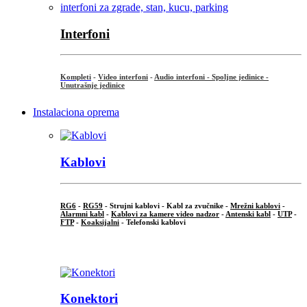
Interfoni
Kompleti
-
Video interfoni
-
Audio interfoni - Spoljne jedinice -
Unutrašnje jedinice
Instalaciona oprema
Kablovi
RG6
-
RG59
- Strujni kablovi - Kabl za zvučnike -
Mrežni kablovi
-
Alarmni kabl
-
Kablovi za kamere video nadzor
-
Antenski kabl
-
UTP
-
FTP
-
Koaksijalni
- Telefonski kablovi
...
Konektori