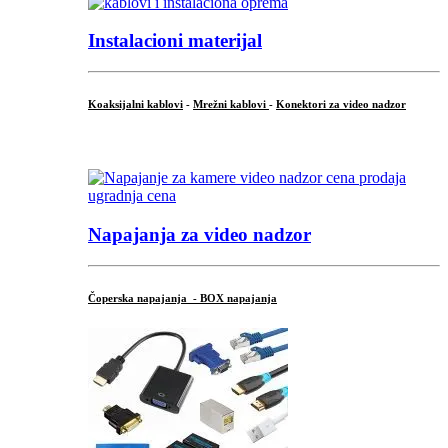
Instalacioni materijal
Koaksijalni kablovi
-
Mrežni kablovi
-
Konektori za video nadzor
...
Napajanja za video nadzor
Čoperska napajanja - BOX napajanja