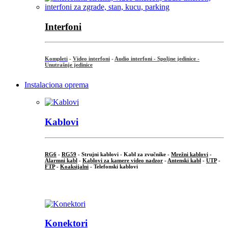
Interfoni
Kompleti
-
Video interfoni
-
Audio interfoni - Spoljne jedinice -
Unutrašnje jedinice
Instalaciona oprema
Kablovi
RG6
-
RG59
- Strujni kablovi - Kabl za zvučnike -
Mrežni kablovi
-
Alarmni kabl
-
Kablovi za kamere video nadzor
-
Antenski kabl
-
UTP
-
FTP
-
Koaksijalni
- Telefonski kablovi
...
Konektori