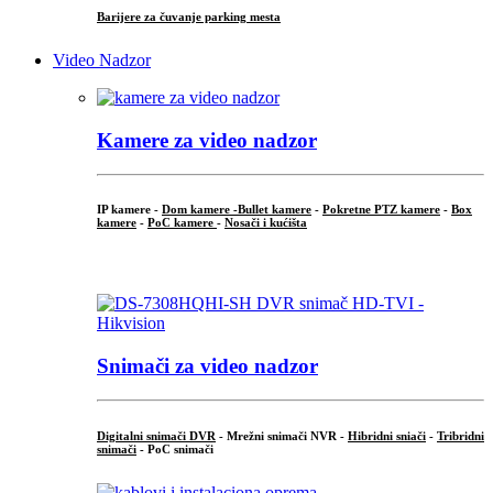
Barijere za čuvanje parking mesta
Video Nadzor
Kamere za video nadzor
IP kamere -
Dom kamere -
Bullet kamere
-
Pokretne PTZ kamere
-
Box
kamere
-
PoC kamere
-
Nosači i kućišta
.
Snimači za video nadzor
Digitalni snimači DVR
- Mrežni snimači NVR -
Hibridni sniači
-
Tribridni
snimači
- PoC snimači