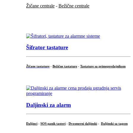
Žičane centrale
-
Bežične centrale
...
...
Šifrator tastature
Žičane tastature
-
Bežične tastature
-
Tastature sa primopredajnikom
...
Daljinski za alarm
Daljinci
-
SOS panik tasteri
-
Dvosmerni daljinski
-
Daljinski sa tagom