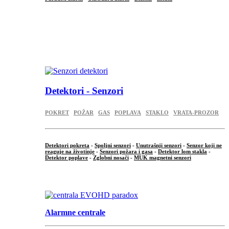
...
...
.
Detektori - Senzori
POKRET
POŽAR
GAS
POPLAVA
STAKLO
VRATA-PROZOR
Detektori pokreta
-
Spoljni senzori
-
Unutrašnji senzori
-
Senzor koji ne
reaguje na životinje
-
Senzori požara i gasa
-
Detektor lom stakla
-
Detektor poplave
-
Zglobni nosači
-
MUK magnetni senzori
.
Alarmne centrale