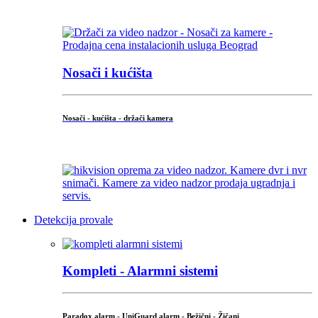
...
Nosači i kućišta
Nosači - kućišta - držači kamera
...
Detekcija provale
Kompleti - Alarmni sistemi
Paradox alarm
-
UniGuard alarm
-
Bežični
-
Žičani