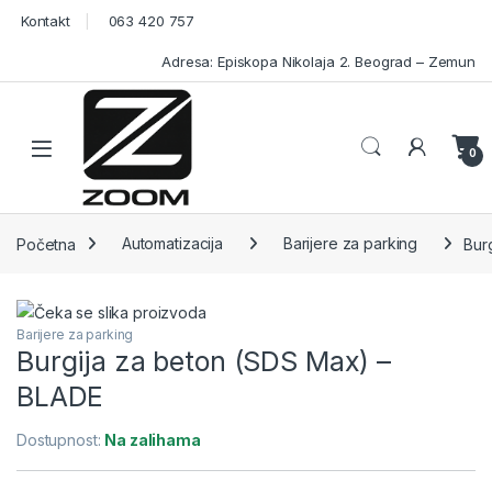
Skip to navigation
Skip to content
Kontakt
063 420 757
Adresa: Episkopa Nikolaja 2. Beograd – Zemun
Open
0
Početna
Automatizacija
Barijere za parking
Bur
Barijere za parking
Burgija za beton (SDS Max) –
BLADE
Dostupnost:
Na zalihama