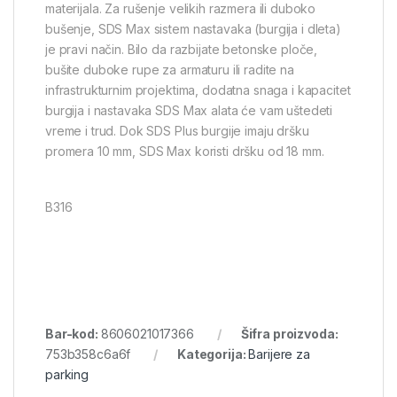
materijala. Za rušenje velikih razmera ili duboko
bušenje, SDS Max sistem nastavaka (burgija i dleta)
je pravi način. Bilo da razbijate betonske ploče,
bušite duboke rupe za armaturu ili radite na
infrastrukturnim projektima, dodatna snaga i kapacitet
burgija i nastavaka SDS Max alata će vam uštedeti
vreme i trud. Dok SDS Plus burgije imaju dršku
promera 10 mm, SDS Max koristi dršku od 18 mm.
B316
Bar-kod:
8606021017366
Šifra proizvoda:
753b358c6a6f
Kategorija:
Barijere za
parking