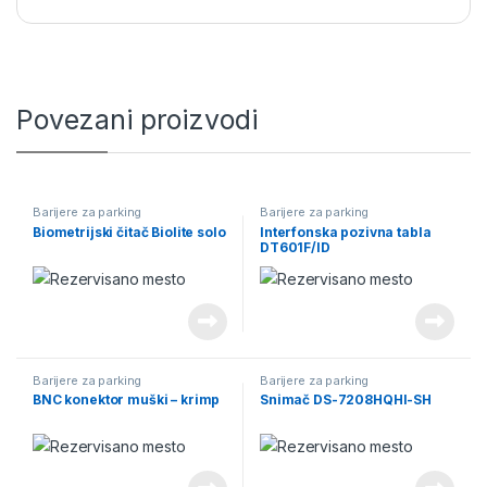
Povezani proizvodi
Barijere za parking
Barijere za parking
Biometrijski čitač Biolite solo
Interfonska pozivna tabla
DT601F/ID
Barijere za parking
Barijere za parking
BNC konektor muški – krimp
Snimač DS-7208HQHI-SH