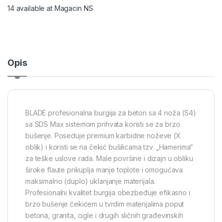
14 available at Magacin NS
Opis
BLADE profesionalna burgija za beton sa 4 noža (S4)
sa SDS Max sistemom prihvata koristi se za brzo
bušenje. Poseduje premium karbidne noževe (X
oblik) i koristi se na čekić bušilicama tzv. „Hamerima“
za teške uslove rada. Male površine i dizajn u obliku
široke flaute prikuplja manje toplote i omogućava
maksimalno (duplo) uklanjanje materijala.
Profesionalni kvalitet burgija obezbeđuje efikasno i
brzo bušenje čekićem u tvrdim materijalima poput
betona, granita, cigle i drugih sličnih građevinskih