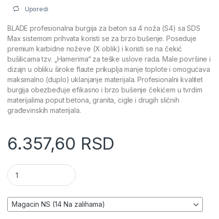
Uporedi
BLADE profesionalna burgija za beton sa 4 noža (S4) sa SDS
Max sistemom prihvata koristi se za brzo bušenje. Poseduje
premium karbidne noževe (X oblik) i koristi se na čekić
bušilicama tzv. „Hamerima“ za teške uslove rada. Male površine i
dizajn u obliku široke flaute prikuplja manje toplote i omogućava
maksimalno (duplo) uklanjanje materijala. Profesionalni kvalitet
burgija obezbeđuje efikasno i brzo bušenje čekićem u tvrdim
materijalima poput betona, granita, cigle i drugih sličnih
građevinskih materijala.
6.357,60
RSD
Burgija za beton (SDS Max) – BLADE količina