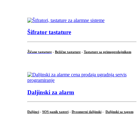
...
Šifrator tastature
Žičane tastature
-
Bežične tastature
-
Tastature sa primopredajnikom
...
Daljinski za alarm
Daljinci
-
SOS panik tasteri
-
Dvosmerni daljinski
-
Daljinski sa tagom
...
.