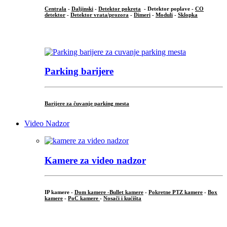
Centrala
-
Daljinski
-
Detektor pokreta
- Detektor poplave -
CO
detektor
-
Detektor vrata/prozora
-
Dimeri
-
Moduli
-
Sklopka
...
Parking barijere
Barijere za čuvanje parking mesta
Video Nadzor
Kamere za video nadzor
IP kamere -
Dom kamere -
Bullet kamere
-
Pokretne PTZ kamere
-
Box
kamere
-
PoC kamere
-
Nosači i kućišta
.