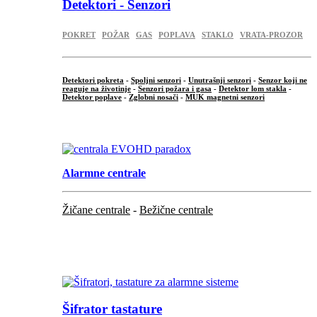
Detektori - Senzori
POKRET
POŽAR
GAS
POPLAVA
STAKLO
VRATA-PROZOR
Detektori pokreta
-
Spoljni senzori
-
Unutrašnji senzori
-
Senzor koji ne
reaguje na životinje
-
Senzori požara i gasa
-
Detektor lom stakla
-
Detektor poplave
-
Zglobni nosači
-
MUK magnetni senzori
.
Alarmne centrale
Žičane centrale
-
Bežične centrale
...
...
Šifrator tastature