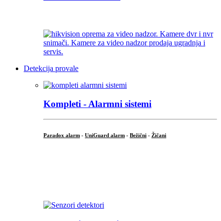
...
Detekcija provale
Kompleti - Alarmni sistemi
Paradox alarm
-
UniGuard alarm
-
Bežični
-
Žičani
...
...
.