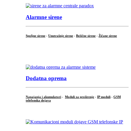
Alarmne sirene
Spoljne sirene
-
Unutrašnje sirene
-
Bežične sirene
-
Žičane sirene
...
.
Dodatna oprema
Napajanja i akumulatori
-
Moduli za proširenje
-
IP moduli
-
GSM
telefonska dojava
...