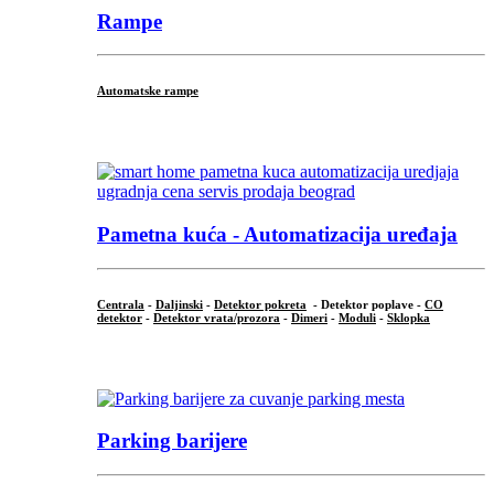
Rampe
Automatske rampe
...
Pametna kuća - Automatizacija uređaja
Centrala
-
Daljinski
-
Detektor pokreta
- Detektor poplave -
CO
detektor
-
Detektor vrata/prozora
-
Dimeri
-
Moduli
-
Sklopka
...
Parking barijere