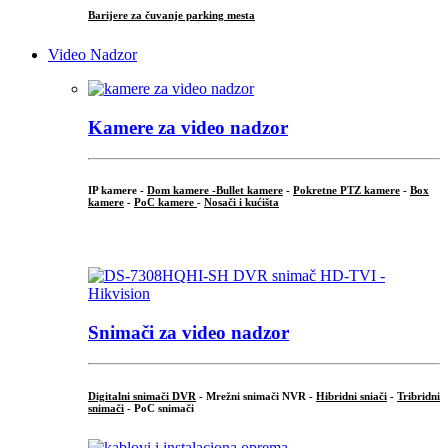
Barijere za čuvanje parking mesta
Video Nadzor
Kamere za video nadzor
IP kamere -
Dom kamere -
Bullet kamere
-
Pokretne PTZ kamere
-
Box
kamere
-
PoC kamere
-
Nosači i kućišta
.
Snimači za video nadzor
Digitalni snimači DVR
- Mrežni snimači NVR -
Hibridni sniači
-
Tribridni
snimači
- PoC snimači