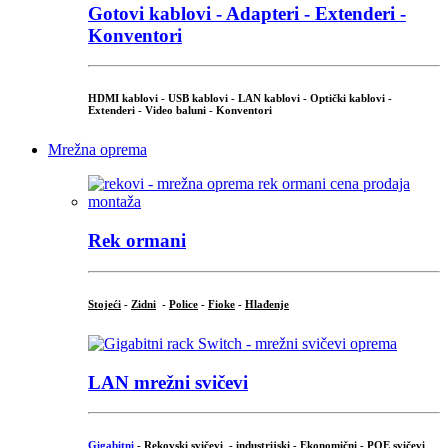
Gotovi kablovi - Adapteri - Extenderi -
Konventori
HDMI kablovi - USB kablovi - LAN kablovi - Optički kablovi -
Extenderi - Video baluni - Konventori
Mrežna oprema
Rek ormani
Stojeći
-
Zidni
-
Police
-
Fioke
-
Hlađenje
LAN mrežni svičevi
Gigabitni
-
Rekovski svičevi
-
industrijski
-
Ekonomični
-
POE svičevi