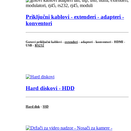
Priključni
kablovi - extenderi - adapteri -
konventori
Gotovi priključni kablovi -
extenderi
- adapteri - konventori - HDMI -
USB -
RS232
...
.
Hard diskovi - HDD
Hard disk
-
SSD
...