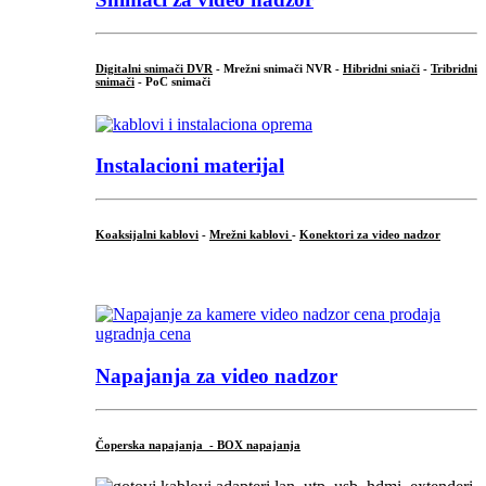
Digitalni snimači DVR
- Mrežni snimači NVR -
Hibridni sniači
-
Tribridni
snimači
- PoC snimači
Instalacioni materijal
Koaksijalni kablovi
-
Mrežni kablovi
-
Konektori za video nadzor
...
Napajanja za video nadzor
Čoperska napajanja - BOX napajanja