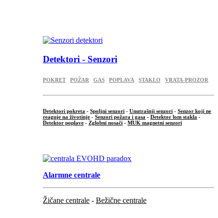
...
.
Detektori - Senzori
POKRET
POŽAR
GAS
POPLAVA
STAKLO
VRATA-PROZOR
Detektori pokreta
-
Spoljni senzori
-
Unutrašnji senzori
-
Senzor koji ne
reaguje na životinje
-
Senzori požara i gasa
-
Detektor lom stakla
-
Detektor poplave
-
Zglobni nosači
-
MUK magnetni senzori
.
Alarmne centrale
Žičane centrale
-
Bežične centrale
...