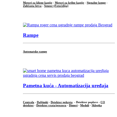
Motori za klizne kapije
-
Motori za krilne kapije
-
Signalne lampe
-
Zubčasta letva
-
Senzor (Fotoćelija)
...
Rampe
Automatske rampe
...
Pametna kuća - Automatizacija uređaja
Centrala
-
Daljinski
-
Detektor pokreta
- Detektor poplave -
CO
detektor
-
Detektor vrata/prozora
-
Dimeri
-
Moduli
-
Sklopka
...