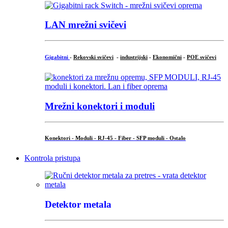
LAN mrežni svičevi
Gigabitni
-
Rekovski svičevi
-
industrijski
-
Ekonomični
-
POE svičevi
Mrežni konektori i moduli
Konektori - Moduli - RJ-45 - Fiber - SFP moduli - Ostalo
Kontrola pristupa
Detektor metala