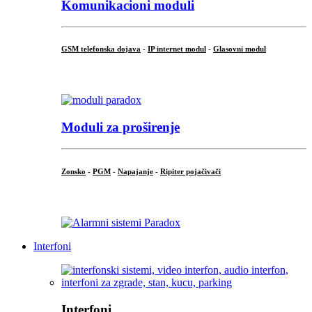
Komunikacioni moduli
GSM telefonska dojava
-
IP internet modul
-
Glasovni modul
...
Moduli za proširenje
Zonsko
-
PGM
-
Napajanje
-
Ripiter pojačivači
...
Interfoni
Interfoni