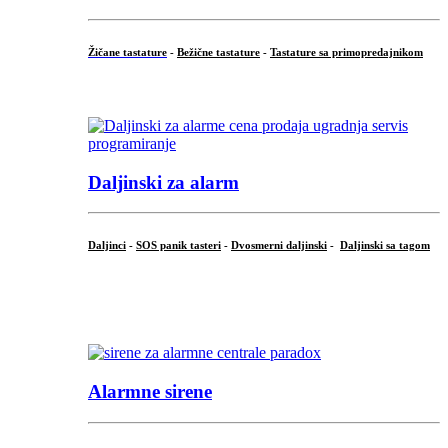
Žičane tastature
-
Bežične tastature
-
Tastature sa primopredajnikom
...
Daljinski za alarm
Daljinci
-
SOS panik tasteri
-
Dvosmerni daljinski
-
Daljinski sa tagom
...
.
Alarmne sirene