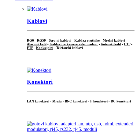
Kablovi
RG6
-
RG59
- Strujni kablovi - Kabl za zvučnike -
Mrežni kablovi
-
Alarmni kabl
-
Kablovi za kamere video nadzor
-
Antenski kabl
-
UTP
-
FTP
-
Koaksijalni
- Telefonski kablovi
...
Konektori
LAN konektori - Mreža -
BNC konektori
-
F konektori
-
DC konektori
...