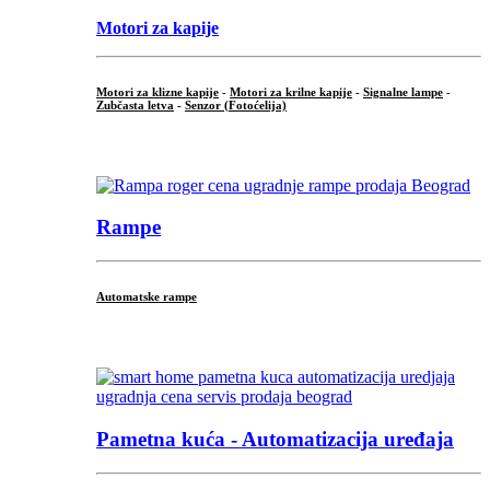
Motori za kapije
Motori za klizne kapije
-
Motori za krilne kapije
-
Signalne lampe
-
Zubčasta letva
-
Senzor (Fotoćelija)
...
Rampe
Automatske rampe
...
Pametna kuća - Automatizacija uređaja