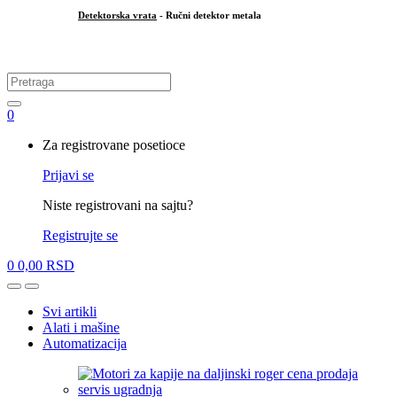
Detektorska vrata
- Ručni detektor metala
.
Search
for:
0
My
Za registrovane posetioce
Account
Prijavi se
Niste registrovani na sajtu?
Registrujte se
0
0,00
RSD
Open
Close
Svi artikli
Alati i mašine
Automatizacija