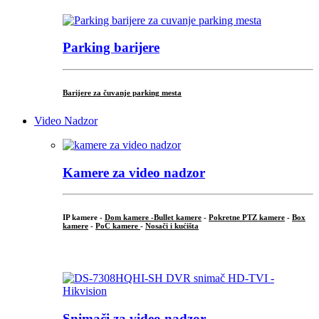
Parking barijere
Barijere za čuvanje parking mesta
Video Nadzor
Kamere za video nadzor
IP kamere -
Dom kamere -
Bullet kamere
-
Pokretne PTZ kamere
-
Box
kamere
-
PoC kamere
-
Nosači i kućišta
.
Snimači za video nadzor