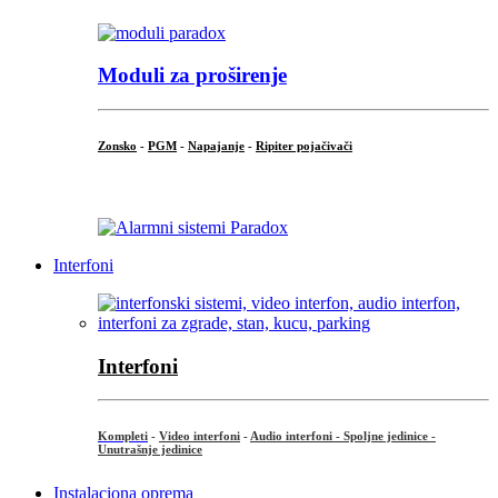
Moduli za proširenje
Zonsko
-
PGM
-
Napajanje
-
Ripiter pojačivači
...
Interfoni
Interfoni
Kompleti
-
Video interfoni
-
Audio interfoni - Spoljne jedinice -
Unutrašnje jedinice
Instalaciona oprema