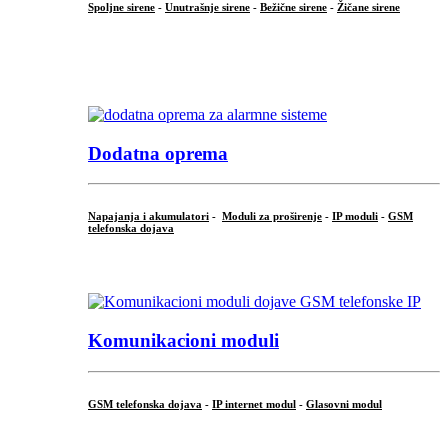
Spoljne sirene
-
Unutrašnje sirene
-
Bežične sirene
-
Žičane sirene
...
.
Dodatna oprema
Napajanja i akumulatori
-
Moduli za proširenje
-
IP moduli
-
GSM
telefonska dojava
...
Komunikacioni moduli
GSM telefonska dojava
-
IP internet modul
-
Glasovni modul
...