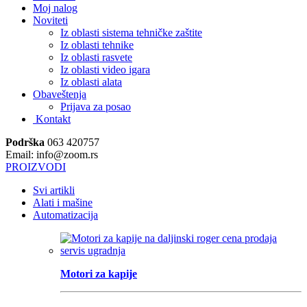
Moj nalog
Noviteti
Iz oblasti sistema tehničke zaštite
Iz oblasti tehnike
Iz oblasti rasvete
Iz oblasti video igara
Iz oblasti alata
Obaveštenja
Prijava za posao
Kontakt
Podrška
063 420757
Email: info@zoom.rs
PROIZVODI
Svi artikli
Alati i mašine
Automatizacija
Motori za kapije