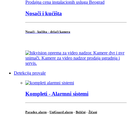
Nosači i kućišta
Nosači - kućišta - držači kamera
...
Detekcija provale
Kompleti - Alarmni sistemi
Paradox alarm
-
UniGuard alarm
-
Bežični
-
Žičani
...