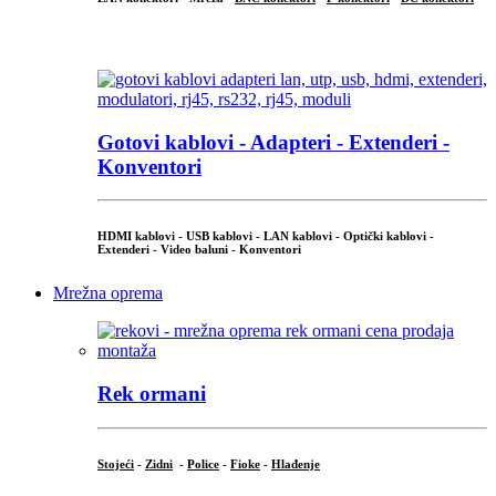
...
Gotovi kablovi - Adapteri - Extenderi -
Konventori
HDMI kablovi - USB kablovi - LAN kablovi - Optički kablovi -
Extenderi - Video baluni - Konventori
Mrežna oprema
Rek ormani
Stojeći
-
Zidni
-
Police
-
Fioke
-
Hlađenje