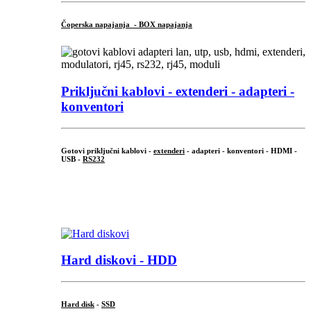
Čoperska napajanja - BOX napajanja
Priključni
kablovi - extenderi - adapteri -
konventori
Gotovi priključni kablovi -
extenderi
- adapteri - konventori - HDMI -
USB -
RS232
...
.
Hard diskovi - HDD
Hard disk
-
SSD