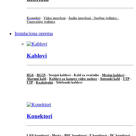
Kompleti
-
Video interfoni
-
Audio interfoni - Spoljne jedinice -
Unutrašnje jedinice
Instalaciona oprema
Kablovi
RG6
-
RG59
- Strujni kablovi - Kabl za zvučnike -
Mrežni kablovi
-
Alarmni kabl
-
Kablovi za kamere video nadzor
-
Antenski kabl
-
UTP
-
FTP
-
Koaksijalni
- Telefonski kablovi
...
Konektori
LAN konektori - Mreža -
BNC konektori
-
F konektori
-
DC konektori