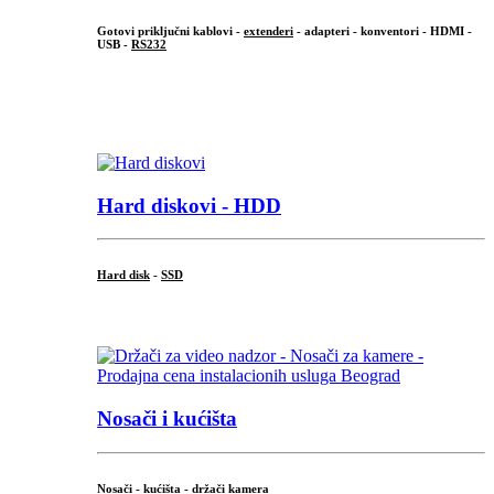
Gotovi priključni kablovi -
extenderi
- adapteri - konventori - HDMI -
USB -
RS232
...
.
Hard diskovi - HDD
Hard disk
-
SSD
...
Nosači i kućišta
Nosači - kućišta - držači kamera