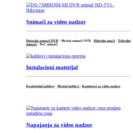
Snimači za video nadzor
Digitalni snimači DVR
- Mrežni snimači NVR -
Hibridni sniači
-
Tribridni
snimači
- PoC snimači
Instalacioni materijal
Koaksijalni kablovi
-
Mrežni kablovi
-
Konektori za video nadzor
...
Napajanja za video nadzor