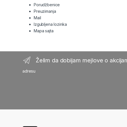
Porudžbenice
Preuzimanja
Mail
Izgubljena lozinka
Mapa sajta
Želim da dobijam mejlove o akcijam
adresu