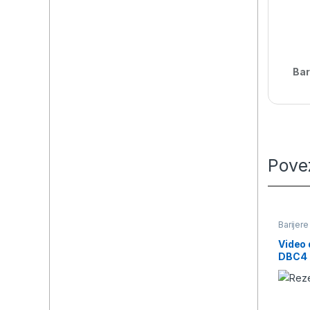
Bar
Pove
Barijere
Video 
DBC4