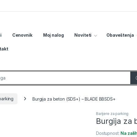
i
Cenovnik
Moj nalog
Noviteti
Obaveštenja
takt
r:
parking
Burgija za beton (SDS+) – BLADE BBSDS+
Barijere za parking
Burgija za
Dostupnost:
Na zal