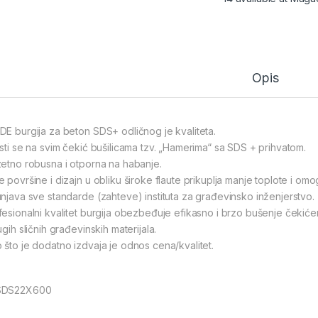
Opis
DE burgija za beton SDS+ odličnog je kvaliteta.
isti se na svim čekić bušilicama tzv. „Hamerima“ sa SDS + prihvatom.
zetno robusna i otporna na habanje.
e površine i dizajn u obliku široke flaute prikuplja manje toplote i om
unjava sve standarde (zahteve) instituta za građevinsko inženjerstvo.
fesionalni kvalitet burgija obezbeđuje efikasno i brzo bušenje čekićem
ugih sličnih građevinskih materijala.
 što je dodatno izdvaja je odnos cena/kvalitet.
SDS22X600