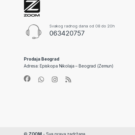
Svakog radnog dana od 08 do 20h
063420757
Prodaja Beograd
Adresa: Episkopa Nikolaja – Beograd (Zemun)
©
ZOOM
- Sva prava zadržana