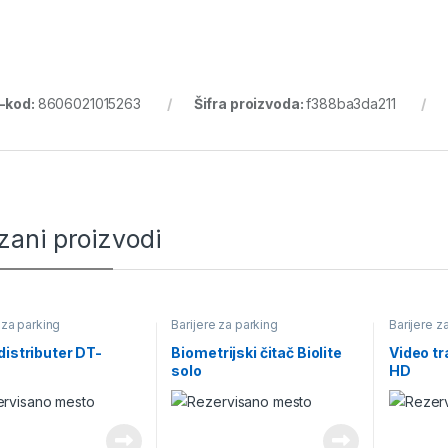
-kod:
8606021015263
Šifra proizvoda:
f388ba3da211
zani proizvodi
 za parking
Barijere za parking
Barijere z
distributer DT-
Biometrijski čitač Biolite
Video t
solo
HD