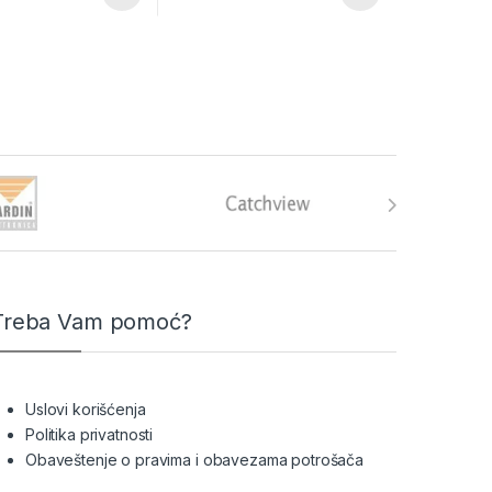
Treba Vam pomoć?
Uslovi korišćenja
Politika privatnosti
Obaveštenje o pravima i obavezama potrošača