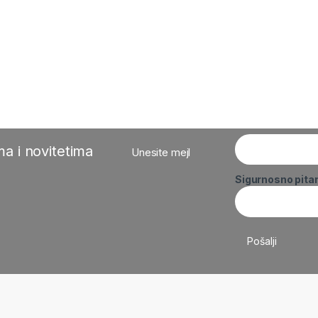
a i novitetima
Unesite mejl
Sigurnosno pita