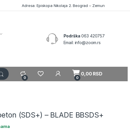
Adresa: Episkopa Nikolaja 2. Beograd – Zemun
Podrška
063 420757
Email: info@zoom.rs
My Account
0,00
RSD
0
0
 beton (SDS+) – BLADE BBSDS+
ihama