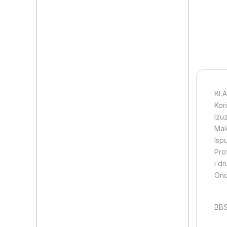
BLA
Kor
Izu
Mal
Isp
Pro
i dr
Ono
BB