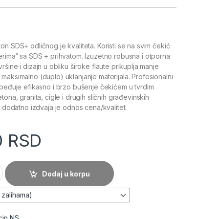
n SDS+ odličnog je kvaliteta. Koristi se na svim čekić
erima“ sa SDS + prihvatom. Izuzetno robusna i otporna
šine i dizajn u obliku široke flaute prikuplja manje
maksimalno (duplo) uklanjanje materijala. Profesionalni
zbeđuje efikasno i brzo bušenje čekićem u tvrdim
tona, granita, cigle i drugih sličnih građevinskih
e dodatno izdvaja je odnos cena/kvalitet.
0
RSD
SDS+) - BLADE BBSDS+ količina
Dodaj u korpu
cin NS