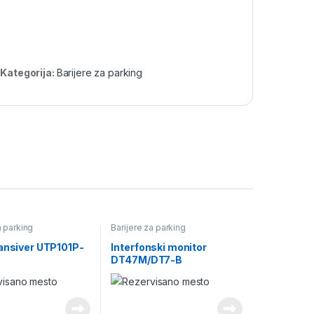
Kategorija:
Barijere za parking
a parking
Barijere za parking
ransiver UTP101P-
Interfonski monitor
DT47M/DT7-B