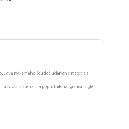
ogućava maksimalno (duplo) uklanjanje materijala.
 u tvrdim materijalima poput betona, granita, cigle