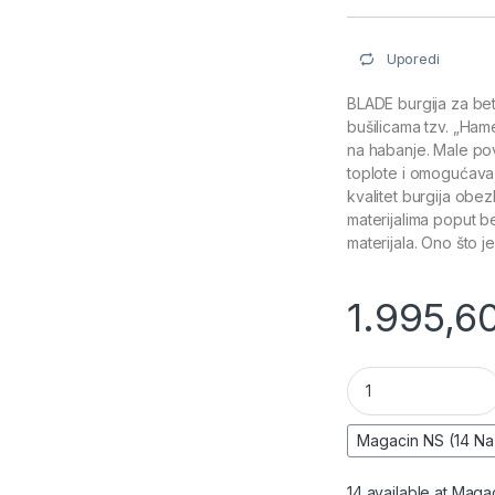
Uporedi
BLADE burgija za beto
bušilicama tzv. „Ham
na habanje. Male povr
toplote i omogućava 
kvalitet burgija obe
materijalima poput be
materijala. Ono što j
1.995,6
Burgija za beton (
14 available at Maga