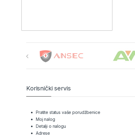
Brands Carousel
Korisnički servis
Pratite status vaše porudžbenice
Moj nalog
Detalji o nalogu
Adrese