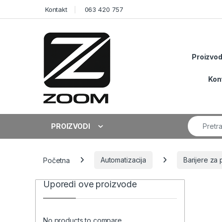
Skip to navigation
Skip to content
Kontakt
063 420 757
Proizvod
Kon
Search fo
PROIZVODI
Početna
Automatizacija
Barijere za 
Uporedi ove proizvode
No products to compare