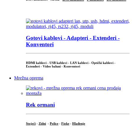
...
Gotovi kablovi - Adapteri - Extenderi -
Konventori
HDMI kablovi - USB kablovi - LAN kablovi - Optički kablovi -
Extenderi - Video baluni - Konventori
Mrežna oprema
Rek ormani
Stojeći
-
Zidni
-
Police
-
Fioke
-
Hlađenje