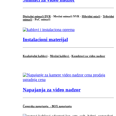
Digitalni snimači DVR
- Mrežni snimači NVR -
Hibridni sniači
-
Tribridni
snimači
- PoC snimači
Instalacioni materijal
Koaksijalni kablovi
-
Mrežni kablovi
-
Konektori za video nadzor
...
Napajanja za video nadzor
Čoperska napajanja - BOX napajanja