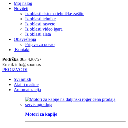
Moj nalog
Noviteti
Iz oblasti sistema tehničke zaštite
Iz oblasti tehnike
Iz oblasti rasvete
Iz oblasti video igara
Iz oblasti alata
Obaveštenja
Prijava za posao
Kontakt
Podrška
063 420757
Email: info@zoom.rs
PROIZVODI
Svi artikli
Alati i mašine
Automatizacija
Motori za kapije