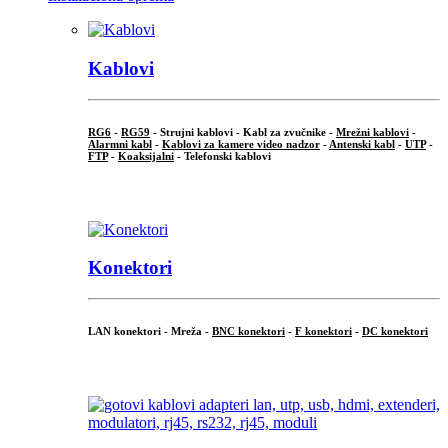
Kablovi
RG6
-
RG59
- Strujni kablovi - Kabl za zvučnike -
Mrežni kablovi
-
Alarmni kabl
-
Kablovi za kamere video nadzor
-
Antenski kabl
-
UTP
-
FTP
-
Koaksijalni
- Telefonski kablovi
...
Konektori
LAN konektori - Mreža -
BNC konektori
-
F konektori
-
DC konektori
...