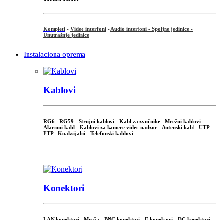
Kompleti
-
Video interfoni
-
Audio interfoni - Spoljne jedinice -
Unutrašnje jedinice
Instalaciona oprema
Kablovi
RG6
-
RG59
- Strujni kablovi - Kabl za zvučnike -
Mrežni kablovi
-
Alarmni kabl
-
Kablovi za kamere video nadzor
-
Antenski kabl
-
UTP
-
FTP
-
Koaksijalni
- Telefonski kablovi
...
Konektori
LAN konektori - Mreža -
BNC konektori
-
F konektori
-
DC konektori