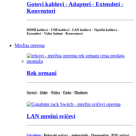
Gotovi kablovi - Adapteri - Extenderi -
Konventori
HDMI kablovi - USB kablovi - LAN kablovi - Optički kablovi -
Extenderi - Video baluni - Konventori
Mrežna oprema
Rek ormani
Stojeći
-
Zidni
-
Police
-
Fioke
-
Hlađenje
LAN mrežni svičevi
Gigabitni
-
Rekovski svičevi
-
industrijski
-
Ekonomični
-
POE svičevi