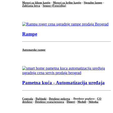
Motori za klizne kapije
-
Motori za krilne kapije
-
Signalne lampe
-
Zubčasta letva
-
Senzor (Fotoćelija)
...
Rampe
Automatske rampe
...
Pametna kuća - Automatizacija uređaja
Centrala
-
Daljinski
-
Detektor pokreta
- Detektor poplave -
CO
detektor
-
Detektor vrata/prozora
-
Dimeri
-
Moduli
-
Sklopka
...