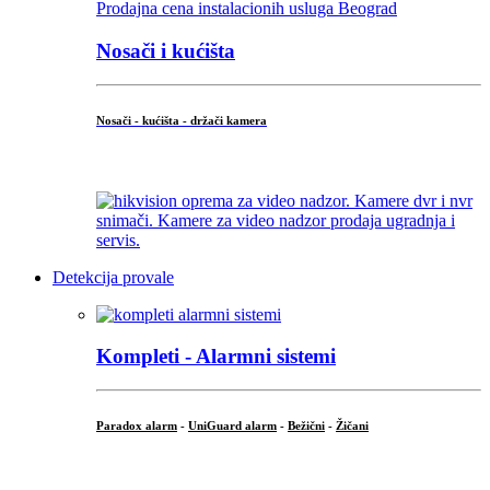
Nosači i kućišta
Nosači - kućišta - držači kamera
...
Detekcija provale
Kompleti - Alarmni sistemi
Paradox alarm
-
UniGuard alarm
-
Bežični
-
Žičani
...