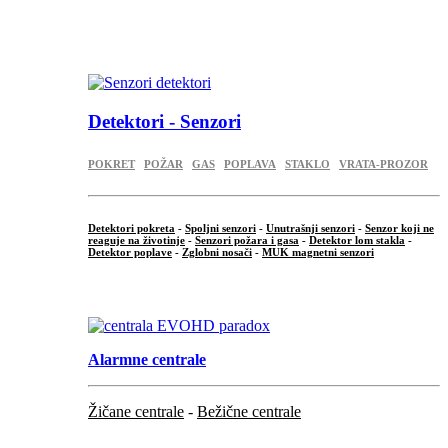
...
.
Detektori - Senzori
POKRET
POŽAR
GAS
POPLAVA
STAKLO
VRATA-PROZOR
Detektori pokreta
-
Spoljni senzori
-
Unutrašnji senzori
-
Senzor koji ne
reaguje na životinje
-
Senzori požara i gasa
-
Detektor lom stakla
-
Detektor poplave
-
Zglobni nosači
-
MUK magnetni senzori
.
Alarmne centrale
Žičane centrale
-
Bežične centrale
...