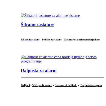
...
Šifrator tastature
Žičane tastature
-
Bežične tastature
-
Tastature sa primopredajnikom
...
Daljinski za alarm
Daljinci
-
SOS panik tasteri
-
Dvosmerni daljinski
-
Daljinski sa tagom
...
.