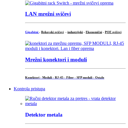
LAN mrežni svičevi
Gigabitni
-
Rekovski svičevi
-
industrijski
-
Ekonomični
-
POE svičevi
Mrežni konektori i moduli
Konektori - Moduli - RJ-45 - Fiber - SFP moduli - Ostalo
Kontrola pristupa
Detektor metala