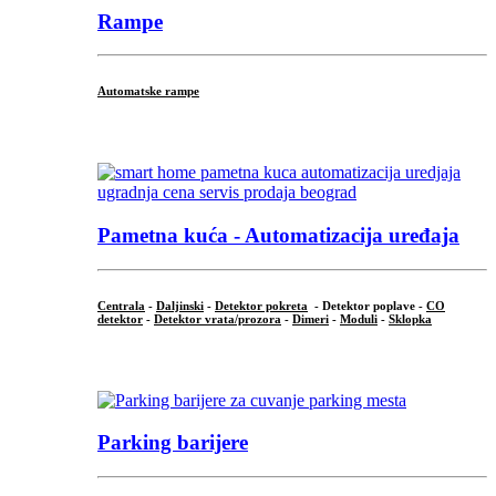
Rampe
Automatske rampe
...
Pametna kuća - Automatizacija uređaja
Centrala
-
Daljinski
-
Detektor pokreta
- Detektor poplave -
CO
detektor
-
Detektor vrata/prozora
-
Dimeri
-
Moduli
-
Sklopka
...
Parking barijere