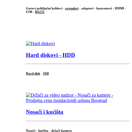
Gotovi priključni kablovi -
extenderi
- adapteri - konventori - HDMI -
USB -
RS232
...
.
Hard diskovi - HDD
Hard disk
-
SSD
...
Nosači i kućišta
Nosači - kućišta - držači kamera