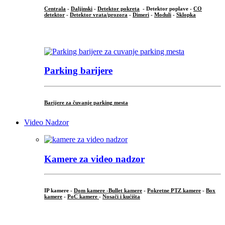
Centrala
-
Daljinski
-
Detektor pokreta
- Detektor poplave -
CO
detektor
-
Detektor vrata/prozora
-
Dimeri
-
Moduli
-
Sklopka
...
Parking barijere
Barijere za čuvanje parking mesta
Video Nadzor
Kamere za video nadzor
IP kamere -
Dom kamere -
Bullet kamere
-
Pokretne PTZ kamere
-
Box
kamere
-
PoC kamere
-
Nosači i kućišta
.