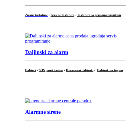
Žičane tastature
-
Bežične tastature
-
Tastature sa primopredajnikom
...
Daljinski za alarm
Daljinci
-
SOS panik tasteri
-
Dvosmerni daljinski
-
Daljinski sa tagom
...
.
Alarmne sirene