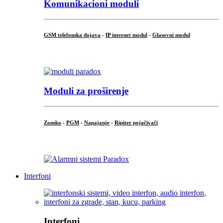
Komunikacioni moduli
GSM telefonska dojava
-
IP internet modul
-
Glasovni modul
...
Moduli za proširenje
Zonsko
-
PGM
-
Napajanje
-
Ripiter pojačivači
...
Interfoni
Interfoni