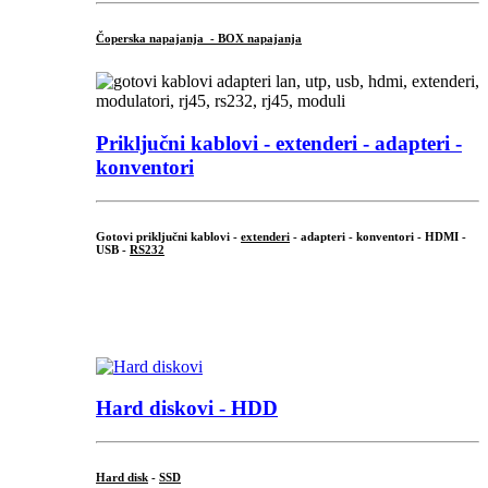
Čoperska napajanja - BOX napajanja
Priključni
kablovi - extenderi - adapteri -
konventori
Gotovi priključni kablovi -
extenderi
- adapteri - konventori - HDMI -
USB -
RS232
...
.
Hard diskovi - HDD
Hard disk
-
SSD