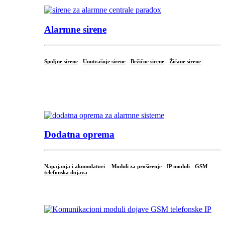
Alarmne sirene
Spoljne sirene
-
Unutrašnje sirene
-
Bežične sirene
-
Žičane sirene
...
.
Dodatna oprema
Napajanja i akumulatori
-
Moduli za proširenje
-
IP moduli
-
GSM
telefonska dojava
...