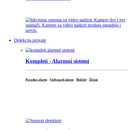
...
Detekcija provale
Kompleti - Alarmni sistemi
Paradox alarm
-
UniGuard alarm
-
Bežični
-
Žičani
...
...
.