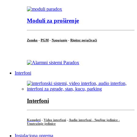
Moduli za proširenje
Zonsko
-
PGM
-
Napajanje
-
Ripiter pojačivači
...
Interfoni
Interfoni
Kompleti
-
Video interfoni
-
Audio interfoni - Spoljne jedinice -
Unutrašnje jedinice
Instalaciona oprema