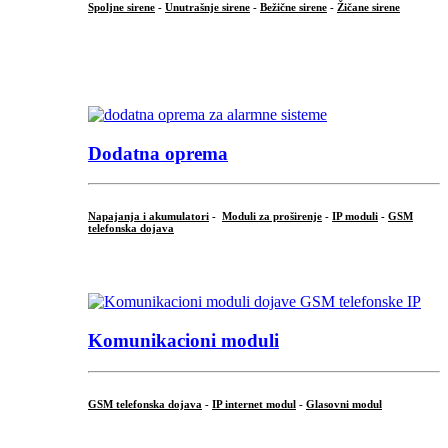
Spoljne sirene
-
Unutrašnje sirene
-
Bežične sirene
-
Žičane sirene
...
.
Dodatna oprema
Napajanja i akumulatori
-
Moduli za proširenje
-
IP moduli
-
GSM
telefonska dojava
...
Komunikacioni moduli
GSM telefonska dojava
-
IP internet modul
-
Glasovni modul
...