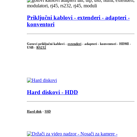
Priključni
kablovi - extenderi - adapteri -
konventori
Gotovi priključni kablovi -
extenderi
- adapteri - konventori - HDMI -
USB -
RS232
...
.
Hard diskovi - HDD
Hard disk
-
SSD
...