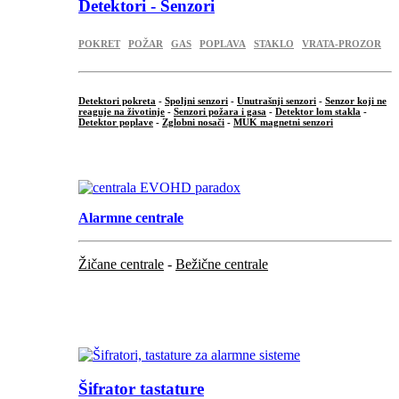
Detektori - Senzori
POKRET
POŽAR
GAS
POPLAVA
STAKLO
VRATA-PROZOR
Detektori pokreta
-
Spoljni senzori
-
Unutrašnji senzori
-
Senzor koji ne
reaguje na životinje
-
Senzori požara i gasa
-
Detektor lom stakla
-
Detektor poplave
-
Zglobni nosači
-
MUK magnetni senzori
.
Alarmne centrale
Žičane centrale
-
Bežične centrale
...
...
Šifrator tastature