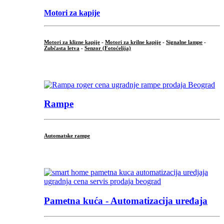
Motori za kapije
Motori za klizne kapije
-
Motori za krilne kapije
-
Signalne lampe
-
Zubčasta letva
-
Senzor (Fotoćelija)
...
Rampe
Automatske rampe
...
Pametna kuća - Automatizacija uređaja