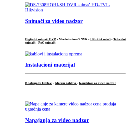
Snimači za video nadzor
Digitalni snimači DVR
- Mrežni snimači NVR -
Hibridni sniači
-
Tribridni
snimači
- PoC snimači
Instalacioni materijal
Koaksijalni kablovi
-
Mrežni kablovi
-
Konektori za video nadzor
...
Napajanja za video nadzor