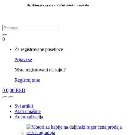
Detektorska vrata
- Ručni detektor metala
.
Search
for:
0
My
Za registrovane posetioce
Account
Prijavi se
Niste registrovani na sajtu?
Registrujte se
0
0,00
RSD
Open
Close
Svi artikli
Alati i mašine
Automatizacija