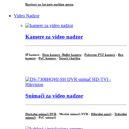
Barijere za čuvanje parking mesta
Video Nadzor
Kamere za video nadzor
IP kamere -
Dom kamere -
Bullet kamere
-
Pokretne PTZ kamere
-
Box
kamere
-
PoC kamere
-
Nosači i kućišta
.
Snimači za video nadzor
Digitalni snimači DVR
- Mrežni snimači NVR -
Hibridni sniači
-
Tribridni
snimači
- PoC snimači