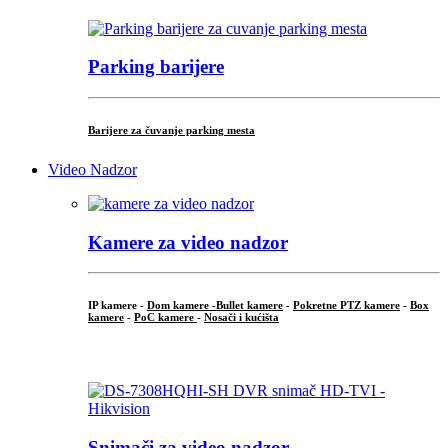
Parking barijere
Barijere za čuvanje parking mesta
Video Nadzor
Kamere za video nadzor
IP kamere -
Dom kamere -
Bullet kamere
-
Pokretne PTZ kamere
-
Box
kamere
-
PoC kamere
-
Nosači i kućišta
.
Snimači za video nadzor