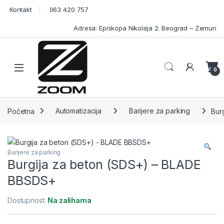
Skip to navigation
Skip to content
Kontakt
063 420 757
Adresa: Episkopa Nikolaja 2. Beograd – Zemun
Open
0
Početna
Automatizacija
Barijere za parking
Bur
Barijere za parking
Burgija za beton (SDS+) – BLADE
BBSDS+
Dostupnost:
Na zalihama