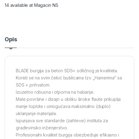
14 available at Magacin NS
Opis
BLADE burgija za beton SDS+ odličnog je kvaliteta.
Koristi se na svim čekić bušilicama tzv. „Hamerima“ sa
SDS + prihvatom.
Izuzetno robusna i otporna na habanje.
Male površine i dizajn u obliku široke flaute prikuplja
manje toplote i omogućava maksimalno (duplo)
uklanjanje materijala.
Ispunjava sve standarde (zahteve) instituta za
građevinsko inženjerstvo.
Profesionalni kvalitet burgija obezbeđuje efikasno i