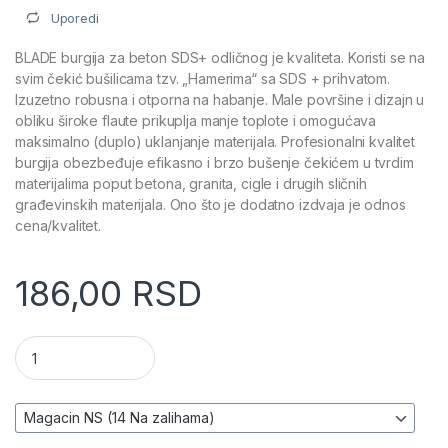
Uporedi
BLADE burgija za beton SDS+ odličnog je kvaliteta. Koristi se na
svim čekić bušilicama tzv. „Hamerima“ sa SDS + prihvatom.
Izuzetno robusna i otporna na habanje. Male površine i dizajn u
obliku široke flaute prikuplja manje toplote i omogućava
maksimalno (duplo) uklanjanje materijala. Profesionalni kvalitet
burgija obezbeđuje efikasno i brzo bušenje čekićem u tvrdim
materijalima poput betona, granita, cigle i drugih sličnih
građevinskih materijala. Ono što je dodatno izdvaja je odnos
cena/kvalitet.
186,00
RSD
Burgija za beton (SDS+) - BLADE BBSDS+ količina