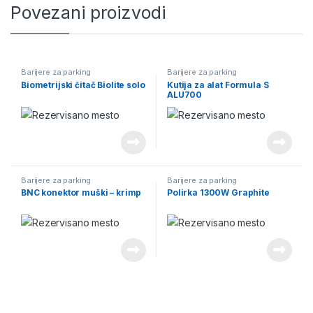
Povezani proizvodi
Barijere za parking
Barijere za parking
Biometrijski čitač Biolite solo
Kutija za alat Formula S
ALU700
Barijere za parking
Barijere za parking
BNC konektor muški – krimp
Polirka 1300W Graphite