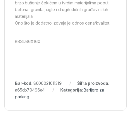
brzo bušenje čekićem u tvrdim materijalima poput
betona, granita, cigle i drugih sličnih građevinskih
materijala.
Ono što je dodatno izdvaja je odnos cena/kvalitet.
BBSDS6X160
Bar-kod:
8606021011319
Šifra proizvoda:
a65cb70496a4
Kategorija:
Barijere za
parking