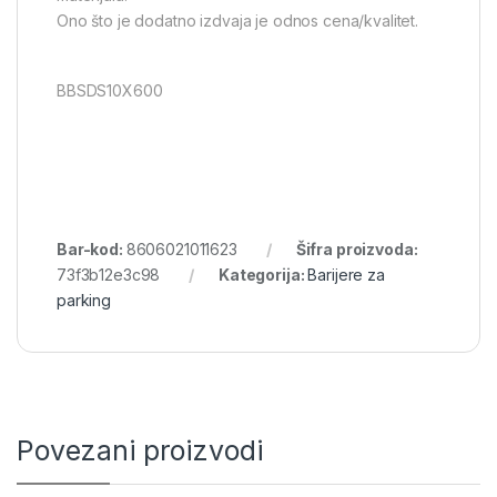
Ono što je dodatno izdvaja je odnos cena/kvalitet.
BBSDS10X600
Bar-kod:
8606021011623
Šifra proizvoda:
73f3b12e3c98
Kategorija:
Barijere za
parking
Povezani proizvodi