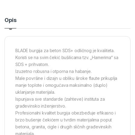
Opis
BLADE burgija za beton SDS+ odličnog je kvaliteta.
Koristi se na svim čekić bušilicama tzv. „Hamerima“ sa
SDS + prihvatom.
Izuzetno robusna i otporna na habanje.
Male površine i dizajn u obliku široke flaute prikuplja
manje toplote i omogućava maksimalno (duplo)
uklanjanje materijala.
Ispunjava sve standarde (zahteve) instituta za
građevinsko inženjerstvo.
Profesionalni kvalitet burgija obezbeđuje efikasno i
brzo bušenje čekićem u tvrdim materijalima poput
betona, granita, cigle i drugih sličnih građevinskih
materijala.