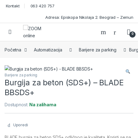
Skip to navigation
Skip to content
Kontakt
063 420 757
Adresa: Episkopa Nikolaja 2. Beograd – Zemun
Open
0
Početna
Automatizacija
Barijere za parking
Burg
Barijere za parking
Burgija za beton (SDS+) – BLADE
BBSDS+
Dostupnost:
Na zalihama
Uporedi
BLADE burgija za beton SDS+ odličnog je kvaliteta. Koristi se na