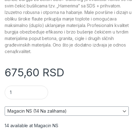
svim čekić bušilicama tzv. „Hamerima“ sa SDS + prihvatom.
Izuzetno robusna i otporna na habanje. Male površine i dizajn u
obliku široke flaute prikuplja manje toplote i omogućava
maksimalno (duplo) uklanjanje materijala. Profesionalni kvalitet
burgija obezbeđuje efikasno i brzo bušenje čekićem u tvrdim
materijalima poput betona, granita, cigle i drugih sličnih
građevinskih materijala. Ono što je dodatno izdvaja je odnos
cena/kvalitet.
675,60
RSD
Burgija za beton (SDS+) - BLADE BBSDS+ količina
14 available at Magacin NS