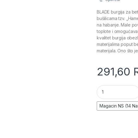
BLADE burgija za beto
bušilicama tzv. „Ham
na habanje. Male povr
toplote i omogućava 
kvalitet burgija obe
materijalima poput be
materijala. Ono što j
291,60
Burgija za beton (