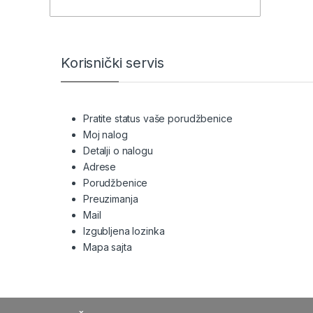
Brands Carousel
Korisnički servis
Pratite status vaše porudžbenice
Moj nalog
Detalji o nalogu
Adrese
Porudžbenice
Preuzimanja
Mail
Izgubljena lozinka
Mapa sajta