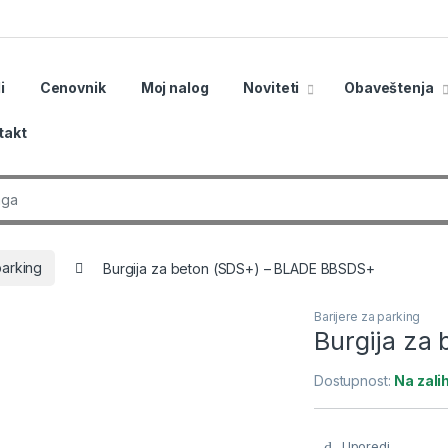
i
Cenovnik
Moj nalog
Noviteti
Obaveštenja
takt
r:
parking
Burgija za beton (SDS+) – BLADE BBSDS+
Barijere za parking
Burgija za
Dostupnost:
Na zal
Uporedi