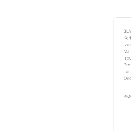
BLA
Kor
Izu
Mal
Isp
Pro
i dr
Ono
BB