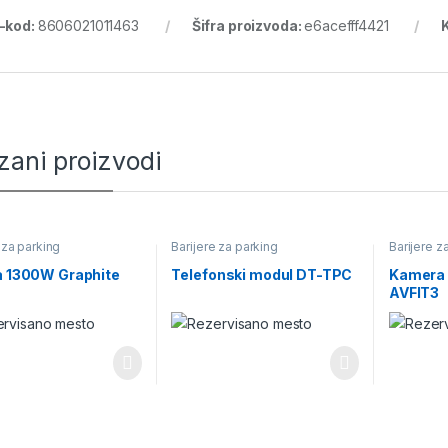
-kod:
8606021011463
Šifra proizvoda:
e6acefff4421
zani proizvodi
 za parking
Barijere za parking
Barijere z
a 1300W Graphite
Telefonski modul DT-TPC
Kamera
AVFIT3