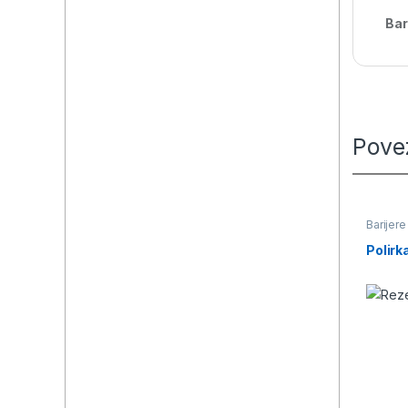
Bar
Pove
Barijere
Polirk