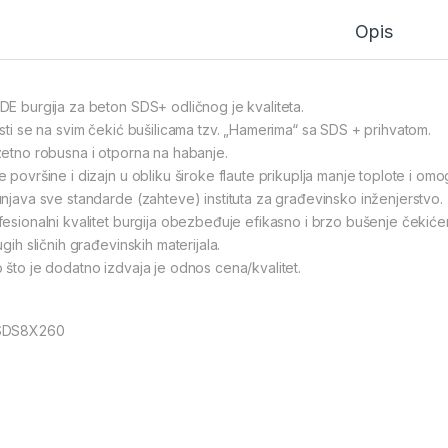
Opis
DE burgija za beton SDS+ odličnog je kvaliteta.
isti se na svim čekić bušilicama tzv. „Hamerima“ sa SDS + prihvatom.
zetno robusna i otporna na habanje.
e površine i dizajn u obliku široke flaute prikuplja manje toplote i om
unjava sve standarde (zahteve) instituta za građevinsko inženjerstvo.
fesionalni kvalitet burgija obezbeđuje efikasno i brzo bušenje čekićem
ugih sličnih građevinskih materijala.
 što je dodatno izdvaja je odnos cena/kvalitet.
SDS8X260