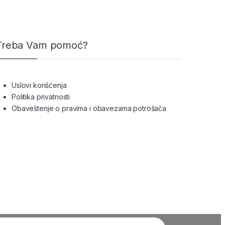
Treba Vam pomoć?
Uslovi korišćenja
Politika privatnosti
Obaveštenje o pravima i obavezama potrošača