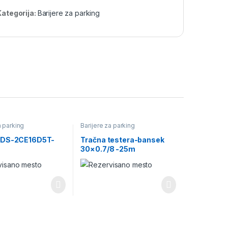
Kategorija:
Barijere za parking
a parking
Barijere za parking
 DS-2CE16D5T-
Tračna testera-bansek
30×0.7/8 -25m