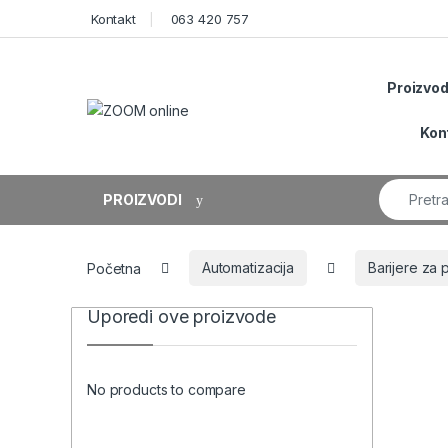
Skip to navigation
Skip to content
Kontakt
063 420 757
Proizvod
Kon
Search fo
PROIZVODI
Početna
Automatizacija
Barijere za 
Uporedi ove proizvode
No products to compare