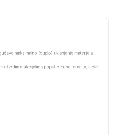
ogućava maksimalno (duplo) uklanjanje materijala.
 u tvrdim materijalima poput betona, granita, cigle