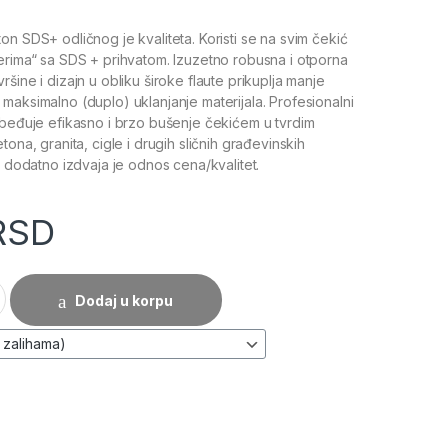
n SDS+ odličnog je kvaliteta. Koristi se na svim čekić
erima“ sa SDS + prihvatom. Izuzetno robusna i otporna
šine i dizajn u obliku široke flaute prikuplja manje
maksimalno (duplo) uklanjanje materijala. Profesionalni
zbeđuje efikasno i brzo bušenje čekićem u tvrdim
tona, granita, cigle i drugih sličnih građevinskih
e dodatno izdvaja je odnos cena/kvalitet.
RSD
SDS+) - BLADE BBSDS+ količina
Dodaj u korpu