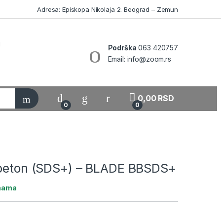
Adresa: Episkopa Nikolaja 2. Beograd – Zemun
Podrška
063 420757
Email: info@zoom.rs
My Account
0,00
RSD
0
0
 beton (SDS+) – BLADE BBSDS+
ihama