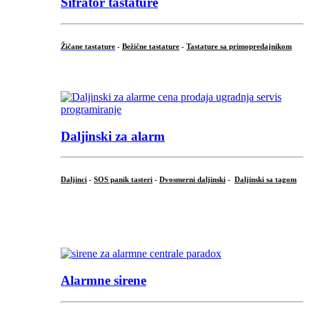
Šifrator tastature
Žičane tastature
-
Bežične tastature
-
Tastature sa primopredajnikom
...
Daljinski za alarm
Daljinci
-
SOS panik tasteri
-
Dvosmerni daljinski
-
Daljinski sa tagom
...
.
Alarmne sirene