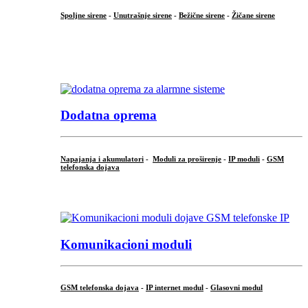
Spoljne sirene
-
Unutrašnje sirene
-
Bežične sirene
-
Žičane sirene
...
.
Dodatna oprema
Napajanja i akumulatori
-
Moduli za proširenje
-
IP moduli
-
GSM
telefonska dojava
...
Komunikacioni moduli
GSM telefonska dojava
-
IP internet modul
-
Glasovni modul