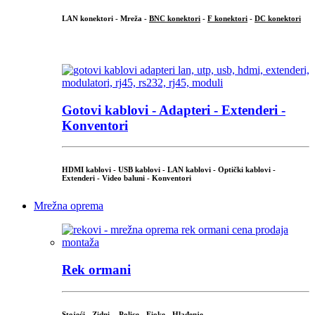
LAN konektori - Mreža -
BNC konektori
-
F konektori
-
DC konektori
...
Gotovi kablovi - Adapteri - Extenderi -
Konventori
HDMI kablovi - USB kablovi - LAN kablovi - Optički kablovi -
Extenderi - Video baluni - Konventori
Mrežna oprema
Rek ormani
Stojeći
-
Zidni
-
Police
-
Fioke
-
Hlađenje