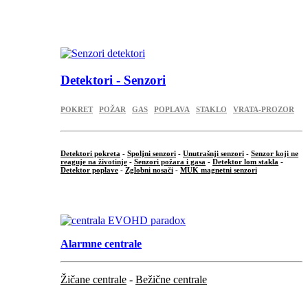
...
.
Detektori - Senzori
POKRET
POŽAR
GAS
POPLAVA
STAKLO
VRATA-PROZOR
Detektori pokreta
-
Spoljni senzori
-
Unutrašnji senzori
-
Senzor koji ne
reaguje na životinje
-
Senzori požara i gasa
-
Detektor lom stakla
-
Detektor poplave
-
Zglobni nosači
-
MUK magnetni senzori
.
Alarmne centrale
Žičane centrale
-
Bežične centrale
...