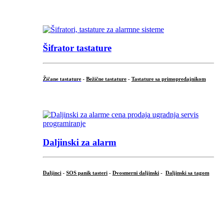
...
Šifrator tastature
Žičane tastature
-
Bežične tastature
-
Tastature sa primopredajnikom
...
Daljinski za alarm
Daljinci
-
SOS panik tasteri
-
Dvosmerni daljinski
-
Daljinski sa tagom
...
.