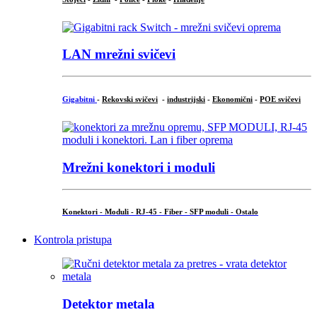
LAN mrežni svičevi
Gigabitni
-
Rekovski svičevi
-
industrijski
-
Ekonomični
-
POE svičevi
Mrežni konektori i moduli
Konektori - Moduli - RJ-45 - Fiber - SFP moduli - Ostalo
Kontrola pristupa
Detektor metala