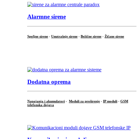
Alarmne sirene
Spoljne sirene
-
Unutrašnje sirene
-
Bežične sirene
-
Žičane sirene
...
.
Dodatna oprema
Napajanja i akumulatori
-
Moduli za proširenje
-
IP moduli
-
GSM
telefonska dojava
...