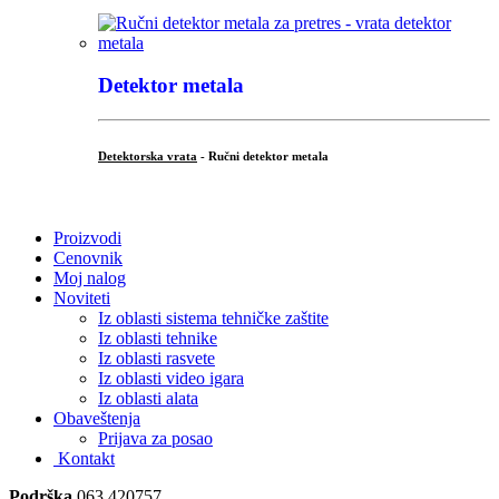
Detektor metala
Detektorska vrata
- Ručni detektor metala
.
Proizvodi
Cenovnik
Moj nalog
Noviteti
Iz oblasti sistema tehničke zaštite
Iz oblasti tehnike
Iz oblasti rasvete
Iz oblasti video igara
Iz oblasti alata
Obaveštenja
Prijava za posao
Kontakt
Podrška
063 420757