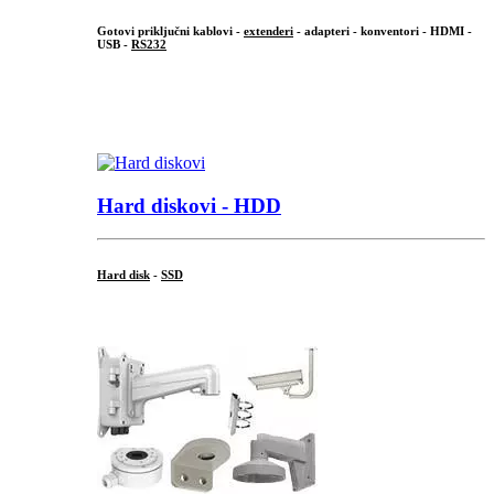
Gotovi priključni kablovi -
extenderi
- adapteri - konventori - HDMI -
USB -
RS232
...
.
Hard diskovi - HDD
Hard disk
-
SSD
...