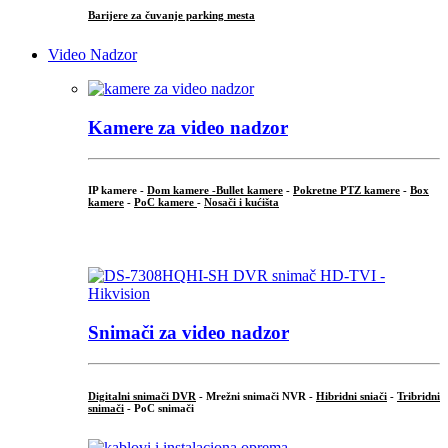
Barijere za čuvanje parking mesta
Video Nadzor
Kamere za video nadzor
IP kamere -
Dom kamere -
Bullet kamere
-
Pokretne PTZ kamere
-
Box
kamere
-
PoC kamere
-
Nosači i kućišta
.
Snimači za video nadzor
Digitalni snimači DVR
- Mrežni snimači NVR -
Hibridni sniači
-
Tribridni
snimači
- PoC snimači