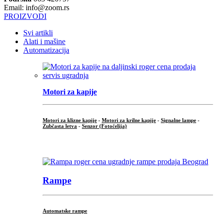
Email: info@zoom.rs
PROIZVODI
Svi artikli
Alati i mašine
Automatizacija
Motori za kapije
Motori za klizne kapije
-
Motori za krilne kapije
-
Signalne lampe
-
Zubčasta letva
-
Senzor (Fotoćelija)
...
Rampe
Automatske rampe