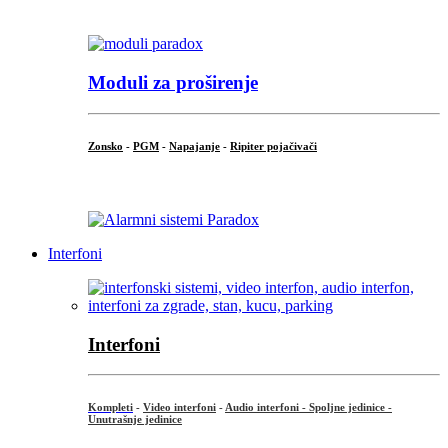
...
Moduli za proširenje
Zonsko
-
PGM
-
Napajanje
-
Ripiter pojačivači
...
Interfoni
Interfoni
Kompleti
-
Video interfoni
-
Audio interfoni - Spoljne jedinice -
Unutrašnje jedinice