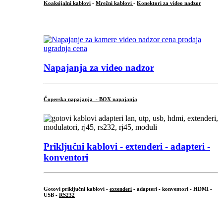
Koaksijalni kablovi
-
Mrežni kablovi
-
Konektori za video nadzor
...
Napajanja za video nadzor
Čoperska napajanja - BOX napajanja
Priključni
kablovi - extenderi - adapteri -
konventori
Gotovi priključni kablovi -
extenderi
- adapteri - konventori - HDMI -
USB -
RS232
...