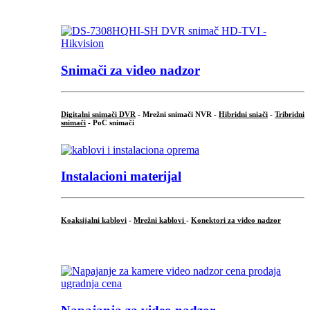
.
Snimači za video nadzor
Digitalni snimači DVR
- Mrežni snimači NVR -
Hibridni sniači
-
Tribridni
snimači
- PoC snimači
Instalacioni materijal
Koaksijalni kablovi
-
Mrežni kablovi
-
Konektori za video nadzor
...