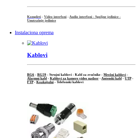
Kompleti
-
Video interfoni
-
Audio interfoni - Spoljne jedinice -
Unutrašnje jedinice
Instalaciona oprema
Kablovi
RG6
-
RG59
- Strujni kablovi - Kabl za zvučnike -
Mrežni kablovi
-
Alarmni kabl
-
Kablovi za kamere video nadzor
-
Antenski kabl
-
UTP
-
FTP
-
Koaksijalni
- Telefonski kablovi
...