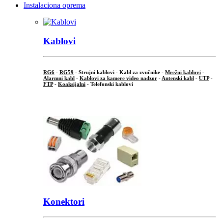
Instalaciona oprema
Kablovi
RG6
-
RG59
- Strujni kablovi - Kabl za zvučnike -
Mrežni kablovi
-
Alarmni kabl
-
Kablovi za kamere video nadzor
-
Antenski kabl
-
UTP
-
FTP
-
Koaksijalni
- Telefonski kablovi
...
Konektori