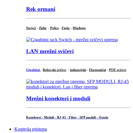
Rek ormani
Stojeći
-
Zidni
-
Police
-
Fioke
-
Hlađenje
LAN mrežni svičevi
Gigabitni
-
Rekovski svičevi
-
industrijski
-
Ekonomični
-
POE svičevi
Mrežni konektori i moduli
Konektori - Moduli - RJ-45 - Fiber - SFP moduli - Ostalo
Kontrola pristupa