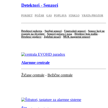
Detektori - Senzori
POKRET
POŽAR
GAS
POPLAVA
STAKLO
VRATA-PROZOR
Detektori pokreta
-
Spoljni senzori
-
Unutrašnji senzori
-
Senzor koji ne
reaguje na životinje
-
Senzori požara i gasa
-
Detektor lom stakla
-
Detektor poplave
-
Zglobni nosači
-
MUK magnetni senzori
.
Alarmne centrale
Žičane centrale
-
Bežične centrale
...
...