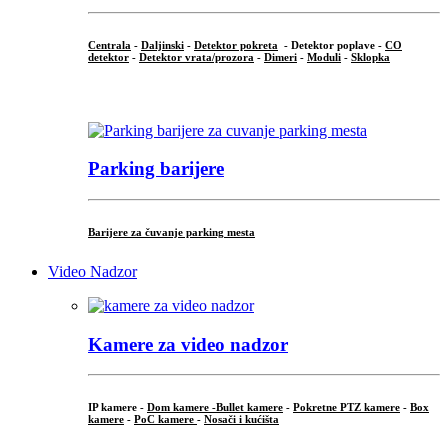
Centrala
-
Daljinski
-
Detektor pokreta
- Detektor poplave -
CO
detektor
-
Detektor vrata/prozora
-
Dimeri
-
Moduli
-
Sklopka
...
Parking barijere
Barijere za čuvanje parking mesta
Video Nadzor
Kamere za video nadzor
IP kamere -
Dom kamere -
Bullet kamere
-
Pokretne PTZ kamere
-
Box
kamere
-
PoC kamere
-
Nosači i kućišta