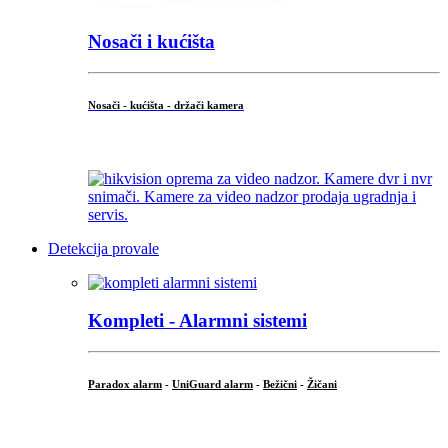
Nosači i kućišta
Nosači - kućišta - držači kamera
...
Detekcija provale
Kompleti - Alarmni sistemi
Paradox alarm
-
UniGuard alarm
-
Bežični
-
Žičani
...