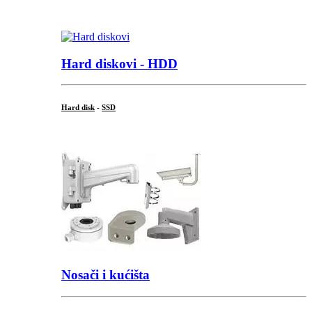
.
Hard diskovi - HDD
Hard disk
-
SSD
...
Nosači i kućišta