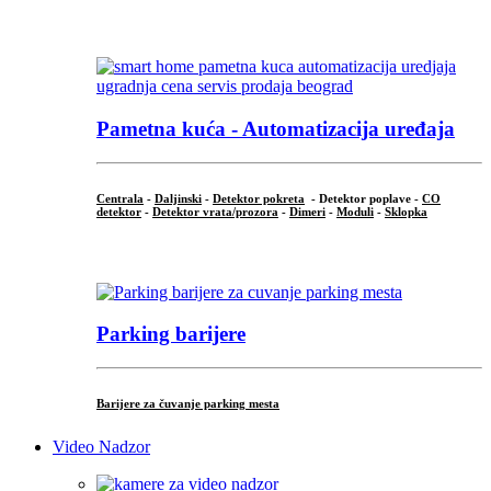
...
Pametna kuća - Automatizacija uređaja
Centrala
-
Daljinski
-
Detektor pokreta
- Detektor poplave -
CO
detektor
-
Detektor vrata/prozora
-
Dimeri
-
Moduli
-
Sklopka
...
Parking barijere
Barijere za čuvanje parking mesta
Video Nadzor