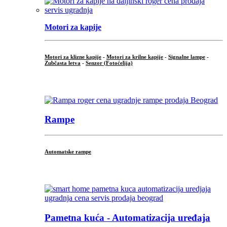
Motori za kapije
Motori za klizne kapije
-
Motori za krilne kapije
-
Signalne lampe
-
Zubčasta letva
-
Senzor (Fotoćelija)
...
Rampe
Automatske rampe
...
Pametna kuća - Automatizacija uređaja