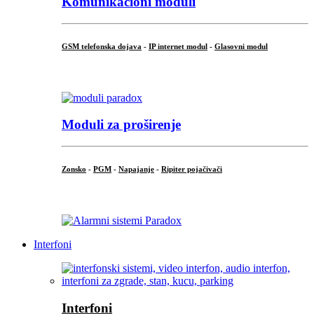
Komunikacioni moduli
GSM telefonska dojava
-
IP internet modul
-
Glasovni modul
...
Moduli za proširenje
Zonsko
-
PGM
-
Napajanje
-
Ripiter pojačivači
...
Interfoni
Interfoni