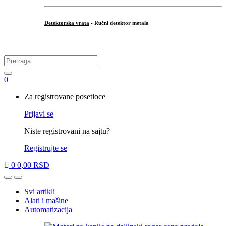
Detektorska vrata
- Ručni detektor metala
.
Search
for:
0
My
Za registrovane posetioce
Account
Prijavi se
Niste registrovani na sajtu?
Registrujte se
0
0,00
RSD
Open
Close
Svi artikli
Alati i mašine
Automatizacija