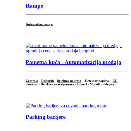
Rampe
Automatske rampe
...
Pametna kuća - Automatizacija uređaja
Centrala
-
Daljinski
-
Detektor pokreta
- Detektor poplave -
CO
detektor
-
Detektor vrata/prozora
-
Dimeri
-
Moduli
-
Sklopka
...
Parking barijere