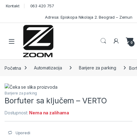
Skip to navigation
Skip to content
Kontakt
063 420 757
Adresa: Episkopa Nikolaja 2. Beograd – Zemun
Open
0
Početna
Automatizacija
Barijere za parking
Bor
Barijere za parking
Borfuter sa ključem – VERTO
Dostupnost:
Nema na zalihama
Uporedi