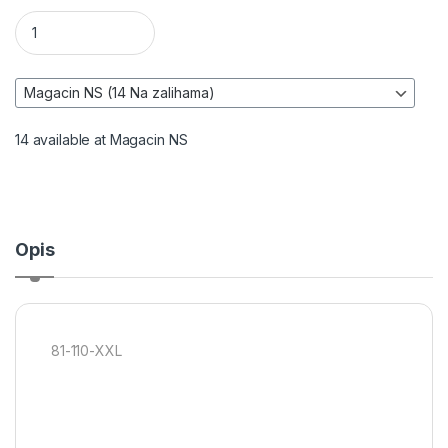
Bluza radna - NEO TOOLS količina
14 available at Magacin NS
Opis
81-110-XXL