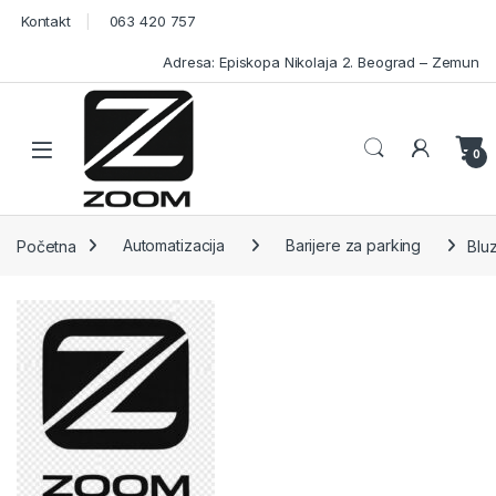
Skip to navigation
Skip to content
Kontakt
063 420 757
Adresa: Episkopa Nikolaja 2. Beograd – Zemun
Open
0
Početna
Automatizacija
Barijere za parking
Blu