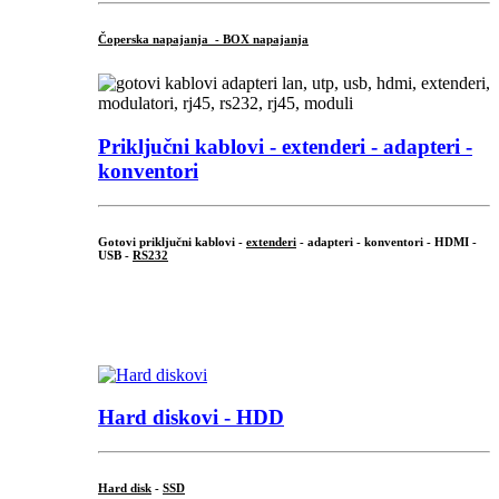
Čoperska napajanja - BOX napajanja
Priključni
kablovi - extenderi - adapteri -
konventori
Gotovi priključni kablovi -
extenderi
- adapteri - konventori - HDMI -
USB -
RS232
...
.
Hard diskovi - HDD
Hard disk
-
SSD