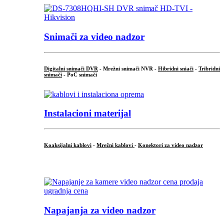
Snimači za video nadzor
Digitalni snimači DVR
- Mrežni snimači NVR -
Hibridni sniači
-
Tribridni
snimači
- PoC snimači
Instalacioni materijal
Koaksijalni kablovi
-
Mrežni kablovi
-
Konektori za video nadzor
...
Napajanja za video nadzor