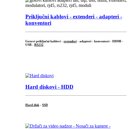
Priključni
kablovi - extenderi - adapteri -
konventori
Gotovi priključni kablovi -
extenderi
- adapteri - konventori - HDMI -
USB -
RS232
...
.
Hard diskovi - HDD
Hard disk
-
SSD
...