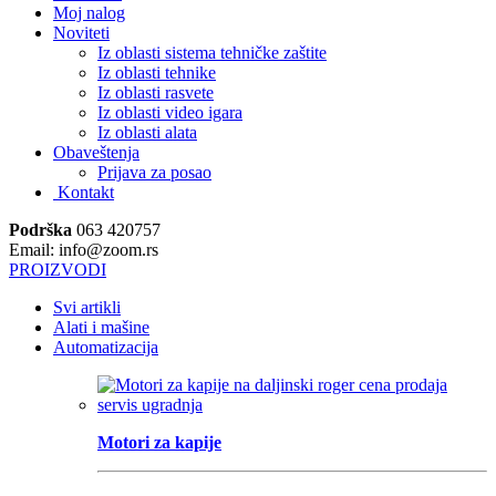
Moj nalog
Noviteti
Iz oblasti sistema tehničke zaštite
Iz oblasti tehnike
Iz oblasti rasvete
Iz oblasti video igara
Iz oblasti alata
Obaveštenja
Prijava za posao
Kontakt
Podrška
063 420757
Email: info@zoom.rs
PROIZVODI
Svi artikli
Alati i mašine
Automatizacija
Motori za kapije