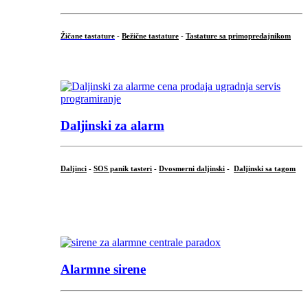
Žičane tastature
-
Bežične tastature
-
Tastature sa primopredajnikom
...
Daljinski za alarm
Daljinci
-
SOS panik tasteri
-
Dvosmerni daljinski
-
Daljinski sa tagom
...
.
Alarmne sirene