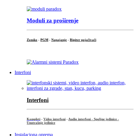
Moduli za proširenje
Zonsko
-
PGM
-
Napajanje
-
Ripiter pojačivači
...
Interfoni
Interfoni
Kompleti
-
Video interfoni
-
Audio interfoni - Spoljne jedinice -
Unutrašnje jedinice
Instalaciona oprema