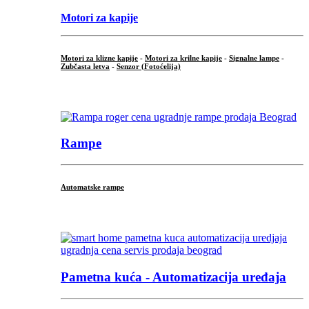
Motori za kapije
Motori za klizne kapije
-
Motori za krilne kapije
-
Signalne lampe
-
Zubčasta letva
-
Senzor (Fotoćelija)
...
Rampe
Automatske rampe
...
Pametna kuća - Automatizacija uređaja