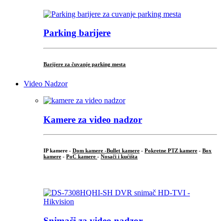
Parking barijere
Barijere za čuvanje parking mesta
Video Nadzor
Kamere za video nadzor
IP kamere -
Dom kamere -
Bullet kamere
-
Pokretne PTZ kamere
-
Box
kamere
-
PoC kamere
-
Nosači i kućišta
.
Snimači za video nadzor