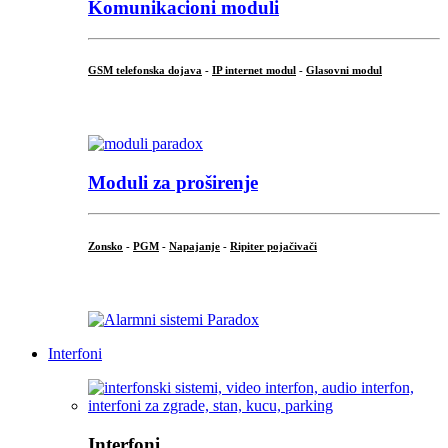
Komunikacioni moduli
GSM telefonska dojava
-
IP internet modul
-
Glasovni modul
...
Moduli za proširenje
Zonsko
-
PGM
-
Napajanje
-
Ripiter pojačivači
...
Interfoni
Interfoni