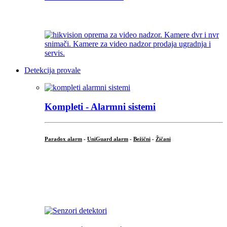
...
Detekcija provale
Kompleti - Alarmni sistemi
Paradox alarm
-
UniGuard alarm
-
Bežični
-
Žičani
...
...
.