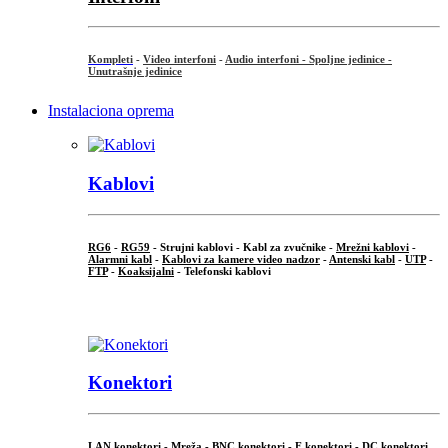
Kompleti
-
Video interfoni
-
Audio interfoni - Spoljne jedinice -
Unutrašnje jedinice
Instalaciona oprema
Kablovi
RG6
-
RG59
- Strujni kablovi - Kabl za zvučnike -
Mrežni kablovi
-
Alarmni kabl
-
Kablovi za kamere video nadzor
-
Antenski kabl
-
UTP
-
FTP
-
Koaksijalni
- Telefonski kablovi
...
Konektori
LAN konektori - Mreža -
BNC konektori
-
F konektori
-
DC konektori