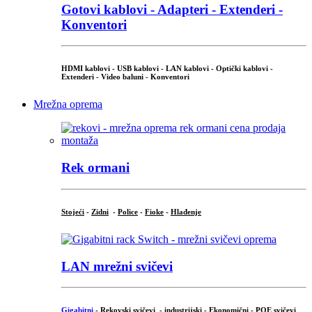
Gotovi kablovi - Adapteri - Extenderi -
Konventori
HDMI kablovi - USB kablovi - LAN kablovi - Optički kablovi -
Extenderi - Video baluni - Konventori
Mrežna oprema
Rek ormani
Stojeći
-
Zidni
-
Police
-
Fioke
-
Hlađenje
LAN mrežni svičevi
Gigabitni
-
Rekovski svičevi
-
industrijski
-
Ekonomični
-
POE svičevi