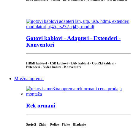
...
Gotovi kablovi - Adapteri - Extenderi -
Konventori
HDMI kablovi - USB kablovi - LAN kablovi - Optički kablovi -
Extenderi - Video baluni - Konventori
Mrežna oprema
Rek ormani
Stojeći
-
Zidni
-
Police
-
Fioke
-
Hlađenje