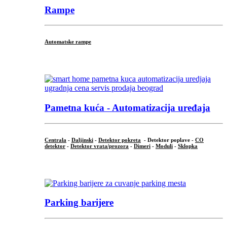
Rampe
Automatske rampe
...
Pametna kuća - Automatizacija uređaja
Centrala
-
Daljinski
-
Detektor pokreta
- Detektor poplave -
CO
detektor
-
Detektor vrata/prozora
-
Dimeri
-
Moduli
-
Sklopka
...
Parking barijere