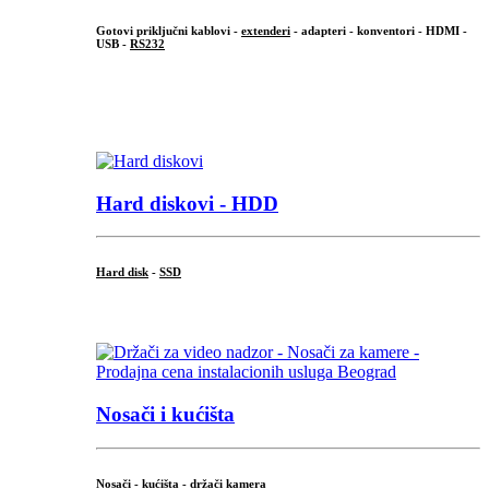
Gotovi priključni kablovi -
extenderi
- adapteri - konventori - HDMI -
USB -
RS232
...
.
Hard diskovi - HDD
Hard disk
-
SSD
...
Nosači i kućišta
Nosači - kućišta - držači kamera