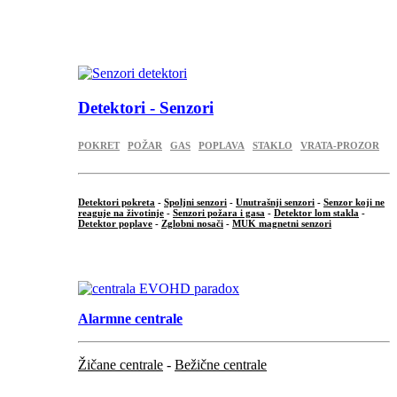
...
.
Detektori - Senzori
POKRET
POŽAR
GAS
POPLAVA
STAKLO
VRATA-PROZOR
Detektori pokreta
-
Spoljni senzori
-
Unutrašnji senzori
-
Senzor koji ne
reaguje na životinje
-
Senzori požara i gasa
-
Detektor lom stakla
-
Detektor poplave
-
Zglobni nosači
-
MUK magnetni senzori
.
Alarmne centrale
Žičane centrale
-
Bežične centrale
...