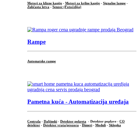
Motori za klizne kapije
-
Motori za krilne kapije
-
Signalne lampe
-
Zubčasta letva
-
Senzor (Fotoćelija)
...
Rampe
Automatske rampe
...
Pametna kuća - Automatizacija uređaja
Centrala
-
Daljinski
-
Detektor pokreta
- Detektor poplave -
CO
detektor
-
Detektor vrata/prozora
-
Dimeri
-
Moduli
-
Sklopka
...