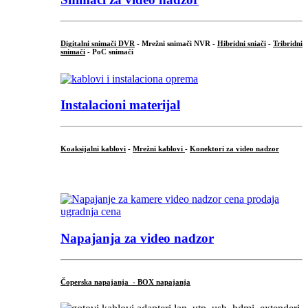
Digitalni snimači DVR
- Mrežni snimači NVR -
Hibridni sniači
-
Tribridni
snimači
- PoC snimači
Instalacioni materijal
Koaksijalni kablovi
-
Mrežni kablovi
-
Konektori za video nadzor
...
Napajanja za video nadzor
Čoperska napajanja - BOX napajanja