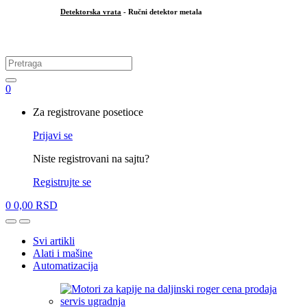
Detektorska vrata
- Ručni detektor metala
.
Search
for:
0
My
Za registrovane posetioce
Account
Prijavi se
Niste registrovani na sajtu?
Registrujte se
0
0,00
RSD
Open
Close
Svi artikli
Alati i mašine
Automatizacija