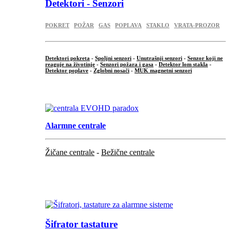
Detektori - Senzori
POKRET
POŽAR
GAS
POPLAVA
STAKLO
VRATA-PROZOR
Detektori pokreta
-
Spoljni senzori
-
Unutrašnji senzori
-
Senzor koji ne
reaguje na životinje
-
Senzori požara i gasa
-
Detektor lom stakla
-
Detektor poplave
-
Zglobni nosači
-
MUK magnetni senzori
.
Alarmne centrale
Žičane centrale
-
Bežične centrale
...
...
Šifrator tastature