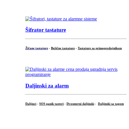
...
Šifrator tastature
Žičane tastature
-
Bežične tastature
-
Tastature sa primopredajnikom
...
Daljinski za alarm
Daljinci
-
SOS panik tasteri
-
Dvosmerni daljinski
-
Daljinski sa tagom
...
.