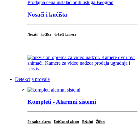
Nosači i kućišta
Nosači - kućišta - držači kamera
...
Detekcija provale
Kompleti - Alarmni sistemi
Paradox alarm
-
UniGuard alarm
-
Bežični
-
Žičani
...