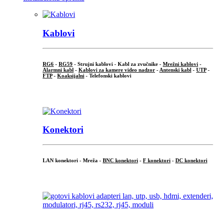
Kablovi
RG6
-
RG59
- Strujni kablovi - Kabl za zvučnike -
Mrežni kablovi
-
Alarmni kabl
-
Kablovi za kamere video nadzor
-
Antenski kabl
-
UTP
-
FTP
-
Koaksijalni
- Telefonski kablovi
...
Konektori
LAN konektori - Mreža -
BNC konektori
-
F konektori
-
DC konektori
...