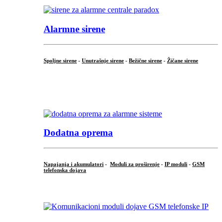
Alarmne sirene
Spoljne sirene
-
Unutrašnje sirene
-
Bežične sirene
-
Žičane sirene
...
.
Dodatna oprema
Napajanja i akumulatori
-
Moduli za proširenje
-
IP moduli
-
GSM
telefonska dojava
...