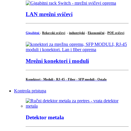
LAN mrežni svičevi
Gigabitni
-
Rekovski svičevi
-
industrijski
-
Ekonomični
-
POE svičevi
Mrežni konektori i moduli
Konektori - Moduli - RJ-45 - Fiber - SFP moduli - Ostalo
Kontrola pristupa
Detektor metala