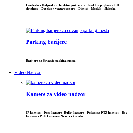
Centrala
-
Daljinski
-
Detektor pokreta
- Detektor poplave -
CO
detektor
-
Detektor vrata/prozora
-
Dimeri
-
Moduli
-
Sklopka
...
Parking barijere
Barijere za čuvanje parking mesta
Video Nadzor
Kamere za video nadzor
IP kamere -
Dom kamere -
Bullet kamere
-
Pokretne PTZ kamere
-
Box
kamere
-
PoC kamere
-
Nosači i kućišta
.