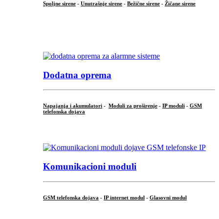
Spoljne sirene
-
Unutrašnje sirene
-
Bežične sirene
-
Žičane sirene
...
.
Dodatna oprema
Napajanja i akumulatori
-
Moduli za proširenje
-
IP moduli
-
GSM
telefonska dojava
...
Komunikacioni moduli
GSM telefonska dojava
-
IP internet modul
-
Glasovni modul
...