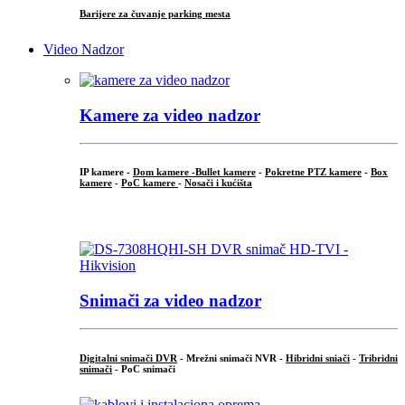
Barijere za čuvanje parking mesta
Video Nadzor
Kamere za video nadzor
IP kamere -
Dom kamere -
Bullet kamere
-
Pokretne PTZ kamere
-
Box
kamere
-
PoC kamere
-
Nosači i kućišta
.
Snimači za video nadzor
Digitalni snimači DVR
- Mrežni snimači NVR -
Hibridni sniači
-
Tribridni
snimači
- PoC snimači