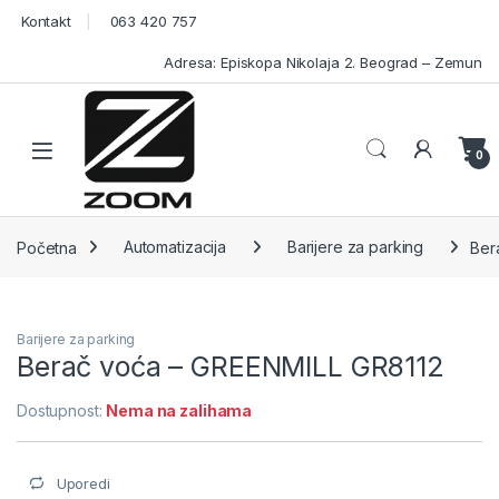
Skip to navigation
Skip to content
Kontakt
063 420 757
Adresa: Episkopa Nikolaja 2. Beograd – Zemun
Open
0
Početna
Automatizacija
Barijere za parking
Ber
Barijere za parking
Berač voća – GREENMILL GR8112
Dostupnost:
Nema na zalihama
Uporedi