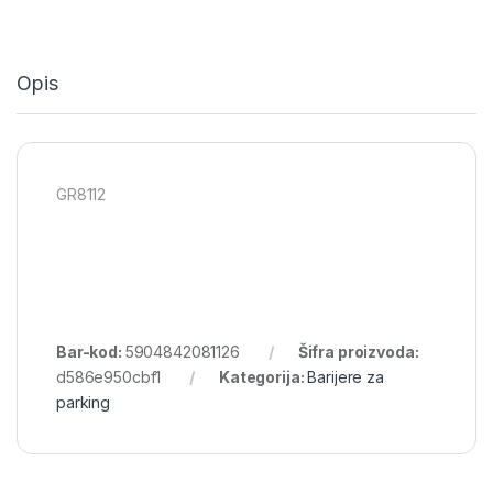
Opis
GR8112
Bar-kod:
5904842081126
Šifra proizvoda:
d586e950cbf1
Kategorija:
Barijere za
parking