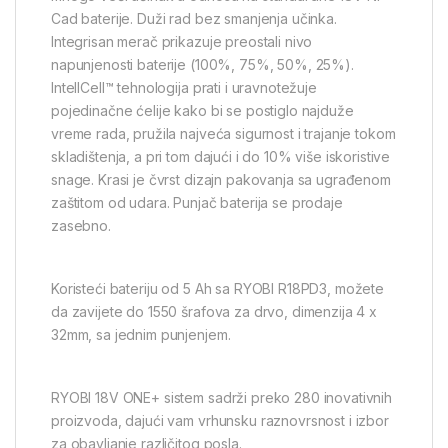
Cad baterije. Duži rad bez smanjenja učinka.
Integrisan merač prikazuje preostali nivo
napunjenosti baterije (100%, 75%, 50%, 25%).
IntellCell™ tehnologija prati i uravnotežuje
pojedinačne ćelije kako bi se postiglo najduže
vreme rada, pružila najveća sigurnost i trajanje tokom
skladištenja, a pri tom dajući i do 10% više iskoristive
snage. Krasi je čvrst dizajn pakovanja sa ugrađenom
zaštitom od udara. Punjač baterija se prodaje
zasebno.
Koristeći bateriju od 5 Ah sa RYOBI R18PD3, možete
da zavijete do 1550 šrafova za drvo, dimenzija 4 x
32mm, sa jednim punjenjem.
RYOBI 18V ONE+ sistem sadrži preko 280 inovativnih
proizvoda, dajući vam vrhunsku raznovrsnost i izbor
za obavljanje različitog posla.