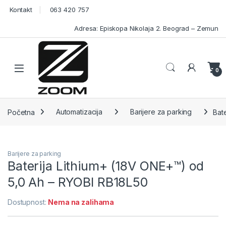
Skip to navigation
Skip to content
Kontakt
063 420 757
Adresa: Episkopa Nikolaja 2. Beograd – Zemun
Open
0
Početna
Automatizacija
Barijere za parking
Bat
Barijere za parking
Baterija Lithium+ (18V ONE+™) od
5,0 Ah – RYOBI RB18L50
Dostupnost:
Nema na zalihama