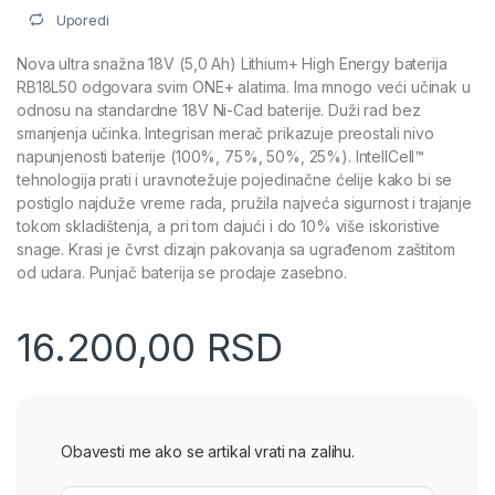
Uporedi
Nova ultra snažna 18V (5,0 Ah) Lithium+ High Energy baterija
RB18L50 odgovara svim ONE+ alatima. Ima mnogo veći učinak u
odnosu na standardne 18V Ni-Cad baterije. Duži rad bez
smanjenja učinka. Integrisan merač prikazuje preostali nivo
napunjenosti baterije (100%, 75%, 50%, 25%). IntellCell™
tehnologija prati i uravnotežuje pojedinačne ćelije kako bi se
postiglo najduže vreme rada, pružila najveća sigurnost i trajanje
tokom skladištenja, a pri tom dajući i do 10% više iskoristive
snage. Krasi je čvrst dizajn pakovanja sa ugrađenom zaštitom
od udara. Punjač baterija se prodaje zasebno.
16.200,00
RSD
Obavesti me ako se artikal vrati na zalihu.