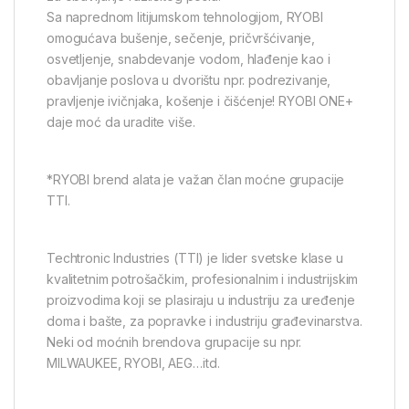
Sa naprednom litijumskom tehnologijom, RYOBI
omogućava bušenje, sečenje, pričvršćivanje,
osvetljenje, snabdevanje vodom, hlađenje kao i
obavljanje poslova u dvorištu npr. podrezivanje,
pravljenje ivičnjaka, košenje i čišćenje! RYOBI ONE+
daje moć da uradite više.
*RYOBI brend alata je važan član moćne grupacije
TTI.
Techtronic Industries (TTI) je lider svetske klase u
kvalitetnim potrošačkim, profesionalnim i industrijskim
proizvodima koji se plasiraju u industriju za uređenje
doma i bašte, za popravke i industriju građevinarstva.
Neki od moćnih brendova grupacije su npr.
MILWAUKEE, RYOBI, AEG…itd.