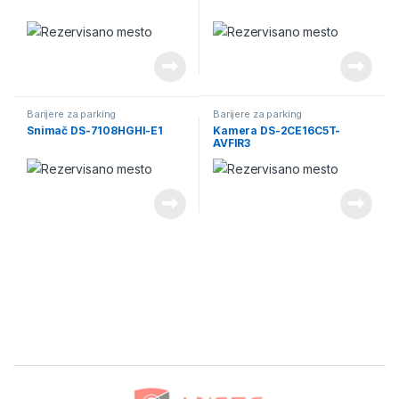
Barijere za parking
Barijere za parking
Snimač DS-7108HGHI-E1
Kamera DS-2CE16C5T-
AVFIR3
Brands Carousel